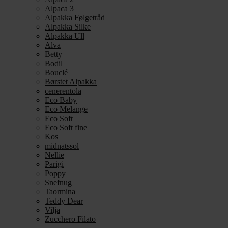
Alpaca 3
Alpakka Følgetråd
Alpakka Silke
Alpakka Ull
Alva
Betty
Bodil
Bouclé
Børstet Alpakka
cenerentola
Eco Baby
Eco Melange
Eco Soft
Eco Soft fine
Kos
midnatssol
Nellie
Parigi
Poppy
Snefnug
Taormina
Teddy Dear
Vilja
Zucchero Filato