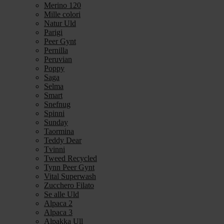
Merino 120
Mille colori
Natur Uld
Parigi
Peer Gynt
Pernilla
Peruvian
Poppy
Saga
Selma
Smart
Snefnug
Spinni
Sunday
Taormina
Teddy Dear
Tvinni
Tweed Recycled
Tynn Peer Gynt
Vital Superwash
Zucchero Filato
Se alle Uld
Alpaca 2
Alpaca 3
Alpakka Ull