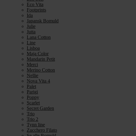
Eco Vita
Footprints
Ida
Japansk Bomuld
Julie
Jutta
Lana Cotton
Line
Lisboa
Maja Color
Mandarin Petit
Merci
Merino Cotton
Nellie
Nova Vita 4
Palet
Parigi
Poppy
Scarlet
Secret Garden
Trio
Trio 2
Tynn line
Zucchero Filato
Se alle Bomuld