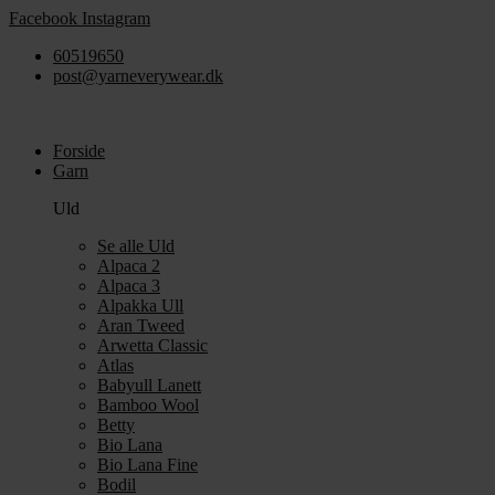
Videre
Facebook
Instagram
til
60519650
indhold
post@yarneverywear.dk
Forside
Garn
Uld
Se alle Uld
Alpaca 2
Alpaca 3
Alpakka Ull
Aran Tweed
Arwetta Classic
Atlas
Babyull Lanett
Bamboo Wool
Betty
Bio Lana
Bio Lana Fine
Bodil