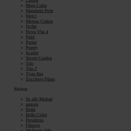
Lisboa
Maja Color
Mandarin Petit
Merci
Merino Cotton
Nellie
Nova Vita 4
Palet
Parigi
Poppy
Scarlet
Secret Garden
Trio
Trio 2
Tynn line
Zucchero Filato
Mohair
Se alle Mohair
angora
Bella
Bella Color
Desiderio
Filnovo
Mulberry Silk