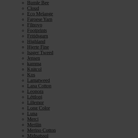
Bumle Bee
Cloud
Eco Melange
Faroese Yarn
Filnovo
Footprints
Fritidsgarn
Highland
Hjerte Fine
Isager Tweed
Jensen
kamma
Knitcol
Kos
Lamatweed
Lana Cotton
Leonora
Léttlopi
Lillemor
Long Color
Luna
Merci
Merilin
Merino Cotton
Midnatssol