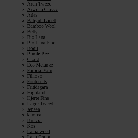
Aran Tweed
Arwetta Classic
Atlas
Babyull Lanett
Bamboo Wool
Betty
Bio Lana
Bio Lana Fine
Bodil
Bumle Bee
Cloud
Eco Melange
Faroese Yarn
Filnovo
Footprints
Fritidsgarn
Highland
Hjerte Fine
Isager Tweed
Jensen
kamma
Knitcol
Kos
Lamatweed
Lana Cotton