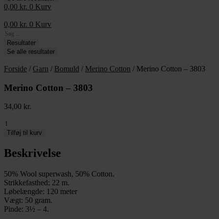
0,00
kr.
0
Kurv
0,00
kr.
0
Kurv
Search
...
Resultater
Se alle resultater
Forside
/
Garn
/
Bomuld
/
Merino Cotton
/ Merino Cotton – 3803
Merino Cotton – 3803
34,00
kr.
Merino
Cotton
Tilføj til kurv
-
3803
Beskrivelse
antal
50% Wool superwash, 50% Cotton.
Strikkefasthed: 22 m.
Løbelængde: 120 meter
Vægt: 50 gram.
Pinde: 3½ – 4.