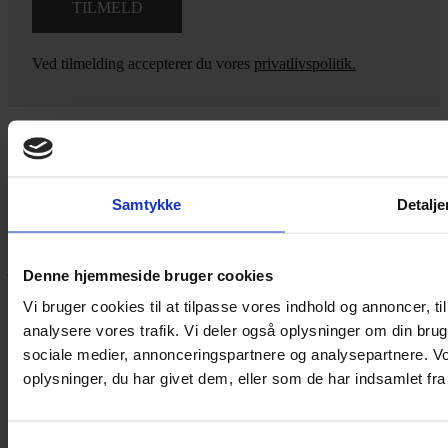
Ved tilmelding accepterer du vores
privatlivspolitik.
Yarn Every Wear
Samtykke
Detalje
Hvis du bøvler med noget eller ønsker ny inspiration, så skriv til
mig
,
eller kom forbi butikken på Vestergade 12 i Tønder. Så hjælper
jeg dig på vej.
Denne hjemmeside bruger cookies
Vestergade 12 6270, Tønder
Vi bruger cookies til at tilpasse vores indhold og annoncer, til 
60 51 96 50
analysere vores trafik. Vi deler også oplysninger om din br
post@yarneverywear.dk
sociale medier, annonceringspartnere og analysepartnere. V
CVR 43041649
oplysninger, du har givet dem, eller som de har indsamlet fra 
Facebook-f
Instagram
SERVICES
Samtykkevalg