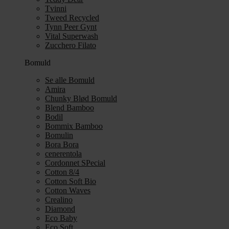
Tvinni
Tweed Recycled
Tynn Peer Gynt
Vital Superwash
Zucchero Filato
Bomuld
Se alle Bomuld
Amira
Chunky Blød Bomuld
Blend Bamboo
Bodil
Bommix Bamboo
Bomulin
Bora Bora
cenerentola
Cordonnet SPecial
Cotton 8/4
Cotton Soft Bio
Cotton Waves
Crealino
Diamond
Eco Baby
Eco Soft