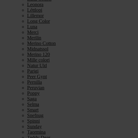
Leonora
Léttlopi
Lillemor
Long Color
Luna
Merci
Merilin
Merino Cotton
Midnatssol
Merino 120
Mille colori
Natur Uld
Parigi
Peer Gynt
Pernilla
Peruvian
Poppy
Saga
Selma
Smart
Snefnug
Spinni
Sunday
Taormina
Teddy Dear