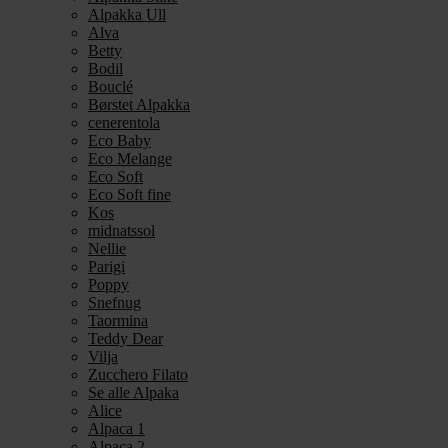
Alpakka Ull
Alva
Betty
Bodil
Bouclé
Børstet Alpakka
cenerentola
Eco Baby
Eco Melange
Eco Soft
Eco Soft fine
Kos
midnatssol
Nellie
Parigi
Poppy
Snefnug
Taormina
Teddy Dear
Vilja
Zucchero Filato
Se alle Alpaka
Alice
Alpaca 1
Alpaca 2