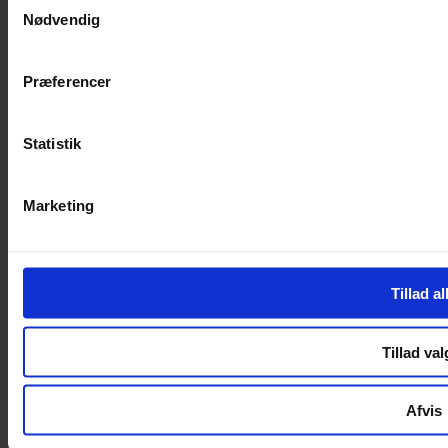
Nødvendig
Handelsbetingelser
Privatlivspolitik
Cookiepolitik
Præferencer
Handelsbetingelser
Privatlivspolitik
Cookiepolitik
Statistik
OM OS
Marketing
Om Yarn Every Wear
Om Yarn Every Wear
ÅBNINGSTIDER
Tillad al
Mandag – Fredag 10:00 – 17:30
Lørdag 10:00 – 14:00
Tillad val
Copyright © 2022.
Design & hosting by Webhuset Ballum ApS
Afvis