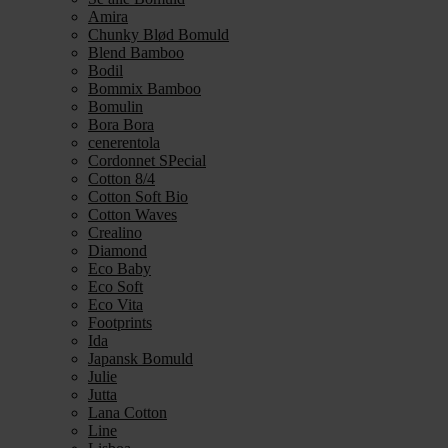
Amira
Chunky Blød Bomuld
Blend Bamboo
Bodil
Bommix Bamboo
Bomulin
Bora Bora
cenerentola
Cordonnet SPecial
Cotton 8/4
Cotton Soft Bio
Cotton Waves
Crealino
Diamond
Eco Baby
Eco Soft
Eco Vita
Footprints
Ida
Japansk Bomuld
Julie
Jutta
Lana Cotton
Line