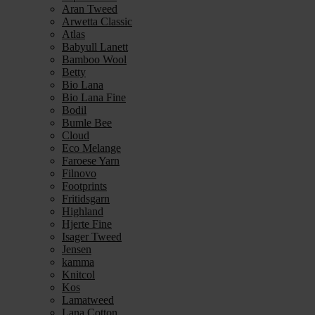
Aran Tweed
Arwetta Classic
Atlas
Babyull Lanett
Bamboo Wool
Betty
Bio Lana
Bio Lana Fine
Bodil
Bumle Bee
Cloud
Eco Melange
Faroese Yarn
Filnovo
Footprints
Fritidsgarn
Highland
Hjerte Fine
Isager Tweed
Jensen
kamma
Knitcol
Kos
Lamatweed
Lana Cotton