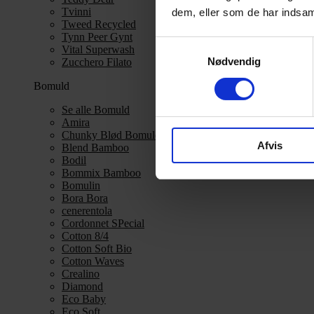
Tvinni
dem, eller som de har indsaml
Tweed Recycled
Tynn Peer Gynt
Samtykkevalg
Vital Superwash
Nødvendig
Zucchero Filato
Bomuld
Se alle Bomuld
Amira
Chunky Blød Bomuld
Afvis
Blend Bamboo
Bodil
Bommix Bamboo
Bomulin
Bora Bora
cenerentola
Cordonnet SPecial
Cotton 8/4
Cotton Soft Bio
Cotton Waves
Crealino
Diamond
Eco Baby
Eco Soft