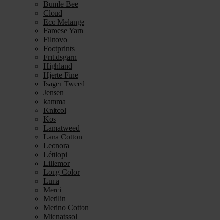
Bumle Bee
Cloud
Eco Melange
Faroese Yarn
Filnovo
Footprints
Fritidsgarn
Highland
Hjerte Fine
Isager Tweed
Jensen
kamma
Knitcol
Kos
Lamatweed
Lana Cotton
Leonora
Léttlopi
Lillemor
Long Color
Luna
Merci
Merilin
Merino Cotton
Midnatssol