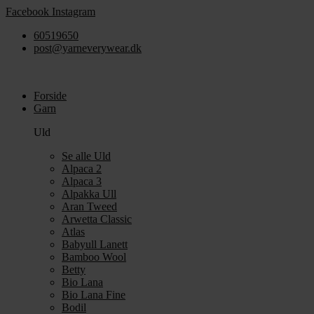
Videre
Facebook
Instagram
til
60519650
indhold
post@yarneverywear.dk
Forside
Garn
Uld
Se alle Uld
Alpaca 2
Alpaca 3
Alpakka Ull
Aran Tweed
Arwetta Classic
Atlas
Babyull Lanett
Bamboo Wool
Betty
Bio Lana
Bio Lana Fine
Bodil