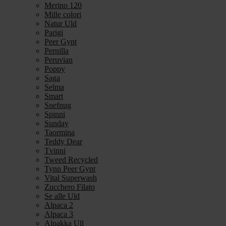
Merino 120
Mille colori
Natur Uld
Parigi
Peer Gynt
Pernilla
Peruvian
Poppy
Saga
Selma
Smart
Snefnug
Spinni
Sunday
Taormina
Teddy Dear
Tvinni
Tweed Recycled
Tynn Peer Gynt
Vital Superwash
Zucchero Filato
Se alle Uld
Alpaca 2
Alpaca 3
Alpakka Ull