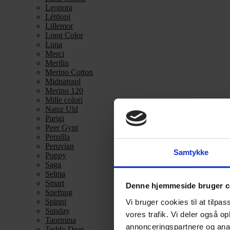
Leonora
Léttlopi
Lillemor
Long Color
Luna
Merci
Merilin
Merino Cotton
Midnatssol
Merino 120
Mille colori
Natur Uld
Parigi
Peer Gynt
Pernilla
Peruvian
Samtykke
Poppy
Saga
Selma
Smart
Denne hjemmeside bruger c
Snefnug
Spinni
Vi bruger cookies til at tilpas
Sunday
vores trafik. Vi deler også 
Taormina
annonceringspartnere og anal
Teddy Dear