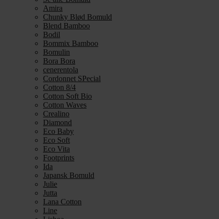
Amira
Chunky Blød Bomuld
Blend Bamboo
Bodil
Bommix Bamboo
Bomulin
Bora Bora
cenerentola
Cordonnet SPecial
Cotton 8/4
Cotton Soft Bio
Cotton Waves
Crealino
Diamond
Eco Baby
Eco Soft
Eco Vita
Footprints
Ida
Japansk Bomuld
Julie
Jutta
Lana Cotton
Line