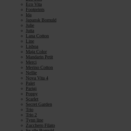
Eco Vita
Footprints
Ida
Japansk Bomuld
Julie
Jutta
Lana Cotton
Line
Lisboa
Maja Color
Mandarin Petit
Merci
Merino Cotton
Nellie
Nova Vita 4
Palet
Parigi
Poppy
Scarlet
Secret Garden
Trio
Trio 2
Tynn line
Zucchero Filato
Se alle Bomuld