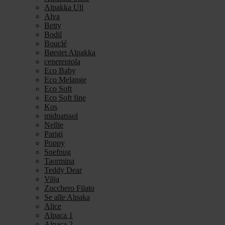
Alpakka Ull
Alva
Betty
Bodil
Bouclé
Børstet Alpakka
cenerentola
Eco Baby
Eco Melange
Eco Soft
Eco Soft fine
Kos
midnatssol
Nellie
Parigi
Poppy
Snefnug
Taormina
Teddy Dear
Vilja
Zucchero Filato
Se alle Alpaka
Alice
Alpaca 1
Alpaca 2