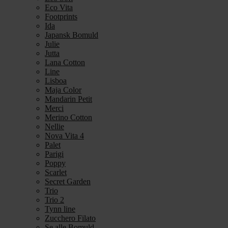
Eco Vita
Footprints
Ida
Japansk Bomuld
Julie
Jutta
Lana Cotton
Line
Lisboa
Maja Color
Mandarin Petit
Merci
Merino Cotton
Nellie
Nova Vita 4
Palet
Parigi
Poppy
Scarlet
Secret Garden
Trio
Trio 2
Tynn line
Zucchero Filato
Se alle Bomuld