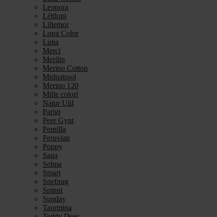
Leonora
Léttlopi
Lillemor
Long Color
Luna
Merci
Merilin
Merino Cotton
Midnatssol
Merino 120
Mille colori
Natur Uld
Parigi
Peer Gynt
Pernilla
Peruvian
Poppy
Saga
Selma
Smart
Snefnug
Spinni
Sunday
Taormina
Teddy Dear