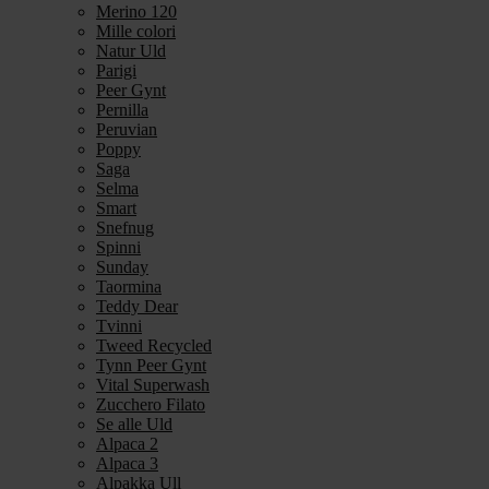
Merino 120
Mille colori
Natur Uld
Parigi
Peer Gynt
Pernilla
Peruvian
Poppy
Saga
Selma
Smart
Snefnug
Spinni
Sunday
Taormina
Teddy Dear
Tvinni
Tweed Recycled
Tynn Peer Gynt
Vital Superwash
Zucchero Filato
Se alle Uld
Alpaca 2
Alpaca 3
Alpakka Ull