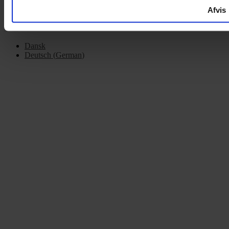
Afvis
Dansk
Deutsch
(
German
)