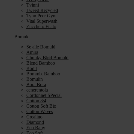
Tvinni
Tweed Recycled
Tynn Peer Gynt
Vital Superwash
Zucchero Filato
Bomuld
Se alle Bomuld
Amira
Chunky Blød Bomuld
Blend Bamboo
Bodil
Bommix Bamboo
Bomulin
Bora Bora
cenerentola
Cordonnet SPecial
Cotton 8/4
Cotton Soft Bio
Cotton Waves
Crealino
Diamond
Eco Baby
Eco Soft