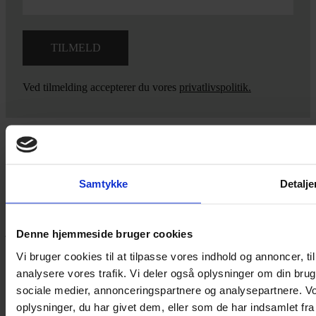
Ved tilmelding accepterer du vores
privatlivspolitik.
Yarn Every Wear
Samtykke
Detalje
Hvis du bøvler med noget eller ønsker ny inspiration, så skriv til
mig
,
eller kom forbi butikken på Vestergade 12 i Tønder. Så hjælper
jeg dig på vej.
Denne hjemmeside bruger cookies
Vestergade 12 6270, Tønder
Vi bruger cookies til at tilpasse vores indhold og annoncer, til 
60 51 96 50
analysere vores trafik. Vi deler også oplysninger om din br
post@yarneverywear.dk
sociale medier, annonceringspartnere og analysepartnere. V
CVR 43041649
oplysninger, du har givet dem, eller som de har indsamlet fra 