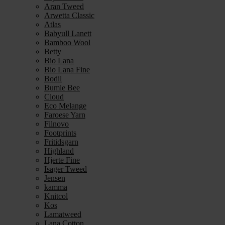
Aran Tweed
Arwetta Classic
Atlas
Babyull Lanett
Bamboo Wool
Betty
Bio Lana
Bio Lana Fine
Bodil
Bumle Bee
Cloud
Eco Melange
Faroese Yarn
Filnovo
Footprints
Fritidsgarn
Highland
Hjerte Fine
Isager Tweed
Jensen
kamma
Knitcol
Kos
Lamatweed
Lana Cotton