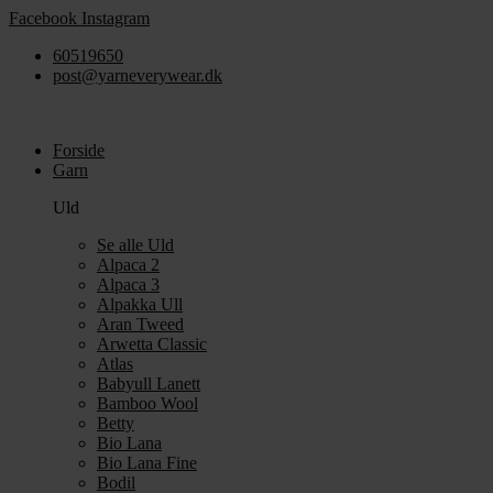
Videre
Facebook
Instagram
til
60519650
indhold
post@yarneverywear.dk
Forside
Garn
Uld
Se alle Uld
Alpaca 2
Alpaca 3
Alpakka Ull
Aran Tweed
Arwetta Classic
Atlas
Babyull Lanett
Bamboo Wool
Betty
Bio Lana
Bio Lana Fine
Bodil