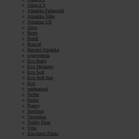
Alpaca 3
Alpakka Følgetråd
Alpakka Silke
Alpakka Ull
Alva
Betty
Bodil
Bouclé
Børstet Alpakka
cenerentola
Eco Baby
Eco Melange
Eco Soft
Eco Soft fine
Kos
midnatssol
Nellie
Parigi
Poppy
Snefnug
Taormina
Teddy Dear
Vilja
Zucchero Filato