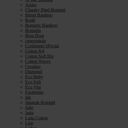
Amira
Chunky Blød Bomuld
Blend Bamboo
Bodil
Bommix Bamboo
Bomulin
Bora Bora
cenerentola
Cordonnet SPecial
Cotton 8/4
Cotton Soft Bio
Cotton Waves
Crealino
Diamond
Eco Baby
Eco Soft
Eco Vita
Footprints
Ida
Japansk Bomuld
Julie
Jutta
Lana Cotton
Line