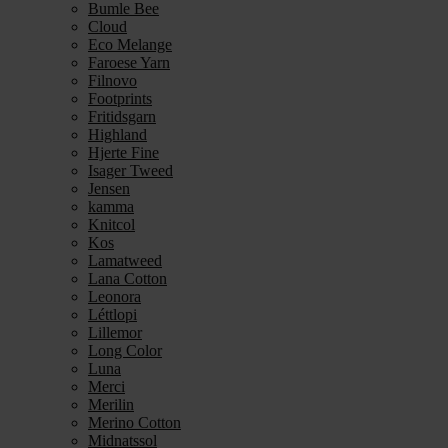
Bumle Bee
Cloud
Eco Melange
Faroese Yarn
Filnovo
Footprints
Fritidsgarn
Highland
Hjerte Fine
Isager Tweed
Jensen
kamma
Knitcol
Kos
Lamatweed
Lana Cotton
Leonora
Léttlopi
Lillemor
Long Color
Luna
Merci
Merilin
Merino Cotton
Midnatssol