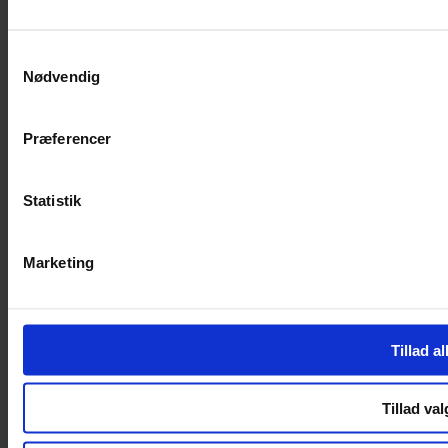
Facebook-f
Instagram
SERVICES
Samtykkevalg
Nødvendig
Handelsbetingelser
Privatlivspolitik
Cookiepolitik
Præferencer
Handelsbetingelser
Privatlivspolitik
Cookiepolitik
Statistik
OM OS
Marketing
Om Yarn Every Wear
Om Yarn Every Wear
ÅBNINGSTIDER
Tillad al
Mandag – Fredag 10:00 – 17:30
Lørdag 10:00 – 14:00
Tillad val
Copyright © 2022.
Design & hosting by Webhuset Ballum ApS