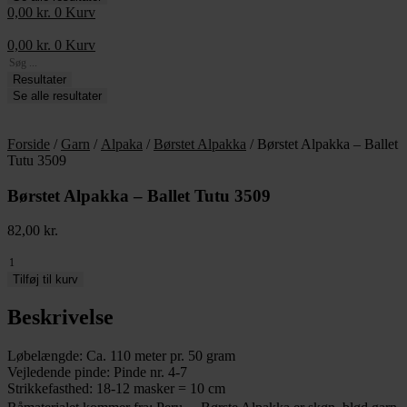
0,00
kr.
0
Kurv
0,00
kr.
0
Kurv
Search
...
Resultater
Se alle resultater
Forside
/
Garn
/
Alpaka
/
Børstet Alpakka
/ Børstet Alpakka – Ballet
Tutu 3509
Børstet Alpakka – Ballet Tutu 3509
82,00
kr.
Børstet
Alpakka
Tilføj til kurv
-
Ballet
Beskrivelse
Tutu
3509
Løbelængde: Ca. 110 meter pr. 50 gram
antal
Vejledende pinde: Pinde nr. 4-7
Strikkefasthed: 18-12 masker = 10 cm