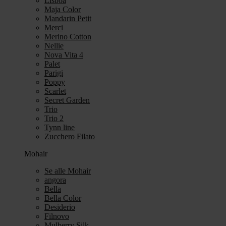
Lisboa
Maja Color
Mandarin Petit
Merci
Merino Cotton
Nellie
Nova Vita 4
Palet
Parigi
Poppy
Scarlet
Secret Garden
Trio
Trio 2
Tynn line
Zucchero Filato
Mohair
Se alle Mohair
angora
Bella
Bella Color
Desiderio
Filnovo
Mulberry Silk