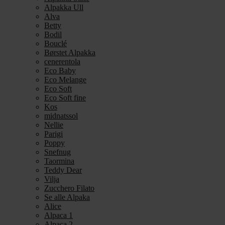
Alpakka Ull
Alva
Betty
Bodil
Bouclé
Børstet Alpakka
cenerentola
Eco Baby
Eco Melange
Eco Soft
Eco Soft fine
Kos
midnatssol
Nellie
Parigi
Poppy
Snefnug
Taormina
Teddy Dear
Vilja
Zucchero Filato
Se alle Alpaka
Alice
Alpaca 1
Alpaca 2