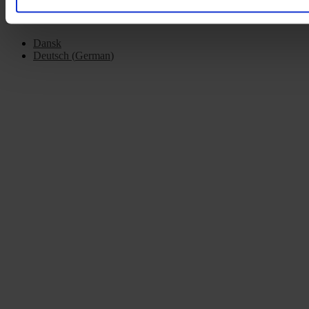
Dansk
Deutsch
(
German
)