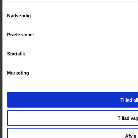
SERVICES
Samtykkevalg
Nødvendig
Handelsbetingelser
Privatlivspolitik
Cookiepolitik
Præferencer
Handelsbetingelser
Privatlivspolitik
Cookiepolitik
Statistik
OM OS
Marketing
Om Yarn Every Wear
Om Yarn Every Wear
ÅBNINGSTIDER
Tillad al
Mandag – Fredag 10:00 – 17:30
Lørdag 10:00 – 14:00
Tillad val
Copyright © 2022.
Design & hosting by Webhuset Ballum ApS
Afvis