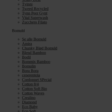
Tvinni
Tweed Recycled
Tynn Peer Gynt
Vital Superwash
Zucchero Filato
Bomuld
Se alle Bomuld
Amira
Chunky Blød Bomuld
Blend Bamboo
Bodil
Bommix Bamboo
Bomulin
Bora Bora
cenerentola
Cordonnet SPecial
Cotton 8/4
Cotton Soft Bio
Cotton Waves
Crealino
Diamond
Eco Baby
Eco Soft