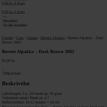
0,00
kr.
0
Kurv
0,00
kr.
0
Kurv
Search
...
Resultater
Se alle resultater
Forside
/
Garn
/
Alpaka
/
Børstet Alpakka
/ Børstet Alpakka – Dark
Brown 3082
Børstet Alpakka – Dark Brown 3082
82,00
kr.
Børstet
Alpakka
Tilføj til kurv
-
Dark
Beskrivelse
Brown
3082
Løbelængde: Ca. 110 meter pr. 50 gram
antal
Vejledende pinde: Pinde nr. 4-7
Strikkefasthed: 18-12 masker = 10 cm