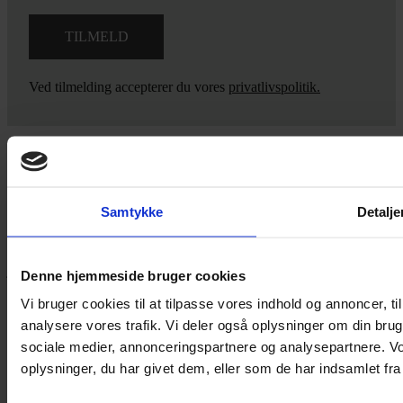
Ved tilmelding accepterer du vores
privatlivspolitik.
Yarn Every Wear
Samtykke
Detalje
Hvis du bøvler med noget eller ønsker ny inspiration, så skriv til
mig
,
eller kom forbi butikken på Vestergade 12 i Tønder. Så hjælper
jeg dig på vej.
Denne hjemmeside bruger cookies
Vestergade 12 6270, Tønder
Vi bruger cookies til at tilpasse vores indhold og annoncer, til 
60 51 96 50
analysere vores trafik. Vi deler også oplysninger om din br
post@yarneverywear.dk
sociale medier, annonceringspartnere og analysepartnere. V
CVR 43041649
oplysninger, du har givet dem, eller som de har indsamlet fra 
Facebook-f
Instagram