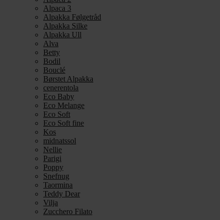
Alpaca 3
Alpakka Følgetråd
Alpakka Silke
Alpakka Ull
Alva
Betty
Bodil
Bouclé
Børstet Alpakka
cenerentola
Eco Baby
Eco Melange
Eco Soft
Eco Soft fine
Kos
midnatssol
Nellie
Parigi
Poppy
Snefnug
Taormina
Teddy Dear
Vilja
Zucchero Filato