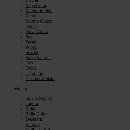
Lisboa
Maja Color
Mandarin Petit
Merci
Merino Cotton
Nellie
Nova Vita 4
Palet
Parigi
Poppy
Scarlet
Secret Garden
Trio
Trio 2
Tynn line
Zucchero Filato
Mohair
Se alle Mohair
angora
Bella
Bella Color
Desiderio
Filnovo
Mulberry Silk