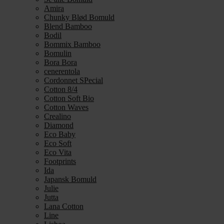
Amira
Chunky Blød Bomuld
Blend Bamboo
Bodil
Bommix Bamboo
Bomulin
Bora Bora
cenerentola
Cordonnet SPecial
Cotton 8/4
Cotton Soft Bio
Cotton Waves
Crealino
Diamond
Eco Baby
Eco Soft
Eco Vita
Footprints
Ida
Japansk Bomuld
Julie
Jutta
Lana Cotton
Line