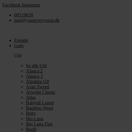
Videre
Facebook
Instagram
til
60519650
indhold
post@yarneverywear.dk
Forside
Garn
Uld
Se alle Uld
Alpaca 2
Alpaca 3
Alpakka Ull
Aran Tweed
Arwetta Classic
Atlas
Babyull Lanett
Bamboo Wool
Betty
Bio Lana
Bio Lana Fine
Bodil