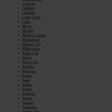
Leonora
Léttlopi
Lillemor
Long Color
Luna
Merci
Merilin
Merino Cotton
Midnatssol
Merino 120
Mille colori
Natur Uld
Parigi
Peer Gynt
Pernilla
Peruvian
Poppy
Saga
Selma
Smart
Snefnug
Spinni
Sunday
Taormina
Teddy Dear