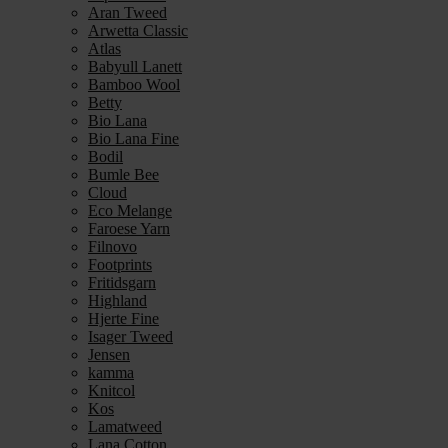
Aran Tweed
Arwetta Classic
Atlas
Babyull Lanett
Bamboo Wool
Betty
Bio Lana
Bio Lana Fine
Bodil
Bumle Bee
Cloud
Eco Melange
Faroese Yarn
Filnovo
Footprints
Fritidsgarn
Highland
Hjerte Fine
Isager Tweed
Jensen
kamma
Knitcol
Kos
Lamatweed
Lana Cotton