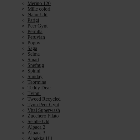
Merino 120
Mille colori
Natur Uld
Parigi
Peer Gynt
Pernilla
Peruvian
Poppy
Saga
Selma
Smart
Snefnug
Spinni
Sunday
Taormina
Teddy Dear
Tvinni
Tweed Recycled
Tynn Peer Gynt
Vital Superwash
Zucchero Filato
Se alle Uld
Alpaca 2
Alpaca 3
Alpakka Ull