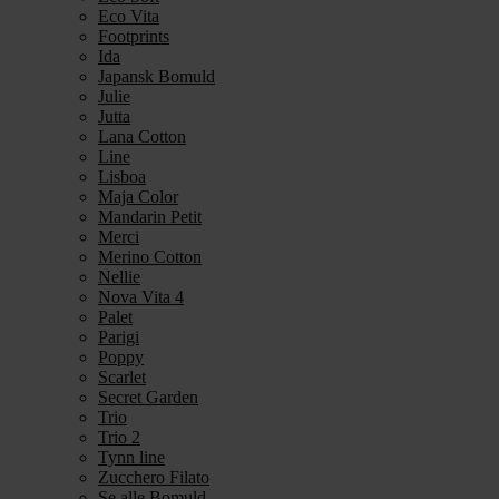
Eco Vita
Footprints
Ida
Japansk Bomuld
Julie
Jutta
Lana Cotton
Line
Lisboa
Maja Color
Mandarin Petit
Merci
Merino Cotton
Nellie
Nova Vita 4
Palet
Parigi
Poppy
Scarlet
Secret Garden
Trio
Trio 2
Tynn line
Zucchero Filato
Se alle Bomuld