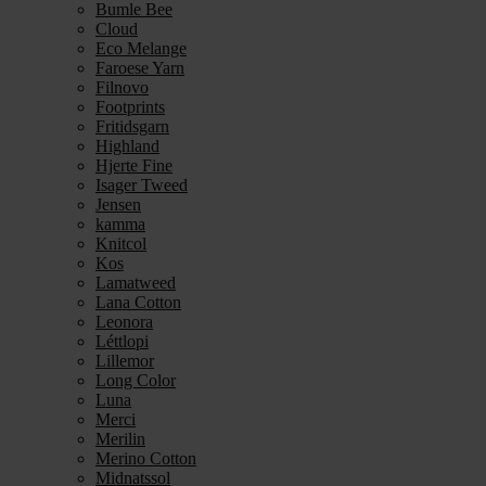
Bumle Bee
Cloud
Eco Melange
Faroese Yarn
Filnovo
Footprints
Fritidsgarn
Highland
Hjerte Fine
Isager Tweed
Jensen
kamma
Knitcol
Kos
Lamatweed
Lana Cotton
Leonora
Léttlopi
Lillemor
Long Color
Luna
Merci
Merilin
Merino Cotton
Midnatssol