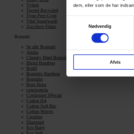
Tvinni
dem, eller som de har indsaml
Tweed Recycled
Tynn Peer Gynt
Samtykkevalg
Vital Superwash
Nødvendig
Zucchero Filato
Bomuld
Se alle Bomuld
Amira
Chunky Blød Bomuld
Afvis
Blend Bamboo
Bodil
Bommix Bamboo
Bomulin
Bora Bora
cenerentola
Cordonnet SPecial
Cotton 8/4
Cotton Soft Bio
Cotton Waves
Crealino
Diamond
Eco Baby
Eco Soft