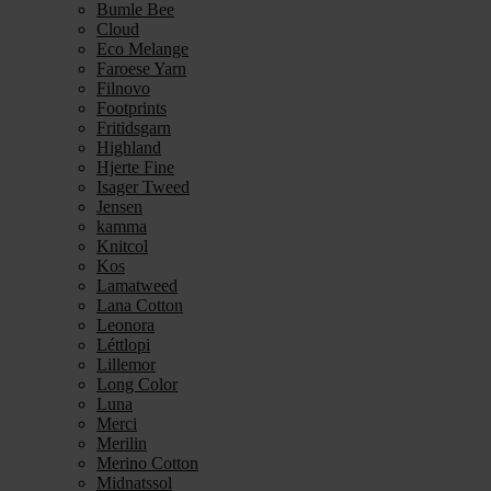
Bumle Bee
Cloud
Eco Melange
Faroese Yarn
Filnovo
Footprints
Fritidsgarn
Highland
Hjerte Fine
Isager Tweed
Jensen
kamma
Knitcol
Kos
Lamatweed
Lana Cotton
Leonora
Léttlopi
Lillemor
Long Color
Luna
Merci
Merilin
Merino Cotton
Midnatssol