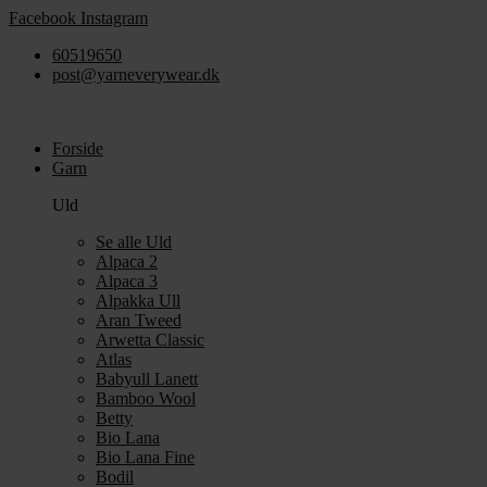
Videre
Facebook
Instagram
til
60519650
indhold
post@yarneverywear.dk
Forside
Garn
Uld
Se alle Uld
Alpaca 2
Alpaca 3
Alpakka Ull
Aran Tweed
Arwetta Classic
Atlas
Babyull Lanett
Bamboo Wool
Betty
Bio Lana
Bio Lana Fine
Bodil