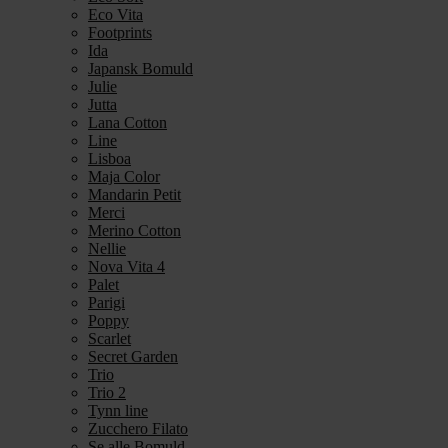
Eco Vita
Footprints
Ida
Japansk Bomuld
Julie
Jutta
Lana Cotton
Line
Lisboa
Maja Color
Mandarin Petit
Merci
Merino Cotton
Nellie
Nova Vita 4
Palet
Parigi
Poppy
Scarlet
Secret Garden
Trio
Trio 2
Tynn line
Zucchero Filato
Se alle Bomuld