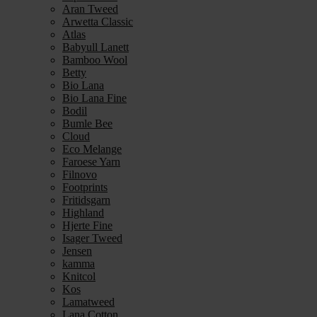
Aran Tweed
Arwetta Classic
Atlas
Babyull Lanett
Bamboo Wool
Betty
Bio Lana
Bio Lana Fine
Bodil
Bumle Bee
Cloud
Eco Melange
Faroese Yarn
Filnovo
Footprints
Fritidsgarn
Highland
Hjerte Fine
Isager Tweed
Jensen
kamma
Knitcol
Kos
Lamatweed
Lana Cotton