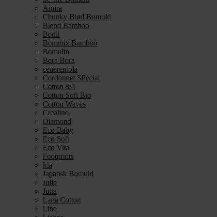
Amira
Chunky Blød Bomuld
Blend Bamboo
Bodil
Bommix Bamboo
Bomulin
Bora Bora
cenerentola
Cordonnet SPecial
Cotton 8/4
Cotton Soft Bio
Cotton Waves
Crealino
Diamond
Eco Baby
Eco Soft
Eco Vita
Footprints
Ida
Japansk Bomuld
Julie
Jutta
Lana Cotton
Line