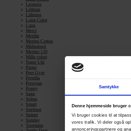
Leonora
Léttlopi
Lillemor
Long Color
Luna
Merci
Merilin
Merino Cotton
Midnatssol
Merino 120
Mille colori
Natur Uld
Parigi
Peer Gynt
Pernilla
Peruvian
Samtykke
Poppy
Saga
Selma
Smart
Denne hjemmeside bruger c
Snefnug
Spinni
Vi bruger cookies til at tilpas
Sunday
vores trafik. Vi deler også 
Taormina
annonceringspartnere og anal
Teddy Dear