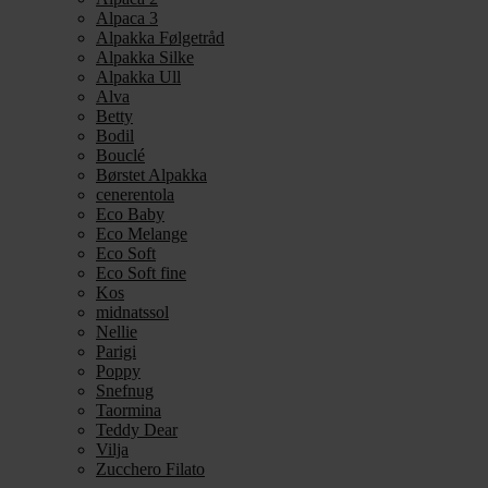
Alpaca 3
Alpakka Følgetråd
Alpakka Silke
Alpakka Ull
Alva
Betty
Bodil
Bouclé
Børstet Alpakka
cenerentola
Eco Baby
Eco Melange
Eco Soft
Eco Soft fine
Kos
midnatssol
Nellie
Parigi
Poppy
Snefnug
Taormina
Teddy Dear
Vilja
Zucchero Filato