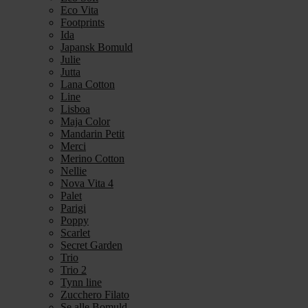
Eco Vita
Footprints
Ida
Japansk Bomuld
Julie
Jutta
Lana Cotton
Line
Lisboa
Maja Color
Mandarin Petit
Merci
Merino Cotton
Nellie
Nova Vita 4
Palet
Parigi
Poppy
Scarlet
Secret Garden
Trio
Trio 2
Tynn line
Zucchero Filato
Se alle Bomuld