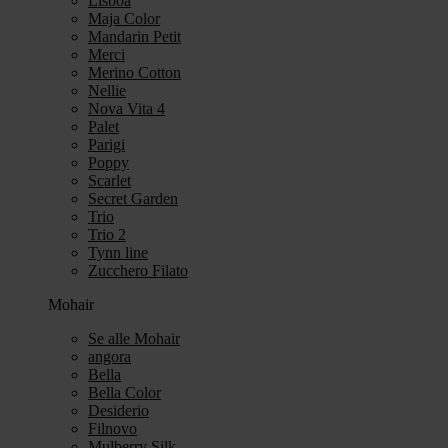
Lisboa
Maja Color
Mandarin Petit
Merci
Merino Cotton
Nellie
Nova Vita 4
Palet
Parigi
Poppy
Scarlet
Secret Garden
Trio
Trio 2
Tynn line
Zucchero Filato
Mohair
Se alle Mohair
angora
Bella
Bella Color
Desiderio
Filnovo
Mulberry Silk