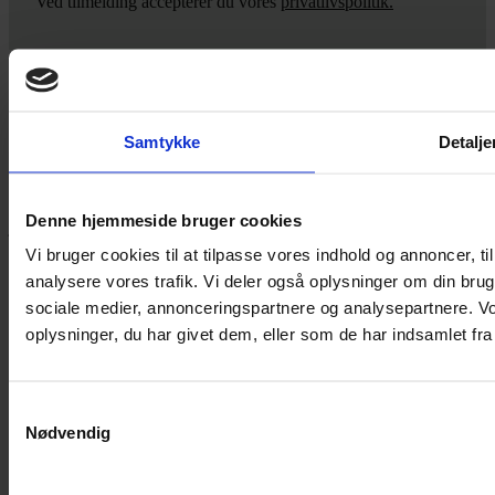
Ved tilmelding accepterer du vores
privatlivspolitik.
Yarn Every Wear
Samtykke
Detalje
Hvis du bøvler med noget eller ønsker ny inspiration, så skriv til
mig
,
eller kom forbi butikken på Vestergade 12 i Tønder. Så hjælper
Denne hjemmeside bruger cookies
jeg dig på vej.
Vi bruger cookies til at tilpasse vores indhold og annoncer, til 
Vestergade 12 6270, Tønder
analysere vores trafik. Vi deler også oplysninger om din br
60 51 96 50
post@yarneverywear.dk
sociale medier, annonceringspartnere og analysepartnere. V
CVR 43041649
oplysninger, du har givet dem, eller som de har indsamlet fra 
Facebook-f
Instagram
SERVICES
Samtykkevalg
Nødvendig
Handelsbetingelser
Privatlivspolitik
Cookiepolitik