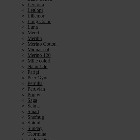
Leonora
Léttlopi
Lillemor
Long Color
Luna
Merci
Merilin
Merino Cotton
Midnatssol
Merino 120
Mille colori
Natur Uld
Parigi
Peer Gynt
Pernilla
Peruvian
Poppy
Saga
Selma
Smart
Snefnug
Spinni
Sunday
Taormina
Teddy Dear