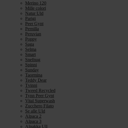
Merino 120
Mille colori
Natur Uld
Parigi
Peer Gynt
Pernilla
Peruvian
Poppy
Saga
Selma
Smart
Snefnug
Spinni
Sunday
Taormina
Teddy Dear
Tvinni
Tweed Recycled
Tynn Peer Gynt
Vital Superwash
Zucchero Filato
Se alle Uld
Alpaca 2
Alpaca 3
Alpakka Ull