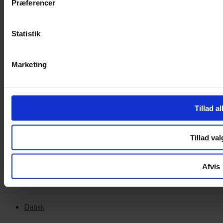
Præferencer
Handelsbetingelser
Privatlivspolitik
Cookiepolitik
Statistik
OM OS
Marketing
Om Yarn Every Wear
Om Yarn Every Wear
Tillad al
ÅBNINGSTIDER
Mandag – Fredag 10:00 – 17:30
Tillad val
Lørdag 10:00 – 14:00
Copyright © 2022.
Design & hosting by Webhuset Ballum ApS
Afvis
Dansk