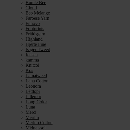
Bumle Bee
Cloud
Eco Melange
Faroese Yarn
Filnovo
Footprints
Fritidsgarn
Highland
Hjerte Fine
Isager Tweed
Jensen
kamma
Knitcol
Kos
Lamatweed
Lana Cotton
Leonora
Léttlopi
Lillemor
Long Color
Luna
Merci
Merilin
Merino Cotton
Midnatssol