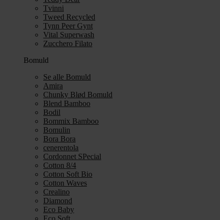
Tvinni
Tweed Recycled
Tynn Peer Gynt
Vital Superwash
Zucchero Filato
Bomuld
Se alle Bomuld
Amira
Chunky Blød Bomuld
Blend Bamboo
Bodil
Bommix Bamboo
Bomulin
Bora Bora
cenerentola
Cordonnet SPecial
Cotton 8/4
Cotton Soft Bio
Cotton Waves
Crealino
Diamond
Eco Baby
Eco Soft