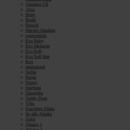
Alpakka Ull
Alva
Betty
Bodil
Bouclé
Børstet Alpakka
cenerentola
Eco Baby
Eco Melange
Eco Soft
Eco Soft fine
Kos
midnatssol
Nellie
Parigi
Poppy
Snefnug
Taormina
Teddy Dear
Vilja
Zucchero Filato
Se alle Alpaka
Alice
Alpaca 1
Alpaca 2