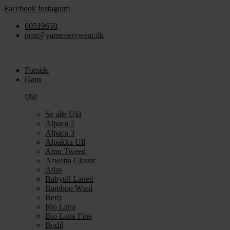
Videre
Facebook
Instagram
til
60519650
indhold
post@yarneverywear.dk
Forside
Garn
Uld
Se alle Uld
Alpaca 2
Alpaca 3
Alpakka Ull
Aran Tweed
Arwetta Classic
Atlas
Babyull Lanett
Bamboo Wool
Betty
Bio Lana
Bio Lana Fine
Bodil