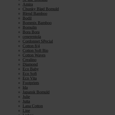
Amira
Chunky Blød Bomuld
Blend Bamboo
Bodil
Bommix Bamboo
Bomulin
Bora Bora
cenerentola
Cordonnet SPecial
Cotton 8/4
Cotton Soft Bio
Cotton Waves
Crealino
Diamond
Eco Baby
Eco Soft
Eco Vita
Footprints
Ida
Japansk Bomuld
Julie
Jutta
Lana Cotton
Line