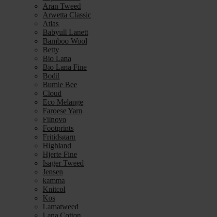
Aran Tweed
Arwetta Classic
Atlas
Babyull Lanett
Bamboo Wool
Betty
Bio Lana
Bio Lana Fine
Bodil
Bumle Bee
Cloud
Eco Melange
Faroese Yarn
Filnovo
Footprints
Fritidsgarn
Highland
Hjerte Fine
Isager Tweed
Jensen
kamma
Knitcol
Kos
Lamatweed
Lana Cotton