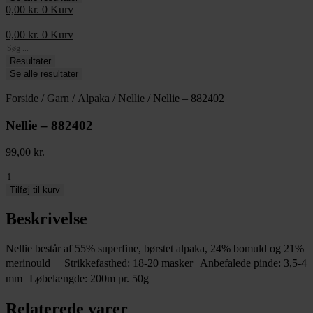
0,00
kr.
0
Kurv
0,00
kr.
0
Kurv
Search
...
Resultater
Se alle resultater
Forside
/
Garn
/
Alpaka
/
Nellie
/ Nellie – 882402
Nellie – 882402
99,00
kr.
Nellie
-
Tilføj til kurv
882402
antal
Beskrivelse
Nellie består af 55% superfine, børstet alpaka, 24% bomuld og 21%
merinould Strikkefasthed: 18-20 masker Anbefalede pinde: 3,5-4
mm Løbelængde: 200m pr. 50g
Relaterede varer