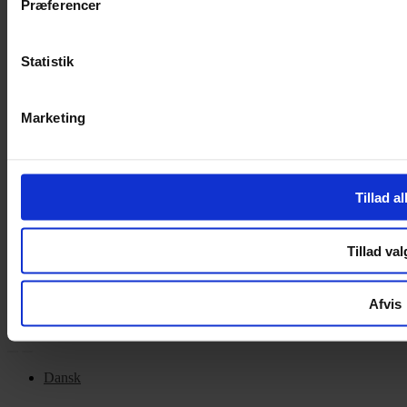
Præferencer
Handelsbetingelser
Privatlivspolitik
Cookiepolitik
Statistik
OM OS
Marketing
Om Yarn Every Wear
Om Yarn Every Wear
Tillad al
ÅBNINGSTIDER
Mandag – Fredag 10:00 – 17:30
Tillad val
Lørdag 10:00 – 14:00
Copyright © 2022.
Design & hosting by Webhuset Ballum ApS
Afvis
Dansk