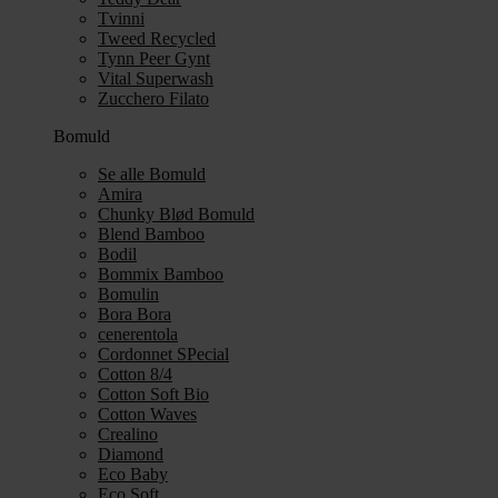
Tvinni
Tweed Recycled
Tynn Peer Gynt
Vital Superwash
Zucchero Filato
Bomuld
Se alle Bomuld
Amira
Chunky Blød Bomuld
Blend Bamboo
Bodil
Bommix Bamboo
Bomulin
Bora Bora
cenerentola
Cordonnet SPecial
Cotton 8/4
Cotton Soft Bio
Cotton Waves
Crealino
Diamond
Eco Baby
Eco Soft