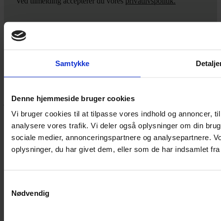
Ved tilmelding accepterer du vores
privatlivspolitik.
Yarn Every Wear
Samtykke
Detalje
Hvis du bøvler med noget eller ønsker ny inspiration, så skriv til
mig
,
eller kom forbi butikken på Vestergade 12 i Tønder. Så hjælper
Denne hjemmeside bruger cookies
jeg dig på vej.
Vi bruger cookies til at tilpasse vores indhold og annoncer, til 
Vestergade 12 6270, Tønder
analysere vores trafik. Vi deler også oplysninger om din br
60 51 96 50
post@yarneverywear.dk
sociale medier, annonceringspartnere og analysepartnere. V
CVR 43041649
oplysninger, du har givet dem, eller som de har indsamlet fra 
Facebook-f
Instagram
SERVICES
Samtykkevalg
Nødvendig
Handelsbetingelser
Privatlivspolitik
Cookiepolitik