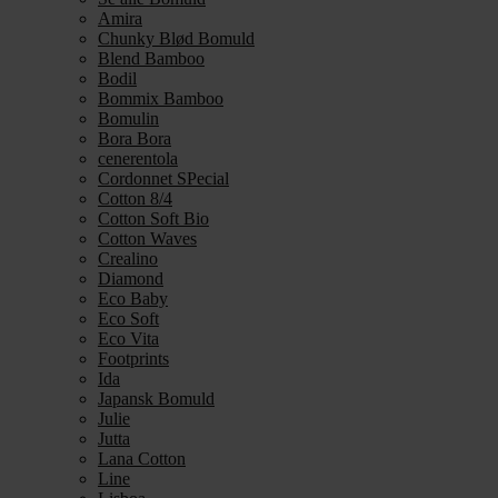
Amira
Chunky Blød Bomuld
Blend Bamboo
Bodil
Bommix Bamboo
Bomulin
Bora Bora
cenerentola
Cordonnet SPecial
Cotton 8/4
Cotton Soft Bio
Cotton Waves
Crealino
Diamond
Eco Baby
Eco Soft
Eco Vita
Footprints
Ida
Japansk Bomuld
Julie
Jutta
Lana Cotton
Line