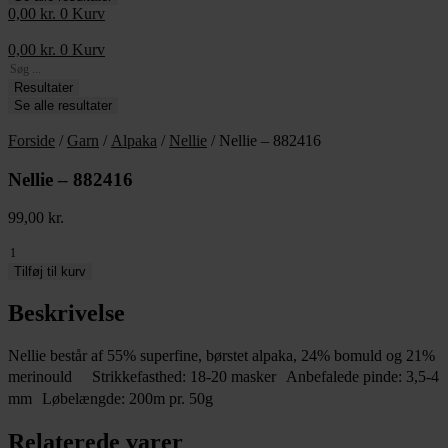
0,00
kr.
0
Kurv
0,00
kr.
0
Kurv
Search
...
Resultater
Se alle resultater
Forside
/
Garn
/
Alpaka
/
Nellie
/ Nellie – 882416
Nellie – 882416
99,00
kr.
Nellie
-
Tilføj til kurv
882416
antal
Beskrivelse
Nellie består af 55% superfine, børstet alpaka, 24% bomuld og 21%
merinould Strikkefasthed: 18-20 masker Anbefalede pinde: 3,5-4
mm Løbelængde: 200m pr. 50g
Relaterede varer