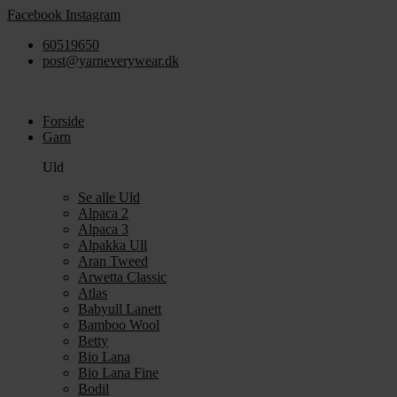
Videre
Facebook
Instagram
til
60519650
indhold
post@yarneverywear.dk
Forside
Garn
Uld
Se alle Uld
Alpaca 2
Alpaca 3
Alpakka Ull
Aran Tweed
Arwetta Classic
Atlas
Babyull Lanett
Bamboo Wool
Betty
Bio Lana
Bio Lana Fine
Bodil