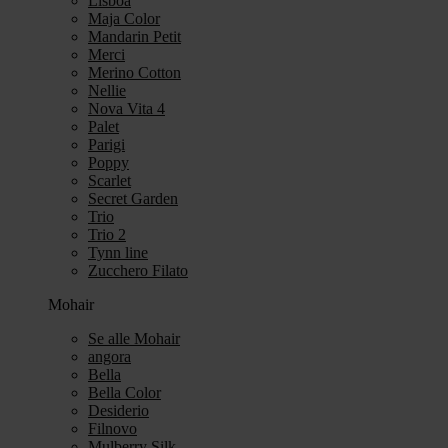
Lisboa
Maja Color
Mandarin Petit
Merci
Merino Cotton
Nellie
Nova Vita 4
Palet
Parigi
Poppy
Scarlet
Secret Garden
Trio
Trio 2
Tynn line
Zucchero Filato
Mohair
Se alle Mohair
angora
Bella
Bella Color
Desiderio
Filnovo
Mulberry Silk