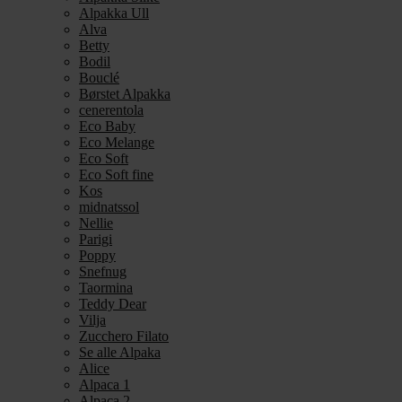
Alpakka Ull
Alva
Betty
Bodil
Bouclé
Børstet Alpakka
cenerentola
Eco Baby
Eco Melange
Eco Soft
Eco Soft fine
Kos
midnatssol
Nellie
Parigi
Poppy
Snefnug
Taormina
Teddy Dear
Vilja
Zucchero Filato
Se alle Alpaka
Alice
Alpaca 1
Alpaca 2