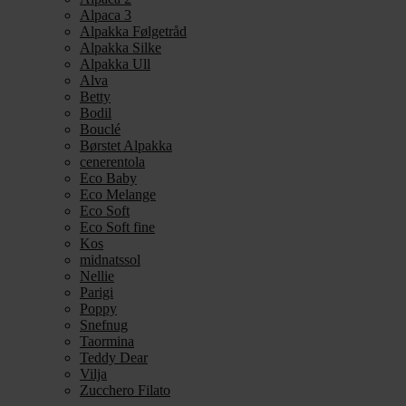
Alpaca 3
Alpakka Følgetråd
Alpakka Silke
Alpakka Ull
Alva
Betty
Bodil
Bouclé
Børstet Alpakka
cenerentola
Eco Baby
Eco Melange
Eco Soft
Eco Soft fine
Kos
midnatssol
Nellie
Parigi
Poppy
Snefnug
Taormina
Teddy Dear
Vilja
Zucchero Filato