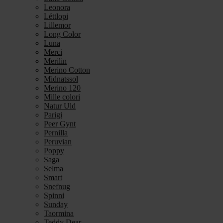
Leonora
Léttlopi
Lillemor
Long Color
Luna
Merci
Merilin
Merino Cotton
Midnatssol
Merino 120
Mille colori
Natur Uld
Parigi
Peer Gynt
Pernilla
Peruvian
Poppy
Saga
Selma
Smart
Snefnug
Spinni
Sunday
Taormina
Teddy Dear