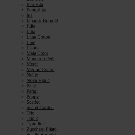
Eco Vita
Footprints
Ida
Japansk Bomuld
Julie
Jutta
Lana Cotton
Line
Lisboa
Maja Color
Mandarin Petit
Merci
Merino Cotton
Nellie
Nova Vita 4
Palet
Parigi
Poppy
Scarlet
Secret Garden
Trio
Trio 2
Tynn line
Zucchero Filato
Se alle Bomuld