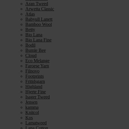
Aran Tweed
Arwetta Classic
Atlas
Babyull Lanett
Bamboo Wool
Betty
Bio Lana
Bio Lana Fine
Bodil
Bumle Bee
Cloud
Eco Melange
Faroese Yarn
Filnovo
Footprints
Fritidsgarn
Highland
Hjerte Fine
Isager Tweed
Jensen
kamma
Knitcol
Kos
Lamatweed
Lana Cotton