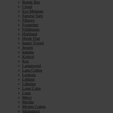
Bumle Bee
Cloud
Eco Melange
Faroese Yarn
Filnovo
Footprints
Fritidsgarn
Highland
Hjerte Fine
Isager Tweed
Jensen
kamma
Knitcol
Kos
Lamatweed
Lana Cotton
Leonora
Léttlopi
Lillemor
Long Color
Luna
Merci
Merilin
Merino Cotton
Midnatssol