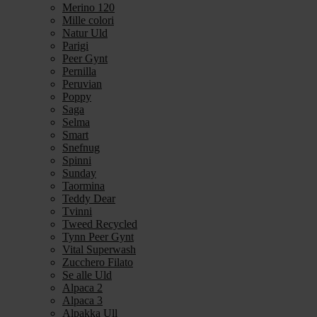
Merino 120
Mille colori
Natur Uld
Parigi
Peer Gynt
Pernilla
Peruvian
Poppy
Saga
Selma
Smart
Snefnug
Spinni
Sunday
Taormina
Teddy Dear
Tvinni
Tweed Recycled
Tynn Peer Gynt
Vital Superwash
Zucchero Filato
Se alle Uld
Alpaca 2
Alpaca 3
Alpakka Ull