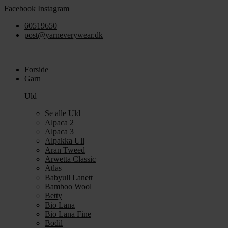
Videre
Facebook
Instagram
til
60519650
indhold
post@yarneverywear.dk
Forside
Garn
Uld
Se alle Uld
Alpaca 2
Alpaca 3
Alpakka Ull
Aran Tweed
Arwetta Classic
Atlas
Babyull Lanett
Bamboo Wool
Betty
Bio Lana
Bio Lana Fine
Bodil