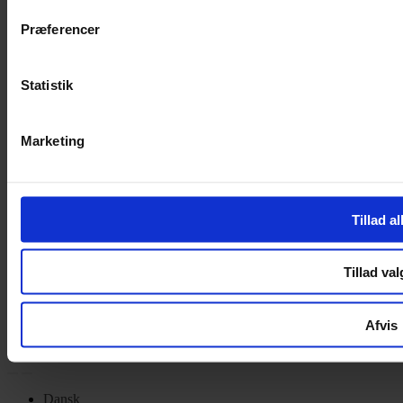
Privatlivspolitik
Cookiepolitik
Præferencer
Handelsbetingelser
Privatlivspolitik
Statistik
Cookiepolitik
OM OS
Marketing
Om Yarn Every Wear
Om Yarn Every Wear
Tillad al
ÅBNINGSTIDER
Mandag – Fredag 10:00 – 17:30
Tillad val
Lørdag 10:00 – 14:00
Copyright © 2022.
Design & hosting by Webhuset Ballum ApS
Afvis
Dansk