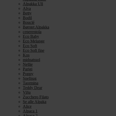
Alpakka Ull
Alva
Betty
Bodil
Bouclé
Børstet Alpakka
cenerentola
Eco Baby
Eco Melange
Eco Soft
Eco Soft fine
Kos
midnatssol
Nellie
Parigi
Poppy
Snefnug
Taormina
Teddy Dear
Vilja
Zucchero Filato
Se alle Alpaka
Alice
Alpaca 1
Alpaca 2