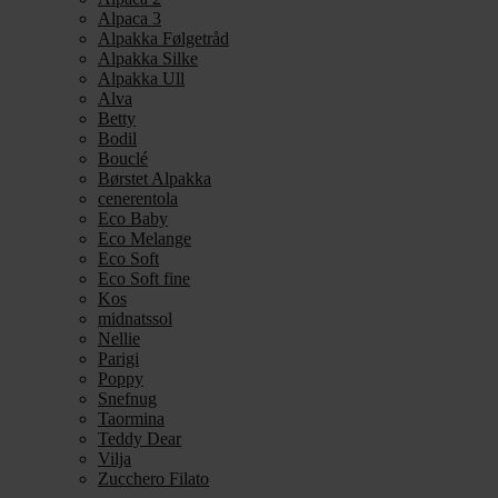
Alpaca 3
Alpakka Følgetråd
Alpakka Silke
Alpakka Ull
Alva
Betty
Bodil
Bouclé
Børstet Alpakka
cenerentola
Eco Baby
Eco Melange
Eco Soft
Eco Soft fine
Kos
midnatssol
Nellie
Parigi
Poppy
Snefnug
Taormina
Teddy Dear
Vilja
Zucchero Filato