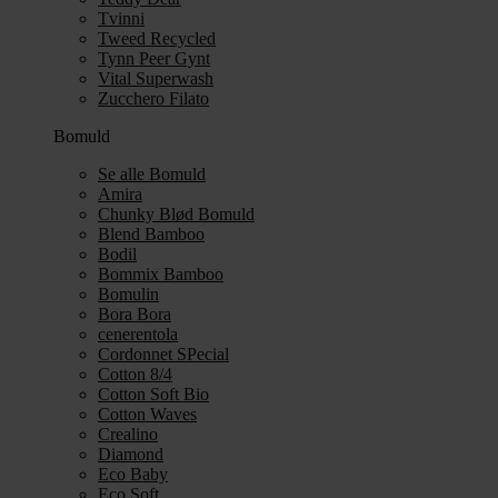
Tvinni
Tweed Recycled
Tynn Peer Gynt
Vital Superwash
Zucchero Filato
Bomuld
Se alle Bomuld
Amira
Chunky Blød Bomuld
Blend Bamboo
Bodil
Bommix Bamboo
Bomulin
Bora Bora
cenerentola
Cordonnet SPecial
Cotton 8/4
Cotton Soft Bio
Cotton Waves
Crealino
Diamond
Eco Baby
Eco Soft