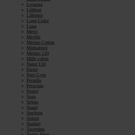
Leonora
Léttlopi
Lillemor
Long Color
Luna
Merci
Merilin
Merino Cotton
Midnatssol
Merino 120
Mille colori
Natur Uld
Parigi
Peer Gynt
Pernilla
Peruvian
Poppy
Saga
Selma
Smart
Snefnug
Spinni
Sunday
Taormina
Teddy Dear