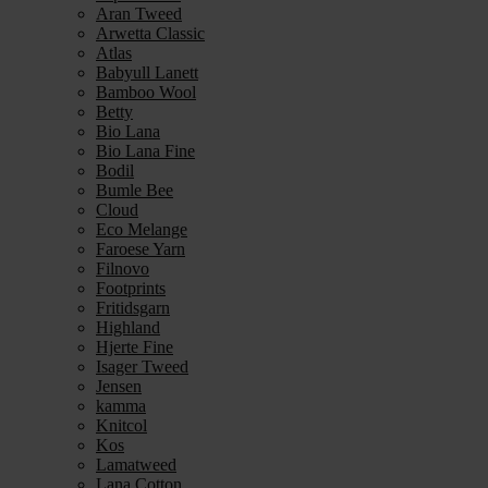
Aran Tweed
Arwetta Classic
Atlas
Babyull Lanett
Bamboo Wool
Betty
Bio Lana
Bio Lana Fine
Bodil
Bumle Bee
Cloud
Eco Melange
Faroese Yarn
Filnovo
Footprints
Fritidsgarn
Highland
Hjerte Fine
Isager Tweed
Jensen
kamma
Knitcol
Kos
Lamatweed
Lana Cotton