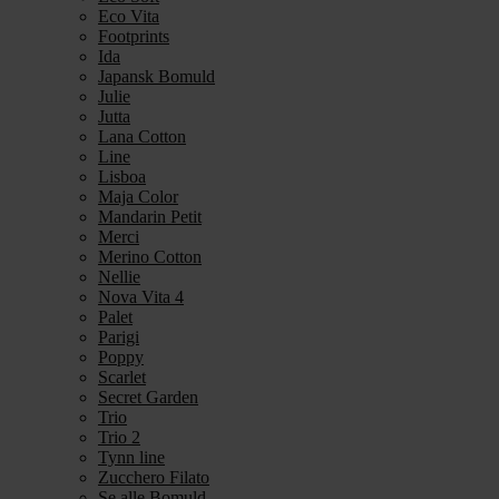
Eco Vita
Footprints
Ida
Japansk Bomuld
Julie
Jutta
Lana Cotton
Line
Lisboa
Maja Color
Mandarin Petit
Merci
Merino Cotton
Nellie
Nova Vita 4
Palet
Parigi
Poppy
Scarlet
Secret Garden
Trio
Trio 2
Tynn line
Zucchero Filato
Se alle Bomuld