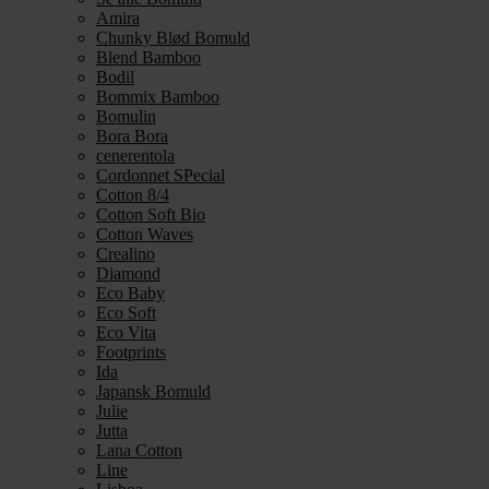
Amira
Chunky Blød Bomuld
Blend Bamboo
Bodil
Bommix Bamboo
Bomulin
Bora Bora
cenerentola
Cordonnet SPecial
Cotton 8/4
Cotton Soft Bio
Cotton Waves
Crealino
Diamond
Eco Baby
Eco Soft
Eco Vita
Footprints
Ida
Japansk Bomuld
Julie
Jutta
Lana Cotton
Line