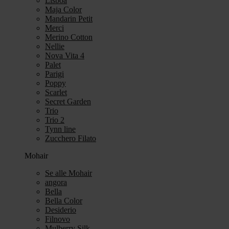
Lisboa
Maja Color
Mandarin Petit
Merci
Merino Cotton
Nellie
Nova Vita 4
Palet
Parigi
Poppy
Scarlet
Secret Garden
Trio
Trio 2
Tynn line
Zucchero Filato
Mohair
Se alle Mohair
angora
Bella
Bella Color
Desiderio
Filnovo
Mulberry Silk