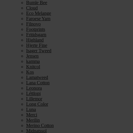
Bumle Bee
Cloud
Eco Melange
Faroese Yarn
Filnovo
Footprints
Fritidsgarn
Highland
Hjerte Fine
Isager Tweed
Jensen
kamma
Knitcol
Kos
Lamatweed
Lana Cotton
Leonora
Léttlopi
Lillemor
Long Color
Luna
Merci
Merilin
Merino Cotton
Midnatssol