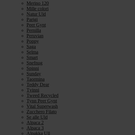
Merino 120
Mille colori
Natur Uld
Parigi
Peer Gynt
Pernilla
Peruvian
Poppy
Saga
Selma
Smart
Snefnug
Spinni
Sunday
Taormina
Teddy Dear
Tvinni
Tweed Recycled
Tynn Peer Gynt
Vital Superwash
Zucchero Filato
Se alle Uld
Alpaca 2
Alpaca 3
Alpakka Ull