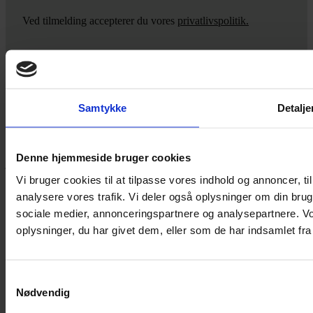
Ved tilmelding accepterer du vores
privatlivspolitik.
Yarn Every Wear
Samtykke
Detalje
Hvis du bøvler med noget eller ønsker ny inspiration, så skriv til
mig
,
eller kom forbi butikken på Vestergade 12 i Tønder. Så hjælper
Denne hjemmeside bruger cookies
jeg dig på vej.
Vi bruger cookies til at tilpasse vores indhold og annoncer, til 
Vestergade 12 6270, Tønder
analysere vores trafik. Vi deler også oplysninger om din br
60 51 96 50
post@yarneverywear.dk
sociale medier, annonceringspartnere og analysepartnere. V
CVR 43041649
oplysninger, du har givet dem, eller som de har indsamlet fra 
Facebook-f
Instagram
Samtykkevalg
SERVICES
Nødvendig
Handelsbetingelser