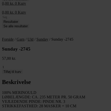
0,00
kr.
0
Kurv
0,00
kr.
0
Kurv
Search
...
Resultater
Se alle resultater
Forside
/
Garn
/
Uld
/
Sunday
/ Sunday -2745
Sunday -2745
57,00
kr.
Sunday
-2745
Tilføj til kurv
antal
Beskrivelse
100% MERINOULD
LØBELÆNGDE: CA. 235 METER PR. 50 GRAM
VEJLEDENDE PINDE: PINDE NR. 3
STRIKKEFASTHED: 28 MASKER = 10 CM