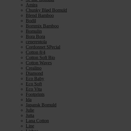
Amira
Chunky Blød Bomuld
Blend Bamboo
Bodil
Bommix Bamboo
Bomulin
Bora Bora
cenerentola
Cordonnet SPecial
Cotton 8/4
Cotton Soft Bio
Cotton Waves
Crealino
Diamond
Eco Baby
Eco Soft
Eco Vita
Footprints
Ida
Japansk Bomuld
Julie
Jutta
Lana Cotton
Line