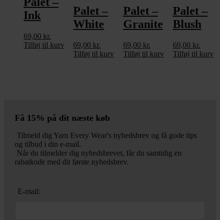
Palet –
Palet –
Palet –
Palet –
Ink
White
Granite
Blush
69,00
kr.
Tilføj til kurv
69,00
kr.
69,00
kr.
69,00
kr.
Tilføj til kurv
Tilføj til kurv
Tilføj til kurv
Få 15% på dit næste køb
Tilmeld dig Yarn Every Wear's nyhedsbrev og få gode tips
og tilbud i din e-mail.
Når du tilmelder dig nyhedsbrevet, får du samtidig en
rabatkode med dit første nyhedsbrev.
E-mail: