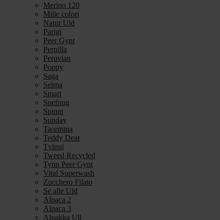
Merino 120
Mille colori
Natur Uld
Parigi
Peer Gynt
Pernilla
Peruvian
Poppy
Saga
Selma
Smart
Snefnug
Spinni
Sunday
Taormina
Teddy Dear
Tvinni
Tweed Recycled
Tynn Peer Gynt
Vital Superwash
Zucchero Filato
Se alle Uld
Alpaca 2
Alpaca 3
Alpakka Ull