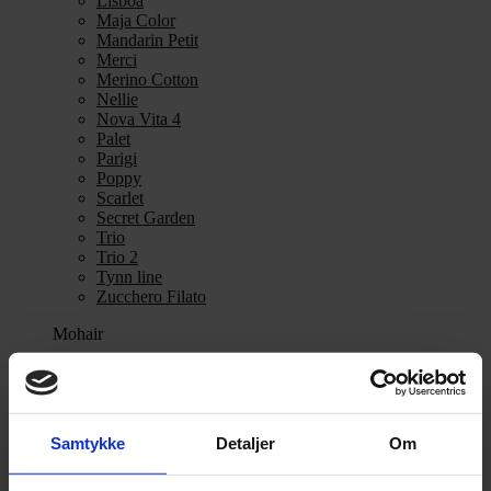
Lisboa
Maja Color
Mandarin Petit
Merci
Merino Cotton
Nellie
Nova Vita 4
Palet
Parigi
Poppy
Scarlet
Secret Garden
Trio
Trio 2
Tynn line
Zucchero Filato
Mohair
Se alle Mohair
angora
Bella
Bella Color
Samtykke
Detaljer
Om
Desiderio
Filnovo
Mulberry Silk