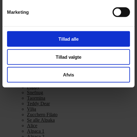
Alpakka Ull
Alva
Marketing
Betty
Bodil
Bouclé
Børstet Alpakka
cenerentola
Tillad alle
Eco Baby
Eco Melange
Eco Soft
Tillad valgte
Eco Soft fine
Kos
midnatssol
Afvis
Nellie
Parigi
Poppy
Snefnug
Taormina
Teddy Dear
Vilja
Zucchero Filato
Se alle Alpaka
Alice
Alpaca 1
Alpaca 2