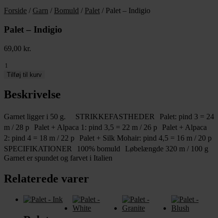
Forside
/
Garn
/
Bomuld
/
Palet
/ Palet – Indigio
Palet – Indigio
69,00
kr.
Palet
-
Tilføj til kurv
Indigio
antal
Beskrivelse
Garnet ligger i 50 g. STRIKKEFASTHEDER Palet: pind 3 = 24
m / 28 p Palet + Alpaca 1: pind 3,5 = 22 m / 26 p Palet + Alpaca
2: pind 4 = 18 m / 22 p Palet + Silk Mohair: pind 4,5 = 16 m / 20 p
SPECIFIKATIONER 100% bomuld Løbelængde 320 m / 100 g
Garnet er spundet og farvet i Italien
Relaterede varer