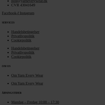
post@yarneverywear.dk
CVR 43041649
Facebook-f
Instagram
SERVICES
Handelsbetingelser
Privatlivspolitik
Cookiepolitik
Handelsbetingelser
Privatlivspolitik
Cookiepolitik
OM OS
Om Yarn Every Wear
Om Yarn Every Wear
ÅBNINGSTIDER
Mandag – Fredag 10:00 – 17:30