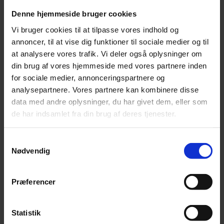
Leonora
Denne hjemmeside bruger cookies
Silk Mohair
Tilia
Vi bruger cookies til at tilpasse vores indhold og
Tynn Silk Mohair
annoncer, til at vise dig funktioner til sociale medier og til
Se alle Mohair
angora
at analysere vores trafik. Vi deler også oplysninger om
Bella
din brug af vores hjemmeside med vores partnere inden
Bella Color
for sociale medier, annonceringspartnere og
Desiderio
Filnovo
analysepartnere. Vores partnere kan kombinere disse
Mulberry Silk
data med andre oplysninger, du har givet dem, eller som
Leonora
de har indsamlet fra din brug af deres tjenester.
Silk Mohair
Tilia
Tynn Silk Mohair
Samtykkevalg
Nødvendig
Alpaka
Se alle Alpaka
Alice
Præferencer
Alpaca 1
Alpaca 2
Alpaca 3
Statistik
Alpakka Følgetråd
Alpakka Silke