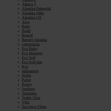
Alpaca 3
Alpakka Følgetråd
Alpakka Silke
Alpakka Ull
Alva
Betty
Bodil
Bouclé
Børstet Alpakka
cenerentola
Eco Baby
Eco Melange
Eco Soft
Eco Soft fine
Kos
midnatssol
Nellie
Parigi
Poppy
Snefnug
Taormina
Teddy Dear
Vilja
Zucchero Filato