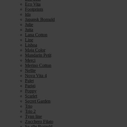
Eco Vita
Footprints
Ida
Japansk Bomuld
Julie
Jutta
Lana Cotton
Line
Lisboa
Maja Color
Mandarin Petit
Merci
Merino Cotton
Nellie
Nova Vita 4
Palet
Parigi
Poppy
Scarlet
Secret Garden
Trio
Trio 2
Tynn line
Zucchero Filato
Se alle Bomuld