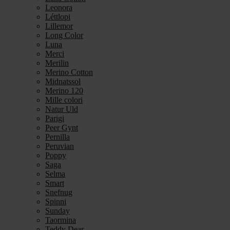
Leonora
Léttlopi
Lillemor
Long Color
Luna
Merci
Merilin
Merino Cotton
Midnatssol
Merino 120
Mille colori
Natur Uld
Parigi
Peer Gynt
Pernilla
Peruvian
Poppy
Saga
Selma
Smart
Snefnug
Spinni
Sunday
Taormina
Teddy Dear