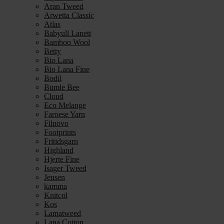
Aran Tweed
Arwetta Classic
Atlas
Babyull Lanett
Bamboo Wool
Betty
Bio Lana
Bio Lana Fine
Bodil
Bumle Bee
Cloud
Eco Melange
Faroese Yarn
Filnovo
Footprints
Fritidsgarn
Highland
Hjerte Fine
Isager Tweed
Jensen
kamma
Knitcol
Kos
Lamatweed
Lana Cotton