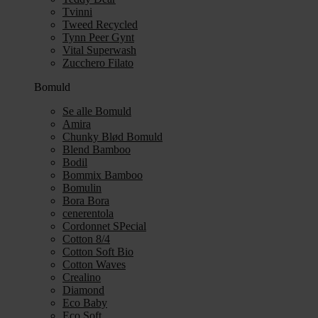
Tvinni
Tweed Recycled
Tynn Peer Gynt
Vital Superwash
Zucchero Filato
Bomuld
Se alle Bomuld
Amira
Chunky Blød Bomuld
Blend Bamboo
Bodil
Bommix Bamboo
Bomulin
Bora Bora
cenerentola
Cordonnet SPecial
Cotton 8/4
Cotton Soft Bio
Cotton Waves
Crealino
Diamond
Eco Baby
Eco Soft