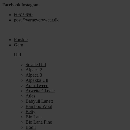
Videre
Facebook
Instagram
til
60519650
indhold
post@yarneverywear.dk
Forside
Garn
Uld
Se alle Uld
Alpaca 2
Alpaca 3
Alpakka Ull
Aran Tweed
Arwetta Classic
Atlas
Babyull Lanett
Bamboo Wool
Betty
Bio Lana
Bio Lana Fine
Bodil