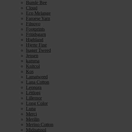
Bumle Bee
Cloud
Eco Melange
Faroese Yarn
Filnovo
Footprints
Fritidsgarn
Highland
Hjerte Fine
Isager Tweed
Jensen
kamma
Knitcol
Kos
Lamatweed
Lana Cotton
Leonora
Léttlopi
Lillemor
Long Color
Luna
Merci
Merilin
Merino Cotton
Midnatssol