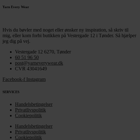
Yarn Every Wear
Hvis du bøvler med noget eller ønsker ny inspiration, så skriv til
mig
,
eller kom forbi butikken på Vestergade 12 i Tønder. Så hjælper
jeg dig på vej.
Vestergade 12 6270, Tønder
60 51 96 50
post@yarneverywear.dk
CVR 43041649
Facebook-f
Instagram
SERVICES
Handelsbetingelser
Privatlivspolitik
Cookiepolitik
Handelsbetingelser
Privatlivspolitik
Cookiepolitik