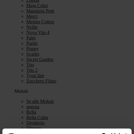
Lisboa
Maja Color
Mandarin Petit
Merci
Merino Cotton
Nellie
Nova Vita 4
Palet
Parigi
Poppy
Scarlet
Secret Garden
Trio
Trio 2
Tynn line
Zucchero Filato
Mohair
Se alle Mohair
angora
Bella
Bella Color
Desiderio
Filnovo
Mulberry Silk