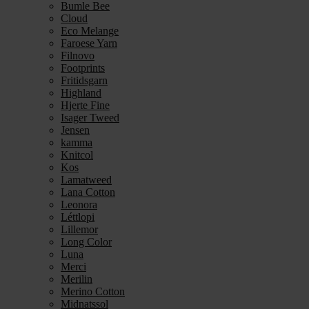
Bumle Bee
Cloud
Eco Melange
Faroese Yarn
Filnovo
Footprints
Fritidsgarn
Highland
Hjerte Fine
Isager Tweed
Jensen
kamma
Knitcol
Kos
Lamatweed
Lana Cotton
Leonora
Léttlopi
Lillemor
Long Color
Luna
Merci
Merilin
Merino Cotton
Midnatssol