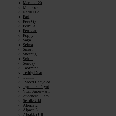
Merino 120
Mille colori
Natur Uld
Parigi
Peer Gynt
Pernilla
Peruvian
Poppy
Saga
Selma
Smart
Snefnug
Spinni
Sunday
Taormina
Teddy Dear
Tvinni
Tweed Recycled
Tynn Peer Gynt
Vital Superwash
Zucchero Filato
Se alle Uld
Alpaca 2
Alpaca 3
Alpakka Ull