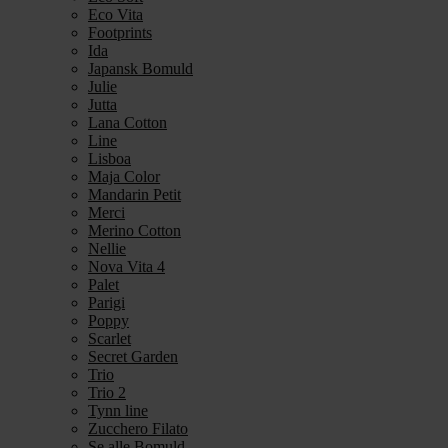
Eco Vita
Footprints
Ida
Japansk Bomuld
Julie
Jutta
Lana Cotton
Line
Lisboa
Maja Color
Mandarin Petit
Merci
Merino Cotton
Nellie
Nova Vita 4
Palet
Parigi
Poppy
Scarlet
Secret Garden
Trio
Trio 2
Tynn line
Zucchero Filato
Se alle Bomuld