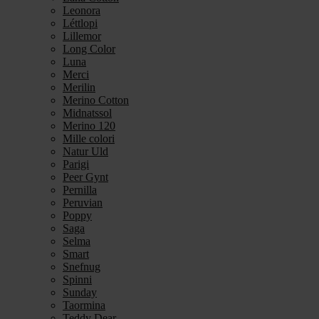
Leonora
Léttlopi
Lillemor
Long Color
Luna
Merci
Merilin
Merino Cotton
Midnatssol
Merino 120
Mille colori
Natur Uld
Parigi
Peer Gynt
Pernilla
Peruvian
Poppy
Saga
Selma
Smart
Snefnug
Spinni
Sunday
Taormina
Teddy Dear