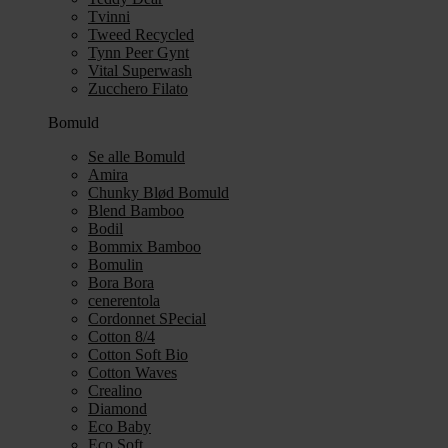
Tvinni
Tweed Recycled
Tynn Peer Gynt
Vital Superwash
Zucchero Filato
Bomuld
Se alle Bomuld
Amira
Chunky Blød Bomuld
Blend Bamboo
Bodil
Bommix Bamboo
Bomulin
Bora Bora
cenerentola
Cordonnet SPecial
Cotton 8/4
Cotton Soft Bio
Cotton Waves
Crealino
Diamond
Eco Baby
Eco Soft