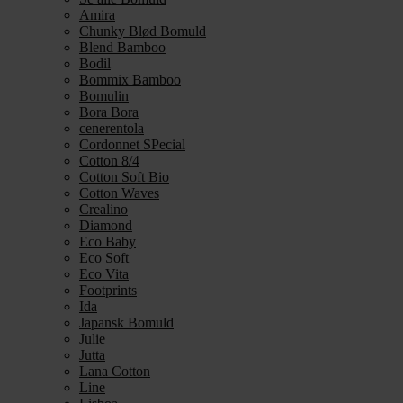
Amira
Chunky Blød Bomuld
Blend Bamboo
Bodil
Bommix Bamboo
Bomulin
Bora Bora
cenerentola
Cordonnet SPecial
Cotton 8/4
Cotton Soft Bio
Cotton Waves
Crealino
Diamond
Eco Baby
Eco Soft
Eco Vita
Footprints
Ida
Japansk Bomuld
Julie
Jutta
Lana Cotton
Line