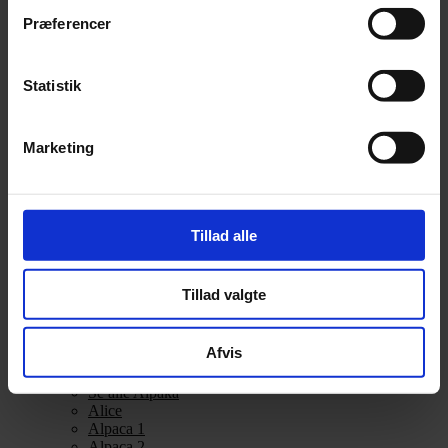
Alpakka Ull
Præferencer
Alva
Betty
Bodil
Statistik
Bouclé
Børstet Alpakka
cenerentola
Eco Baby
Marketing
Eco Melange
Eco Soft
Eco Soft fine
Kos
midnatssol
Tillad alle
Nellie
Parigi
Poppy
Tillad valgte
Snefnug
Taormina
Teddy Dear
Afvis
Vilja
Zucchero Filato
Se alle Alpaka
Alice
Alpaca 1
Alpaca 2