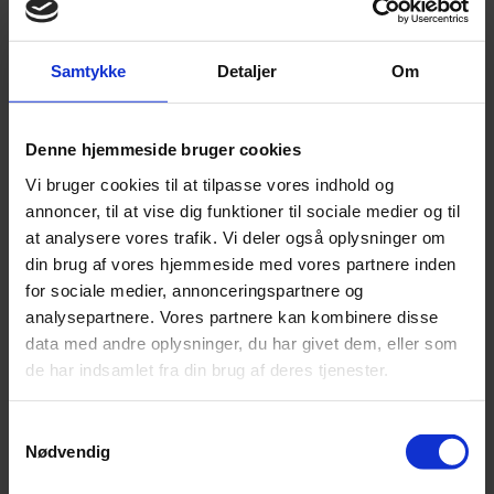
Leonora
Silk Mohair
Tilia
Samtykke
Detaljer
Om
Tynn Silk Mohair
Se alle Mohair
angora
Bella
Denne hjemmeside bruger cookies
Bella Color
Desiderio
Vi bruger cookies til at tilpasse vores indhold og
Filnovo
annoncer, til at vise dig funktioner til sociale medier og til
Mulberry Silk
Leonora
at analysere vores trafik. Vi deler også oplysninger om
Silk Mohair
din brug af vores hjemmeside med vores partnere inden
Tilia
for sociale medier, annonceringspartnere og
Tynn Silk Mohair
analysepartnere. Vores partnere kan kombinere disse
Alpaka
data med andre oplysninger, du har givet dem, eller som
de har indsamlet fra din brug af deres tjenester.
Se alle Alpaka
Alice
Alpaca 1
Samtykkevalg
Alpaca 2
Alpaca 3
Nødvendig
Alpakka Følgetråd
Alpakka Silke