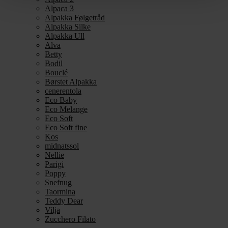
Alpaca 3
Alpakka Følgetråd
Alpakka Silke
Alpakka Ull
Alva
Betty
Bodil
Bouclé
Børstet Alpakka
cenerentola
Eco Baby
Eco Melange
Eco Soft
Eco Soft fine
Kos
midnatssol
Nellie
Parigi
Poppy
Snefnug
Taormina
Teddy Dear
Vilja
Zucchero Filato