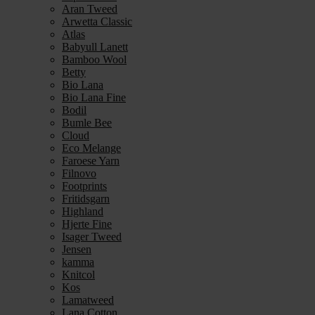
Aran Tweed
Arwetta Classic
Atlas
Babyull Lanett
Bamboo Wool
Betty
Bio Lana
Bio Lana Fine
Bodil
Bumle Bee
Cloud
Eco Melange
Faroese Yarn
Filnovo
Footprints
Fritidsgarn
Highland
Hjerte Fine
Isager Tweed
Jensen
kamma
Knitcol
Kos
Lamatweed
Lana Cotton