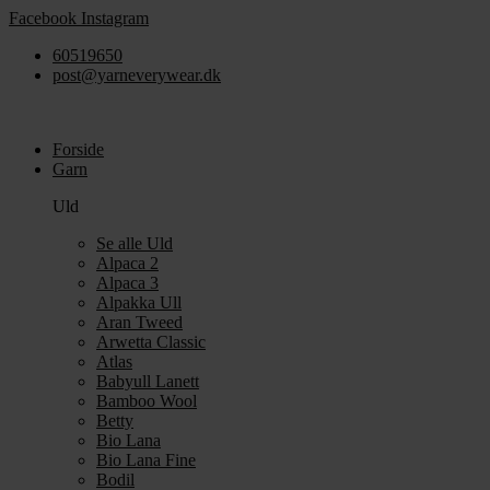
Videre
Facebook
Instagram
til
60519650
indhold
post@yarneverywear.dk
Forside
Garn
Uld
Se alle Uld
Alpaca 2
Alpaca 3
Alpakka Ull
Aran Tweed
Arwetta Classic
Atlas
Babyull Lanett
Bamboo Wool
Betty
Bio Lana
Bio Lana Fine
Bodil