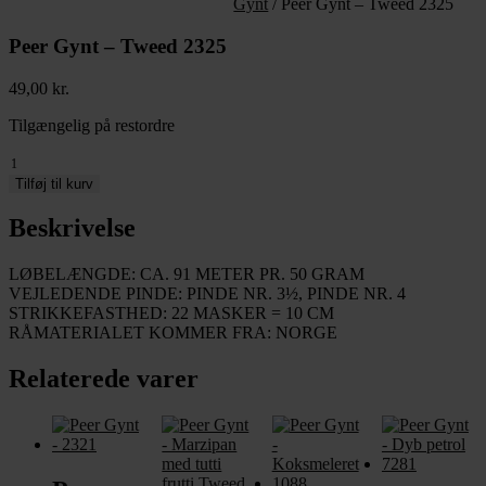
Gynt
/ Peer Gynt – Tweed 2325
Peer Gynt – Tweed 2325
49,00
kr.
Tilgængelig på restordre
Peer
Gynt
Tilføj til kurv
-
Tweed
Beskrivelse
2325
antal
LØBELÆNGDE: CA. 91 METER PR. 50 GRAM
VEJLEDENDE PINDE: PINDE NR. 3½, PINDE NR. 4
STRIKKEFASTHED: 22 MASKER = 10 CM
RÅMATERIALET KOMMER FRA: NORGE
Relaterede varer