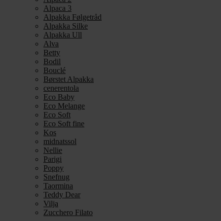
Alpaca 3
Alpakka Følgetråd
Alpakka Silke
Alpakka Ull
Alva
Betty
Bodil
Bouclé
Børstet Alpakka
cenerentola
Eco Baby
Eco Melange
Eco Soft
Eco Soft fine
Kos
midnatssol
Nellie
Parigi
Poppy
Snefnug
Taormina
Teddy Dear
Vilja
Zucchero Filato