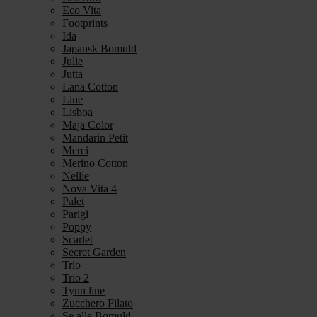
Eco Vita
Footprints
Ida
Japansk Bomuld
Julie
Jutta
Lana Cotton
Line
Lisboa
Maja Color
Mandarin Petit
Merci
Merino Cotton
Nellie
Nova Vita 4
Palet
Parigi
Poppy
Scarlet
Secret Garden
Trio
Trio 2
Tynn line
Zucchero Filato
Se alle Bomuld