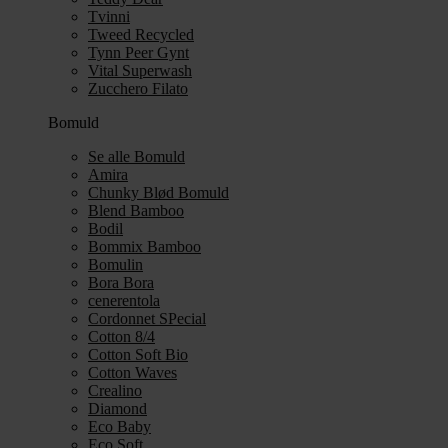
Tvinni
Tweed Recycled
Tynn Peer Gynt
Vital Superwash
Zucchero Filato
Bomuld
Se alle Bomuld
Amira
Chunky Blød Bomuld
Blend Bamboo
Bodil
Bommix Bamboo
Bomulin
Bora Bora
cenerentola
Cordonnet SPecial
Cotton 8/4
Cotton Soft Bio
Cotton Waves
Crealino
Diamond
Eco Baby
Eco Soft