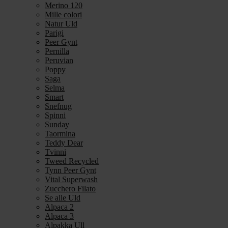
Merino 120
Mille colori
Natur Uld
Parigi
Peer Gynt
Pernilla
Peruvian
Poppy
Saga
Selma
Smart
Snefnug
Spinni
Sunday
Taormina
Teddy Dear
Tvinni
Tweed Recycled
Tynn Peer Gynt
Vital Superwash
Zucchero Filato
Se alle Uld
Alpaca 2
Alpaca 3
Alpakka Ull