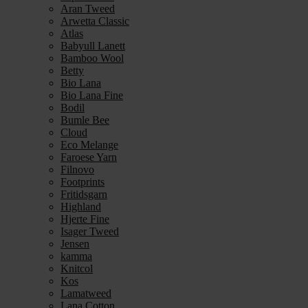
Aran Tweed
Arwetta Classic
Atlas
Babyull Lanett
Bamboo Wool
Betty
Bio Lana
Bio Lana Fine
Bodil
Bumle Bee
Cloud
Eco Melange
Faroese Yarn
Filnovo
Footprints
Fritidsgarn
Highland
Hjerte Fine
Isager Tweed
Jensen
kamma
Knitcol
Kos
Lamatweed
Lana Cotton