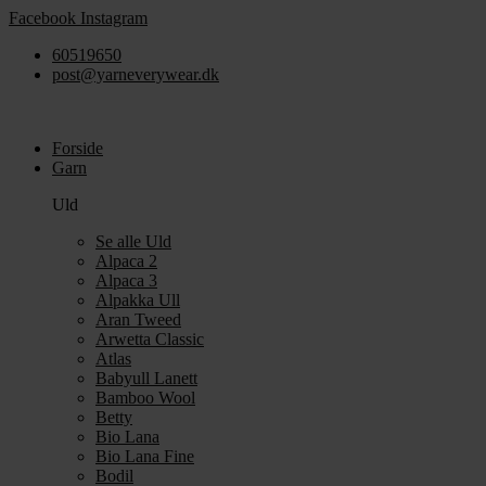
Videre
Facebook
Instagram
til
60519650
indhold
post@yarneverywear.dk
Forside
Garn
Uld
Se alle Uld
Alpaca 2
Alpaca 3
Alpakka Ull
Aran Tweed
Arwetta Classic
Atlas
Babyull Lanett
Bamboo Wool
Betty
Bio Lana
Bio Lana Fine
Bodil