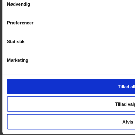
Nødvendig
Handelsbetingelser
Privatlivspolitik
Cookiepolitik
Præferencer
Handelsbetingelser
Privatlivspolitik
Cookiepolitik
Statistik
OM OS
Marketing
Om Yarn Every Wear
Om Yarn Every Wear
ÅBNINGSTIDER
Tillad al
Mandag – Fredag 10:00 – 17:30
Lørdag 10:00 – 14:00
Tillad val
Copyright © 2022.
Design & hosting by Webhuset Ballum ApS
Afvis