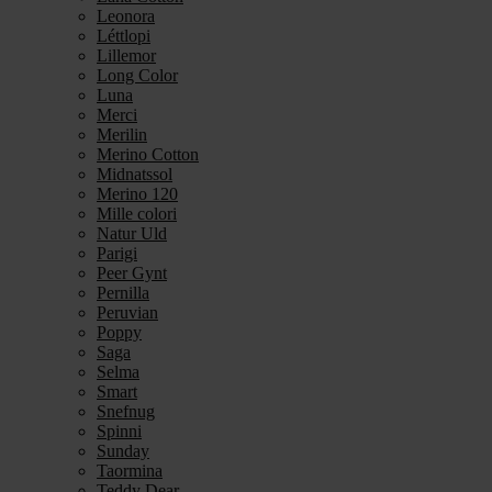
Leonora
Léttlopi
Lillemor
Long Color
Luna
Merci
Merilin
Merino Cotton
Midnatssol
Merino 120
Mille colori
Natur Uld
Parigi
Peer Gynt
Pernilla
Peruvian
Poppy
Saga
Selma
Smart
Snefnug
Spinni
Sunday
Taormina
Teddy Dear