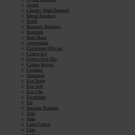
Amira
Chunky Blød Bomuld
Blend Bamboo
Bodil
Bommix Bamboo
Bomulin
Bora Bora
cenerentola
Cordonnet SPecial
Cotton 8/4
Cotton Soft Bio
Cotton Waves
Crealino
Diamond
Eco Baby
Eco Soft
Eco Vita
Footprints
Ida
Japansk Bomuld
Julie
Jutta
Lana Cotton
Line