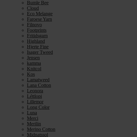
Bumle Bee
Cloud
Eco Melange
Faroese Yarn
Filnovo
Footprints
Fritidsgarn
Highland
Hjerte Fine
Isager Tweed
Jensen
kamma
Knitcol
Kos
Lamatweed
Lana Cotton
Leonora
Léttlopi
Lillemor
Long Color
Luna
Merci
Merilin
Merino Cotton
Midnatssol