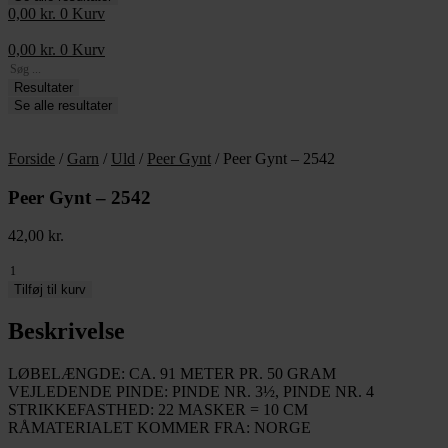
0,00
kr.
0
Kurv
0,00
kr.
0
Kurv
Search
...
Resultater
Se alle resultater
Forside
/
Garn
/
Uld
/
Peer Gynt
/ Peer Gynt – 2542
Peer Gynt – 2542
42,00
kr.
Peer
Gynt
Tilføj til kurv
-
2542
Beskrivelse
antal
LØBELÆNGDE: CA. 91 METER PR. 50 GRAM
VEJLEDENDE PINDE: PINDE NR. 3½, PINDE NR. 4
STRIKKEFASTHED: 22 MASKER = 10 CM
RÅMATERIALET KOMMER FRA: NORGE