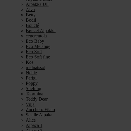
Alpakka Ull
Alva
Betty
Bodil
Bouclé
Børstet Alpakka
cenerentola
Eco Baby
Eco Melange
Eco Soft
Eco Soft fine
Kos
midnatssol
Nellie
Parigi
Poppy
Snefnug
Taormina
Teddy Dear
Vilja
Zucchero Filato
Se alle Alpaka
Alice
Alpaca 1
Alpaca 2