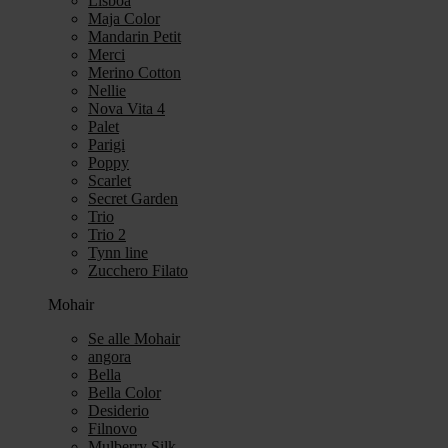
Lisboa
Maja Color
Mandarin Petit
Merci
Merino Cotton
Nellie
Nova Vita 4
Palet
Parigi
Poppy
Scarlet
Secret Garden
Trio
Trio 2
Tynn line
Zucchero Filato
Mohair
Se alle Mohair
angora
Bella
Bella Color
Desiderio
Filnovo
Mulberry Silk