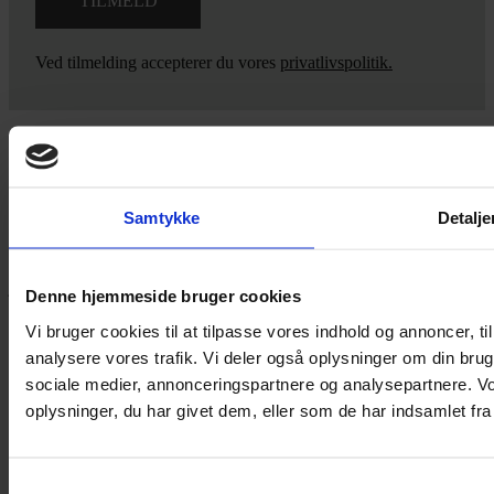
Ved tilmelding accepterer du vores
privatlivspolitik.
Yarn Every Wear
Samtykke
Detalje
Hvis du bøvler med noget eller ønsker ny inspiration, så skriv til
mig
,
eller kom forbi butikken på Vestergade 12 i Tønder. Så hjælper
jeg dig på vej.
Denne hjemmeside bruger cookies
Vestergade 12 6270, Tønder
Vi bruger cookies til at tilpasse vores indhold og annoncer, til 
60 51 96 50
analysere vores trafik. Vi deler også oplysninger om din br
post@yarneverywear.dk
sociale medier, annonceringspartnere og analysepartnere. V
CVR 43041649
oplysninger, du har givet dem, eller som de har indsamlet fra 
Facebook-f
Instagram
SERVICES
Samtykkevalg