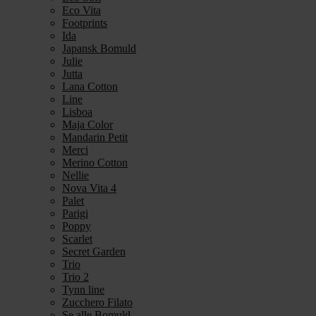
Eco Vita
Footprints
Ida
Japansk Bomuld
Julie
Jutta
Lana Cotton
Line
Lisboa
Maja Color
Mandarin Petit
Merci
Merino Cotton
Nellie
Nova Vita 4
Palet
Parigi
Poppy
Scarlet
Secret Garden
Trio
Trio 2
Tynn line
Zucchero Filato
Se alle Bomuld