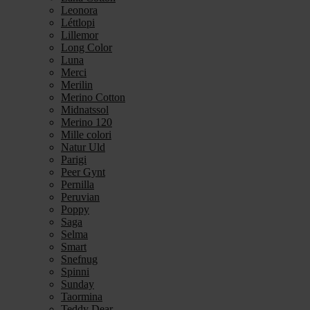
Leonora
Léttlopi
Lillemor
Long Color
Luna
Merci
Merilin
Merino Cotton
Midnatssol
Merino 120
Mille colori
Natur Uld
Parigi
Peer Gynt
Pernilla
Peruvian
Poppy
Saga
Selma
Smart
Snefnug
Spinni
Sunday
Taormina
Teddy Dear