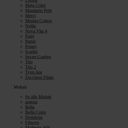
Lisboa
Maja Color
Mandarin Petit
Merci
Merino Cotton
Nellie
Nova Vita 4
Palet
Parigi
Poppy
Scarlet
Secret Garden
Trio
Trio 2
Tynn line
Zucchero Filato
Mohair
Se alle Mohair
angora
Bella
Bella Color
Desiderio
Filnovo
Mulberry Silk