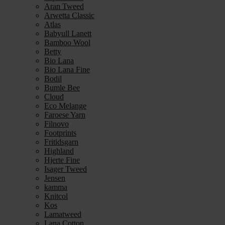
Aran Tweed
Arwetta Classic
Atlas
Babyull Lanett
Bamboo Wool
Betty
Bio Lana
Bio Lana Fine
Bodil
Bumle Bee
Cloud
Eco Melange
Faroese Yarn
Filnovo
Footprints
Fritidsgarn
Highland
Hjerte Fine
Isager Tweed
Jensen
kamma
Knitcol
Kos
Lamatweed
Lana Cotton