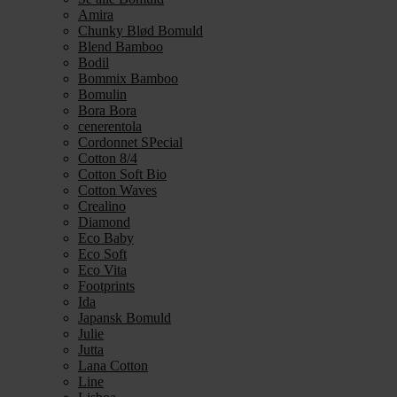
Amira
Chunky Blød Bomuld
Blend Bamboo
Bodil
Bommix Bamboo
Bomulin
Bora Bora
cenerentola
Cordonnet SPecial
Cotton 8/4
Cotton Soft Bio
Cotton Waves
Crealino
Diamond
Eco Baby
Eco Soft
Eco Vita
Footprints
Ida
Japansk Bomuld
Julie
Jutta
Lana Cotton
Line