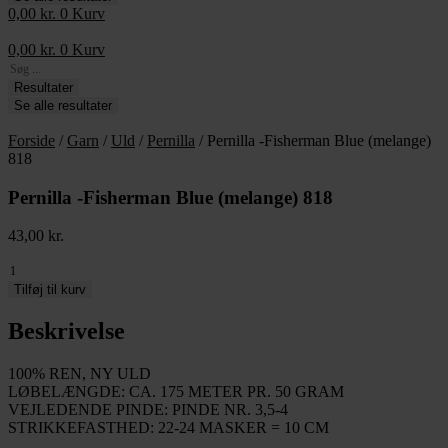
0,00
kr.
0
Kurv
0,00
kr.
0
Kurv
Search
...
Resultater
Se alle resultater
Forside
/
Garn
/
Uld
/
Pernilla
/ Pernilla -Fisherman Blue (melange)
818
Pernilla -Fisherman Blue (melange) 818
43,00
kr.
Pernilla
-
Tilføj til kurv
Fisherman
Blue
Beskrivelse
(melange)
818
100% REN, NY ULD
antal
LØBELÆNGDE: CA. 175 METER PR. 50 GRAM
VEJLEDENDE PINDE: PINDE NR. 3,5-4
STRIKKEFASTHED: 22-24 MASKER = 10 CM