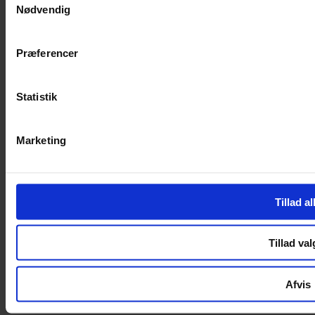
Nødvendig
Handelsbetingelser
Privatlivspolitik
Cookiepolitik
Præferencer
Handelsbetingelser
Privatlivspolitik
Cookiepolitik
Statistik
OM OS
Marketing
Om Yarn Every Wear
Om Yarn Every Wear
ÅBNINGSTIDER
Tillad al
Mandag – Fredag 10:00 – 17:30
Lørdag 10:00 – 14:00
Tillad val
Copyright © 2022.
Design & hosting by Webhuset Ballum ApS
Afvis