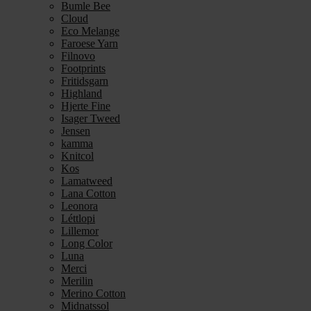
Bumle Bee
Cloud
Eco Melange
Faroese Yarn
Filnovo
Footprints
Fritidsgarn
Highland
Hjerte Fine
Isager Tweed
Jensen
kamma
Knitcol
Kos
Lamatweed
Lana Cotton
Leonora
Léttlopi
Lillemor
Long Color
Luna
Merci
Merilin
Merino Cotton
Midnatssol