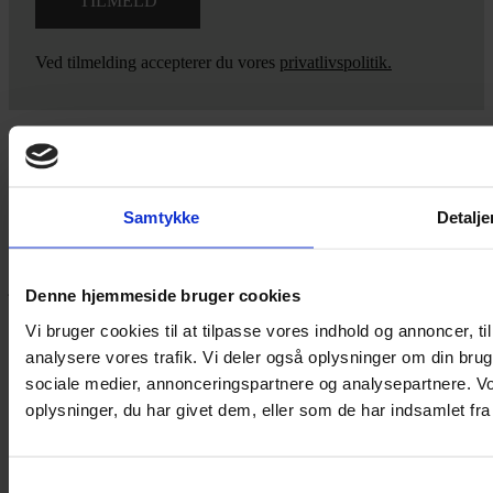
Ved tilmelding accepterer du vores
privatlivspolitik.
Yarn Every Wear
Samtykke
Detalje
Hvis du bøvler med noget eller ønsker ny inspiration, så skriv til
mig
,
eller kom forbi butikken på Vestergade 12 i Tønder. Så hjælper
jeg dig på vej.
Denne hjemmeside bruger cookies
Vestergade 12 6270, Tønder
Vi bruger cookies til at tilpasse vores indhold og annoncer, til 
60 51 96 50
analysere vores trafik. Vi deler også oplysninger om din br
post@yarneverywear.dk
sociale medier, annonceringspartnere og analysepartnere. V
CVR 43041649
oplysninger, du har givet dem, eller som de har indsamlet fra 
Facebook-f
Instagram
SERVICES
Samtykkevalg