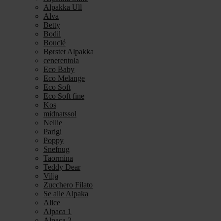
Alpakka Ull
Alva
Betty
Bodil
Bouclé
Børstet Alpakka
cenerentola
Eco Baby
Eco Melange
Eco Soft
Eco Soft fine
Kos
midnatssol
Nellie
Parigi
Poppy
Snefnug
Taormina
Teddy Dear
Vilja
Zucchero Filato
Se alle Alpaka
Alice
Alpaca 1
Alpaca 2