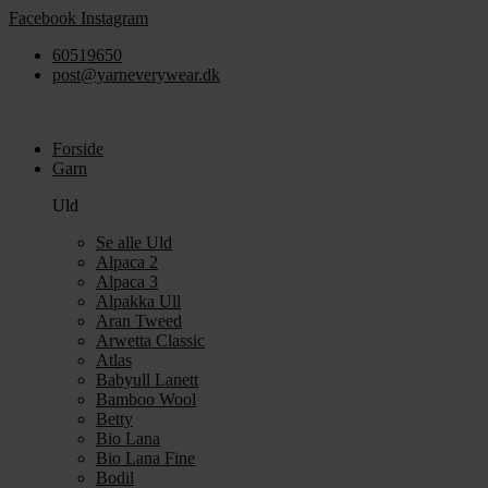
Videre
Facebook
Instagram
til
60519650
indhold
post@yarneverywear.dk
Forside
Garn
Uld
Se alle Uld
Alpaca 2
Alpaca 3
Alpakka Ull
Aran Tweed
Arwetta Classic
Atlas
Babyull Lanett
Bamboo Wool
Betty
Bio Lana
Bio Lana Fine
Bodil