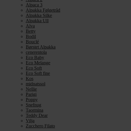
Alpaca 3
Alpakka Følgetråd
Alpakka Silke
Alpakka Ull
Alva
Betty
Bodil
Bouclé
Børstet Alpakka
cenerentola
Eco Baby
Eco Melange
Eco Soft
Eco Soft fine
Kos
midnatssol
Nellie
Parigi
Poppy
Snefnug
Taormina
Teddy Dear
Vilja
Zucchero Filato