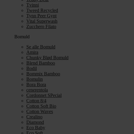
Tvinni
Tweed Recycled
Tynn Peer Gynt
Vital Superwash
Zucchero Filato
Bomuld
Se alle Bomuld
Amira
Chunky Blød Bomuld
Blend Bamboo
Bodil
Bommix Bamboo
Bomulin
Bora Bora
cenerentola
Cordonnet SPecial
Cotton 8/4
Cotton Soft Bio
Cotton Waves
Crealino
Diamond
Eco Baby
Eco Soft