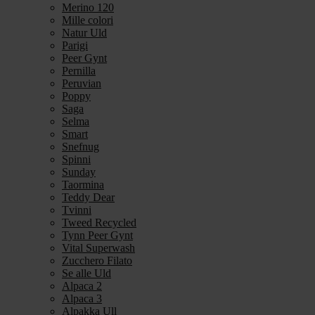
Merino 120
Mille colori
Natur Uld
Parigi
Peer Gynt
Pernilla
Peruvian
Poppy
Saga
Selma
Smart
Snefnug
Spinni
Sunday
Taormina
Teddy Dear
Tvinni
Tweed Recycled
Tynn Peer Gynt
Vital Superwash
Zucchero Filato
Se alle Uld
Alpaca 2
Alpaca 3
Alpakka Ull