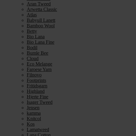
Aran Tweed
Arwetta Classic
Atlas
Babyull Lanett
Bamboo Wool
Betty
Bio Lana
Bio Lana Fine
Bodil
Bumle Bee
Cloud
Eco Melange
Faroese Yarn
Filnovo
Footprints
Fritidsgarn
Highland
Hjerte Fine
Isager Tweed
Jensen
kamma
Knitcol
Kos
Lamatweed
Lana Cotton