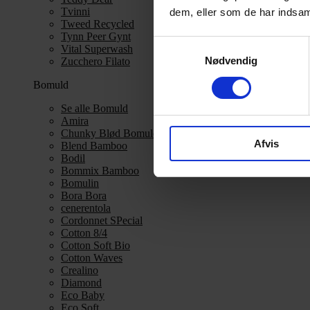
Tvinni
dem, eller som de har indsaml
Tweed Recycled
Tynn Peer Gynt
Samtykkevalg
Vital Superwash
Nødvendig
Zucchero Filato
Bomuld
Se alle Bomuld
Amira
Chunky Blød Bomuld
Afvis
Blend Bamboo
Bodil
Bommix Bamboo
Bomulin
Bora Bora
cenerentola
Cordonnet SPecial
Cotton 8/4
Cotton Soft Bio
Cotton Waves
Crealino
Diamond
Eco Baby
Eco Soft