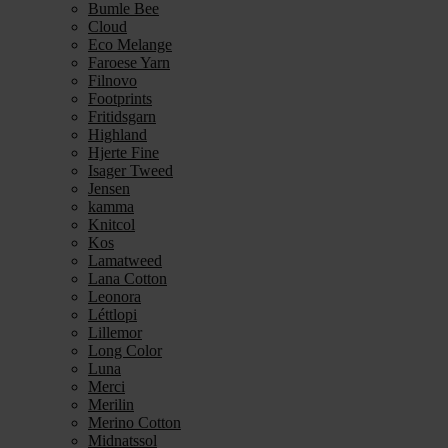
Bumle Bee
Cloud
Eco Melange
Faroese Yarn
Filnovo
Footprints
Fritidsgarn
Highland
Hjerte Fine
Isager Tweed
Jensen
kamma
Knitcol
Kos
Lamatweed
Lana Cotton
Leonora
Léttlopi
Lillemor
Long Color
Luna
Merci
Merilin
Merino Cotton
Midnatssol