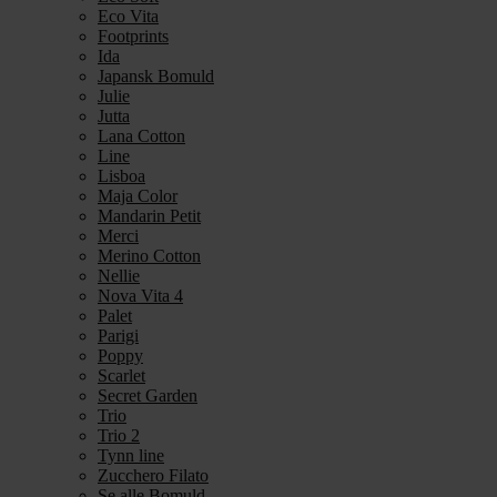
Eco Vita
Footprints
Ida
Japansk Bomuld
Julie
Jutta
Lana Cotton
Line
Lisboa
Maja Color
Mandarin Petit
Merci
Merino Cotton
Nellie
Nova Vita 4
Palet
Parigi
Poppy
Scarlet
Secret Garden
Trio
Trio 2
Tynn line
Zucchero Filato
Se alle Bomuld