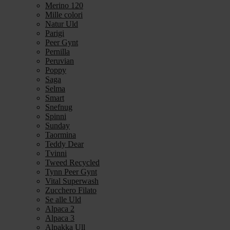
Merino 120
Mille colori
Natur Uld
Parigi
Peer Gynt
Pernilla
Peruvian
Poppy
Saga
Selma
Smart
Snefnug
Spinni
Sunday
Taormina
Teddy Dear
Tvinni
Tweed Recycled
Tynn Peer Gynt
Vital Superwash
Zucchero Filato
Se alle Uld
Alpaca 2
Alpaca 3
Alpakka Ull