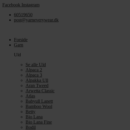
Videre
Facebook
Instagram
til
60519650
indhold
post@yarneverywear.dk
Forside
Garn
Uld
Se alle Uld
Alpaca 2
Alpaca 3
Alpakka Ull
Aran Tweed
Arwetta Classic
Atlas
Babyull Lanett
Bamboo Wool
Betty
Bio Lana
Bio Lana Fine
Bodil