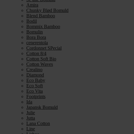
Amira
Chunky Blød Bomuld
Blend Bamboo
Bodil
Bommix Bamboo
Bomulin
Bora Bora
cenerentola
Cordonnet SPecial
Cotton 8/4
Cotton Soft Bio
Cotton Waves
Crealino
Diamond
Eco Baby
Eco Soft
Eco Vita
Footprints
Ida
Japansk Bomuld
Julie
Jutta
Lana Cotton
Line