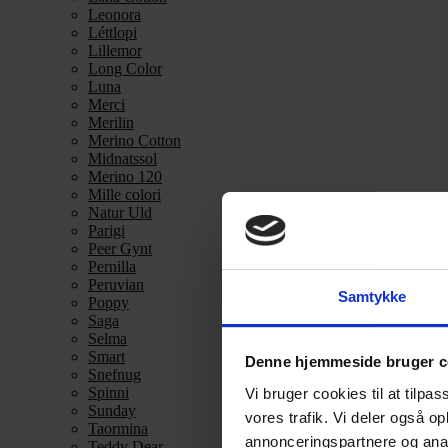
Leonora
Léttlopi
Lillemor
Long Color
Luna
Merci
Merilin
Merino Cotton
Midnatssol
Merino 120
Mille colori
Natur Uld
Parigi
Peer Gynt
Pernilla
Peruvian
Samtykke
Poppy
Saga
Selma
Smart
Denne hjemmeside bruger c
Snefnug
Spinni
Vi bruger cookies til at tilpas
Sunday
vores trafik. Vi deler også 
Taormina
annonceringspartnere og anal
Teddy Dear