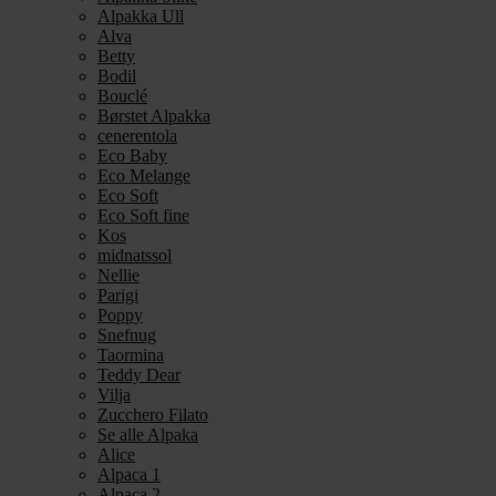
Alpakka Ull
Alva
Betty
Bodil
Bouclé
Børstet Alpakka
cenerentola
Eco Baby
Eco Melange
Eco Soft
Eco Soft fine
Kos
midnatssol
Nellie
Parigi
Poppy
Snefnug
Taormina
Teddy Dear
Vilja
Zucchero Filato
Se alle Alpaka
Alice
Alpaca 1
Alpaca 2