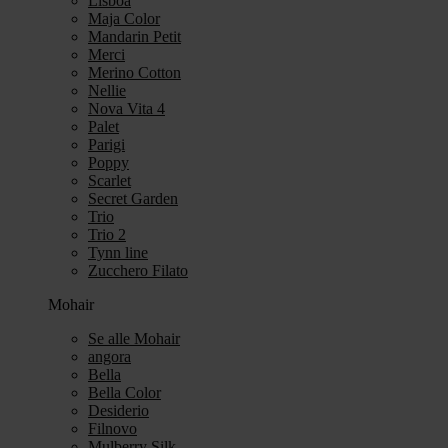
Lisboa
Maja Color
Mandarin Petit
Merci
Merino Cotton
Nellie
Nova Vita 4
Palet
Parigi
Poppy
Scarlet
Secret Garden
Trio
Trio 2
Tynn line
Zucchero Filato
Mohair
Se alle Mohair
angora
Bella
Bella Color
Desiderio
Filnovo
Mulberry Silk