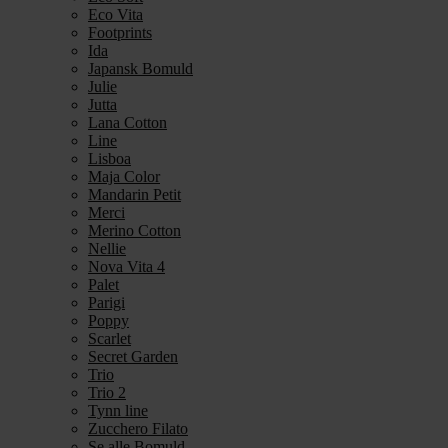
Eco Vita
Footprints
Ida
Japansk Bomuld
Julie
Jutta
Lana Cotton
Line
Lisboa
Maja Color
Mandarin Petit
Merci
Merino Cotton
Nellie
Nova Vita 4
Palet
Parigi
Poppy
Scarlet
Secret Garden
Trio
Trio 2
Tynn line
Zucchero Filato
Se alle Bomuld