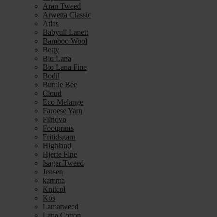
Aran Tweed
Arwetta Classic
Atlas
Babyull Lanett
Bamboo Wool
Betty
Bio Lana
Bio Lana Fine
Bodil
Bumle Bee
Cloud
Eco Melange
Faroese Yarn
Filnovo
Footprints
Fritidsgarn
Highland
Hjerte Fine
Isager Tweed
Jensen
kamma
Knitcol
Kos
Lamatweed
Lana Cotton