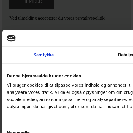
Ved tilmelding accepterer du vores
privatlivspolitik.
Yarn Every Wear
Samtykke
Detalje
Hvis du bøvler med noget eller ønsker ny inspiration, så skriv til
mig
,
eller kom forbi butikken på Vestergade 12 i Tønder. Så hjælper
Denne hjemmeside bruger cookies
jeg dig på vej.
Vi bruger cookies til at tilpasse vores indhold og annoncer, til 
Vestergade 12 6270, Tønder
analysere vores trafik. Vi deler også oplysninger om din br
60 51 96 50
sociale medier, annonceringspartnere og analysepartnere. V
post@yarneverywear.dk
CVR 43041649
oplysninger, du har givet dem, eller som de har indsamlet fra 
Facebook-f
Instagram
Samtykkevalg
SERVICES
Nødvendig