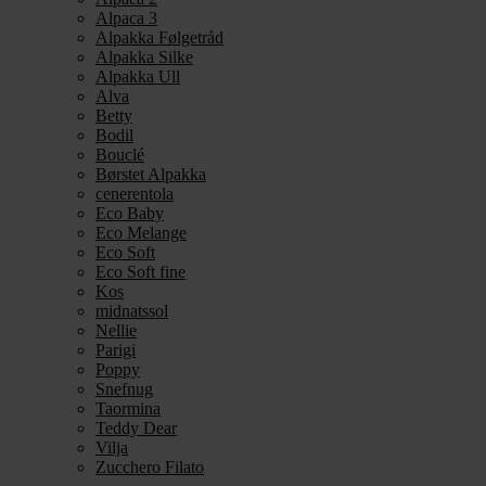
Alpaca 3
Alpakka Følgetråd
Alpakka Silke
Alpakka Ull
Alva
Betty
Bodil
Bouclé
Børstet Alpakka
cenerentola
Eco Baby
Eco Melange
Eco Soft
Eco Soft fine
Kos
midnatssol
Nellie
Parigi
Poppy
Snefnug
Taormina
Teddy Dear
Vilja
Zucchero Filato