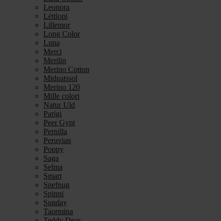
Leonora
Léttlopi
Lillemor
Long Color
Luna
Merci
Merilin
Merino Cotton
Midnatssol
Merino 120
Mille colori
Natur Uld
Parigi
Peer Gynt
Pernilla
Peruvian
Poppy
Saga
Selma
Smart
Snefnug
Spinni
Sunday
Taormina
Teddy Dear