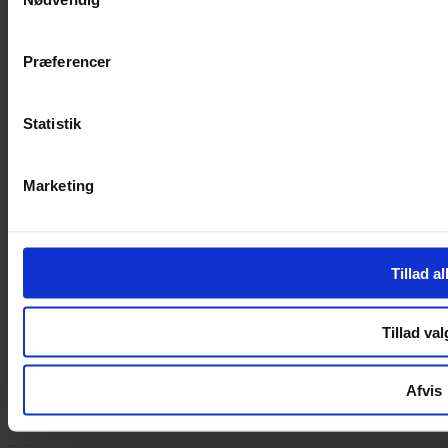
Handelsbetingelser
Privatlivspolitik
Cookiepolitik
Præferencer
Handelsbetingelser
Privatlivspolitik
Statistik
Cookiepolitik
OM OS
Marketing
Om Yarn Every Wear
Om Yarn Every Wear
Tillad al
ÅBNINGSTIDER
Mandag – Fredag 10:00 – 17:30
Tillad val
Lørdag 10:00 – 14:00
Copyright © 2022.
Design & hosting by Webhuset Ballum ApS
Afvis