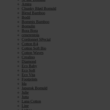
Amira
Chunky Blød Bomuld
Blend Bamboo
Bodil
Bommix Bamboo
Bomulin
Bora Bora
cenerentola
Cordonnet SPecial
Cotton 8/4
Cotton Soft Bio
Cotton Waves
Crealino
Diamond
Eco Baby
Eco Soft
Eco Vita
Footprints
Ida
Japansk Bomuld
Julie
Jutta
Lana Cotton
Line