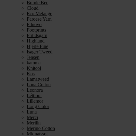
Bumle Bee
Cloud
Eco Melange
Faroese Yarn
Filnovo
Footprints
Fritidsgarn
Highland
Hjerte Fine
Isager Tweed
Jensen
kamma
Knitcol
Kos
Lamatweed
Lana Cotton
Leonora
Léttlopi
Lillemor
Long Color
Luna
Merci
Merilin
Merino Cotton
Midnatssol