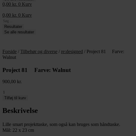
0,00
kr.
0
Kurv
0,00
kr.
0
Kurv
Search
...
Resultater
Se alle resultater
Forside
/
Tilbehør og diverse
/
re:designed
/ Project 81 Farve:
Walnut
Project 81 Farve: Walnut
900,00
kr.
Project
81
Tilføj til kurv
Beskrivelse
Farve:
Walnut
antal
Lille smart projekttaske, som også kan bruges som håndtaske.
Mål: 22 x 23 cm