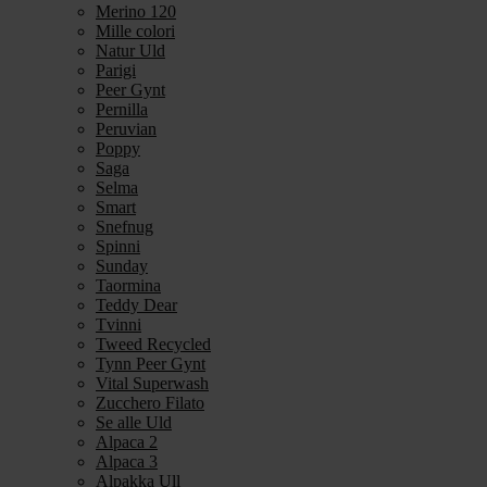
Merino 120
Mille colori
Natur Uld
Parigi
Peer Gynt
Pernilla
Peruvian
Poppy
Saga
Selma
Smart
Snefnug
Spinni
Sunday
Taormina
Teddy Dear
Tvinni
Tweed Recycled
Tynn Peer Gynt
Vital Superwash
Zucchero Filato
Se alle Uld
Alpaca 2
Alpaca 3
Alpakka Ull