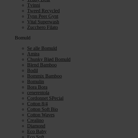
Tvinni
Tweed Recycled
Tynn Peer Gynt
Vital Superwash
Zucchero Filato
Bomuld
Se alle Bomuld
Amira
Chunky Blød Bomuld
Blend Bamboo
Bodil
Bommix Bamboo
Bomulin
Bora Bora
cenerentola
Cordonnet SPecial
Cotton 8/4
Cotton Soft Bio
Cotton Waves
Crealino
Diamond
Eco Baby
Eco Soft