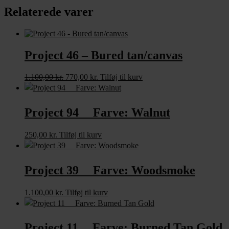
Relaterede varer
Project 46 – Bured tan/canvas
Den
Den
1.100,00
kr.
770,00
kr.
Tilføj til kurv
oprindelige
aktuelle
pris
pris
var:
er:
Project 94 Farve: Walnut
1.100,00 kr..
770,00 kr..
250,00
kr.
Tilføj til kurv
Project 39 Farve: Woodsmoke
1.100,00
kr.
Tilføj til kurv
Project 11 Farve: Burned Tan Gold