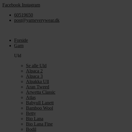
Videre
Facebook
Instagram
til
60519650
indhold
post@yarneverywear.dk
Forside
Garn
Uld
Se alle Uld
Alpaca 2
Alpaca 3
Alpakka Ull
Aran Tweed
Arwetta Classic
Atlas
Babyull Lanett
Bamboo Wool
Betty
Bio Lana
Bio Lana Fine
Bodil