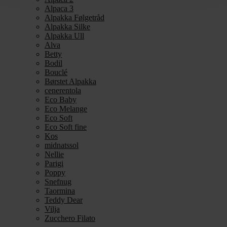
Alpaca 3
Alpakka Følgetråd
Alpakka Silke
Alpakka Ull
Alva
Betty
Bodil
Bouclé
Børstet Alpakka
cenerentola
Eco Baby
Eco Melange
Eco Soft
Eco Soft fine
Kos
midnatssol
Nellie
Parigi
Poppy
Snefnug
Taormina
Teddy Dear
Vilja
Zucchero Filato