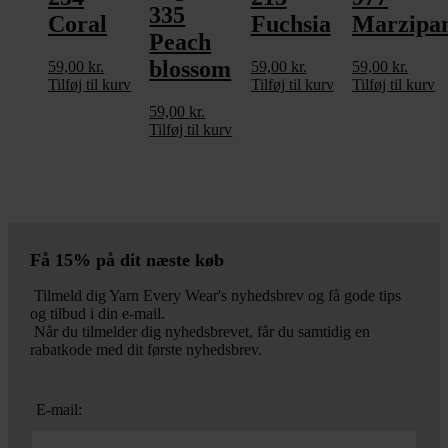
335
Coral
Fuchsia
Marzipa
Peach
blossom
59,00
kr.
59,00
kr.
59,00
kr.
Tilføj til kurv
Tilføj til kurv
Tilføj til kurv
59,00
kr.
Tilføj til kurv
Få 15% på dit næste køb
Tilmeld dig Yarn Every Wear's nyhedsbrev og få gode tips
og tilbud i din e-mail.
Når du tilmelder dig nyhedsbrevet, får du samtidig en
rabatkode med dit første nyhedsbrev.
E-mail: