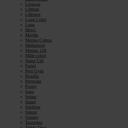
Leonora
Léttlopi
Lillemor
Long Color
Luna
Merci
Merilin
Merino Cotton
Midnatssol
Merino 120
Mille colori
Natur Uld
Parigi
Peer Gynt
Pernilla
Peruvian
Poppy
Saga
Selma
Smart
Snefnug
Spinni
Sunday
Taormina
Teddy Dear