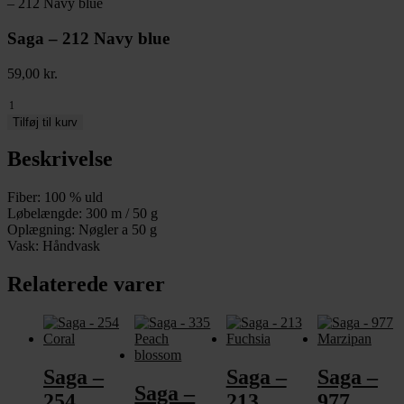
– 212 Navy blue
Saga – 212 Navy blue
59,00
kr.
Saga
-
Tilføj til kurv
212
Navy
Beskrivelse
blue
antal
Fiber: 100 % uld
Løbelængde: 300 m / 50 g
Oplægning: Nøgler a 50 g
Vask: Håndvask
Relaterede varer
Saga –
Saga –
Saga –
Saga –
254
213
977