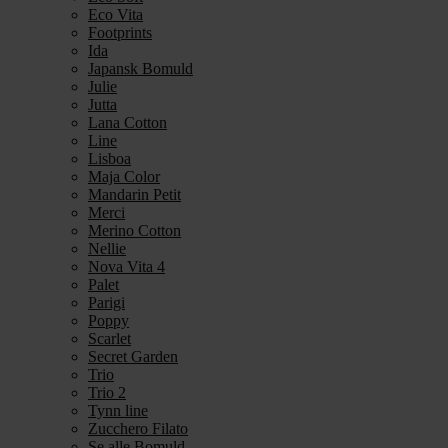
Eco Vita
Footprints
Ida
Japansk Bomuld
Julie
Jutta
Lana Cotton
Line
Lisboa
Maja Color
Mandarin Petit
Merci
Merino Cotton
Nellie
Nova Vita 4
Palet
Parigi
Poppy
Scarlet
Secret Garden
Trio
Trio 2
Tynn line
Zucchero Filato
Se alle Bomuld