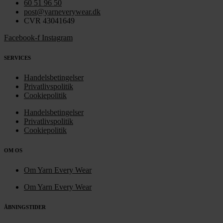
60 51 96 50
post@yarneverywear.dk
CVR 43041649
Facebook-f
Instagram
SERVICES
Handelsbetingelser
Privatlivspolitik
Cookiepolitik
Handelsbetingelser
Privatlivspolitik
Cookiepolitik
OM OS
Om Yarn Every Wear
Om Yarn Every Wear
ÅBNINGSTIDER