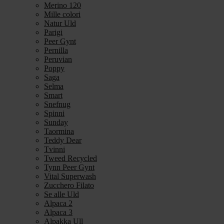
Merino 120
Mille colori
Natur Uld
Parigi
Peer Gynt
Pernilla
Peruvian
Poppy
Saga
Selma
Smart
Snefnug
Spinni
Sunday
Taormina
Teddy Dear
Tvinni
Tweed Recycled
Tynn Peer Gynt
Vital Superwash
Zucchero Filato
Se alle Uld
Alpaca 2
Alpaca 3
Alpakka Ull