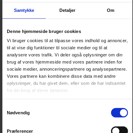
Leonora
Samtykke
Detaljer
Om
Silk Mohair
Tilia
Tynn Silk Mohair
Se alle Mohair
Denne hjemmeside bruger cookies
angora
Bella
Vi bruger cookies til at tilpasse vores indhold og annoncer,
Bella Color
til at vise dig funktioner til sociale medier og til at
Desiderio
Filnovo
analysere vores trafik. Vi deler også oplysninger om din
Mulberry Silk
brug af vores hjemmeside med vores partnere inden for
Leonora
sociale medier, annonceringspartnere og analysepartnere.
Silk Mohair
Tilia
Vores partnere kan kombinere disse data med andre
Tynn Silk Mohair
oplysninger, du har givet dem, eller som de har indsamlet
Alpaka
fra din brug af deres tjenester.
Se alle Alpaka
Alice
Samtykkevalg
Alpaca 1
Nødvendig
Alpaca 2
Alpaca 3
Alpakka Følgetråd
Præferencer
Alpakka Silke