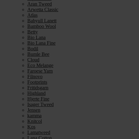
Aran Tweed
Arwetta Classic
Atlas
Babyull Lanett
Bamboo Wool
Betty
Bio Lana
Bio Lana Fine
Bodil
Bumle Bee
Cloud
Eco Melange
Faroese Yarn
Filnovo
Footprints
Fritidsgarn
Highland
Hjerte Fine
Isager Tweed
Jensen
kamma
Knitcol
Kos
Lamatweed
Lana Cotton