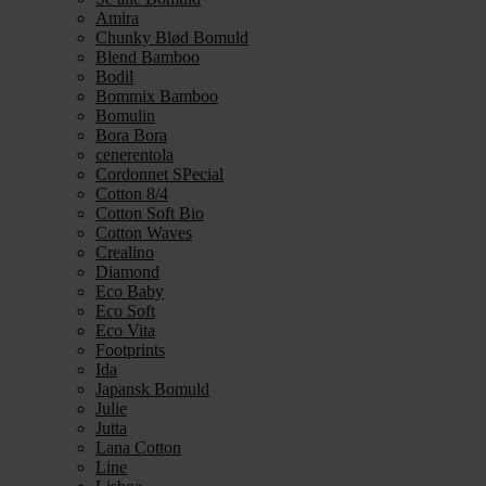
Amira
Chunky Blød Bomuld
Blend Bamboo
Bodil
Bommix Bamboo
Bomulin
Bora Bora
cenerentola
Cordonnet SPecial
Cotton 8/4
Cotton Soft Bio
Cotton Waves
Crealino
Diamond
Eco Baby
Eco Soft
Eco Vita
Footprints
Ida
Japansk Bomuld
Julie
Jutta
Lana Cotton
Line