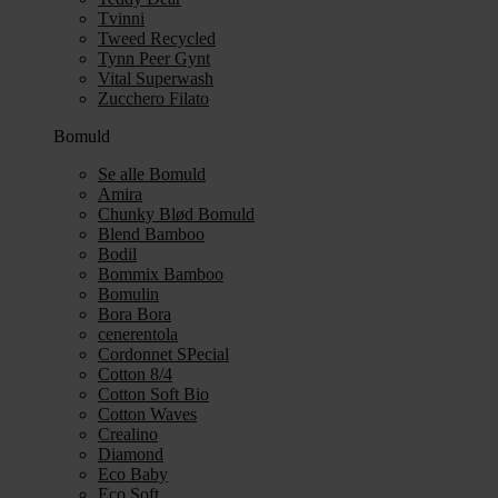
Tvinni
Tweed Recycled
Tynn Peer Gynt
Vital Superwash
Zucchero Filato
Bomuld
Se alle Bomuld
Amira
Chunky Blød Bomuld
Blend Bamboo
Bodil
Bommix Bamboo
Bomulin
Bora Bora
cenerentola
Cordonnet SPecial
Cotton 8/4
Cotton Soft Bio
Cotton Waves
Crealino
Diamond
Eco Baby
Eco Soft