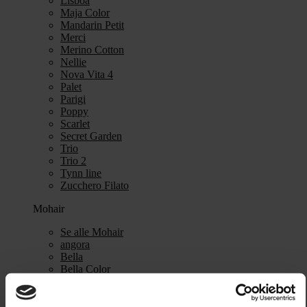
Lisboa
Maja Color
Mandarin Petit
Merci
Merino Cotton
Nellie
Nova Vita 4
Palet
Parigi
Poppy
Scarlet
Secret Garden
Trio
Trio 2
Tynn line
Zucchero Filato
Mohair
Se alle Mohair
angora
Bella
Bella Color
Desiderio
Filnovo
Mulberry Silk