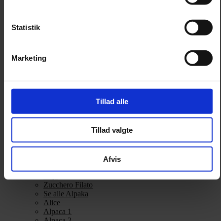
Alpakka Ull
Alva
Betty
Statistik
Bodil
Bouclé
Børstet Alpakka
Marketing
cenerentola
Eco Baby
Eco Melange
Eco Soft
Eco Soft fine
Tillad alle
Kos
midnatssol
Nellie
Tillad valgte
Parigi
Poppy
Snefnug
Taormina
Afvis
Teddy Dear
Vilja
Zucchero Filato
Se alle Alpaka
Alice
Alpaca 1
Alpaca 2