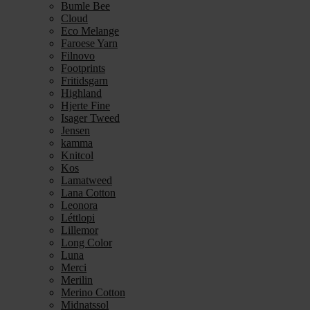
Bumle Bee
Cloud
Eco Melange
Faroese Yarn
Filnovo
Footprints
Fritidsgarn
Highland
Hjerte Fine
Isager Tweed
Jensen
kamma
Knitcol
Kos
Lamatweed
Lana Cotton
Leonora
Léttlopi
Lillemor
Long Color
Luna
Merci
Merilin
Merino Cotton
Midnatssol