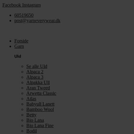
Videre
Facebook
Instagram
til
60519650
indhold
post@yarneverywear.dk
Forside
Garn
Uld
Se alle Uld
Alpaca 2
Alpaca 3
Alpakka Ull
Aran Tweed
Arwetta Classic
Atlas
Babyull Lanett
Bamboo Wool
Betty
Bio Lana
Bio Lana Fine
Bodil