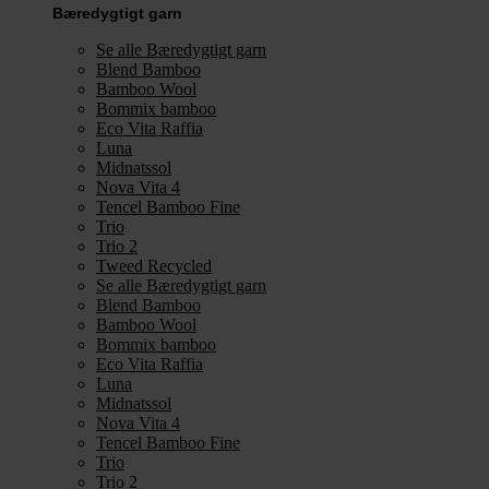
Bæredygtigt garn
Se alle Bæredygtigt garn
Blend Bamboo
Bamboo Wool
Bommix bamboo
Eco Vita Raffia
Luna
Midnatssol
Nova Vita 4
Tencel Bamboo Fine
Trio
Trio 2
Tweed Recycled
Se alle Bæredygtigt garn
Blend Bamboo
Bamboo Wool
Bommix bamboo
Eco Vita Raffia
Luna
Midnatssol
Nova Vita 4
Tencel Bamboo Fine
Trio
Trio 2