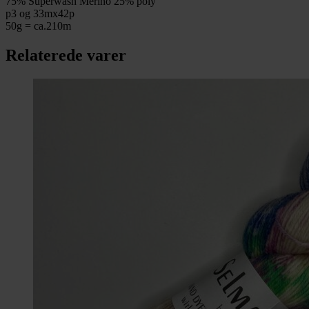
75% Superwash Merino 25% poly
p3 og 33mx42p
50g = ca.210m
Relaterede varer