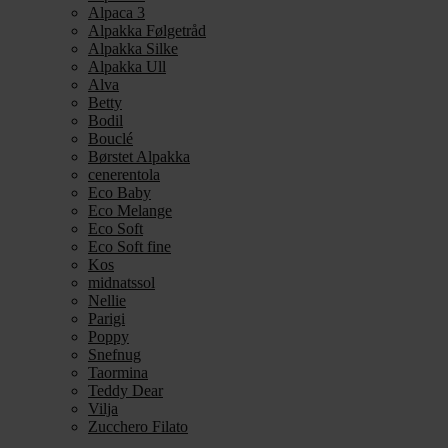
Alpaca 3
Alpakka Følgetråd
Alpakka Silke
Alpakka Ull
Alva
Betty
Bodil
Bouclé
Børstet Alpakka
cenerentola
Eco Baby
Eco Melange
Eco Soft
Eco Soft fine
Kos
midnatssol
Nellie
Parigi
Poppy
Snefnug
Taormina
Teddy Dear
Vilja
Zucchero Filato