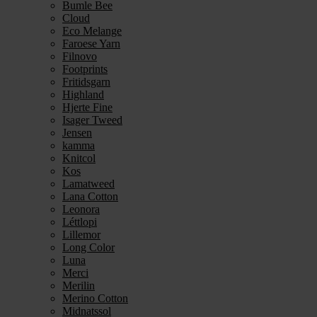
Bumle Bee
Cloud
Eco Melange
Faroese Yarn
Filnovo
Footprints
Fritidsgarn
Highland
Hjerte Fine
Isager Tweed
Jensen
kamma
Knitcol
Kos
Lamatweed
Lana Cotton
Leonora
Léttlopi
Lillemor
Long Color
Luna
Merci
Merilin
Merino Cotton
Midnatssol