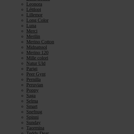
Leonora
Léttlopi
Lillemor
Long Color
Luna
Merci
Merilin
Merino Cotton
Midnatssol
Merino 120
Mille colori
Natur Uld
Parigi
Peer Gynt
Pernilla
Peruvian
Poppy
Saga
Selma
Smart
Snefnug
Spinni
Sunday
Taormina
Teddy Dear