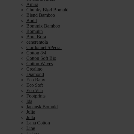
Amira
Chunky Blød Bomuld
Blend Bamboo
Bodil
Bommix Bamboo
Bomulin
Bora Bora
cenerentola
Cordonnet SPecial
Cotton 8/4
Cotton Soft Bio
Cotton Waves
Crealino
Diamond
Eco Baby
Eco Soft
Eco Vita
Footprints
Ida
Japansk Bomuld
Julie
Jutta
Lana Cotton
Line
Lisboa