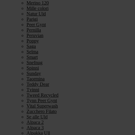
Merino 120
Mille colori
Natur Uld
Parigi
Peer Gynt
Pernilla
Peruvian
Poppy
Saga
Selma
Smart
Snefnug
Spinni
Sunday
Taormina
Teddy Dear
Tvinni
Tweed Recycled
Tynn Peer Gynt
Vital Superwash
Zucchero Filato
Se alle Uld
Alpaca 2
Alpaca 3
Alpakka Ull