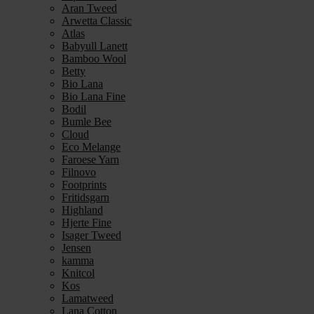
Aran Tweed
Arwetta Classic
Atlas
Babyull Lanett
Bamboo Wool
Betty
Bio Lana
Bio Lana Fine
Bodil
Bumle Bee
Cloud
Eco Melange
Faroese Yarn
Filnovo
Footprints
Fritidsgarn
Highland
Hjerte Fine
Isager Tweed
Jensen
kamma
Knitcol
Kos
Lamatweed
Lana Cotton