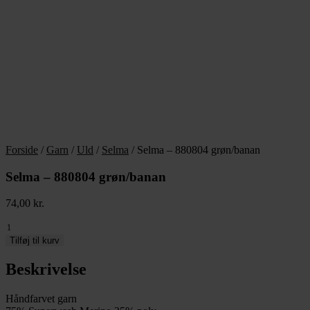
Forside
/
Garn
/
Uld
/
Selma
/ Selma – 880804 grøn/banan
Selma – 880804 grøn/banan
74,00
kr.
Selma
-
Tilføj til kurv
880804
grøn/banan
Beskrivelse
antal
Håndfarvet garn