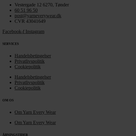
Vestergade 12 6270, Tønder
60 51 96 50
post@yarneverywear.dk
CVR 43041649
Facebook-f
Instagram
SERVICES
Handelsbetingelser
Privatlivspolitik
Cookiepolitik
Handelsbetingelser
Privatlivspolitik
Cookiepolitik
OM OS
Om Yarn Every Wear
Om Yarn Every Wear
ÅBNINGSTIDER