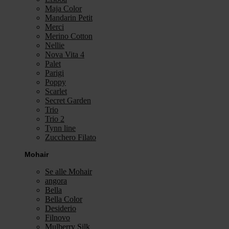
Maja Color
Mandarin Petit
Merci
Merino Cotton
Nellie
Nova Vita 4
Palet
Parigi
Poppy
Scarlet
Secret Garden
Trio
Trio 2
Tynn line
Zucchero Filato
Mohair
Se alle Mohair
angora
Bella
Bella Color
Desiderio
Filnovo
Mulberry Silk