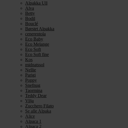
Alpakka Ull
Alva
Betty
Bodil
Bouclé
Børstet Alpakka
cenerentola
Eco Baby
Eco Melange
Eco Soft
Eco Soft fine
Kos
midnatssol
Nellie
Parigi
Poppy
Snefnug
Taormina
Teddy Dear
Vilja
Zucchero Filato
Se alle Alpaka
Alice
Alpaca 1
Alpaca 2