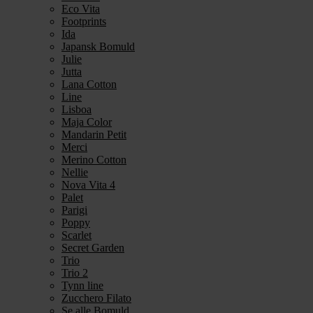
Eco Vita
Footprints
Ida
Japansk Bomuld
Julie
Jutta
Lana Cotton
Line
Lisboa
Maja Color
Mandarin Petit
Merci
Merino Cotton
Nellie
Nova Vita 4
Palet
Parigi
Poppy
Scarlet
Secret Garden
Trio
Trio 2
Tynn line
Zucchero Filato
Se alle Bomuld