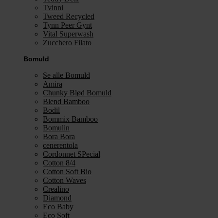
Tvinni
Tweed Recycled
Tynn Peer Gynt
Vital Superwash
Zucchero Filato
Bomuld
Se alle Bomuld
Amira
Chunky Blød Bomuld
Blend Bamboo
Bodil
Bommix Bamboo
Bomulin
Bora Bora
cenerentola
Cordonnet SPecial
Cotton 8/4
Cotton Soft Bio
Cotton Waves
Crealino
Diamond
Eco Baby
Eco Soft