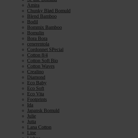
Amira
Chunky Blød Bomuld
Blend Bamboo
Bodil
Bommix Bamboo
Bomulin
Bora Bora
cenerentola
Cordonnet SPecial
Cotton 8/4
Cotton Soft Bio
Cotton Waves
Crealino
Diamond
Eco Baby
Eco Soft
Eco Vita
Footprints
Ida
Japansk Bomuld
Julie
Jutta
Lana Cotton
Line