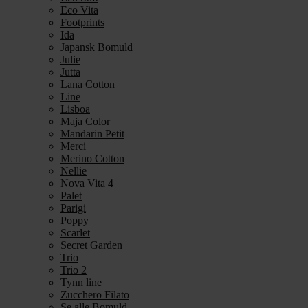
Eco Vita
Footprints
Ida
Japansk Bomuld
Julie
Jutta
Lana Cotton
Line
Lisboa
Maja Color
Mandarin Petit
Merci
Merino Cotton
Nellie
Nova Vita 4
Palet
Parigi
Poppy
Scarlet
Secret Garden
Trio
Trio 2
Tynn line
Zucchero Filato
Se alle Bomuld