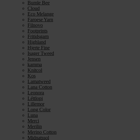
Bumle Bee
Cloud
Eco Melange
Faroese Yarn
Filnovo
Footprints
Fritidsgarn
Highland
Hjerte Fine
Isager Tweed
Jensen
kamma
Knitcol
Kos
Lamatweed
Lana Cotton
Leonora
Léttlopi
Lillemor
Long Color
Luna
Merci
Merilin
Merino Cotton
Midnatssol