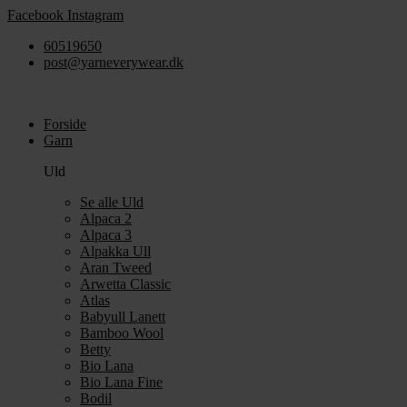
Videre
Facebook
Instagram
til
60519650
indhold
post@yarneverywear.dk
Forside
Garn
Uld
Se alle Uld
Alpaca 2
Alpaca 3
Alpakka Ull
Aran Tweed
Arwetta Classic
Atlas
Babyull Lanett
Bamboo Wool
Betty
Bio Lana
Bio Lana Fine
Bodil