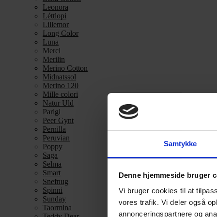
Leonora
Léttlopi
Lillemor
Long Color
Luna
Merci
Merilin
Merino Cotton
Midnatssol
Merino 120
Mille colori
Natur Uld
Parigi
Peer Gynt
Pernilla
Peruvian
Samtykke
Poppy
Saga
Selma
Smart
Denne hjemmeside bruger c
Snefnug
Spinni
Vi bruger cookies til at tilpas
Sunday
vores trafik. Vi deler også 
Taormina
annonceringspartnere og anal
Teddy Dear