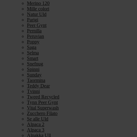
Merino 120
Mille colori
Natur Uld
Parigi
Peer Gynt
Pernilla
Peruvian
Poppy
Saga
Selma
Smart
Snefnug
Spinni
Sunday
Taormina
Teddy Dear
Tvinni
Tweed Recycled
Tynn Peer Gynt
Vital Superwash
Zucchero Filato
Se alle Uld
Alpaca 2
Alpaca 3
Alpakka Ull