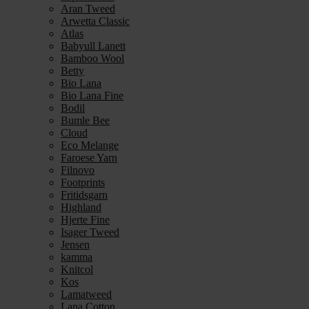
Aran Tweed
Arwetta Classic
Atlas
Babyull Lanett
Bamboo Wool
Betty
Bio Lana
Bio Lana Fine
Bodil
Bumle Bee
Cloud
Eco Melange
Faroese Yarn
Filnovo
Footprints
Fritidsgarn
Highland
Hjerte Fine
Isager Tweed
Jensen
kamma
Knitcol
Kos
Lamatweed
Lana Cotton