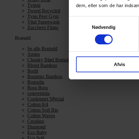
Tvinni
dem, eller som de har indsaml
Tweed Recycled
Tynn Peer Gynt
Samtykkevalg
Vital Superwash
Nødvendig
Zucchero Filato
Bomuld
Se alle Bomuld
Amira
Chunky Blød Bomuld
Afvis
Blend Bamboo
Bodil
Bommix Bamboo
Bomulin
Bora Bora
cenerentola
Cordonnet SPecial
Cotton 8/4
Cotton Soft Bio
Cotton Waves
Crealino
Diamond
Eco Baby
Eco Soft