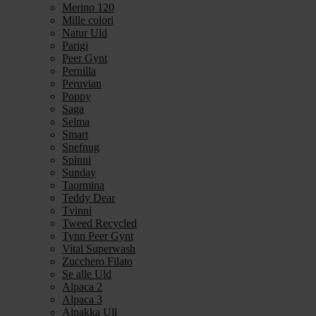
Merino 120
Mille colori
Natur Uld
Parigi
Peer Gynt
Pernilla
Peruvian
Poppy
Saga
Selma
Smart
Snefnug
Spinni
Sunday
Taormina
Teddy Dear
Tvinni
Tweed Recycled
Tynn Peer Gynt
Vital Superwash
Zucchero Filato
Se alle Uld
Alpaca 2
Alpaca 3
Alpakka Ull