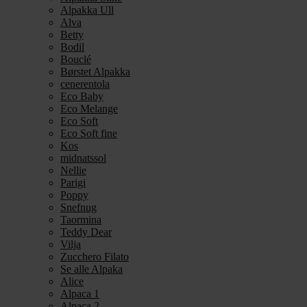
Alpakka Ull
Alva
Betty
Bodil
Bouclé
Børstet Alpakka
cenerentola
Eco Baby
Eco Melange
Eco Soft
Eco Soft fine
Kos
midnatssol
Nellie
Parigi
Poppy
Snefnug
Taormina
Teddy Dear
Vilja
Zucchero Filato
Se alle Alpaka
Alice
Alpaca 1
Alpaca 2