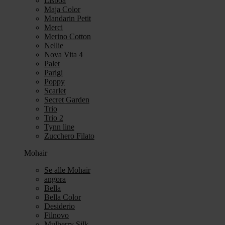
Lisboa
Maja Color
Mandarin Petit
Merci
Merino Cotton
Nellie
Nova Vita 4
Palet
Parigi
Poppy
Scarlet
Secret Garden
Trio
Trio 2
Tynn line
Zucchero Filato
Mohair
Se alle Mohair
angora
Bella
Bella Color
Desiderio
Filnovo
Mulberry Silk