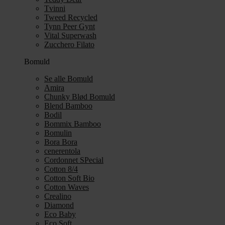
Tvinni
Tweed Recycled
Tynn Peer Gynt
Vital Superwash
Zucchero Filato
Bomuld
Se alle Bomuld
Amira
Chunky Blød Bomuld
Blend Bamboo
Bodil
Bommix Bamboo
Bomulin
Bora Bora
cenerentola
Cordonnet SPecial
Cotton 8/4
Cotton Soft Bio
Cotton Waves
Crealino
Diamond
Eco Baby
Eco Soft