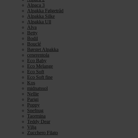
Alpaca 3
Alpakka Følgetråd
Alpakka Silke
Alpakka Ull
Alva
Betty
Bodil
Bouclé
Børstet Alpakka
cenerentola
Eco Baby
Eco Melange
Eco Soft
Eco Soft fine
Kos
midnatssol
Nellie
Parigi
Poppy
Snefnug
Taormina
Teddy Dear
Vilja
Zucchero Filato