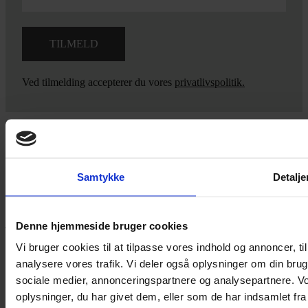
Ved tilmelding accepterer du vores
privatlivspolitik.
Yarn Every Wear
Samtykke
Detalje
Hvis du bøvler med noget eller ønsker ny inspiration, så skriv til
mig
,
eller kom forbi butikken på Vestergade 12 i Tønder. Så hjælper
jeg dig på vej.
Denne hjemmeside bruger cookies
Vestergade 12 6270, Tønder
Vi bruger cookies til at tilpasse vores indhold og annoncer, til 
60 51 96 50
analysere vores trafik. Vi deler også oplysninger om din br
post@yarneverywear.dk
sociale medier, annonceringspartnere og analysepartnere. V
CVR 43041649
oplysninger, du har givet dem, eller som de har indsamlet fra 
Facebook-f
Instagram