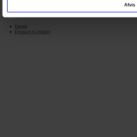
Afvis
Dansk
Deutsch
(
German
)