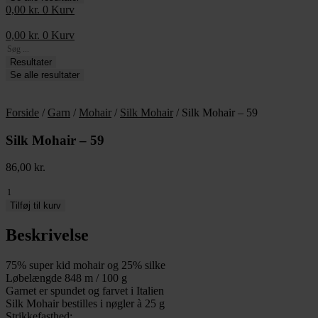
0,00
kr.
0
Kurv
0,00
kr.
0
Kurv
Search
...
Resultater
Se alle resultater
Forside
/
Garn
/
Mohair
/
Silk Mohair
/ Silk Mohair – 59
Silk Mohair – 59
86,00
kr.
Silk
Mohair
Tilføj til kurv
-
59
Beskrivelse
antal
75% super kid mohair og 25% silke
Løbelængde 848 m / 100 g
Garnet er spundet og farvet i Italien
Silk Mohair bestilles i nøgler à 25 g
Strikkefasthed: