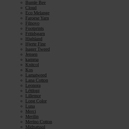
Bumle Bee
Cloud
Eco Melange
Faroese Yarn
Filnovo
Footprints
Fritidsgarn
Highland
Hjerte Fine
Isager Tweed
Jensen
kamma
Knitcol
Kos
Lamatweed
Lana Cotton
Leonora
Léttlopi
Lillemor
Long Color
Luna
Merci
Merilin
Merino Cotton
Midnatssol