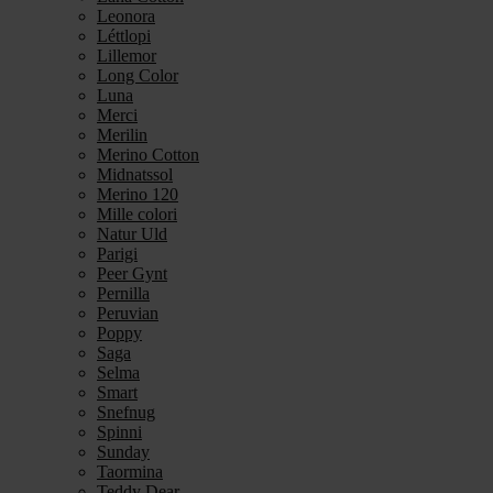
Leonora
Léttlopi
Lillemor
Long Color
Luna
Merci
Merilin
Merino Cotton
Midnatssol
Merino 120
Mille colori
Natur Uld
Parigi
Peer Gynt
Pernilla
Peruvian
Poppy
Saga
Selma
Smart
Snefnug
Spinni
Sunday
Taormina
Teddy Dear