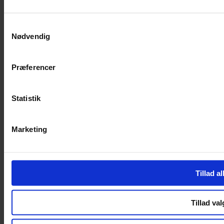
SERVICES
Samtykkevalg
Nødvendig
Handelsbetingelser
Privatlivspolitik
Cookiepolitik
Præferencer
Handelsbetingelser
Privatlivspolitik
Cookiepolitik
Statistik
OM OS
Marketing
Om Yarn Every Wear
Om Yarn Every Wear
ÅBNINGSTIDER
Tillad al
Mandag – Fredag 10:00 – 17:30
Lørdag 10:00 – 14:00
Tillad val
Copyright © 2022.
Design & hosting by Webhuset Ballum ApS