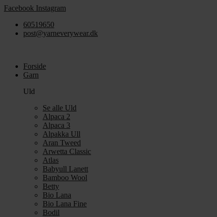
Videre
Facebook
Instagram
til
60519650
indhold
post@yarneverywear.dk
Forside
Garn
Uld
Se alle Uld
Alpaca 2
Alpaca 3
Alpakka Ull
Aran Tweed
Arwetta Classic
Atlas
Babyull Lanett
Bamboo Wool
Betty
Bio Lana
Bio Lana Fine
Bodil