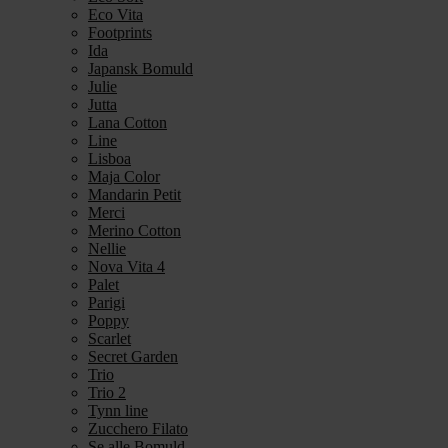
Eco Vita
Footprints
Ida
Japansk Bomuld
Julie
Jutta
Lana Cotton
Line
Lisboa
Maja Color
Mandarin Petit
Merci
Merino Cotton
Nellie
Nova Vita 4
Palet
Parigi
Poppy
Scarlet
Secret Garden
Trio
Trio 2
Tynn line
Zucchero Filato
Se alle Bomuld