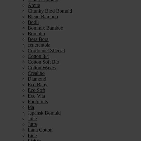
Amira
Chunky Blød Bomuld
Blend Bamboo
Bodil
Bommix Bamboo
Bomulin
Bora Bora
cenerentola
Cordonnet SPecial
Cotton 8/4
Cotton Soft Bio
Cotton Waves
Crealino
Diamond
Eco Baby
Eco Soft
Eco Vita
Footprints
Ida
Japansk Bomuld
Julie
Jutta
Lana Cotton
Line