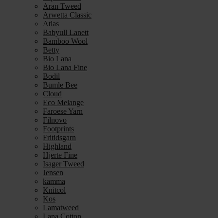
Aran Tweed
Arwetta Classic
Atlas
Babyull Lanett
Bamboo Wool
Betty
Bio Lana
Bio Lana Fine
Bodil
Bumle Bee
Cloud
Eco Melange
Faroese Yarn
Filnovo
Footprints
Fritidsgarn
Highland
Hjerte Fine
Isager Tweed
Jensen
kamma
Knitcol
Kos
Lamatweed
Lana Cotton