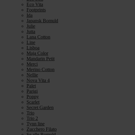
Eco Vita
Footprints
Ida
Japansk Bomuld
Julie
Jutta
Lana Cotton
Line
Lisboa
Maja Color
Mandarin Petit
Merci
Merino Cotton
Nellie
Nova Vita 4
Palet
Parigi
Poppy
Scarlet
Secret Garden
Trio
Trio 2
Tynn line
Zucchero Filato
Se alle Bomuld