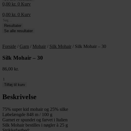
0,00
kr.
0
Kurv
0,00
kr.
0
Kurv
Search
...
Resultater
Se alle resultater
Forside
/
Garn
/
Mohair
/
Silk Mohair
/ Silk Mohair – 30
Silk Mohair – 30
86,00
kr.
Silk
Mohair
Tilføj til kurv
-
30
Beskrivelse
antal
75% super kid mohair og 25% silke
Løbelængde 848 m / 100 g
Garnet er spundet og farvet i Italien
Silk Mohair bestilles i nøgler à 25 g
Strikkefasthed: