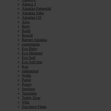
Alpaca 3
Alpakka Følgetråd
Alpakka Silke
Alpakka Ull
Alva
Betty
Bodil
Bouclé
Børstet Alpakka
cenerentola
Eco Baby
Eco Melange
Eco Soft
Eco Soft fine
Kos
midnatssol
Nellie
Parigi
Poppy
Snefnug
Taormina
Teddy Dear
Vilja
Zucchero Filato