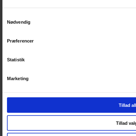
SERVICES
Samtykkevalg
Nødvendig
Handelsbetingelser
Privatlivspolitik
Cookiepolitik
Præferencer
Handelsbetingelser
Privatlivspolitik
Cookiepolitik
Statistik
OM OS
Marketing
Om Yarn Every Wear
Om Yarn Every Wear
ÅBNINGSTIDER
Tillad al
Mandag – Fredag 10:00 – 17:30
Lørdag 10:00 – 14:00
Tillad val
Copyright © 2022.
Design & hosting by Webhuset Ballum ApS