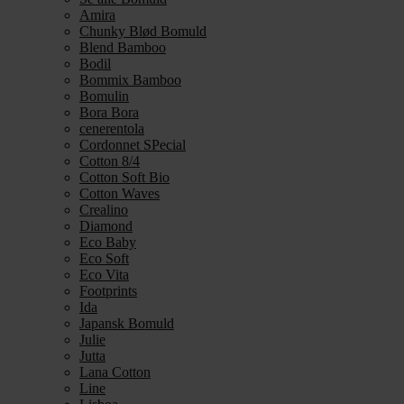
Amira
Chunky Blød Bomuld
Blend Bamboo
Bodil
Bommix Bamboo
Bomulin
Bora Bora
cenerentola
Cordonnet SPecial
Cotton 8/4
Cotton Soft Bio
Cotton Waves
Crealino
Diamond
Eco Baby
Eco Soft
Eco Vita
Footprints
Ida
Japansk Bomuld
Julie
Jutta
Lana Cotton
Line