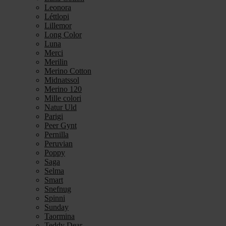
Leonora
Léttlopi
Lillemor
Long Color
Luna
Merci
Merilin
Merino Cotton
Midnatssol
Merino 120
Mille colori
Natur Uld
Parigi
Peer Gynt
Pernilla
Peruvian
Poppy
Saga
Selma
Smart
Snefnug
Spinni
Sunday
Taormina
Teddy Dear