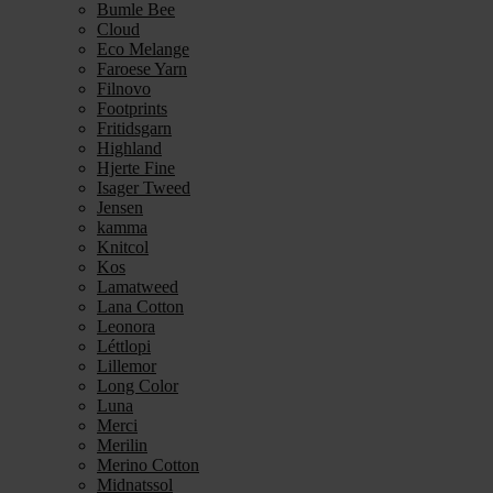
Bumle Bee
Cloud
Eco Melange
Faroese Yarn
Filnovo
Footprints
Fritidsgarn
Highland
Hjerte Fine
Isager Tweed
Jensen
kamma
Knitcol
Kos
Lamatweed
Lana Cotton
Leonora
Léttlopi
Lillemor
Long Color
Luna
Merci
Merilin
Merino Cotton
Midnatssol