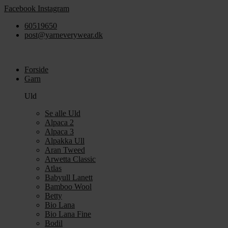
Videre
Facebook
Instagram
til
60519650
indhold
post@yarneverywear.dk
Forside
Garn
Uld
Se alle Uld
Alpaca 2
Alpaca 3
Alpakka Ull
Aran Tweed
Arwetta Classic
Atlas
Babyull Lanett
Bamboo Wool
Betty
Bio Lana
Bio Lana Fine
Bodil