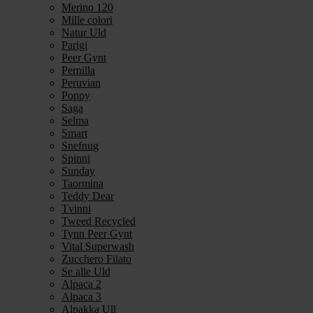
Merino 120
Mille colori
Natur Uld
Parigi
Peer Gynt
Pernilla
Peruvian
Poppy
Saga
Selma
Smart
Snefnug
Spinni
Sunday
Taormina
Teddy Dear
Tvinni
Tweed Recycled
Tynn Peer Gynt
Vital Superwash
Zucchero Filato
Se alle Uld
Alpaca 2
Alpaca 3
Alpakka Ull