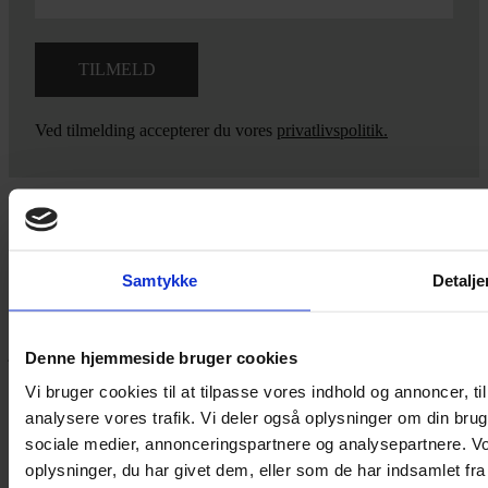
Ved tilmelding accepterer du vores
privatlivspolitik.
Yarn Every Wear
Samtykke
Detalje
Hvis du bøvler med noget eller ønsker ny inspiration, så skriv til
mig
,
eller kom forbi butikken på Vestergade 12 i Tønder. Så hjælper
jeg dig på vej.
Denne hjemmeside bruger cookies
Vestergade 12 6270, Tønder
Vi bruger cookies til at tilpasse vores indhold og annoncer, til 
60 51 96 50
analysere vores trafik. Vi deler også oplysninger om din br
post@yarneverywear.dk
sociale medier, annonceringspartnere og analysepartnere. V
CVR 43041649
oplysninger, du har givet dem, eller som de har indsamlet fra 
Facebook-f
Instagram