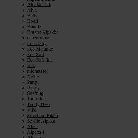
Alpakka Ull
Alva
Betty
Bodil
Bouclé
Børstet Alpakka
cenerentola
Eco Baby
Eco Melange
Eco Soft
Eco Soft fine
Kos
midnatssol
Nellie
Parigi
Poppy
Snefnug
Taormina
Teddy Dear
Vilja
Zucchero Filato
Se alle Alpaka
Alice
Alpaca 1
Alpaca 2