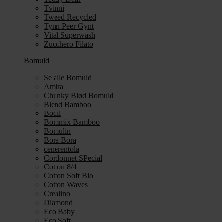
Tvinni
Tweed Recycled
Tynn Peer Gynt
Vital Superwash
Zucchero Filato
Bomuld
Se alle Bomuld
Amira
Chunky Blød Bomuld
Blend Bamboo
Bodil
Bommix Bamboo
Bomulin
Bora Bora
cenerentola
Cordonnet SPecial
Cotton 8/4
Cotton Soft Bio
Cotton Waves
Crealino
Diamond
Eco Baby
Eco Soft