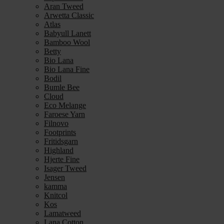
Aran Tweed
Arwetta Classic
Atlas
Babyull Lanett
Bamboo Wool
Betty
Bio Lana
Bio Lana Fine
Bodil
Bumle Bee
Cloud
Eco Melange
Faroese Yarn
Filnovo
Footprints
Fritidsgarn
Highland
Hjerte Fine
Isager Tweed
Jensen
kamma
Knitcol
Kos
Lamatweed
Lana Cotton