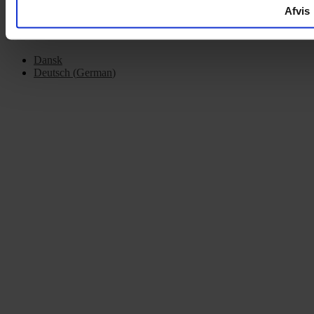
Afvis
Dansk
Deutsch
(
German
)