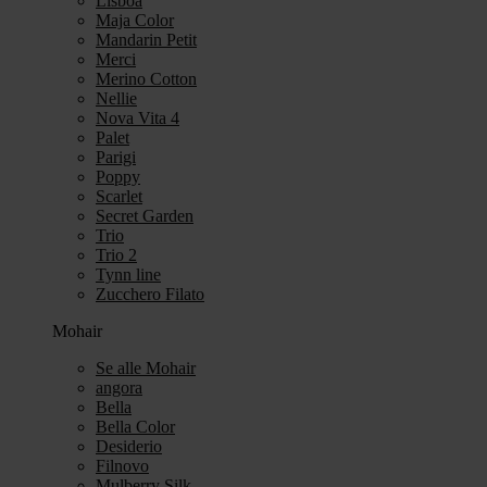
Lisboa
Maja Color
Mandarin Petit
Merci
Merino Cotton
Nellie
Nova Vita 4
Palet
Parigi
Poppy
Scarlet
Secret Garden
Trio
Trio 2
Tynn line
Zucchero Filato
Mohair
Se alle Mohair
angora
Bella
Bella Color
Desiderio
Filnovo
Mulberry Silk