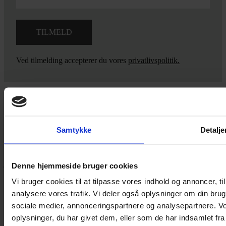
Ved tilmelding accepterer du vores
privatlivspolitik.
Yarn Every Wear
Samtykke
Detalje
Hvis du bøvler med noget eller ønsker ny inspiration, så skriv til
mig
,
eller kom forbi butikken på Vestergade 12 i Tønder. Så hjælper
jeg dig på vej.
Denne hjemmeside bruger cookies
Vestergade 12 6270, Tønder
Vi bruger cookies til at tilpasse vores indhold og annoncer, til 
60 51 96 50
analysere vores trafik. Vi deler også oplysninger om din br
post@yarneverywear.dk
sociale medier, annonceringspartnere og analysepartnere. V
CVR 43041649
oplysninger, du har givet dem, eller som de har indsamlet fra 
Facebook-f
Instagram