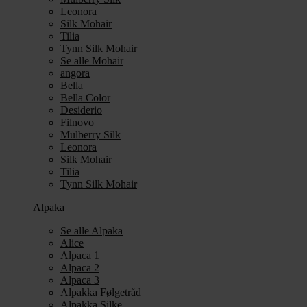
Leonora
Silk Mohair
Tilia
Tynn Silk Mohair
Se alle Mohair
angora
Bella
Bella Color
Desiderio
Filnovo
Mulberry Silk
Leonora
Silk Mohair
Tilia
Tynn Silk Mohair
Alpaka
Se alle Alpaka
Alice
Alpaca 1
Alpaca 2
Alpaca 3
Alpakka Følgetråd
Alpakka Silke