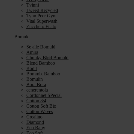
Tvinni
Tweed Recycled
Tynn Peer Gynt
Vital Superwash
Zucchero Filato
Bomuld
Se alle Bomuld
Amira
Chunky Blød Bomuld
Blend Bamboo
Bodil
Bommix Bamboo
Bomulin
Bora Bora
cenerentola
Cordonnet SPecial
Cotton 8/4
Cotton Soft Bio
Cotton Waves
Crealino
Diamond
Eco Baby
Eco Soft