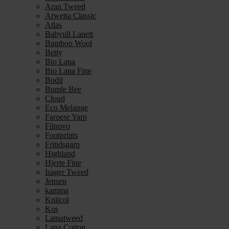
Aran Tweed
Arwetta Classic
Atlas
Babyull Lanett
Bamboo Wool
Betty
Bio Lana
Bio Lana Fine
Bodil
Bumle Bee
Cloud
Eco Melange
Faroese Yarn
Filnovo
Footprints
Fritidsgarn
Highland
Hjerte Fine
Isager Tweed
Jensen
kamma
Knitcol
Kos
Lamatweed
Lana Cotton