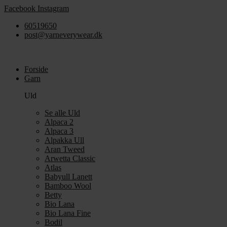
Videre
Facebook
Instagram
til
60519650
indhold
post@yarneverywear.dk
Forside
Garn
Uld
Se alle Uld
Alpaca 2
Alpaca 3
Alpakka Ull
Aran Tweed
Arwetta Classic
Atlas
Babyull Lanett
Bamboo Wool
Betty
Bio Lana
Bio Lana Fine
Bodil