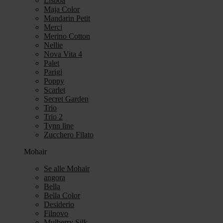
Lisboa
Maja Color
Mandarin Petit
Merci
Merino Cotton
Nellie
Nova Vita 4
Palet
Parigi
Poppy
Scarlet
Secret Garden
Trio
Trio 2
Tynn line
Zucchero Filato
Mohair
Se alle Mohair
angora
Bella
Bella Color
Desiderio
Filnovo
Mulberry Silk