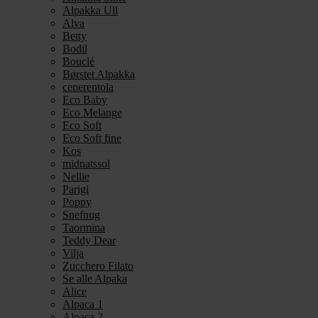
Alpakka Ull
Alva
Betty
Bodil
Bouclé
Børstet Alpakka
cenerentola
Eco Baby
Eco Melange
Eco Soft
Eco Soft fine
Kos
midnatssol
Nellie
Parigi
Poppy
Snefnug
Taormina
Teddy Dear
Vilja
Zucchero Filato
Se alle Alpaka
Alice
Alpaca 1
Alpaca 2