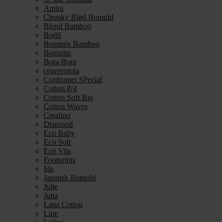
Amira
Chunky Blød Bomuld
Blend Bamboo
Bodil
Bommix Bamboo
Bomulin
Bora Bora
cenerentola
Cordonnet SPecial
Cotton 8/4
Cotton Soft Bio
Cotton Waves
Crealino
Diamond
Eco Baby
Eco Soft
Eco Vita
Footprints
Ida
Japansk Bomuld
Julie
Jutta
Lana Cotton
Line