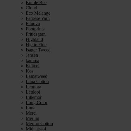
Bumle Bee
Cloud
Eco Melange
Faroese Yarn
Filnovo
Footprints
Fritidsgarn
Highland
Hjerte Fine
Isager Tweed
Jensen
kamma
Knitcol
Kos
Lamatweed
Lana Cotton
Leonora
Léttlopi
Lillemor
Long Color
Luna
Merci
Merilin
Merino Cotton
Midnatssol