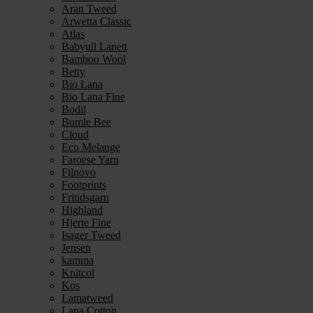
Aran Tweed
Arwetta Classic
Atlas
Babyull Lanett
Bamboo Wool
Betty
Bio Lana
Bio Lana Fine
Bodil
Bumle Bee
Cloud
Eco Melange
Faroese Yarn
Filnovo
Footprints
Fritidsgarn
Highland
Hjerte Fine
Isager Tweed
Jensen
kamma
Knitcol
Kos
Lamatweed
Lana Cotton