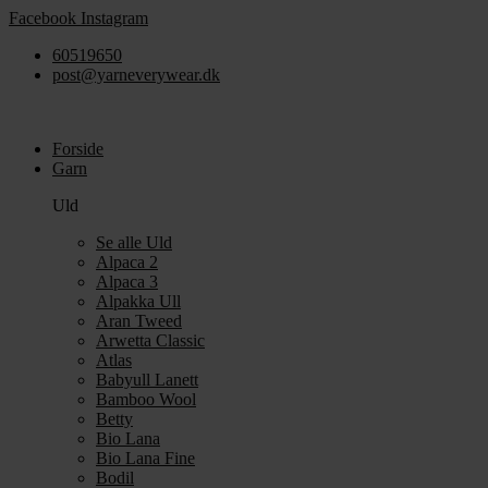
Videre
Facebook
Instagram
til
60519650
indhold
post@yarneverywear.dk
Forside
Garn
Uld
Se alle Uld
Alpaca 2
Alpaca 3
Alpakka Ull
Aran Tweed
Arwetta Classic
Atlas
Babyull Lanett
Bamboo Wool
Betty
Bio Lana
Bio Lana Fine
Bodil