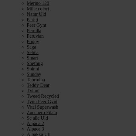
Merino 120
Mille colori
Natur Uld
Parigi
Peer Gynt
Pernilla
Peruvian
Poppy
Saga
Selma
Smart
Snefnug
Spinni
Sunday
Taormina
Teddy Dear
Tvinni
Tweed Recycled
Tynn Peer Gynt
Vital Superwash
Zucchero Filato
Se alle Uld
Alpaca 2
Alpaca 3
Alpakka Ull