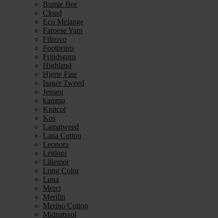
Bumle Bee
Cloud
Eco Melange
Faroese Yarn
Filnovo
Footprints
Fritidsgarn
Highland
Hjerte Fine
Isager Tweed
Jensen
kamma
Knitcol
Kos
Lamatweed
Lana Cotton
Leonora
Léttlopi
Lillemor
Long Color
Luna
Merci
Merilin
Merino Cotton
Midnatssol