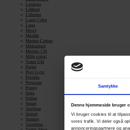
Leonora
Léttlopi
Lillemor
Long Color
Luna
Merci
Merilin
Merino Cotton
Midnatssol
Merino 120
Mille colori
Natur Uld
Parigi
Peer Gynt
Pernilla
Peruvian
Samtykke
Poppy
Saga
Selma
Smart
Denne hjemmeside bruger c
Snefnug
Spinni
Vi bruger cookies til at tilpas
Sunday
vores trafik. Vi deler også 
Taormina
annonceringspartnere og anal
Teddy Dear