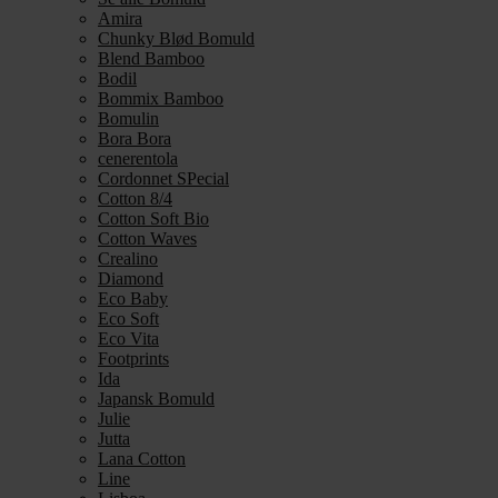
Amira
Chunky Blød Bomuld
Blend Bamboo
Bodil
Bommix Bamboo
Bomulin
Bora Bora
cenerentola
Cordonnet SPecial
Cotton 8/4
Cotton Soft Bio
Cotton Waves
Crealino
Diamond
Eco Baby
Eco Soft
Eco Vita
Footprints
Ida
Japansk Bomuld
Julie
Jutta
Lana Cotton
Line