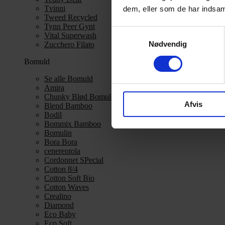
Tvinni
dem, eller som de har indsaml
Tweed Recycled
Tynn Peer Gynt
Samtykkevalg
Vital Superwash
Nødvendig
Zucchero Filato
Bomuld
Se alle Bomuld
Amira
Chunky Blød Bomuld
Afvis
Blend Bamboo
Bodil
Bommix Bamboo
Bomulin
Bora Bora
cenerentola
Cordonnet SPecial
Cotton 8/4
Cotton Soft Bio
Cotton Waves
Crealino
Diamond
Eco Baby
Eco Soft