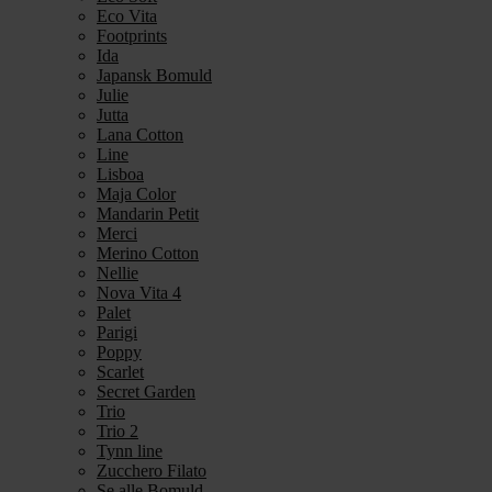
Eco Vita
Footprints
Ida
Japansk Bomuld
Julie
Jutta
Lana Cotton
Line
Lisboa
Maja Color
Mandarin Petit
Merci
Merino Cotton
Nellie
Nova Vita 4
Palet
Parigi
Poppy
Scarlet
Secret Garden
Trio
Trio 2
Tynn line
Zucchero Filato
Se alle Bomuld