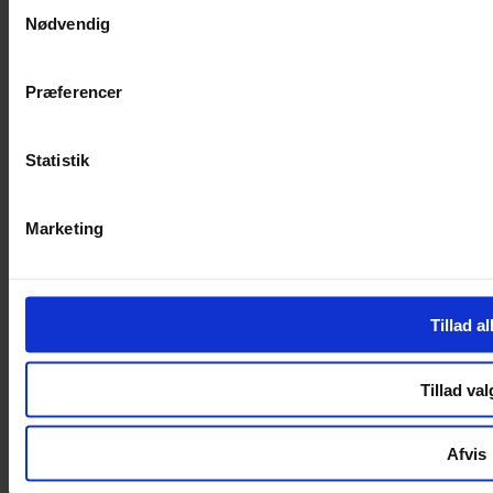
Samtykkevalg
Nødvendig
Handelsbetingelser
Privatlivspolitik
Cookiepolitik
Præferencer
Handelsbetingelser
Privatlivspolitik
Cookiepolitik
Statistik
OM OS
Marketing
Om Yarn Every Wear
Om Yarn Every Wear
ÅBNINGSTIDER
Tillad al
Mandag – Fredag 10:00 – 17:30
Lørdag 10:00 – 14:00
Tillad val
Copyright © 2022.
Design & hosting by Webhuset Ballum ApS
Afvis