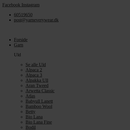
Videre
Facebook
Instagram
til
60519650
indhold
post@yarneverywear.dk
Forside
Garn
Uld
Se alle Uld
Alpaca 2
Alpaca 3
Alpakka Ull
Aran Tweed
Arwetta Classic
Atlas
Babyull Lanett
Bamboo Wool
Betty
Bio Lana
Bio Lana Fine
Bodil