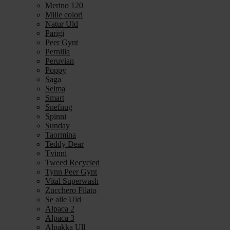
Merino 120
Mille colori
Natur Uld
Parigi
Peer Gynt
Pernilla
Peruvian
Poppy
Saga
Selma
Smart
Snefnug
Spinni
Sunday
Taormina
Teddy Dear
Tvinni
Tweed Recycled
Tynn Peer Gynt
Vital Superwash
Zucchero Filato
Se alle Uld
Alpaca 2
Alpaca 3
Alpakka Ull