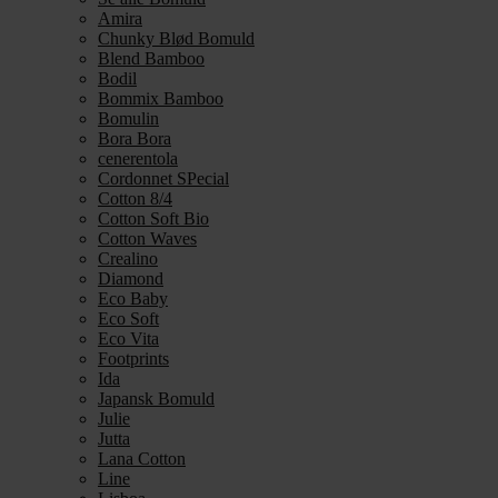
Amira
Chunky Blød Bomuld
Blend Bamboo
Bodil
Bommix Bamboo
Bomulin
Bora Bora
cenerentola
Cordonnet SPecial
Cotton 8/4
Cotton Soft Bio
Cotton Waves
Crealino
Diamond
Eco Baby
Eco Soft
Eco Vita
Footprints
Ida
Japansk Bomuld
Julie
Jutta
Lana Cotton
Line