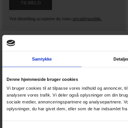
Ved tilmelding accepterer du vores
privatlivspolitik.
Yarn Every Wear
Samtykke
Detalje
Hvis du bøvler med noget eller ønsker ny inspiration, så skriv til
mig
,
eller kom forbi butikken på Vestergade 12 i Tønder. Så hjælper
jeg dig på vej.
Denne hjemmeside bruger cookies
Vestergade 12 6270, Tønder
Vi bruger cookies til at tilpasse vores indhold og annoncer, til 
60 51 96 50
analysere vores trafik. Vi deler også oplysninger om din br
post@yarneverywear.dk
sociale medier, annonceringspartnere og analysepartnere. V
CVR 43041649
oplysninger, du har givet dem, eller som de har indsamlet fra 
Facebook-f
Instagram
SERVICES