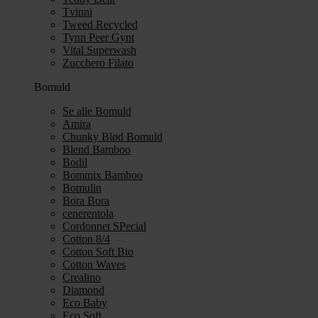
Tvinni
Tweed Recycled
Tynn Peer Gynt
Vital Superwash
Zucchero Filato
Bomuld
Se alle Bomuld
Amira
Chunky Blød Bomuld
Blend Bamboo
Bodil
Bommix Bamboo
Bomulin
Bora Bora
cenerentola
Cordonnet SPecial
Cotton 8/4
Cotton Soft Bio
Cotton Waves
Crealino
Diamond
Eco Baby
Eco Soft