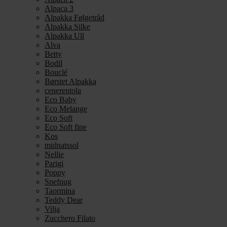
Alpaca 3
Alpakka Følgetråd
Alpakka Silke
Alpakka Ull
Alva
Betty
Bodil
Bouclé
Børstet Alpakka
cenerentola
Eco Baby
Eco Melange
Eco Soft
Eco Soft fine
Kos
midnatssol
Nellie
Parigi
Poppy
Snefnug
Taormina
Teddy Dear
Vilja
Zucchero Filato