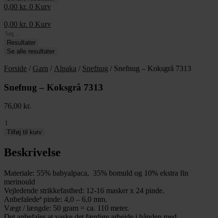
0,00
kr.
0
Kurv
0,00
kr.
0
Kurv
Search
...
Resultater
Se alle resultater
Forside
/
Garn
/
Alpaka
/
Snefnug
/ Snefnug – Koksgrå 7313
Snefnug – Koksgrå 7313
76,00
kr.
Snefnug
-
Tilføj til kurv
Koksgrå
7313
Beskrivelse
antal
Materiale: 55% babyalpaca, 35% bomuld og 10% ekstra fin
merinould
Vejledende strikkefasthed: 12-16 masker x 24 pinde.
Anbefaledeª pinde: 4,0 – 6,0 mm.
Vægt / længde: 50 gram = ca. 110 meter.
Det anbefales at vaske det færdige arbejde i hånden med