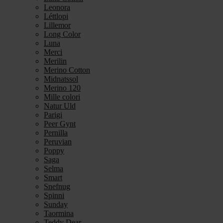
Leonora
Léttlopi
Lillemor
Long Color
Luna
Merci
Merilin
Merino Cotton
Midnatssol
Merino 120
Mille colori
Natur Uld
Parigi
Peer Gynt
Pernilla
Peruvian
Poppy
Saga
Selma
Smart
Snefnug
Spinni
Sunday
Taormina
Teddy Dear