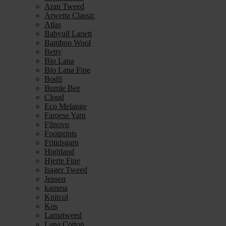
Aran Tweed
Arwetta Classic
Atlas
Babyull Lanett
Bamboo Wool
Betty
Bio Lana
Bio Lana Fine
Bodil
Bumle Bee
Cloud
Eco Melange
Faroese Yarn
Filnovo
Footprints
Fritidsgarn
Highland
Hjerte Fine
Isager Tweed
Jensen
kamma
Knitcol
Kos
Lamatweed
Lana Cotton