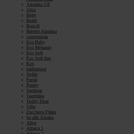
Alpakka Ull
Alva
Betty
Bodil
Bouclé
Børstet Alpakka
cenerentola
Eco Baby
Eco Melange
Eco Soft
Eco Soft fine
Kos
midnatssol
Nellie
Parigi
Poppy
Snefnug
Taormina
Teddy Dear
Vilja
Zucchero Filato
Se alle Alpaka
Alice
Alpaca 1
Alpaca 2