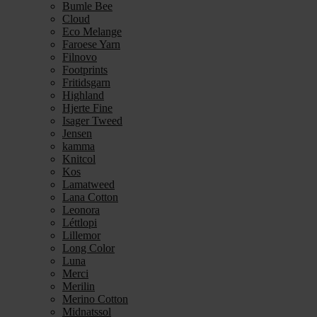
Bumle Bee
Cloud
Eco Melange
Faroese Yarn
Filnovo
Footprints
Fritidsgarn
Highland
Hjerte Fine
Isager Tweed
Jensen
kamma
Knitcol
Kos
Lamatweed
Lana Cotton
Leonora
Léttlopi
Lillemor
Long Color
Luna
Merci
Merilin
Merino Cotton
Midnatssol