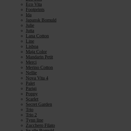
Eco Vita
Footprints
Ida
Japansk Bomuld
Julie
Jutta
Lana Cotton
Line
Lisboa
Maja Color
Mandarin Petit
Merci
Merino Cotton
Nellie
Nova Vita 4
Palet
Parigi
Poppy
Scarlet
Secret Garden
Trio
Trio 2
Tynn line
Zucchero Filato
Se alle Bomuld