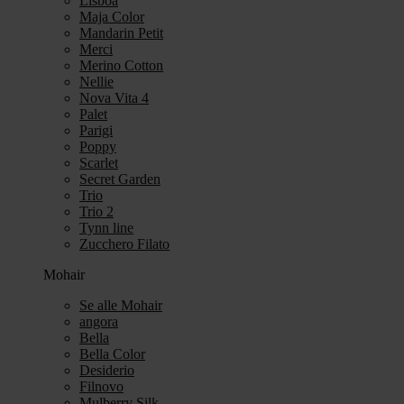
Lisboa
Maja Color
Mandarin Petit
Merci
Merino Cotton
Nellie
Nova Vita 4
Palet
Parigi
Poppy
Scarlet
Secret Garden
Trio
Trio 2
Tynn line
Zucchero Filato
Mohair
Se alle Mohair
angora
Bella
Bella Color
Desiderio
Filnovo
Mulberry Silk