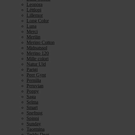
Leonora
Léttlopi
Lillemor
Long Color
Luna
Merci
Merilin
Merino Cotton
Midnatssol
Merino 120
Mille colori
Natur Uld
Parigi
Peer Gynt
Pernilla
Peruvian
Poppy
Saga
Selma
Smart
Snefnug
Spinni
Sunday
Taormina
Teddy Dear