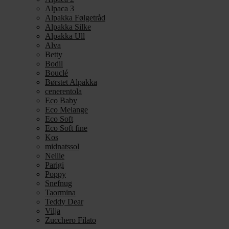
Alpaca 3
Alpakka Følgetråd
Alpakka Silke
Alpakka Ull
Alva
Betty
Bodil
Bouclé
Børstet Alpakka
cenerentola
Eco Baby
Eco Melange
Eco Soft
Eco Soft fine
Kos
midnatssol
Nellie
Parigi
Poppy
Snefnug
Taormina
Teddy Dear
Vilja
Zucchero Filato