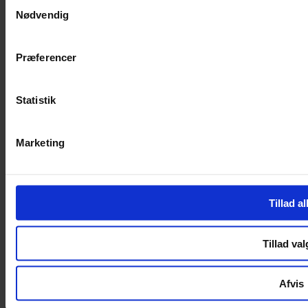
Samtykkevalg
Nødvendig
Handelsbetingelser
Privatlivspolitik
Cookiepolitik
Præferencer
Handelsbetingelser
Privatlivspolitik
Cookiepolitik
Statistik
OM OS
Marketing
Om Yarn Every Wear
Om Yarn Every Wear
ÅBNINGSTIDER
Tillad al
Mandag – Fredag 10:00 – 17:30
Lørdag 10:00 – 14:00
Tillad val
Copyright © 2022.
Design & hosting by Webhuset Ballum ApS
Afvis