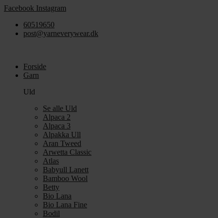
Videre
Facebook
Instagram
til
60519650
indhold
post@yarneverywear.dk
Forside
Garn
Uld
Se alle Uld
Alpaca 2
Alpaca 3
Alpakka Ull
Aran Tweed
Arwetta Classic
Atlas
Babyull Lanett
Bamboo Wool
Betty
Bio Lana
Bio Lana Fine
Bodil