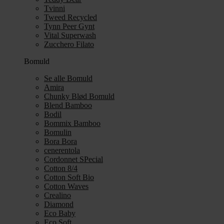
Tvinni
Tweed Recycled
Tynn Peer Gynt
Vital Superwash
Zucchero Filato
Bomuld
Se alle Bomuld
Amira
Chunky Blød Bomuld
Blend Bamboo
Bodil
Bommix Bamboo
Bomulin
Bora Bora
cenerentola
Cordonnet SPecial
Cotton 8/4
Cotton Soft Bio
Cotton Waves
Crealino
Diamond
Eco Baby
Eco Soft