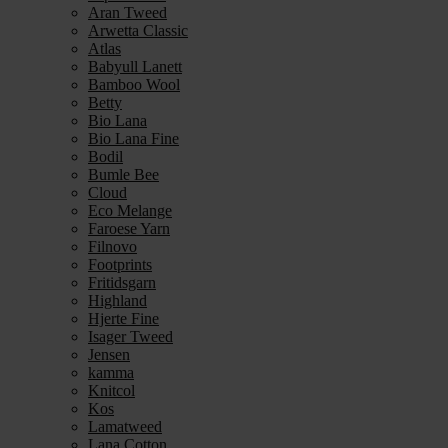
Aran Tweed
Arwetta Classic
Atlas
Babyull Lanett
Bamboo Wool
Betty
Bio Lana
Bio Lana Fine
Bodil
Bumle Bee
Cloud
Eco Melange
Faroese Yarn
Filnovo
Footprints
Fritidsgarn
Highland
Hjerte Fine
Isager Tweed
Jensen
kamma
Knitcol
Kos
Lamatweed
Lana Cotton