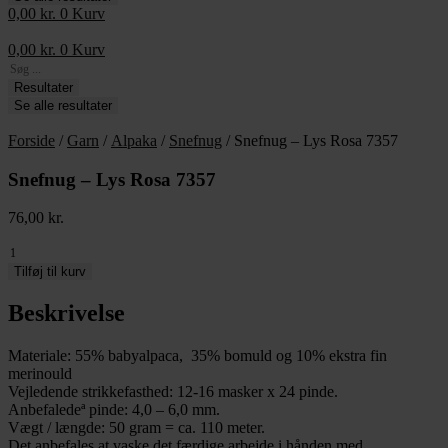
0,00
kr.
0
Kurv
0,00
kr.
0
Kurv
Search
...
Resultater
Se alle resultater
Forside
/
Garn
/
Alpaka
/
Snefnug
/ Snefnug – Lys Rosa 7357
Snefnug – Lys Rosa 7357
76,00
kr.
Snefnug
-
Tilføj til kurv
Lys
Rosa
Beskrivelse
7357
antal
Materiale: 55% babyalpaca, 35% bomuld og 10% ekstra fin
merinould
Vejledende strikkefasthed: 12-16 masker x 24 pinde.
Anbefaledeª pinde: 4,0 – 6,0 mm.
Vægt / længde: 50 gram = ca. 110 meter.
Det anbefales at vaske det færdige arbejde i hånden med