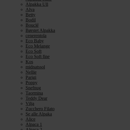
Alpakka Ull
Alva
Betty
Bodil
Bouclé
Børstet Alpakka
cenerentola
Eco Baby
Eco Melange
Eco Soft
Eco Soft fine
Kos
midnatssol
Nellie
Parigi
Poppy
Snefnug
Taormina
Teddy Dear
Vilja
Zucchero Filato
Se alle Alpaka
Alice
Alpaca 1
Alpaca 2