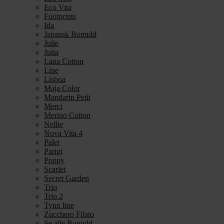
Eco Vita
Footprints
Ida
Japansk Bomuld
Julie
Jutta
Lana Cotton
Line
Lisboa
Maja Color
Mandarin Petit
Merci
Merino Cotton
Nellie
Nova Vita 4
Palet
Parigi
Poppy
Scarlet
Secret Garden
Trio
Trio 2
Tynn line
Zucchero Filato
Se alle Bomuld