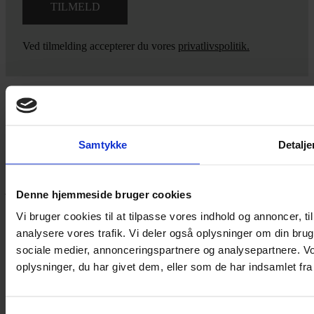
Ved tilmelding accepterer du vores
privatlivspolitik.
Yarn Every Wear
Samtykke
Detalje
Hvis du bøvler med noget eller ønsker ny inspiration, så skriv til
mig
,
eller kom forbi butikken på Vestergade 12 i Tønder. Så hjælper
jeg dig på vej.
Denne hjemmeside bruger cookies
Vestergade 12 6270, Tønder
Vi bruger cookies til at tilpasse vores indhold og annoncer, til 
60 51 96 50
analysere vores trafik. Vi deler også oplysninger om din br
post@yarneverywear.dk
sociale medier, annonceringspartnere og analysepartnere. V
CVR 43041649
oplysninger, du har givet dem, eller som de har indsamlet fra 
Facebook-f
Instagram
SERVICES