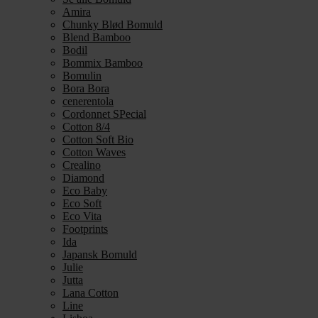
Amira
Chunky Blød Bomuld
Blend Bamboo
Bodil
Bommix Bamboo
Bomulin
Bora Bora
cenerentola
Cordonnet SPecial
Cotton 8/4
Cotton Soft Bio
Cotton Waves
Crealino
Diamond
Eco Baby
Eco Soft
Eco Vita
Footprints
Ida
Japansk Bomuld
Julie
Jutta
Lana Cotton
Line