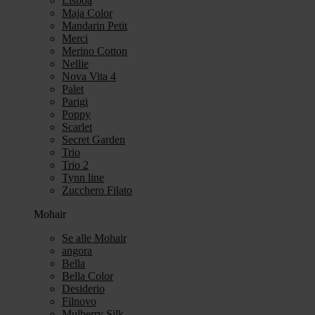
Lisboa
Maja Color
Mandarin Petit
Merci
Merino Cotton
Nellie
Nova Vita 4
Palet
Parigi
Poppy
Scarlet
Secret Garden
Trio
Trio 2
Tynn line
Zucchero Filato
Mohair
Se alle Mohair
angora
Bella
Bella Color
Desiderio
Filnovo
Mulberry Silk