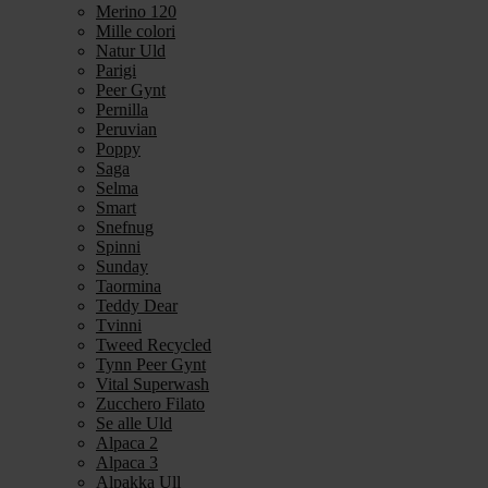
Merino 120
Mille colori
Natur Uld
Parigi
Peer Gynt
Pernilla
Peruvian
Poppy
Saga
Selma
Smart
Snefnug
Spinni
Sunday
Taormina
Teddy Dear
Tvinni
Tweed Recycled
Tynn Peer Gynt
Vital Superwash
Zucchero Filato
Se alle Uld
Alpaca 2
Alpaca 3
Alpakka Ull