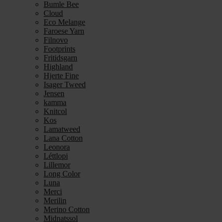
Bumle Bee
Cloud
Eco Melange
Faroese Yarn
Filnovo
Footprints
Fritidsgarn
Highland
Hjerte Fine
Isager Tweed
Jensen
kamma
Knitcol
Kos
Lamatweed
Lana Cotton
Leonora
Léttlopi
Lillemor
Long Color
Luna
Merci
Merilin
Merino Cotton
Midnatssol