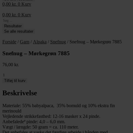
0,00
kr.
0
Kurv
0,00
kr.
0
Kurv
Search
...
Resultater
Se alle resultater
Forside
/
Garn
/
Alpaka
/
Snefnug
/ Snefnug – Mørkegrøn 7885
Snefnug – Mørkegrøn 7885
76,00
kr.
Snefnug
-
Tilføj til kurv
Mørkegrøn
7885
Beskrivelse
antal
Materiale: 55% babyalpaca, 35% bomuld og 10% ekstra fin
merinould
Vejledende strikkefasthed: 12-16 masker x 24 pinde.
Anbefaledeª pinde: 4,0 – 6,0 mm.
Vægt / længde: 50 gram = ca. 110 meter.
Det anbefales at vaske det færdige arbejde i hånden med