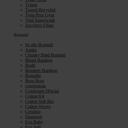
Tvinni
Tweed Recycled
Tynn Peer Gynt
Vital Superwash
Zucchero Filato
Bomuld
Se alle Bomuld
Amira
Chunky Blød Bomuld
Blend Bamboo
Bodil
Bommix Bamboo
Bomulin
Bora Bora
cenerentola
Cordonnet SPecial
Cotton 8/4
Cotton Soft Bio
Cotton Waves
Crealino
Diamond
Eco Baby
Eco Soft