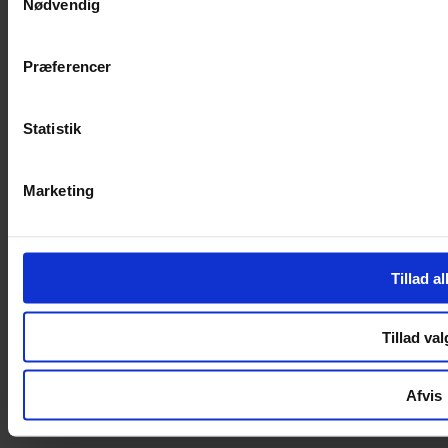
Nødvendig
Handelsbetingelser
Privatlivspolitik
Cookiepolitik
Præferencer
Handelsbetingelser
Privatlivspolitik
Statistik
Cookiepolitik
OM OS
Marketing
Om Yarn Every Wear
Om Yarn Every Wear
Tillad al
ÅBNINGSTIDER
Mandag – Fredag 10:00 – 17:30
Tillad val
Lørdag 10:00 – 14:00
Copyright © 2022.
Design & hosting by Webhuset Ballum ApS
Afvis