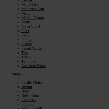
Lisboa
Maja Color
Mandarin Petit
Merci
Merino Cotton
Nellie
Nova Vita 4
Palet
Parigi
Poppy
Scarlet
Secret Garden
Trio
Trio 2
Tynn line
Zucchero Filato
Mohair
Se alle Mohair
angora
Bella
Bella Color
Desiderio
Filnovo
Mulberry Silk