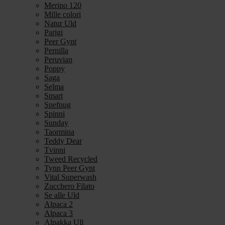
Merino 120
Mille colori
Natur Uld
Parigi
Peer Gynt
Pernilla
Peruvian
Poppy
Saga
Selma
Smart
Snefnug
Spinni
Sunday
Taormina
Teddy Dear
Tvinni
Tweed Recycled
Tynn Peer Gynt
Vital Superwash
Zucchero Filato
Se alle Uld
Alpaca 2
Alpaca 3
Alpakka Ull