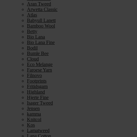
Aran Tweed
Arwetta Classic
Atlas
Babyull Lanett
Bamboo Wool
Betty
Bio Lana
Bio Lana Fine
Bodil
Bumle Bee
Cloud
Eco Melange
Faroese Yarn
Filnovo
Footprints
Fritidsgarn
Highland
Hjerte Fine
Isager Tweed
Jensen
kamma
Knitcol
Kos
Lamatweed
Lana Cotton