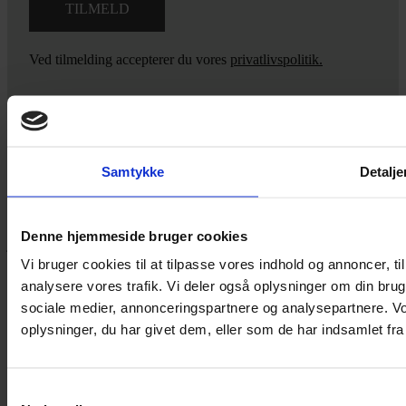
Ved tilmelding accepterer du vores
privatlivspolitik.
Yarn Every Wear
Samtykke
Detalje
Hvis du bøvler med noget eller ønsker ny inspiration, så skriv til
mig
,
eller kom forbi butikken på Vestergade 12 i Tønder. Så hjælper
Denne hjemmeside bruger cookies
jeg dig på vej.
Vi bruger cookies til at tilpasse vores indhold og annoncer, til 
Vestergade 12 6270, Tønder
analysere vores trafik. Vi deler også oplysninger om din br
60 51 96 50
sociale medier, annonceringspartnere og analysepartnere. V
post@yarneverywear.dk
CVR 43041649
oplysninger, du har givet dem, eller som de har indsamlet fra 
Facebook-f
Instagram
Samtykkevalg
SERVICES