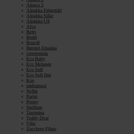
Alpaca 3
Alpakka Følgetråd
Alpakka Silke
Alpakka Ull
Alva
Betty
Bodil
Bouclé
Børstet Alpakka
cenerentola
Eco Baby
Eco Melange
Eco Soft
Eco Soft fine
Kos
midnatssol
Nellie
Parigi
Poppy
Snefnug
Taormina
Teddy Dear
Vilja
Zucchero Filato