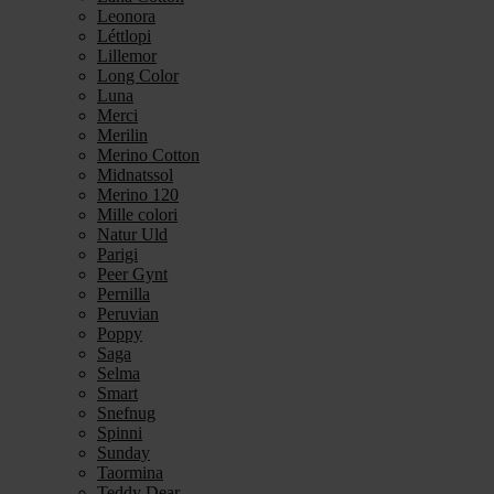
Leonora
Léttlopi
Lillemor
Long Color
Luna
Merci
Merilin
Merino Cotton
Midnatssol
Merino 120
Mille colori
Natur Uld
Parigi
Peer Gynt
Pernilla
Peruvian
Poppy
Saga
Selma
Smart
Snefnug
Spinni
Sunday
Taormina
Teddy Dear