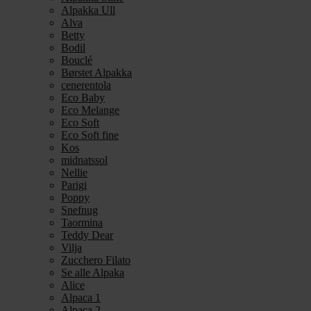
Alpakka Ull
Alva
Betty
Bodil
Bouclé
Børstet Alpakka
cenerentola
Eco Baby
Eco Melange
Eco Soft
Eco Soft fine
Kos
midnatssol
Nellie
Parigi
Poppy
Snefnug
Taormina
Teddy Dear
Vilja
Zucchero Filato
Se alle Alpaka
Alice
Alpaca 1
Alpaca 2