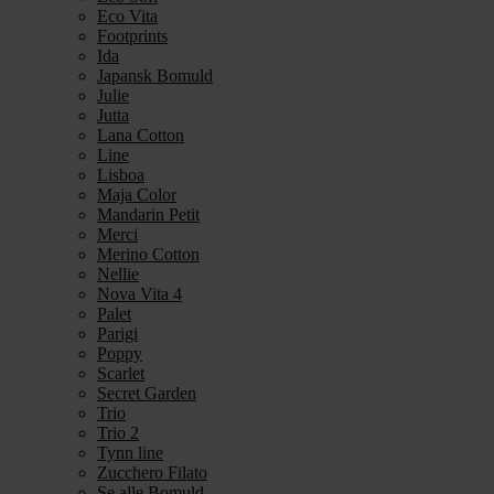
Eco Vita
Footprints
Ida
Japansk Bomuld
Julie
Jutta
Lana Cotton
Line
Lisboa
Maja Color
Mandarin Petit
Merci
Merino Cotton
Nellie
Nova Vita 4
Palet
Parigi
Poppy
Scarlet
Secret Garden
Trio
Trio 2
Tynn line
Zucchero Filato
Se alle Bomuld