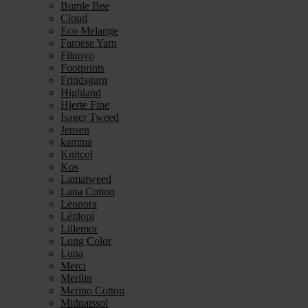
Bumle Bee
Cloud
Eco Melange
Faroese Yarn
Filnovo
Footprints
Fritidsgarn
Highland
Hjerte Fine
Isager Tweed
Jensen
kamma
Knitcol
Kos
Lamatweed
Lana Cotton
Leonora
Léttlopi
Lillemor
Long Color
Luna
Merci
Merilin
Merino Cotton
Midnatssol