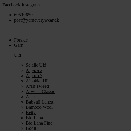
Videre
Facebook
Instagram
til
60519650
indhold
post@yarneverywear.dk
Forside
Garn
Uld
Se alle Uld
Alpaca 2
Alpaca 3
Alpakka Ull
Aran Tweed
Arwetta Classic
Atlas
Babyull Lanett
Bamboo Wool
Betty
Bio Lana
Bio Lana Fine
Bodil