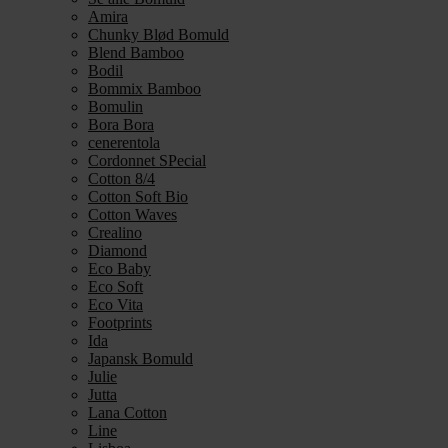
Amira
Chunky Blød Bomuld
Blend Bamboo
Bodil
Bommix Bamboo
Bomulin
Bora Bora
cenerentola
Cordonnet SPecial
Cotton 8/4
Cotton Soft Bio
Cotton Waves
Crealino
Diamond
Eco Baby
Eco Soft
Eco Vita
Footprints
Ida
Japansk Bomuld
Julie
Jutta
Lana Cotton
Line