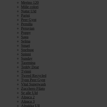
Merino 120
Mille colori
Natur Uld
Parigi
Peer Gynt
Pernilla
Peruvian
Poppy
Saga
Selma
Smart
Snefnug
Spinni
Sunday
Taormina
Teddy Dear
Tvinni
Tweed Recycled
Tynn Peer Gynt
Vital Superwash
Zucchero Filato
Se alle Uld
Alpaca 2
Alpaca 3
Alpakka Ull