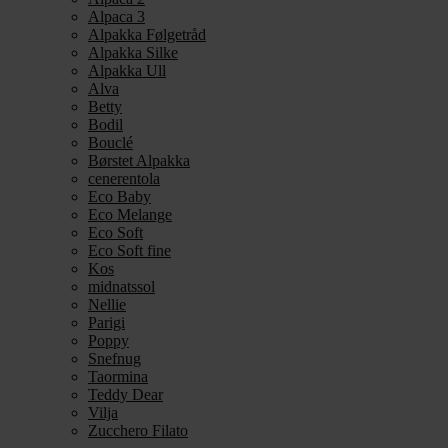
Alpaca 3
Alpakka Følgetråd
Alpakka Silke
Alpakka Ull
Alva
Betty
Bodil
Bouclé
Børstet Alpakka
cenerentola
Eco Baby
Eco Melange
Eco Soft
Eco Soft fine
Kos
midnatssol
Nellie
Parigi
Poppy
Snefnug
Taormina
Teddy Dear
Vilja
Zucchero Filato