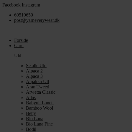
Videre
Facebook
Instagram
til
60519650
indhold
post@yarneverywear.dk
Forside
Garn
Uld
Se alle Uld
Alpaca 2
Alpaca 3
Alpakka Ull
Aran Tweed
Arwetta Classic
Atlas
Babyull Lanett
Bamboo Wool
Betty
Bio Lana
Bio Lana Fine
Bodil