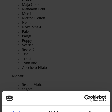
Lisboa
Maja Color
Mandarin Petit
Merci
Merino Cotton
Nellie
Nova Vita 4
Palet
Parigi
Poppy
Scarlet
Secret Garden
Trio
Trio 2
Tynn line
Zucchero Filato
Mohair
Se alle Mohair
angora
Bella
Bella Color
Desiderio
Filnovo
Mulberry Silk