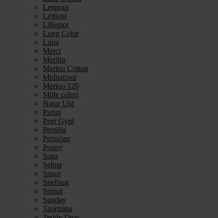
Leonora
Léttlopi
Lillemor
Long Color
Luna
Merci
Merilin
Merino Cotton
Midnatssol
Merino 120
Mille colori
Natur Uld
Parigi
Peer Gynt
Pernilla
Peruvian
Poppy
Saga
Selma
Smart
Snefnug
Spinni
Sunday
Taormina
Teddy Dear