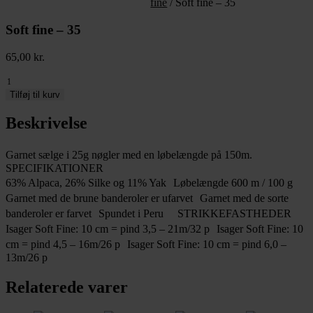
fine
/ Soft fine – 35
Soft fine – 35
65,00
kr.
Soft
fine
Tilføj til kurv
-
35
Beskrivelse
antal
Garnet sælge i 25g nøgler med en løbelængde på 150m.
SPECIFIKATIONER
63% Alpaca, 26% Silke og 11% Yak Løbelængde 600 m / 100 g
Garnet med de brune banderoler er ufarvet Garnet med de sorte
banderoler er farvet Spundet i Peru STRIKKEFASTHEDER
Isager Soft Fine: 10 cm = pind 3,5 – 21m/32 p Isager Soft Fine: 10
cm = pind 4,5 – 16m/26 p Isager Soft Fine: 10 cm = pind 6,0 –
13m/26 p
Relaterede varer