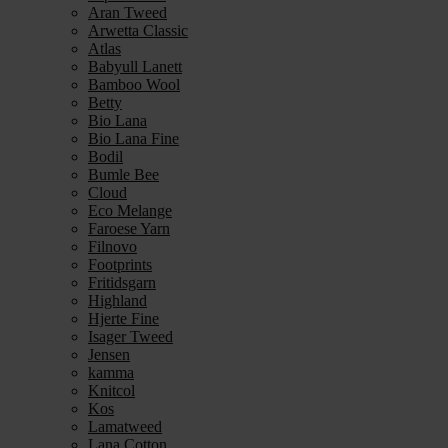
Aran Tweed
Arwetta Classic
Atlas
Babyull Lanett
Bamboo Wool
Betty
Bio Lana
Bio Lana Fine
Bodil
Bumle Bee
Cloud
Eco Melange
Faroese Yarn
Filnovo
Footprints
Fritidsgarn
Highland
Hjerte Fine
Isager Tweed
Jensen
kamma
Knitcol
Kos
Lamatweed
Lana Cotton