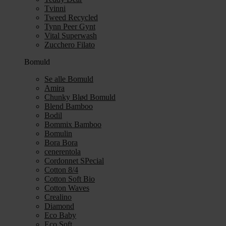
Tvinni
Tweed Recycled
Tynn Peer Gynt
Vital Superwash
Zucchero Filato
Bomuld
Se alle Bomuld
Amira
Chunky Blød Bomuld
Blend Bamboo
Bodil
Bommix Bamboo
Bomulin
Bora Bora
cenerentola
Cordonnet SPecial
Cotton 8/4
Cotton Soft Bio
Cotton Waves
Crealino
Diamond
Eco Baby
Eco Soft