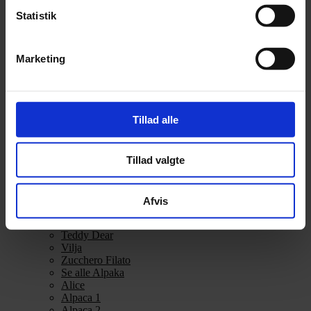
Alpakka Ull
Statistik
Alva
Betty
Bodil
Marketing
Bouclé
Børstet Alpakka
cenerentola
Eco Baby
Eco Melange
Tillad alle
Eco Soft
Eco Soft fine
Kos
Tillad valgte
midnatssol
Nellie
Parigi
Poppy
Afvis
Snefnug
Taormina
Teddy Dear
Vilja
Zucchero Filato
Se alle Alpaka
Alice
Alpaca 1
Alpaca 2