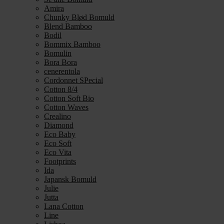
Amira
Chunky Blød Bomuld
Blend Bamboo
Bodil
Bommix Bamboo
Bomulin
Bora Bora
cenerentola
Cordonnet SPecial
Cotton 8/4
Cotton Soft Bio
Cotton Waves
Crealino
Diamond
Eco Baby
Eco Soft
Eco Vita
Footprints
Ida
Japansk Bomuld
Julie
Jutta
Lana Cotton
Line