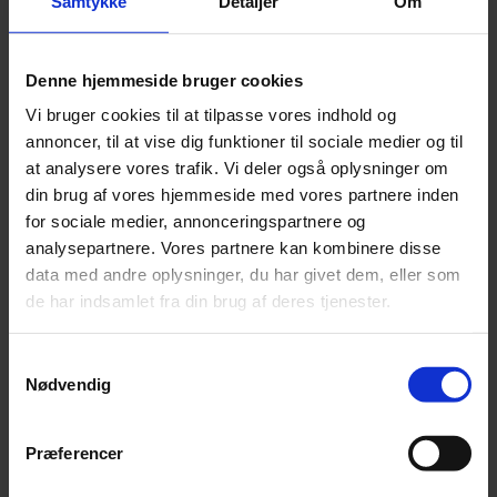
Samtykke
Detaljer
Om
Leonora
Silk Mohair
Tilia
Tynn Silk Mohair
Denne hjemmeside bruger cookies
Se alle Mohair
Vi bruger cookies til at tilpasse vores indhold og
angora
Bella
annoncer, til at vise dig funktioner til sociale medier og til
Bella Color
at analysere vores trafik. Vi deler også oplysninger om
Desiderio
din brug af vores hjemmeside med vores partnere inden
Filnovo
Mulberry Silk
for sociale medier, annonceringspartnere og
Leonora
analysepartnere. Vores partnere kan kombinere disse
Silk Mohair
data med andre oplysninger, du har givet dem, eller som
Tilia
Tynn Silk Mohair
de har indsamlet fra din brug af deres tjenester.
Alpaka
Samtykkevalg
Se alle Alpaka
Nødvendig
Alice
Alpaca 1
Alpaca 2
Præferencer
Alpaca 3
Alpakka Følgetråd
Alpakka Silke