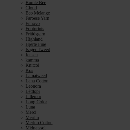
Bumle Bee
Cloud
Eco Melange
Faroese Yarn
Filnovo
Footprints
Fritidsgarn
Highland
Hjerte Fine
Isager Tweed
Jensen
kamma
Knitcol
Kos
Lamatweed
Lana Cotton
Leonora
Léttlopi
Lillemor
Long Color
Luna
Merci
Merilin
Merino Cotton
Midnatssol