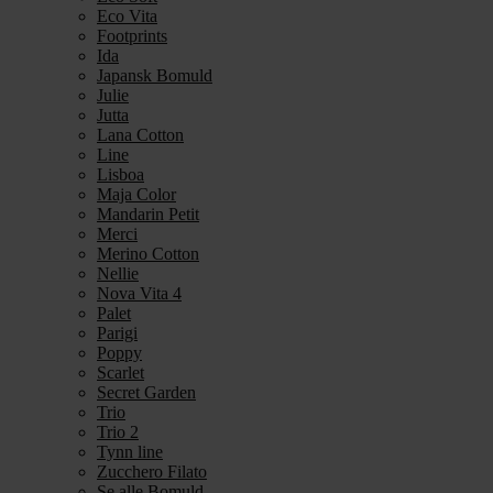
Eco Vita
Footprints
Ida
Japansk Bomuld
Julie
Jutta
Lana Cotton
Line
Lisboa
Maja Color
Mandarin Petit
Merci
Merino Cotton
Nellie
Nova Vita 4
Palet
Parigi
Poppy
Scarlet
Secret Garden
Trio
Trio 2
Tynn line
Zucchero Filato
Se alle Bomuld