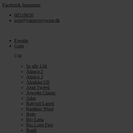
Videre
Facebook
Instagram
til
60519650
indhold
post@yarneverywear.dk
Forside
Garn
Uld
Se alle Uld
Alpaca 2
Alpaca 3
Alpakka Ull
Aran Tweed
Arwetta Classic
Atlas
Babyull Lanett
Bamboo Wool
Betty
Bio Lana
Bio Lana Fine
Bodil