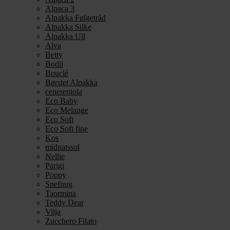
Alpaca 3
Alpakka Følgetråd
Alpakka Silke
Alpakka Ull
Alva
Betty
Bodil
Bouclé
Børstet Alpakka
cenerentola
Eco Baby
Eco Melange
Eco Soft
Eco Soft fine
Kos
midnatssol
Nellie
Parigi
Poppy
Snefnug
Taormina
Teddy Dear
Vilja
Zucchero Filato