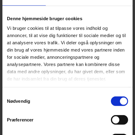
Leonora
Silk Mohair
Tilia
Denne hjemmeside bruger cookies
Tynn Silk Mohair
Se alle Mohair
Vi bruger cookies til at tilpasse vores indhold og
angora
annoncer, til at vise dig funktioner til sociale medier og til
Bella
at analysere vores trafik. Vi deler også oplysninger om
Bella Color
Desiderio
din brug af vores hjemmeside med vores partnere inden
Filnovo
for sociale medier, annonceringspartnere og
Mulberry Silk
analysepartnere. Vores partnere kan kombinere disse
Leonora
Silk Mohair
data med andre oplysninger, du har givet dem, eller som
Tilia
de har indsamlet fra din brug af deres tjenester.
Tynn Silk Mohair
Alpaka
Samtykkevalg
Nødvendig
Se alle Alpaka
Alice
Alpaca 1
Alpaca 2
Præferencer
Alpaca 3
Alpakka Følgetråd
Alpakka Silke