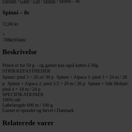
Forside
/
Garn
/
Uld
/
Spinni
/ Spinni – 8s
Spinni – 8s
72,00
kr.
Spinni
-
Tilføj til kurv
8s
antal
Beskrivelse
Prisen er for 50 g – og garnet kan også købes á 50g.
STRIKKEFASTHEDER
Spinni: pind 3 = 26 m/ 30 p Spinni + Alpaca 1: pind 3 = 24 m / 28
p Spinni + Alpaca 2: pind 3,5 = 20 m / 26 p Spinni + Silk Mohair:
pind 4 = 18 m / 24 p
SPECIFIKATIONER
100% uld
Løbelængde 600 m / 100 g
Garnet er spundet og farvet i Danmark
Relaterede varer