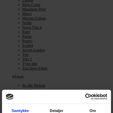
Lisboa
Maja Color
Mandarin Petit
Merci
Merino Cotton
Nellie
Nova Vita 4
Palet
Parigi
Poppy
Scarlet
Secret Garden
Trio
Trio 2
Tynn line
Zucchero Filato
Mohair
Se alle Mohair
angora
Bella
Bella Color
Desiderio
Filnovo
Samtykke
Detaljer
Om
Mulberry Silk