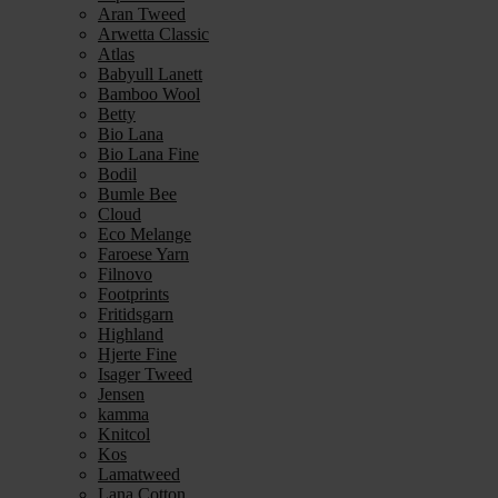
Aran Tweed
Arwetta Classic
Atlas
Babyull Lanett
Bamboo Wool
Betty
Bio Lana
Bio Lana Fine
Bodil
Bumle Bee
Cloud
Eco Melange
Faroese Yarn
Filnovo
Footprints
Fritidsgarn
Highland
Hjerte Fine
Isager Tweed
Jensen
kamma
Knitcol
Kos
Lamatweed
Lana Cotton