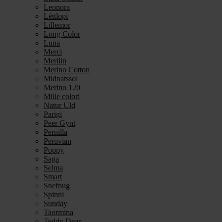
Leonora
Léttlopi
Lillemor
Long Color
Luna
Merci
Merilin
Merino Cotton
Midnatssol
Merino 120
Mille colori
Natur Uld
Parigi
Peer Gynt
Pernilla
Peruvian
Poppy
Saga
Selma
Smart
Snefnug
Spinni
Sunday
Taormina
Teddy Dear