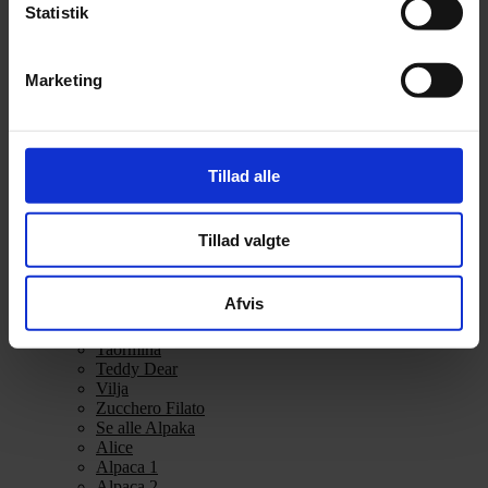
Statistik
Alpakka Ull
Alva
Betty
Bodil
Marketing
Bouclé
Børstet Alpakka
cenerentola
Eco Baby
Eco Melange
Tillad alle
Eco Soft
Eco Soft fine
Kos
Tillad valgte
midnatssol
Nellie
Parigi
Afvis
Poppy
Snefnug
Taormina
Teddy Dear
Vilja
Zucchero Filato
Se alle Alpaka
Alice
Alpaca 1
Alpaca 2