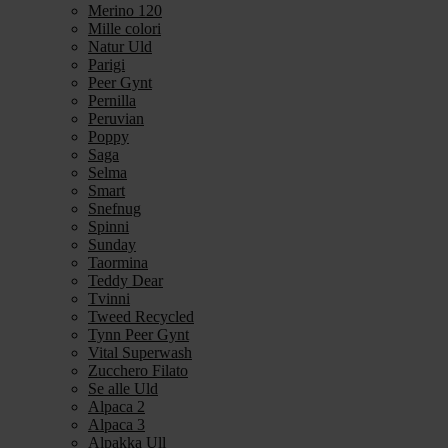
Merino 120
Mille colori
Natur Uld
Parigi
Peer Gynt
Pernilla
Peruvian
Poppy
Saga
Selma
Smart
Snefnug
Spinni
Sunday
Taormina
Teddy Dear
Tvinni
Tweed Recycled
Tynn Peer Gynt
Vital Superwash
Zucchero Filato
Se alle Uld
Alpaca 2
Alpaca 3
Alpakka Ull