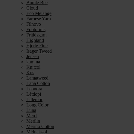
Bumle Bee
Cloud
Eco Melange
Faroese Yarn
Filnovo
Footprints
Fritidsgarn
Highland
Hjerte Fine
Isager Tweed
Jensen
kamma
Knitcol
Kos
Lamatweed
Lana Cotton
Leonora
Léttlopi
Lillemor
Long Color
Luna
Merci
Merilin
Merino Cotton
Midnatssol