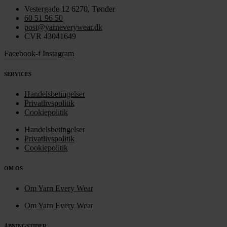
Vestergade 12 6270, Tønder
60 51 96 50
post@yarneverywear.dk
CVR 43041649
Facebook-f
Instagram
SERVICES
Handelsbetingelser
Privatlivspolitik
Cookiepolitik
Handelsbetingelser
Privatlivspolitik
Cookiepolitik
OM OS
Om Yarn Every Wear
Om Yarn Every Wear
ÅBNINGSTIDER