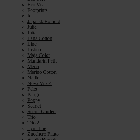
Eco Vita
Footprints
Ida
Japansk Bomuld
Julie
Jutta
Lana Cotton
Line
Lisboa
Maja Color
Mandarin Petit
Merci
Merino Cotton
Nellie
Nova Vita 4
Palet
Parigi
Poppy
Scarlet
Secret Garden
Trio
Trio 2
Tynn line
Zucchero Filato
Se alle Bomuld