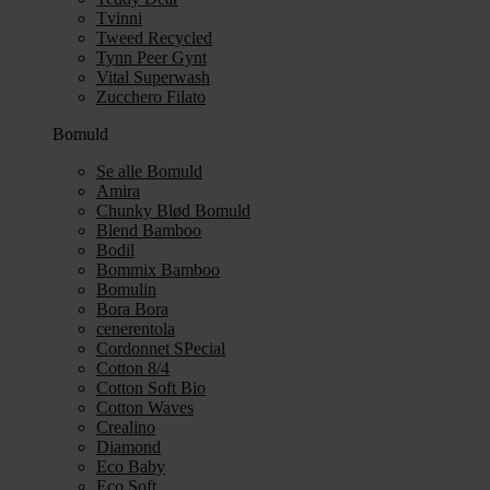
Tvinni
Tweed Recycled
Tynn Peer Gynt
Vital Superwash
Zucchero Filato
Bomuld
Se alle Bomuld
Amira
Chunky Blød Bomuld
Blend Bamboo
Bodil
Bommix Bamboo
Bomulin
Bora Bora
cenerentola
Cordonnet SPecial
Cotton 8/4
Cotton Soft Bio
Cotton Waves
Crealino
Diamond
Eco Baby
Eco Soft