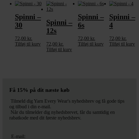
Spinni –
Spinni –
Spinni –
Spinni –
30
6s
4
12s
72,00
kr.
72,00
kr.
72,00
kr.
Tilføj til kurv
72,00
kr.
Tilføj til kurv
Tilføj til kurv
Tilføj til kurv
Få 15% på dit næste køb
Tilmeld dig Yarn Every Wear's nyhedsbrev og få gode tips
og tilbud i din e-mail.
Når du tilmelder dig nyhedsbrevet, får du samtidig en
rabatkode med dit første nyhedsbrev.
E-mail: