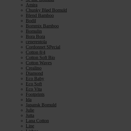
Amira
Chunky Blød Bomuld
Blend Bamboo
Bodil
Bommix Bamboo
Bomulin
Bora Bora
cenerentola
Cordonnet SPecial
Cotton 8/4
Cotton Soft Bio
Cotton Waves
Crealino
Diamond
Eco Baby
Eco Soft
Eco Vita
Footprints
Ida
Japansk Bomuld
Julie
Jutta
Lana Cotton
Line