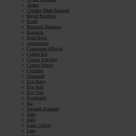
Amira
Chunky Blød Bomuld
Blend Bamboo
Bodil
Bommix Bamboo
Bomulin
Bora Bora
cenerentola
Cordonnet SPecial
Cotton 8/4
Cotton Soft Bio
Cotton Waves
Crealino
Diamond
Eco Baby
Eco Soft
Eco Vita
Footprints
Ida
Japansk Bomuld
Julie
Jutta
Lana Cotton
Line