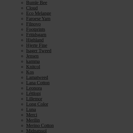
Bumle Bee
Cloud
Eco Melange
Faroese Yarn
Filnovo
Footprints
Fritidsgarn
Highland
Hjerte Fine
Isager Tweed
Jensen
kamma
Knitcol
Kos
Lamatweed
Lana Cotton
Leonora
Léttlopi
Lillemor
Long Color
Luna
Merci
Merilin
Merino Cotton
Midnatssol