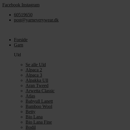
Videre
Facebook
Instagram
til
60519650
indhold
post@yarneverywear.dk
Forside
Garn
Uld
Se alle Uld
Alpaca 2
Alpaca 3
Alpakka Ull
Aran Tweed
Arwetta Classic
Atlas
Babyull Lanett
Bamboo Wool
Betty
Bio Lana
Bio Lana Fine
Bodil