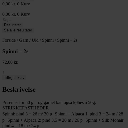
0,00
kr.
0
Kurv
0,00
kr.
0
Kurv
Search
...
Resultater
Se alle resultater
Forside
/
Garn
/
Uld
/
Spinni
/ Spinni – 2s
Spinni – 2s
72,00
kr.
Spinni
-
Tilføj til kurv
2s
antal
Beskrivelse
Prisen er for 50 g – og garnet kan også købes á 50g.
STRIKKEFASTHEDER
Spinni: pind 3 = 26 m/ 30 p Spinni + Alpaca 1: pind 3 = 24 m / 28
p Spinni + Alpaca 2: pind 3,5 = 20 m / 26 p Spinni + Silk Mohair:
pind 4 = 18 m / 24 p