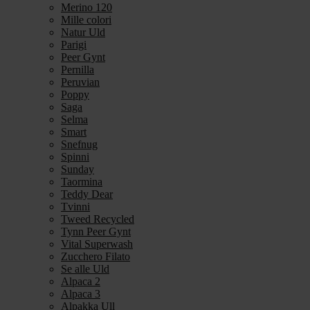
Merino 120
Mille colori
Natur Uld
Parigi
Peer Gynt
Pernilla
Peruvian
Poppy
Saga
Selma
Smart
Snefnug
Spinni
Sunday
Taormina
Teddy Dear
Tvinni
Tweed Recycled
Tynn Peer Gynt
Vital Superwash
Zucchero Filato
Se alle Uld
Alpaca 2
Alpaca 3
Alpakka Ull