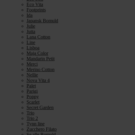
Eco Vita
Footprints
Ida
Japansk Bomuld
Julie
Jutta
Lana Cotton
Line
Lisboa
Maja Color
Mandarin Petit
Merci
Merino Cotton
Nellie
Nova Vita 4
Palet
Parigi
Poppy
Scarlet
Secret Garden
Trio
Trio 2
Tynn line
Zucchero Filato
Se alle Bomuld