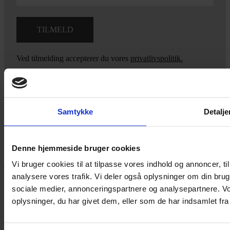
Ved tilmelding accepterer du vores
privatlivspolitik.
Yarn Every Wear
Samtykke
Detalje
Hvis du bøvler med noget eller ønsker ny inspiration, så skriv til
Denne hjemmeside bruger cookies
mig
,
eller kom forbi butikken på Vestergade 12 i Tønder. Så hjælper
jeg dig på vej.
Vi bruger cookies til at tilpasse vores indhold og annoncer, til 
analysere vores trafik. Vi deler også oplysninger om din br
Vestergade 12 6270, Tønder
sociale medier, annonceringspartnere og analysepartnere. V
60 51 96 50
post@yarneverywear.dk
oplysninger, du har givet dem, eller som de har indsamlet fra 
CVR 43041649
Facebook-f
Instagram