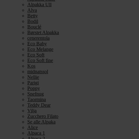
Alpakka Ull
Alva
Betty
Bodil
Bouclé
Børstet Alpakka
cenerentola
Eco Baby
Eco Melange
Eco Soft
Eco Soft fine
Kos
midnatssol
Nellie
Parigi
Poppy
Snefnug
Taormina
Teddy Dear
Vilja
Zucchero Filato
Se alle Alpaka
Alice
Alpaca 1
Alpaca 2