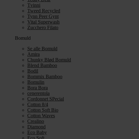
Tvinni
Tweed Recycled
Tynn Peer Gynt
Vital Superwash
Zucchero Filato
Bomuld
Se alle Bomuld
Amira
Chunky Blød Bomuld
Blend Bamboo
Bodil
Bommix Bamboo
Bomulin
Bora Bora
cenerentola
Cordonnet SPecial
Cotton 8/4
Cotton Soft Bio
Cotton Waves
Crealino
Diamond
Eco Baby
Eco Soft