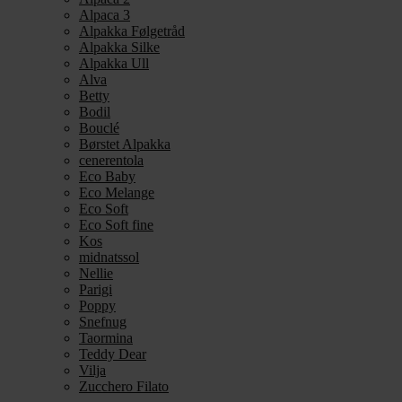
Alpaca 3
Alpakka Følgetråd
Alpakka Silke
Alpakka Ull
Alva
Betty
Bodil
Bouclé
Børstet Alpakka
cenerentola
Eco Baby
Eco Melange
Eco Soft
Eco Soft fine
Kos
midnatssol
Nellie
Parigi
Poppy
Snefnug
Taormina
Teddy Dear
Vilja
Zucchero Filato