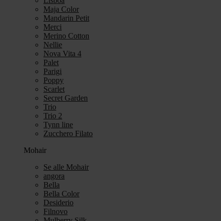
Lisboa
Maja Color
Mandarin Petit
Merci
Merino Cotton
Nellie
Nova Vita 4
Palet
Parigi
Poppy
Scarlet
Secret Garden
Trio
Trio 2
Tynn line
Zucchero Filato
Mohair
Se alle Mohair
angora
Bella
Bella Color
Desiderio
Filnovo
Mulberry Silk