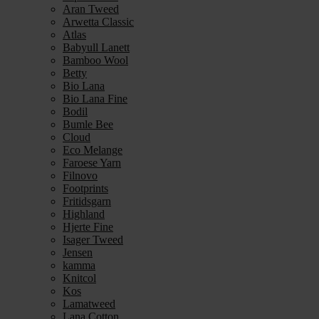
Aran Tweed
Arwetta Classic
Atlas
Babyull Lanett
Bamboo Wool
Betty
Bio Lana
Bio Lana Fine
Bodil
Bumle Bee
Cloud
Eco Melange
Faroese Yarn
Filnovo
Footprints
Fritidsgarn
Highland
Hjerte Fine
Isager Tweed
Jensen
kamma
Knitcol
Kos
Lamatweed
Lana Cotton