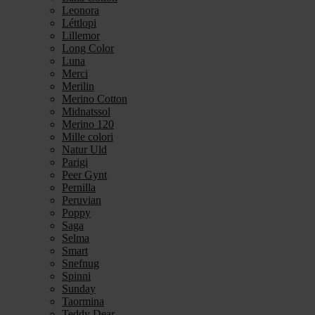
Leonora
Léttlopi
Lillemor
Long Color
Luna
Merci
Merilin
Merino Cotton
Midnatssol
Merino 120
Mille colori
Natur Uld
Parigi
Peer Gynt
Pernilla
Peruvian
Poppy
Saga
Selma
Smart
Snefnug
Spinni
Sunday
Taormina
Teddy Dear