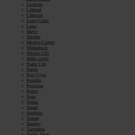
Leonora
Léttlopi
Lillemor
Long Color
Luna
Merci
Merilin
Merino Cotton
Midnatssol
Merino 120
Mille colori
Natur Uld
Parigi
Peer Gynt
Pernilla
Peruvian
Poppy
Saga
Selma
Smart
Snefnug
Spinni
Sunday
Taormina
Teddy Dear