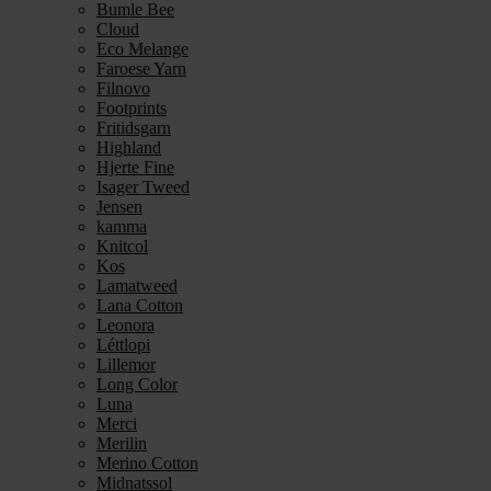
Bumle Bee
Cloud
Eco Melange
Faroese Yarn
Filnovo
Footprints
Fritidsgarn
Highland
Hjerte Fine
Isager Tweed
Jensen
kamma
Knitcol
Kos
Lamatweed
Lana Cotton
Leonora
Léttlopi
Lillemor
Long Color
Luna
Merci
Merilin
Merino Cotton
Midnatssol