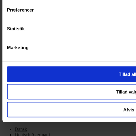
Cookiepolitik
Præferencer
Handelsbetingelser
Privatlivspolitik
Cookiepolitik
Statistik
OM OS
Marketing
Om Yarn Every Wear
Om Yarn Every Wear
ÅBNINGSTIDER
Tillad al
Mandag – Fredag 10:00 – 17:30
Lørdag 10:00 – 14:00
Tillad val
Copyright © 2022.
Design & hosting by Webhuset Ballum ApS
Afvis
Dansk
Deutsch
(
German
)