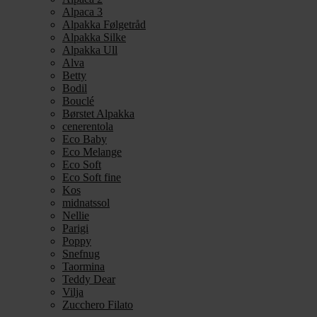
Alpaca 3
Alpakka Følgetråd
Alpakka Silke
Alpakka Ull
Alva
Betty
Bodil
Bouclé
Børstet Alpakka
cenerentola
Eco Baby
Eco Melange
Eco Soft
Eco Soft fine
Kos
midnatssol
Nellie
Parigi
Poppy
Snefnug
Taormina
Teddy Dear
Vilja
Zucchero Filato