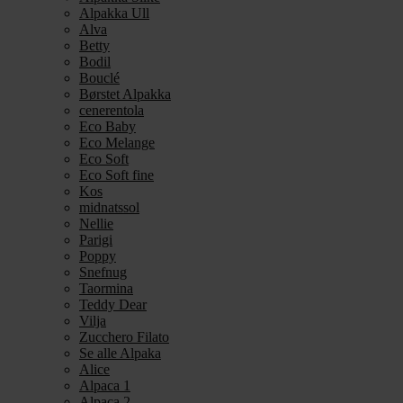
Alpakka Ull
Alva
Betty
Bodil
Bouclé
Børstet Alpakka
cenerentola
Eco Baby
Eco Melange
Eco Soft
Eco Soft fine
Kos
midnatssol
Nellie
Parigi
Poppy
Snefnug
Taormina
Teddy Dear
Vilja
Zucchero Filato
Se alle Alpaka
Alice
Alpaca 1
Alpaca 2