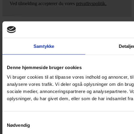
Ved tilmelding accepterer du vores
privatlivspolitik.
Yarn Every Wear
Samtykke
Detalje
Hvis du bøvler med noget eller ønsker ny inspiration, så skriv til
mig
,
eller kom forbi butikken på Vestergade 12 i Tønder. Så hjælper
jeg dig på vej.
Denne hjemmeside bruger cookies
Vestergade 12 6270, Tønder
Vi bruger cookies til at tilpasse vores indhold og annoncer, til 
60 51 96 50
analysere vores trafik. Vi deler også oplysninger om din br
post@yarneverywear.dk
CVR 43041649
sociale medier, annonceringspartnere og analysepartnere. V
oplysninger, du har givet dem, eller som de har indsamlet fra 
Facebook-f
Instagram
SERVICES
Samtykkevalg
Nødvendig
Handelsbetingelser
Privatlivspolitik