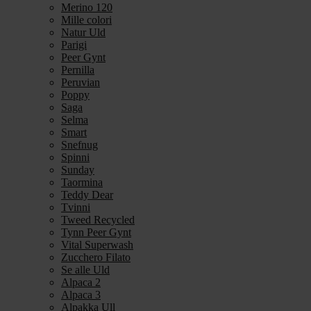
Merino 120
Mille colori
Natur Uld
Parigi
Peer Gynt
Pernilla
Peruvian
Poppy
Saga
Selma
Smart
Snefnug
Spinni
Sunday
Taormina
Teddy Dear
Tvinni
Tweed Recycled
Tynn Peer Gynt
Vital Superwash
Zucchero Filato
Se alle Uld
Alpaca 2
Alpaca 3
Alpakka Ull