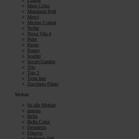
Lisboa
Maja Color
Mandarin Petit
Merci
Merino Cotton
Nellie
Nova Vita 4
Palet
Parigi
Poppy
Scarlet
Secret Garden
Trio
Trio 2
Tynn line
Zucchero Filato
Mohair
Se alle Mohair
angora
Bella
Bella Color
Desiderio
Filnovo
Mulberry Silk