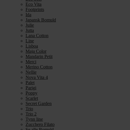
Eco Vita
Footprints
Ida
Japansk Bomuld
Julie
Jutta
Lana Cotton
Line
Lisboa
Maja Color
Mandarin Petit
Merci
Merino Cotton
Nellie
Nova Vita 4
Palet
Parigi
Poppy
Scarlet
Secret Garden
Trio
Trio 2
Tynn line
Zucchero Filato
Se alle Bomuld