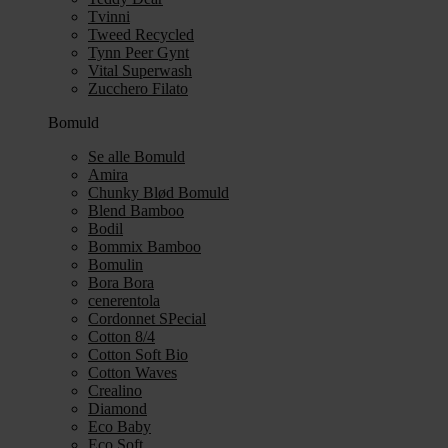
Tvinni
Tweed Recycled
Tynn Peer Gynt
Vital Superwash
Zucchero Filato
Bomuld
Se alle Bomuld
Amira
Chunky Blød Bomuld
Blend Bamboo
Bodil
Bommix Bamboo
Bomulin
Bora Bora
cenerentola
Cordonnet SPecial
Cotton 8/4
Cotton Soft Bio
Cotton Waves
Crealino
Diamond
Eco Baby
Eco Soft