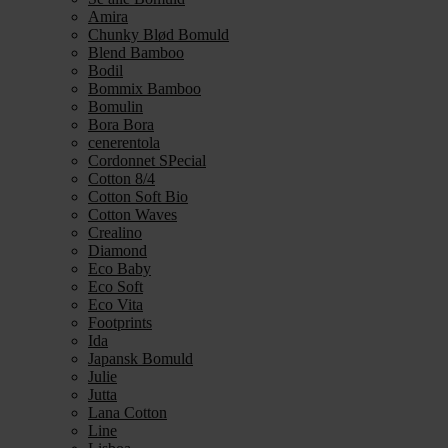
Amira
Chunky Blød Bomuld
Blend Bamboo
Bodil
Bommix Bamboo
Bomulin
Bora Bora
cenerentola
Cordonnet SPecial
Cotton 8/4
Cotton Soft Bio
Cotton Waves
Crealino
Diamond
Eco Baby
Eco Soft
Eco Vita
Footprints
Ida
Japansk Bomuld
Julie
Jutta
Lana Cotton
Line