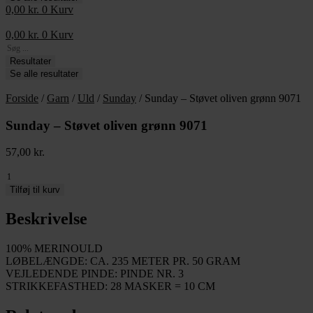
0,00
kr.
0
Kurv
0,00
kr.
0
Kurv
Search
...
Resultater
Se alle resultater
Forside
/
Garn
/
Uld
/
Sunday
/ Sunday – Støvet oliven grønn 9071
Sunday – Støvet oliven grønn 9071
57,00
kr.
Sunday
-
Tilføj til kurv
Støvet
oliven
Beskrivelse
grønn
9071
100% MERINOULD
antal
LØBELÆNGDE: CA. 235 METER PR. 50 GRAM
VEJLEDENDE PINDE: PINDE NR. 3
STRIKKEFASTHED: 28 MASKER = 10 CM