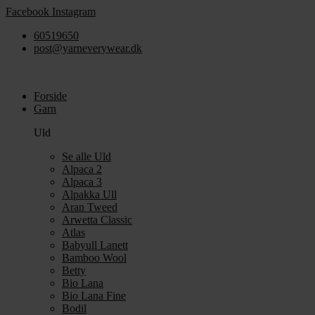
Videre
Facebook
Instagram
til
60519650
indhold
post@yarneverywear.dk
Forside
Garn
Uld
Se alle Uld
Alpaca 2
Alpaca 3
Alpakka Ull
Aran Tweed
Arwetta Classic
Atlas
Babyull Lanett
Bamboo Wool
Betty
Bio Lana
Bio Lana Fine
Bodil