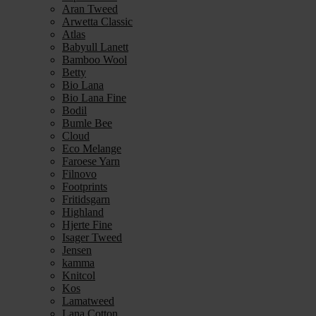
Aran Tweed
Arwetta Classic
Atlas
Babyull Lanett
Bamboo Wool
Betty
Bio Lana
Bio Lana Fine
Bodil
Bumle Bee
Cloud
Eco Melange
Faroese Yarn
Filnovo
Footprints
Fritidsgarn
Highland
Hjerte Fine
Isager Tweed
Jensen
kamma
Knitcol
Kos
Lamatweed
Lana Cotton