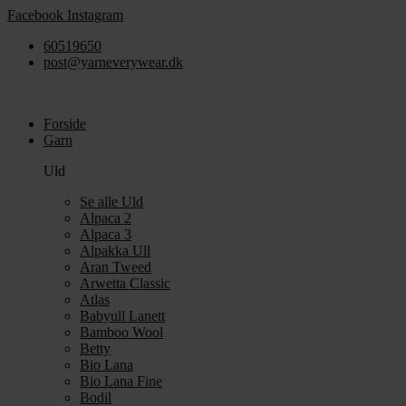
Videre
Facebook
Instagram
til
60519650
indhold
post@yarneverywear.dk
Forside
Garn
Uld
Se alle Uld
Alpaca 2
Alpaca 3
Alpakka Ull
Aran Tweed
Arwetta Classic
Atlas
Babyull Lanett
Bamboo Wool
Betty
Bio Lana
Bio Lana Fine
Bodil