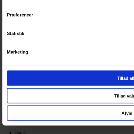
Privatlivspolitik
Cookiepolitik
Præferencer
Handelsbetingelser
Privatlivspolitik
Cookiepolitik
Statistik
OM OS
Marketing
Om Yarn Every Wear
Om Yarn Every Wear
ÅBNINGSTIDER
Tillad al
Mandag – Fredag 10:00 – 17:30
Lørdag 10:00 – 14:00
Tillad val
Copyright © 2022.
Design & hosting by Webhuset Ballum ApS
Afvis
Dansk