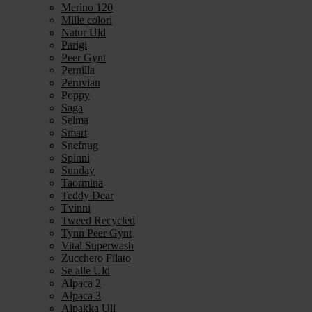
Merino 120
Mille colori
Natur Uld
Parigi
Peer Gynt
Pernilla
Peruvian
Poppy
Saga
Selma
Smart
Snefnug
Spinni
Sunday
Taormina
Teddy Dear
Tvinni
Tweed Recycled
Tynn Peer Gynt
Vital Superwash
Zucchero Filato
Se alle Uld
Alpaca 2
Alpaca 3
Alpakka Ull