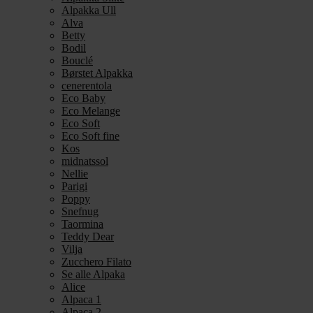
Alpakka Ull
Alva
Betty
Bodil
Bouclé
Børstet Alpakka
cenerentola
Eco Baby
Eco Melange
Eco Soft
Eco Soft fine
Kos
midnatssol
Nellie
Parigi
Poppy
Snefnug
Taormina
Teddy Dear
Vilja
Zucchero Filato
Se alle Alpaka
Alice
Alpaca 1
Alpaca 2