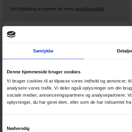
Ved tilmelding accepterer du vores
privatlivspolitik.
Yarn Every Wear
Samtykke
Detalje
Hvis du bøvler med noget eller ønsker ny inspiration, så skriv til
mig
,
eller kom forbi butikken på Vestergade 12 i Tønder. Så hjælper
jeg dig på vej.
Denne hjemmeside bruger cookies
Vestergade 12 6270, Tønder
Vi bruger cookies til at tilpasse vores indhold og annoncer, til 
60 51 96 50
analysere vores trafik. Vi deler også oplysninger om din br
post@yarneverywear.dk
CVR 43041649
sociale medier, annonceringspartnere og analysepartnere. V
oplysninger, du har givet dem, eller som de har indsamlet fra 
Facebook-f
Instagram
SERVICES
Samtykkevalg
Nødvendig
Handelsbetingelser