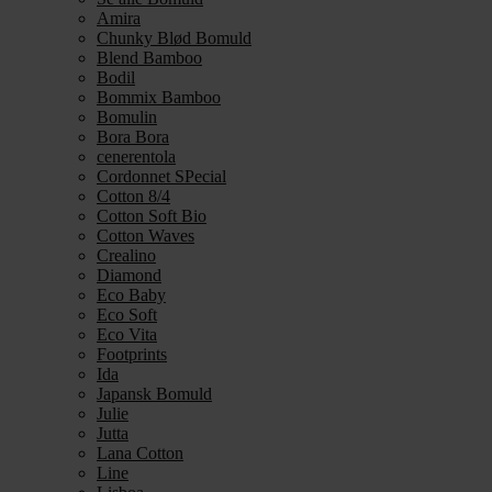
Amira
Chunky Blød Bomuld
Blend Bamboo
Bodil
Bommix Bamboo
Bomulin
Bora Bora
cenerentola
Cordonnet SPecial
Cotton 8/4
Cotton Soft Bio
Cotton Waves
Crealino
Diamond
Eco Baby
Eco Soft
Eco Vita
Footprints
Ida
Japansk Bomuld
Julie
Jutta
Lana Cotton
Line