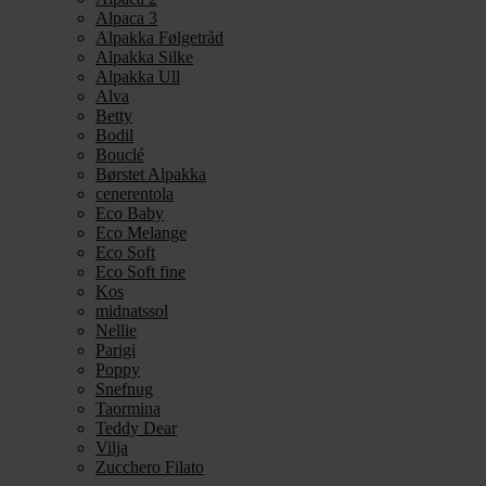
Alpaca 3
Alpakka Følgetråd
Alpakka Silke
Alpakka Ull
Alva
Betty
Bodil
Bouclé
Børstet Alpakka
cenerentola
Eco Baby
Eco Melange
Eco Soft
Eco Soft fine
Kos
midnatssol
Nellie
Parigi
Poppy
Snefnug
Taormina
Teddy Dear
Vilja
Zucchero Filato