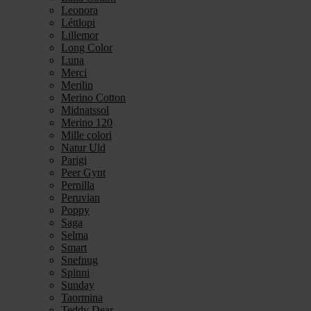
Leonora
Léttlopi
Lillemor
Long Color
Luna
Merci
Merilin
Merino Cotton
Midnatssol
Merino 120
Mille colori
Natur Uld
Parigi
Peer Gynt
Pernilla
Peruvian
Poppy
Saga
Selma
Smart
Snefnug
Spinni
Sunday
Taormina
Teddy Dear