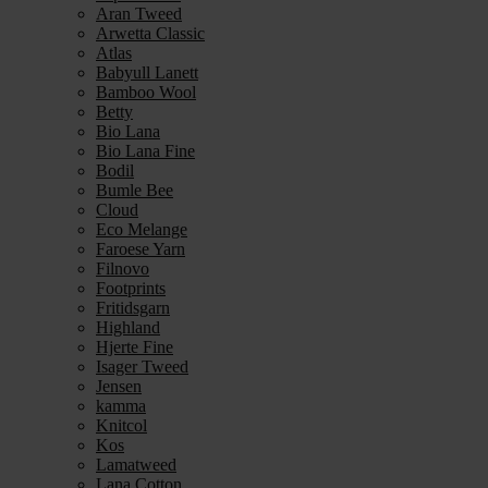
Aran Tweed
Arwetta Classic
Atlas
Babyull Lanett
Bamboo Wool
Betty
Bio Lana
Bio Lana Fine
Bodil
Bumle Bee
Cloud
Eco Melange
Faroese Yarn
Filnovo
Footprints
Fritidsgarn
Highland
Hjerte Fine
Isager Tweed
Jensen
kamma
Knitcol
Kos
Lamatweed
Lana Cotton