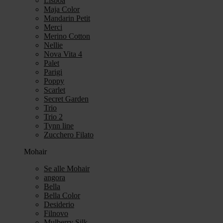
Lisboa
Maja Color
Mandarin Petit
Merci
Merino Cotton
Nellie
Nova Vita 4
Palet
Parigi
Poppy
Scarlet
Secret Garden
Trio
Trio 2
Tynn line
Zucchero Filato
Mohair
Se alle Mohair
angora
Bella
Bella Color
Desiderio
Filnovo
Mulberry Silk