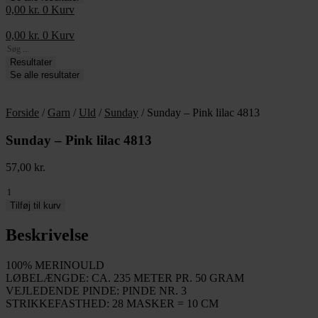
0,00
kr.
0
Kurv
0,00
kr.
0
Kurv
Search
...
Resultater
Se alle resultater
Forside
/
Garn
/
Uld
/
Sunday
/ Sunday – Pink lilac 4813
Sunday – Pink lilac 4813
57,00
kr.
Sunday
-
Tilføj til kurv
Pink
lilac
Beskrivelse
4813
antal
100% MERINOULD
LØBELÆNGDE: CA. 235 METER PR. 50 GRAM
VEJLEDENDE PINDE: PINDE NR. 3
STRIKKEFASTHED: 28 MASKER = 10 CM