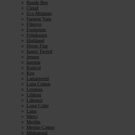
Bumle Bee
Cloud
Eco Melange
Faroese Yarn
Filnovo
Footprints
Fritidsgarn
Highland
Hjerte Fine
Isager Tweed
Jensen
kamma
Knitcol
Kos
Lamatweed
Lana Cotton
Leonora
Léttlopi
Lillemor
Long Color
Luna
Merci
Merilin
Merino Cotton
Midnatssol