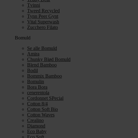
Tvinni
Tweed Recycled
Tynn Peer Gynt
Vital Superwash
Zucchero Filato
Bomuld
Se alle Bomuld
Amira
Chunky Blød Bomuld
Blend Bamboo
Bodil
Bommix Bamboo
Bomulin
Bora Bora
cenerentola
Cordonnet SPecial
Cotton 8/4
Cotton Soft Bio
Cotton Waves
Crealino
Diamond
Eco Baby
Eco Soft