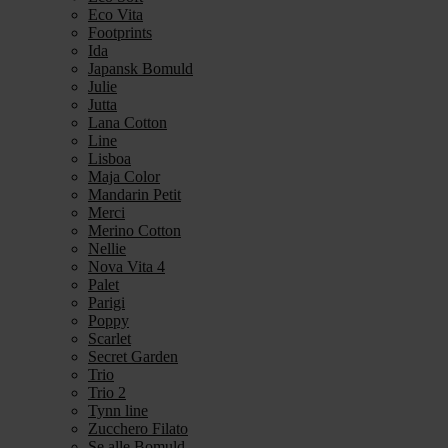
Eco Vita
Footprints
Ida
Japansk Bomuld
Julie
Jutta
Lana Cotton
Line
Lisboa
Maja Color
Mandarin Petit
Merci
Merino Cotton
Nellie
Nova Vita 4
Palet
Parigi
Poppy
Scarlet
Secret Garden
Trio
Trio 2
Tynn line
Zucchero Filato
Se alle Bomuld