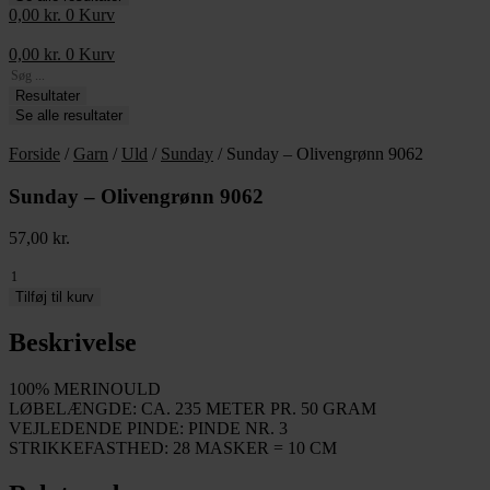
0,00
kr.
0
Kurv
0,00
kr.
0
Kurv
Search
...
Resultater
Se alle resultater
Forside
/
Garn
/
Uld
/
Sunday
/ Sunday – Olivengrønn 9062
Sunday – Olivengrønn 9062
57,00
kr.
Sunday
-
Tilføj til kurv
Olivengrønn
9062
Beskrivelse
antal
100% MERINOULD
LØBELÆNGDE: CA. 235 METER PR. 50 GRAM
VEJLEDENDE PINDE: PINDE NR. 3
STRIKKEFASTHED: 28 MASKER = 10 CM