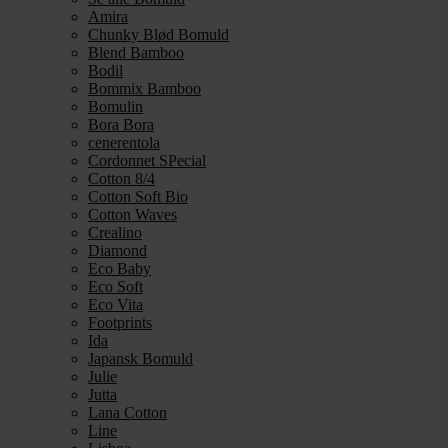
Amira
Chunky Blød Bomuld
Blend Bamboo
Bodil
Bommix Bamboo
Bomulin
Bora Bora
cenerentola
Cordonnet SPecial
Cotton 8/4
Cotton Soft Bio
Cotton Waves
Crealino
Diamond
Eco Baby
Eco Soft
Eco Vita
Footprints
Ida
Japansk Bomuld
Julie
Jutta
Lana Cotton
Line