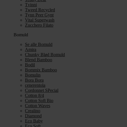
Tvinni
Tweed Recycled
Tynn Peer Gynt
Vital Superwash
Zucchero Filato
Bomuld
Se alle Bomuld
Amira
Chunky Blød Bomuld
Blend Bamboo
Bodil
Bommix Bamboo
Bomulin
Bora Bora
cenerentola
Cordonnet SPecial
Cotton 8/4
Cotton Soft Bio
Cotton Waves
Crealino
Diamond
Eco Baby
Eco Soft