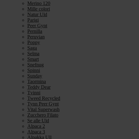
Merino 120
Mille colori
Natur Uld
Parigi
Peer Gynt
Pernilla
Peruvian
Poppy
Saga
Selma
Smart
Snefnug
Spinni
Sunday
Taormina
Teddy Dear
Tvinni
Tweed Recycled
Tynn Peer Gynt
Vital Superwash
Zucchero Filato
Se alle Uld
Alpaca 2
Alpaca 3
Alpakka Ull