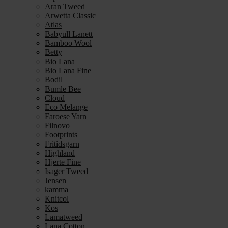
Aran Tweed
Arwetta Classic
Atlas
Babyull Lanett
Bamboo Wool
Betty
Bio Lana
Bio Lana Fine
Bodil
Bumle Bee
Cloud
Eco Melange
Faroese Yarn
Filnovo
Footprints
Fritidsgarn
Highland
Hjerte Fine
Isager Tweed
Jensen
kamma
Knitcol
Kos
Lamatweed
Lana Cotton