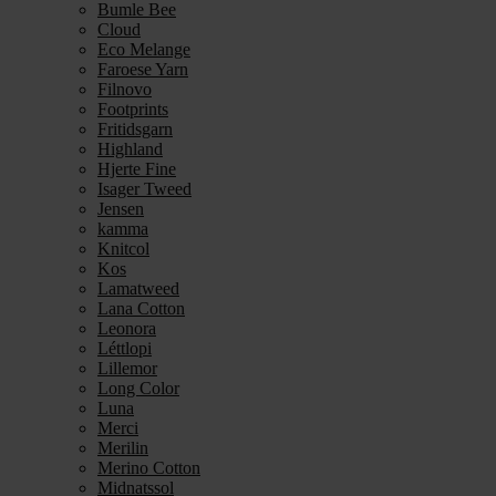
Bumle Bee
Cloud
Eco Melange
Faroese Yarn
Filnovo
Footprints
Fritidsgarn
Highland
Hjerte Fine
Isager Tweed
Jensen
kamma
Knitcol
Kos
Lamatweed
Lana Cotton
Leonora
Léttlopi
Lillemor
Long Color
Luna
Merci
Merilin
Merino Cotton
Midnatssol