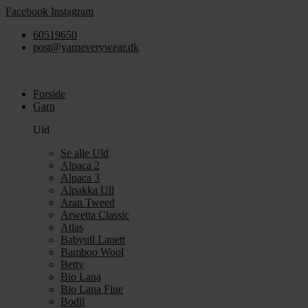
Videre
Facebook
Instagram
til
60519650
indhold
post@yarneverywear.dk
Forside
Garn
Uld
Se alle Uld
Alpaca 2
Alpaca 3
Alpakka Ull
Aran Tweed
Arwetta Classic
Atlas
Babyull Lanett
Bamboo Wool
Betty
Bio Lana
Bio Lana Fine
Bodil