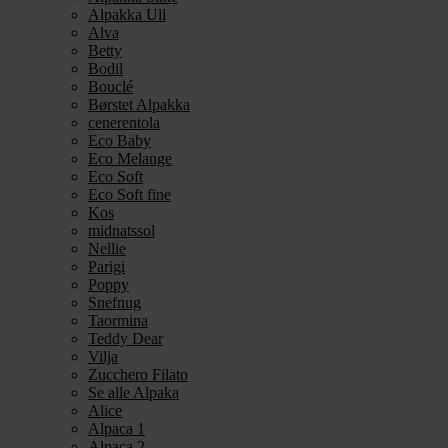
Alpakka Ull
Alva
Betty
Bodil
Bouclé
Børstet Alpakka
cenerentola
Eco Baby
Eco Melange
Eco Soft
Eco Soft fine
Kos
midnatssol
Nellie
Parigi
Poppy
Snefnug
Taormina
Teddy Dear
Vilja
Zucchero Filato
Se alle Alpaka
Alice
Alpaca 1
Alpaca 2