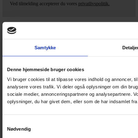
Ved tilmelding accepterer du vores
privatlivspolitik.
Yarn Every Wear
Samtykke
Detalje
Hvis du bøvler med noget eller ønsker ny inspiration, så skriv til
mig
,
eller kom forbi butikken på Vestergade 12 i Tønder. Så hjælper
jeg dig på vej.
Denne hjemmeside bruger cookies
Vestergade 12 6270, Tønder
Vi bruger cookies til at tilpasse vores indhold og annoncer, til 
60 51 96 50
analysere vores trafik. Vi deler også oplysninger om din br
post@yarneverywear.dk
CVR 43041649
sociale medier, annonceringspartnere og analysepartnere. V
oplysninger, du har givet dem, eller som de har indsamlet fra 
Facebook-f
Instagram
SERVICES
Samtykkevalg
Nødvendig
Handelsbetingelser
Privatlivspolitik