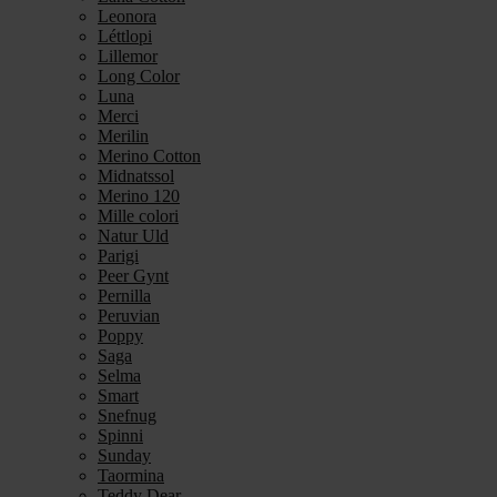
Leonora
Léttlopi
Lillemor
Long Color
Luna
Merci
Merilin
Merino Cotton
Midnatssol
Merino 120
Mille colori
Natur Uld
Parigi
Peer Gynt
Pernilla
Peruvian
Poppy
Saga
Selma
Smart
Snefnug
Spinni
Sunday
Taormina
Teddy Dear