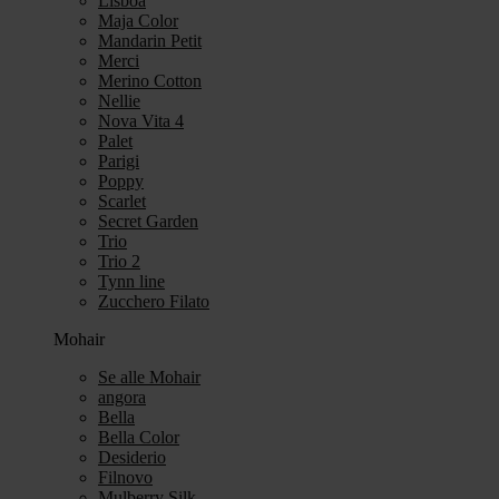
Lisboa
Maja Color
Mandarin Petit
Merci
Merino Cotton
Nellie
Nova Vita 4
Palet
Parigi
Poppy
Scarlet
Secret Garden
Trio
Trio 2
Tynn line
Zucchero Filato
Mohair
Se alle Mohair
angora
Bella
Bella Color
Desiderio
Filnovo
Mulberry Silk