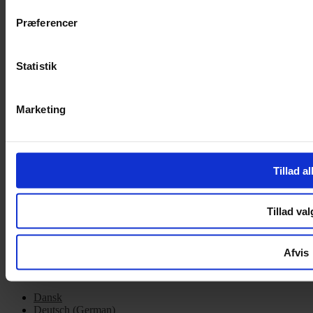
Cookiepolitik
Præferencer
Handelsbetingelser
Privatlivspolitik
Cookiepolitik
Statistik
OM OS
Marketing
Om Yarn Every Wear
Om Yarn Every Wear
ÅBNINGSTIDER
Tillad al
Mandag – Fredag 10:00 – 17:30
Lørdag 10:00 – 14:00
Tillad val
Copyright © 2022.
Design & hosting by Webhuset Ballum ApS
Afvis
Dansk
Deutsch
(
German
)