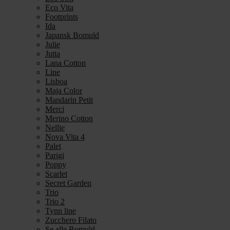
Eco Vita
Footprints
Ida
Japansk Bomuld
Julie
Jutta
Lana Cotton
Line
Lisboa
Maja Color
Mandarin Petit
Merci
Merino Cotton
Nellie
Nova Vita 4
Palet
Parigi
Poppy
Scarlet
Secret Garden
Trio
Trio 2
Tynn line
Zucchero Filato
Se alle Bomuld