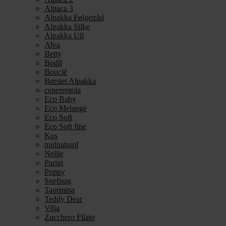
Alpaca 3
Alpakka Følgetråd
Alpakka Silke
Alpakka Ull
Alva
Betty
Bodil
Bouclé
Børstet Alpakka
cenerentola
Eco Baby
Eco Melange
Eco Soft
Eco Soft fine
Kos
midnatssol
Nellie
Parigi
Poppy
Snefnug
Taormina
Teddy Dear
Vilja
Zucchero Filato