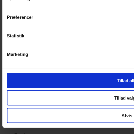
Privatlivspolitik
Cookiepolitik
Præferencer
Handelsbetingelser
Privatlivspolitik
Cookiepolitik
Statistik
OM OS
Marketing
Om Yarn Every Wear
Om Yarn Every Wear
ÅBNINGSTIDER
Tillad al
Mandag – Fredag 10:00 – 17:30
Lørdag 10:00 – 14:00
Tillad val
Copyright © 2022.
Design & hosting by Webhuset Ballum ApS
Afvis