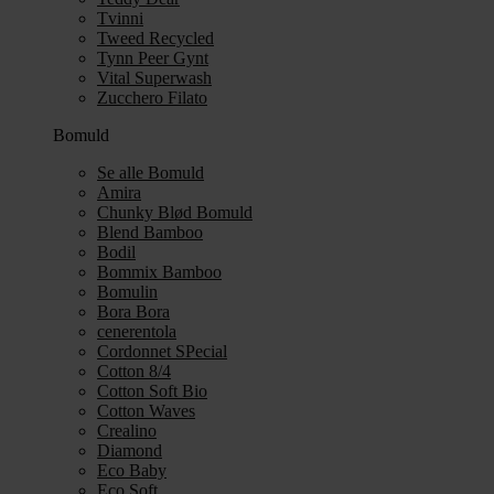
Tvinni
Tweed Recycled
Tynn Peer Gynt
Vital Superwash
Zucchero Filato
Bomuld
Se alle Bomuld
Amira
Chunky Blød Bomuld
Blend Bamboo
Bodil
Bommix Bamboo
Bomulin
Bora Bora
cenerentola
Cordonnet SPecial
Cotton 8/4
Cotton Soft Bio
Cotton Waves
Crealino
Diamond
Eco Baby
Eco Soft