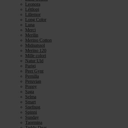
Leonora
Léttlopi
Lillemor
Long Color
Luna
Merci
Merilin
Merino Cotton
Midnatssol
Merino 120
Mille colori
Natur Uld
Parigi
Peer Gynt
Pernilla
Peruvian
Poppy
Saga
Selma
Smart
Snefnug
Spinni
Sunday
Taormina
Teddy Dear