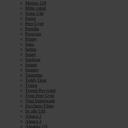
Merino 120
Mille colori
Natur Uld
Parigi
Peer Gynt
Pernilla
Peruvian
Poppy
Saga
Selma
Smart
Snefnug
Spinni
Sunday
Taormina
Teddy Dear
Tvinni
Tweed Recycled
Tynn Peer Gynt
Vital Superwash
Zucchero Filato
Se alle Uld
Alpaca 2
Alpaca 3
Alpakka Ull