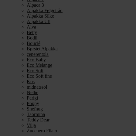
Alpaca 3
Alpakka Følgetråd
Alpakka Silke
Alpakka Ull
Alva
Betty
Bodil
Bouclé
Børstet Alpakka
cenerentola
Eco Baby
Eco Melange
Eco Soft
Eco Soft fine
Kos
midnatssol
Nellie
Parigi
Poppy
Snefnug
Taormina
Teddy Dear
Vilja
Zucchero Filato