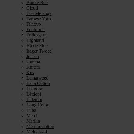
Bumle Bee
Cloud
Eco Melange
Faroese Yarn
Filnovo
Footprints
Fritidsgarn
Highland
Hjerte Fine
Isager Tweed
Jensen
kamma
Knitcol
Kos
Lamatweed
Lana Cotton
Leonora
Léttlopi
Lillemor
Long Color
Luna
Merci
Merilin
Merino Cotton
Midnatssol