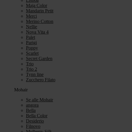
Lisboa
Maja Color
Mandarin Petit
Merci
Merino Cotton
Nellie
Nova Vita 4
Palet
Parigi
Poppy
Scarlet
Secret Garden
Trio
Trio 2
Tynn line
Zucchero Filato
Mohair
Se alle Mohair
angora
Bella
Bella Color
Desiderio
Filnovo
Mulberry Silk