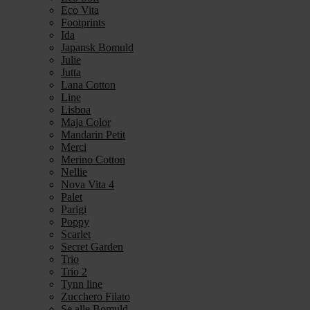
Eco Vita
Footprints
Ida
Japansk Bomuld
Julie
Jutta
Lana Cotton
Line
Lisboa
Maja Color
Mandarin Petit
Merci
Merino Cotton
Nellie
Nova Vita 4
Palet
Parigi
Poppy
Scarlet
Secret Garden
Trio
Trio 2
Tynn line
Zucchero Filato
Se alle Bomuld