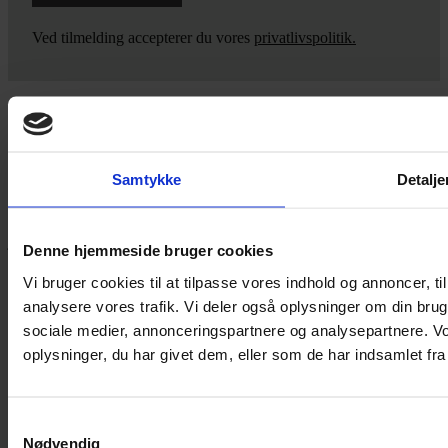
Ved tilmelding accepterer du vores
privatlivspolitik.
Yarn Every Wear
Samtykke
Detalje
Hvis du bøvler med noget eller ønsker ny inspiration, så skriv til
mig
,
eller kom forbi butikken på Vestergade 12 i Tønder. Så hjælper
jeg dig på vej.
Denne hjemmeside bruger cookies
Vestergade 12 6270, Tønder
Vi bruger cookies til at tilpasse vores indhold og annoncer, til 
60 51 96 50
analysere vores trafik. Vi deler også oplysninger om din br
post@yarneverywear.dk
sociale medier, annonceringspartnere og analysepartnere. V
CVR 43041649
oplysninger, du har givet dem, eller som de har indsamlet fra 
Facebook-f
Instagram
SERVICES
Samtykkevalg
Nødvendig
Handelsbetingelser