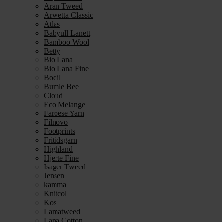
Aran Tweed
Arwetta Classic
Atlas
Babyull Lanett
Bamboo Wool
Betty
Bio Lana
Bio Lana Fine
Bodil
Bumle Bee
Cloud
Eco Melange
Faroese Yarn
Filnovo
Footprints
Fritidsgarn
Highland
Hjerte Fine
Isager Tweed
Jensen
kamma
Knitcol
Kos
Lamatweed
Lana Cotton