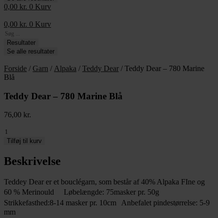
0,00
kr.
0
Kurv
0,00
kr.
0
Kurv
Search
...
Resultater
Se alle resultater
Forside
/
Garn
/
Alpaka
/
Teddy Dear
/ Teddy Dear – 780 Marine
Blå
Teddy Dear – 780 Marine Blå
76,00
kr.
Teddy
Dear
Tilføj til kurv
-
780
Beskrivelse
Marine
Blå
Teddey Dear er et bouclégarn, som består af 40% Alpaka FIne og
antal
60 % Merinould Løbelængde: 75masker pr. 50g
Strikkefasthed:8-14 masker pr. 10cm Anbefalet pindestørrelse: 5-9
mm