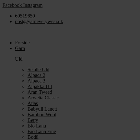
Videre
Facebook
Instagram
til
60519650
indhold
post@yarneverywear.dk
Forside
Garn
Uld
Se alle Uld
Alpaca 2
Alpaca 3
Alpakka Ull
Aran Tweed
Arwetta Classic
Atlas
Babyull Lanett
Bamboo Wool
Betty
Bio Lana
Bio Lana Fine
Bodil