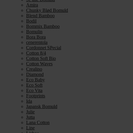
Amira
Chunky Blød Bomuld
Blend Bamboo
Bodil
Bommix Bamboo
Bomulin
Bora Bora
cenerentola
Cordonnet SPecial
Cotton 8/4
Cotton Soft Bio
Cotton Waves
Crealino
Diamond
Eco Baby
Eco Soft
Eco Vita
Footprints
Ida
Japansk Bomuld
Julie
Jutta
Lana Cotton
Line