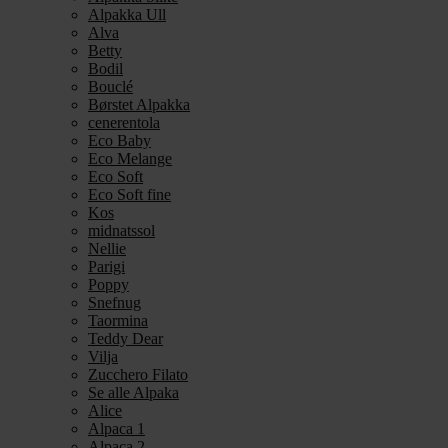
Alpakka Ull
Alva
Betty
Bodil
Bouclé
Børstet Alpakka
cenerentola
Eco Baby
Eco Melange
Eco Soft
Eco Soft fine
Kos
midnatssol
Nellie
Parigi
Poppy
Snefnug
Taormina
Teddy Dear
Vilja
Zucchero Filato
Se alle Alpaka
Alice
Alpaca 1
Alpaca 2