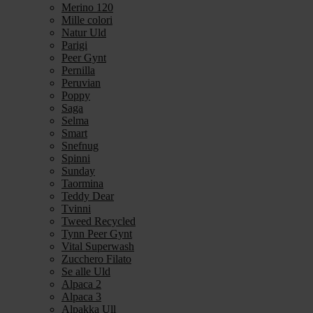
Merino 120
Mille colori
Natur Uld
Parigi
Peer Gynt
Pernilla
Peruvian
Poppy
Saga
Selma
Smart
Snefnug
Spinni
Sunday
Taormina
Teddy Dear
Tvinni
Tweed Recycled
Tynn Peer Gynt
Vital Superwash
Zucchero Filato
Se alle Uld
Alpaca 2
Alpaca 3
Alpakka Ull