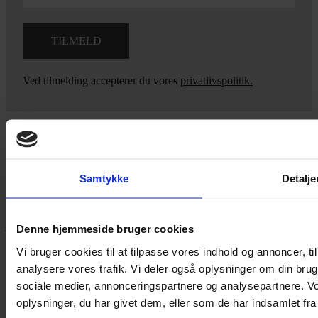
Ved tilmelding accepterer du vores
privatlivspolitik.
Yarn Every Wear
Samtykke
Detalje
Hvis du bøvler med noget eller ønsker ny inspiration, så skriv til
mig
,
eller kom forbi butikken på Vestergade 12 i Tønder. Så hjælper
jeg dig på vej.
Denne hjemmeside bruger cookies
Vestergade 12 6270, Tønder
Vi bruger cookies til at tilpasse vores indhold og annoncer, til 
60 51 96 50
analysere vores trafik. Vi deler også oplysninger om din br
post@yarneverywear.dk
sociale medier, annonceringspartnere og analysepartnere. V
CVR 43041649
oplysninger, du har givet dem, eller som de har indsamlet fra 
Facebook-f
Instagram