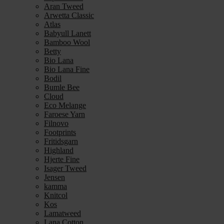
Aran Tweed
Arwetta Classic
Atlas
Babyull Lanett
Bamboo Wool
Betty
Bio Lana
Bio Lana Fine
Bodil
Bumle Bee
Cloud
Eco Melange
Faroese Yarn
Filnovo
Footprints
Fritidsgarn
Highland
Hjerte Fine
Isager Tweed
Jensen
kamma
Knitcol
Kos
Lamatweed
Lana Cotton