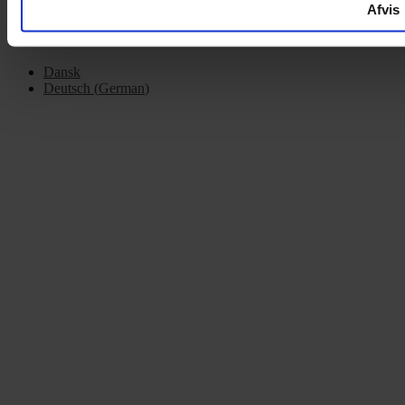
Afvis
Dansk
Deutsch
(
German
)