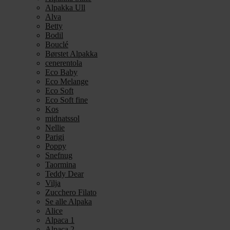
Alpakka Ull
Alva
Betty
Bodil
Bouclé
Børstet Alpakka
cenerentola
Eco Baby
Eco Melange
Eco Soft
Eco Soft fine
Kos
midnatssol
Nellie
Parigi
Poppy
Snefnug
Taormina
Teddy Dear
Vilja
Zucchero Filato
Se alle Alpaka
Alice
Alpaca 1
Alpaca 2