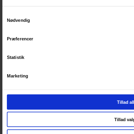
SERVICES
Samtykkevalg
Nødvendig
Handelsbetingelser
Privatlivspolitik
Cookiepolitik
Præferencer
Handelsbetingelser
Privatlivspolitik
Cookiepolitik
Statistik
OM OS
Marketing
Om Yarn Every Wear
Om Yarn Every Wear
ÅBNINGSTIDER
Tillad al
Mandag – Fredag 10:00 – 17:30
Lørdag 10:00 – 14:00
Tillad val
Copyright © 2022.
Design & hosting by Webhuset Ballum ApS