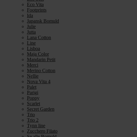
Eco Vita
Footprints
Ida
Japansk Bomuld
Julie
Jutta
Lana Cotton
Line
Lisboa
Maja Color
Mandarin Petit
Merci
Merino Cotton
Nellie
Nova Vita 4
Palet
Parigi
Poppy
Scarlet
Secret Garden
Trio
Trio 2
Tynn line
Zucchero Filato
Se alle Bomuld