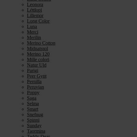
Leonora
Léttlopi
Lillemor
Long Color
Luna
Merci
Merilin
Merino Cotton
Midnatssol
Merino 120
Mille colori
Natur Uld
Parigi
Peer Gynt
Pernilla
Peruvian
Poppy
Saga
Selma
Smart
Snefnug
Spinni
Sunday
Taormina
Teddy Dear