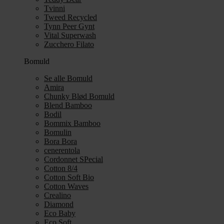
Tvinni
Tweed Recycled
Tynn Peer Gynt
Vital Superwash
Zucchero Filato
Bomuld
Se alle Bomuld
Amira
Chunky Blød Bomuld
Blend Bamboo
Bodil
Bommix Bamboo
Bomulin
Bora Bora
cenerentola
Cordonnet SPecial
Cotton 8/4
Cotton Soft Bio
Cotton Waves
Crealino
Diamond
Eco Baby
Eco Soft