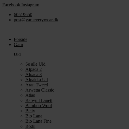
Videre
Facebook
Instagram
til
60519650
indhold
post@yarneverywear.dk
Forside
Garn
Uld
Se alle Uld
Alpaca 2
Alpaca 3
Alpakka Ull
Aran Tweed
Arwetta Classic
Atlas
Babyull Lanett
Bamboo Wool
Betty
Bio Lana
Bio Lana Fine
Bodil