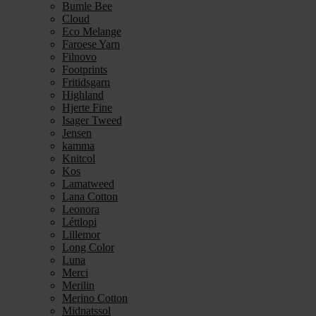
Bumle Bee
Cloud
Eco Melange
Faroese Yarn
Filnovo
Footprints
Fritidsgarn
Highland
Hjerte Fine
Isager Tweed
Jensen
kamma
Knitcol
Kos
Lamatweed
Lana Cotton
Leonora
Léttlopi
Lillemor
Long Color
Luna
Merci
Merilin
Merino Cotton
Midnatssol