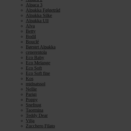
Alpaca 3
Alpakka Følgetråd
Alpakka Silke
Alpakka Ull
Alva
Betty
Bodil
Bouclé
Børstet Alpakka
cenerentola
Eco Baby
Eco Melange
Eco Soft
Eco Soft fine
Kos
midnatssol
Nellie
Parigi
Poppy
Snefnug
Taormina
Teddy Dear
Vilja
Zucchero Filato