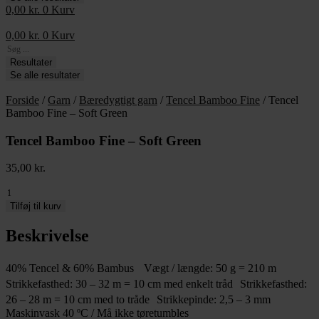
0,00
kr.
0
Kurv
0,00
kr.
0
Kurv
Search
...
Resultater
Se alle resultater
Forside
/
Garn
/
Bæredygtigt garn
/
Tencel Bamboo Fine
/ Tencel
Bamboo Fine – Soft Green
Tencel Bamboo Fine – Soft Green
35,00
kr.
Tencel
Bamboo
Tilføj til kurv
Fine
-
Beskrivelse
Soft
Green
40% Tencel & 60% Bambus Vægt / længde: 50 g = 210 m
antal
Strikkefasthed: 30 – 32 m = 10 cm med enkelt tråd Strikkefasthed:
26 – 28 m = 10 cm med to tråde Strikkepinde: 2,5 – 3 mm
Maskinvask 40 ºC / Må ikke tøretumbles