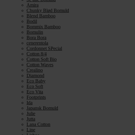
Amira
Chunky Blød Bomuld
Blend Bamboo
Bodil
Bommix Bamboo
Bomulin
Bora Bora
cenerentola
Cordonnet SPecial
Cotton 8/4
Cotton Soft Bio
Cotton Waves
Crealino
Diamond
Eco Baby
Eco Soft
Eco Vita
Footprints
Ida
Japansk Bomuld
Julie
Jutta
Lana Cotton
Line