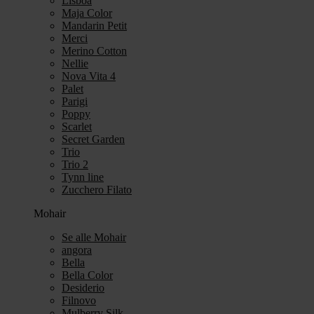
Lisboa
Maja Color
Mandarin Petit
Merci
Merino Cotton
Nellie
Nova Vita 4
Palet
Parigi
Poppy
Scarlet
Secret Garden
Trio
Trio 2
Tynn line
Zucchero Filato
Mohair
Se alle Mohair
angora
Bella
Bella Color
Desiderio
Filnovo
Mulberry Silk