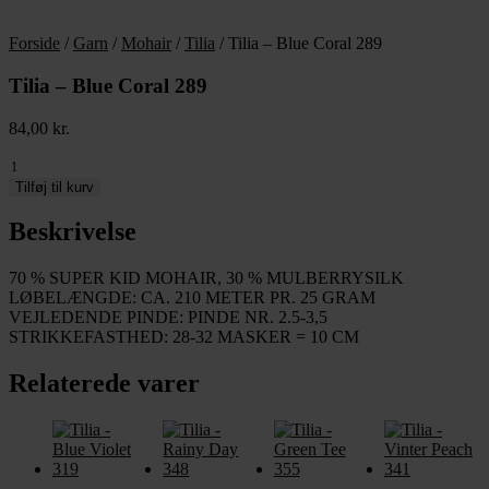
Forside
/
Garn
/
Mohair
/
Tilia
/ Tilia – Blue Coral 289
Tilia – Blue Coral 289
84,00
kr.
Tilia
-
Tilføj til kurv
Blue
Coral
Beskrivelse
289
antal
70 % SUPER KID MOHAIR, 30 % MULBERRYSILK
LØBELÆNGDE: CA. 210 METER PR. 25 GRAM
VEJLEDENDE PINDE: PINDE NR. 2.5-3,5
STRIKKEFASTHED: 28-32 MASKER = 10 CM
Relaterede varer