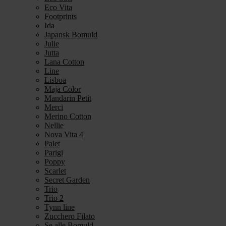
Eco Vita
Footprints
Ida
Japansk Bomuld
Julie
Jutta
Lana Cotton
Line
Lisboa
Maja Color
Mandarin Petit
Merci
Merino Cotton
Nellie
Nova Vita 4
Palet
Parigi
Poppy
Scarlet
Secret Garden
Trio
Trio 2
Tynn line
Zucchero Filato
Se alle Bomuld