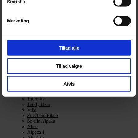
Statistik
Alpakka Ull
Alva
Betty
Marketing
Bodil
Bouclé
Børstet Alpakka
cenerentola
Eco Baby
Tillad alle
Eco Melange
Eco Soft
Eco Soft fine
Kos
Tillad valgte
midnatssol
Nellie
Parigi
Afvis
Poppy
Snefnug
Taormina
Teddy Dear
Vilja
Zucchero Filato
Se alle Alpaka
Alice
Alpaca 1
Alpaca 2