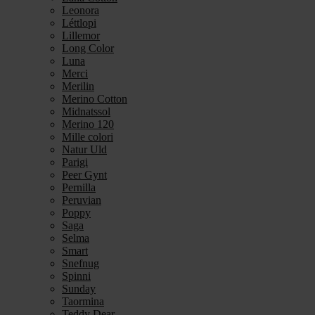
Leonora
Léttlopi
Lillemor
Long Color
Luna
Merci
Merilin
Merino Cotton
Midnatssol
Merino 120
Mille colori
Natur Uld
Parigi
Peer Gynt
Pernilla
Peruvian
Poppy
Saga
Selma
Smart
Snefnug
Spinni
Sunday
Taormina
Teddy Dear