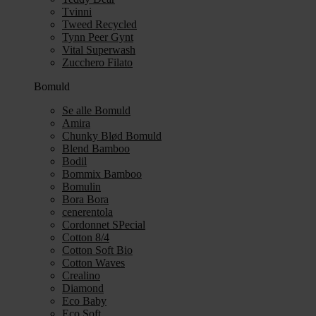
Tvinni
Tweed Recycled
Tynn Peer Gynt
Vital Superwash
Zucchero Filato
Bomuld
Se alle Bomuld
Amira
Chunky Blød Bomuld
Blend Bamboo
Bodil
Bommix Bamboo
Bomulin
Bora Bora
cenerentola
Cordonnet SPecial
Cotton 8/4
Cotton Soft Bio
Cotton Waves
Crealino
Diamond
Eco Baby
Eco Soft