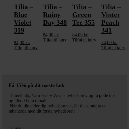
Tilia –
Tilia –
Tilia –
Tilia –
Blue
Rainy
Green
Vinter
Violet
Day 348
Tee 355
Peach
319
341
84,00
kr.
84,00
kr.
Tilføj til kurv
Tilføj til kurv
84,00
kr.
84,00
kr.
Tilføj til kurv
Tilføj til kurv
Få 15% på dit næste køb
Tilmeld dig Yarn Every Wear's nyhedsbrev og få gode tips
og tilbud i din e-mail.
Når du tilmelder dig nyhedsbrevet, får du samtidig en
rabatkode med dit første nyhedsbrev.
E-mail: