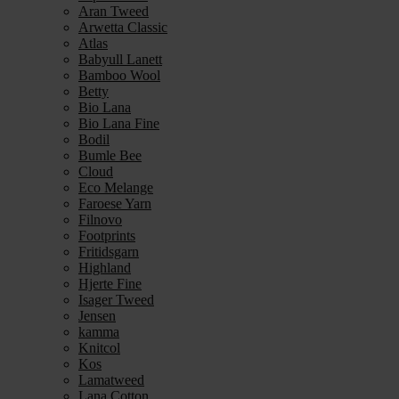
Aran Tweed
Arwetta Classic
Atlas
Babyull Lanett
Bamboo Wool
Betty
Bio Lana
Bio Lana Fine
Bodil
Bumle Bee
Cloud
Eco Melange
Faroese Yarn
Filnovo
Footprints
Fritidsgarn
Highland
Hjerte Fine
Isager Tweed
Jensen
kamma
Knitcol
Kos
Lamatweed
Lana Cotton