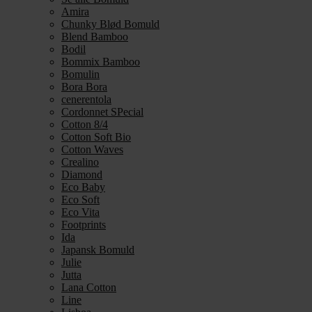
Amira
Chunky Blød Bomuld
Blend Bamboo
Bodil
Bommix Bamboo
Bomulin
Bora Bora
cenerentola
Cordonnet SPecial
Cotton 8/4
Cotton Soft Bio
Cotton Waves
Crealino
Diamond
Eco Baby
Eco Soft
Eco Vita
Footprints
Ida
Japansk Bomuld
Julie
Jutta
Lana Cotton
Line