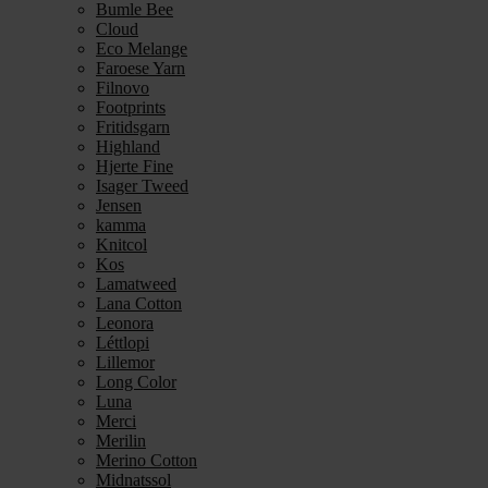
Bumle Bee
Cloud
Eco Melange
Faroese Yarn
Filnovo
Footprints
Fritidsgarn
Highland
Hjerte Fine
Isager Tweed
Jensen
kamma
Knitcol
Kos
Lamatweed
Lana Cotton
Leonora
Léttlopi
Lillemor
Long Color
Luna
Merci
Merilin
Merino Cotton
Midnatssol