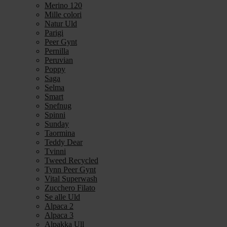
Merino 120
Mille colori
Natur Uld
Parigi
Peer Gynt
Pernilla
Peruvian
Poppy
Saga
Selma
Smart
Snefnug
Spinni
Sunday
Taormina
Teddy Dear
Tvinni
Tweed Recycled
Tynn Peer Gynt
Vital Superwash
Zucchero Filato
Se alle Uld
Alpaca 2
Alpaca 3
Alpakka Ull