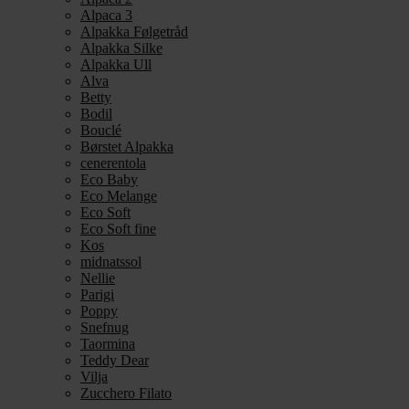
Alpaca 3
Alpakka Følgetråd
Alpakka Silke
Alpakka Ull
Alva
Betty
Bodil
Bouclé
Børstet Alpakka
cenerentola
Eco Baby
Eco Melange
Eco Soft
Eco Soft fine
Kos
midnatssol
Nellie
Parigi
Poppy
Snefnug
Taormina
Teddy Dear
Vilja
Zucchero Filato