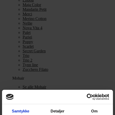
Lisboa
Maja Color
Mandarin Petit
Merci
Merino Cotton
Nellie
Nova Vita 4
Palet
Parigi
Poppy
Scarlet
Secret Garden
Trio
Trio 2
Tynn line
Zucchero Filato
Mohair
Se alle Mohair
angora
Bella
Bella Color
Desiderio
Filnovo
Samtykke
Detaljer
Om
Mulberry Silk