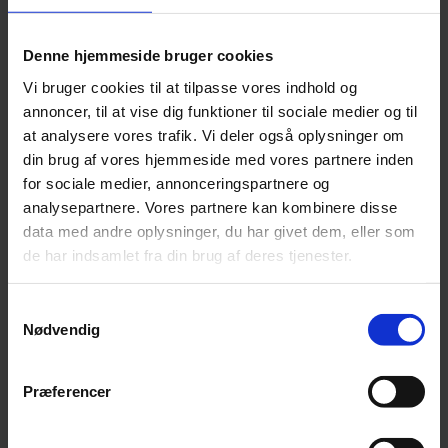
Leonora
Silk Mohair
Tilia
Denne hjemmeside bruger cookies
Tynn Silk Mohair
Vi bruger cookies til at tilpasse vores indhold og
Se alle Mohair
angora
annoncer, til at vise dig funktioner til sociale medier og til
Bella
at analysere vores trafik. Vi deler også oplysninger om
Bella Color
din brug af vores hjemmeside med vores partnere inden
Desiderio
Filnovo
for sociale medier, annonceringspartnere og
Mulberry Silk
analysepartnere. Vores partnere kan kombinere disse
Leonora
data med andre oplysninger, du har givet dem, eller som
Silk Mohair
Tilia
de har indsamlet fra din brug af deres tjenester.
Tynn Silk Mohair
Alpaka
Samtykkevalg
Nødvendig
Se alle Alpaka
Alice
Alpaca 1
Alpaca 2
Præferencer
Alpaca 3
Alpakka Følgetråd
Alpakka Silke