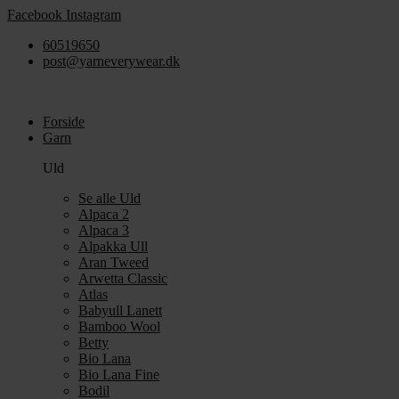
Videre
Facebook
Instagram
til
60519650
indhold
post@yarneverywear.dk
Forside
Garn
Uld
Se alle Uld
Alpaca 2
Alpaca 3
Alpakka Ull
Aran Tweed
Arwetta Classic
Atlas
Babyull Lanett
Bamboo Wool
Betty
Bio Lana
Bio Lana Fine
Bodil