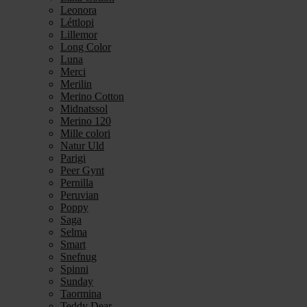
Leonora
Léttlopi
Lillemor
Long Color
Luna
Merci
Merilin
Merino Cotton
Midnatssol
Merino 120
Mille colori
Natur Uld
Parigi
Peer Gynt
Pernilla
Peruvian
Poppy
Saga
Selma
Smart
Snefnug
Spinni
Sunday
Taormina
Teddy Dear