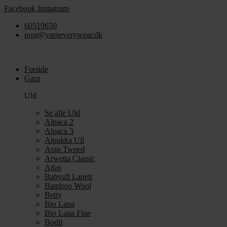
Videre
Facebook
Instagram
til
60519650
indhold
post@yarneverywear.dk
Forside
Garn
Uld
Se alle Uld
Alpaca 2
Alpaca 3
Alpakka Ull
Aran Tweed
Arwetta Classic
Atlas
Babyull Lanett
Bamboo Wool
Betty
Bio Lana
Bio Lana Fine
Bodil