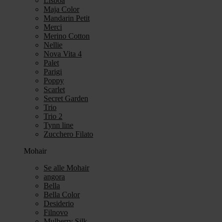
Lisboa
Maja Color
Mandarin Petit
Merci
Merino Cotton
Nellie
Nova Vita 4
Palet
Parigi
Poppy
Scarlet
Secret Garden
Trio
Trio 2
Tynn line
Zucchero Filato
Mohair
Se alle Mohair
angora
Bella
Bella Color
Desiderio
Filnovo
Mulberry Silk