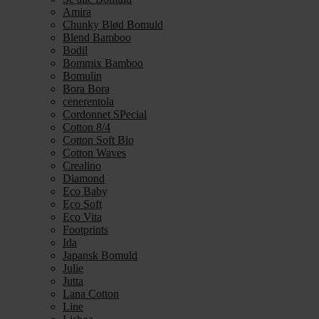
Amira
Chunky Blød Bomuld
Blend Bamboo
Bodil
Bommix Bamboo
Bomulin
Bora Bora
cenerentola
Cordonnet SPecial
Cotton 8/4
Cotton Soft Bio
Cotton Waves
Crealino
Diamond
Eco Baby
Eco Soft
Eco Vita
Footprints
Ida
Japansk Bomuld
Julie
Jutta
Lana Cotton
Line