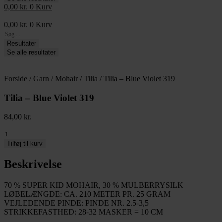
0,00
kr.
0
Kurv
0,00
kr.
0
Kurv
Search
...
Resultater
Se alle resultater
Forside
/
Garn
/
Mohair
/
Tilia
/ Tilia – Blue Violet 319
Tilia – Blue Violet 319
84,00
kr.
Tilia
-
Tilføj til kurv
Blue
Violet
Beskrivelse
319
antal
70 % SUPER KID MOHAIR, 30 % MULBERRYSILK
LØBELÆNGDE: CA. 210 METER PR. 25 GRAM
VEJLEDENDE PINDE: PINDE NR. 2.5-3,5
STRIKKEFASTHED: 28-32 MASKER = 10 CM