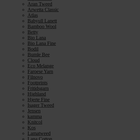
Aran Tweed
Arwetta Classic
Atlas
Babyull Lanett
Bamboo Wool
Betty
Bio Lana
Bio Lana Fine
Bodil
Bumle Bee
Cloud
Eco Melange
Faroese Yarn
Filnovo
Footprints
Fritidsgarn
Highland
Hjerte Fine
Isager Tweed
Jensen
kamma
Knitcol
Kos
Lamatweed
Lana Cotton