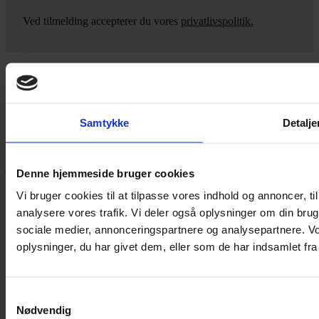
Ved tilmelding accepterer du vores
privatlivspolitik.
Yarn Every Wear
Samtykke
Detalje
Hvis du bøvler med noget eller ønsker ny inspiration, så skriv til
mig
,
eller kom forbi butikken på Vestergade 12 i Tønder. Så hjælper
jeg dig på vej.
Denne hjemmeside bruger cookies
Vestergade 12 6270, Tønder
Vi bruger cookies til at tilpasse vores indhold og annoncer, til 
60 51 96 50
analysere vores trafik. Vi deler også oplysninger om din br
post@yarneverywear.dk
CVR 43041649
sociale medier, annonceringspartnere og analysepartnere. V
oplysninger, du har givet dem, eller som de har indsamlet fra 
Facebook-f
Instagram
SERVICES
Samtykkevalg
Nødvendig
Handelsbetingelser