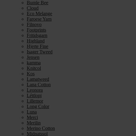
Bumle Bee
Cloud
Eco Melange
Faroese Yarn
Filnovo
Footprints
Fritidsgarn
Highland
Hjerte Fine
Isager Tweed
Jensen
kamma
Knitcol
Kos
Lamatweed
Lana Cotton
Leonora
Léttlopi
Lillemor
Long Color
Luna
Merci
Merilin
Merino Cotton
Midnatssol