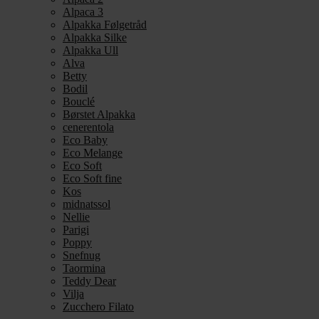
Alpaca 3
Alpakka Følgetråd
Alpakka Silke
Alpakka Ull
Alva
Betty
Bodil
Bouclé
Børstet Alpakka
cenerentola
Eco Baby
Eco Melange
Eco Soft
Eco Soft fine
Kos
midnatssol
Nellie
Parigi
Poppy
Snefnug
Taormina
Teddy Dear
Vilja
Zucchero Filato