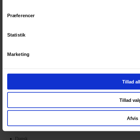
Privatlivspolitik
Cookiepolitik
Præferencer
Handelsbetingelser
Privatlivspolitik
Cookiepolitik
Statistik
OM OS
Marketing
Om Yarn Every Wear
Om Yarn Every Wear
ÅBNINGSTIDER
Tillad al
Mandag – Fredag 10:00 – 17:30
Lørdag 10:00 – 14:00
Tillad val
Copyright © 2022.
Design & hosting by Webhuset Ballum ApS
Afvis
Dansk