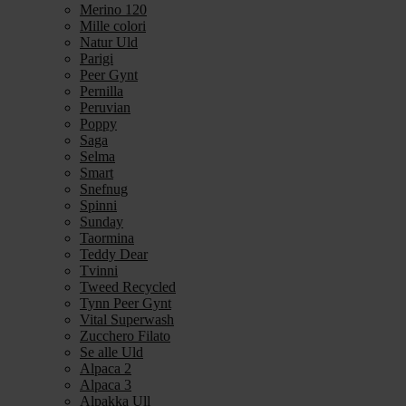
Merino 120
Mille colori
Natur Uld
Parigi
Peer Gynt
Pernilla
Peruvian
Poppy
Saga
Selma
Smart
Snefnug
Spinni
Sunday
Taormina
Teddy Dear
Tvinni
Tweed Recycled
Tynn Peer Gynt
Vital Superwash
Zucchero Filato
Se alle Uld
Alpaca 2
Alpaca 3
Alpakka Ull