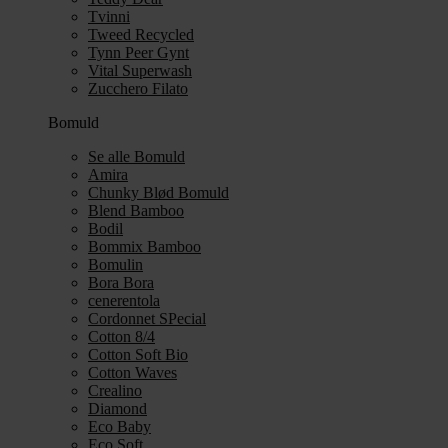
Tvinni
Tweed Recycled
Tynn Peer Gynt
Vital Superwash
Zucchero Filato
Bomuld
Se alle Bomuld
Amira
Chunky Blød Bomuld
Blend Bamboo
Bodil
Bommix Bamboo
Bomulin
Bora Bora
cenerentola
Cordonnet SPecial
Cotton 8/4
Cotton Soft Bio
Cotton Waves
Crealino
Diamond
Eco Baby
Eco Soft