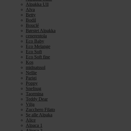
Alpakka Ull
Alva
Betty
Bodil
Bouclé
Børstet Alpakka
cenerentola
Eco Baby
Eco Melange
Eco Soft
Eco Soft fine
Kos
midnatssol
Nellie
Parigi
Poppy
Snefnug
Taormina
Teddy Dear
Vilja
Zucchero Filato
Se alle Alpaka
Alice
Alpaca 1
Alpaca 2