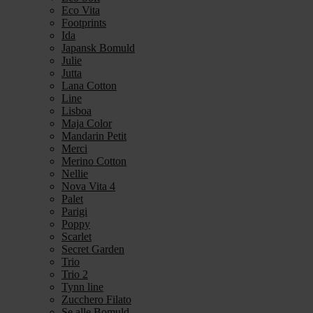
Eco Vita
Footprints
Ida
Japansk Bomuld
Julie
Jutta
Lana Cotton
Line
Lisboa
Maja Color
Mandarin Petit
Merci
Merino Cotton
Nellie
Nova Vita 4
Palet
Parigi
Poppy
Scarlet
Secret Garden
Trio
Trio 2
Tynn line
Zucchero Filato
Se alle Bomuld