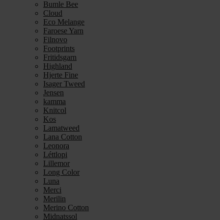
Bumle Bee
Cloud
Eco Melange
Faroese Yarn
Filnovo
Footprints
Fritidsgarn
Highland
Hjerte Fine
Isager Tweed
Jensen
kamma
Knitcol
Kos
Lamatweed
Lana Cotton
Leonora
Léttlopi
Lillemor
Long Color
Luna
Merci
Merilin
Merino Cotton
Midnatssol