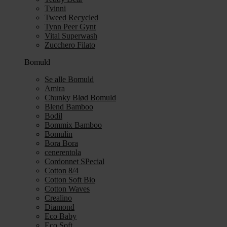
Tvinni
Tweed Recycled
Tynn Peer Gynt
Vital Superwash
Zucchero Filato
Bomuld
Se alle Bomuld
Amira
Chunky Blød Bomuld
Blend Bamboo
Bodil
Bommix Bamboo
Bomulin
Bora Bora
cenerentola
Cordonnet SPecial
Cotton 8/4
Cotton Soft Bio
Cotton Waves
Crealino
Diamond
Eco Baby
Eco Soft