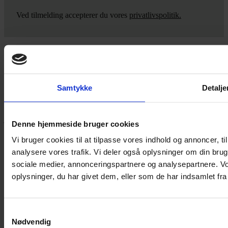
Ved tilmelding accepterer du vores
privatlivspolitik.
Yarn Every Wear
Samtykke
Detalje
Hvis du bøvler med noget eller ønsker ny inspiration, så skriv til
mig
,
eller kom forbi butikken på Vestergade 12 i Tønder. Så hjælper
jeg dig på vej.
Denne hjemmeside bruger cookies
Vestergade 12 6270, Tønder
Vi bruger cookies til at tilpasse vores indhold og annoncer, til 
60 51 96 50
analysere vores trafik. Vi deler også oplysninger om din br
post@yarneverywear.dk
CVR 43041649
sociale medier, annonceringspartnere og analysepartnere. V
oplysninger, du har givet dem, eller som de har indsamlet fra 
Facebook-f
Instagram
SERVICES
Samtykkevalg
Nødvendig
Handelsbetingelser