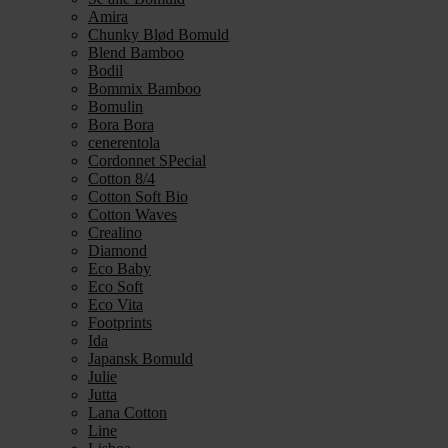
Amira
Chunky Blød Bomuld
Blend Bamboo
Bodil
Bommix Bamboo
Bomulin
Bora Bora
cenerentola
Cordonnet SPecial
Cotton 8/4
Cotton Soft Bio
Cotton Waves
Crealino
Diamond
Eco Baby
Eco Soft
Eco Vita
Footprints
Ida
Japansk Bomuld
Julie
Jutta
Lana Cotton
Line