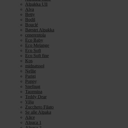
Alpakka Ull
Alva
Betty
Bodil
Bouclé
Børstet Alpakka
cenerentola
Eco Baby
Eco Melange
Eco Soft
Eco Soft fine
Kos
midnatssol
Nellie
Parigi
Poppy
Snefnug
Taormina
Teddy Dear
Vilja
Zucchero Filato
Se alle Alpaka
Alice
Alpaca 1
Alpaca 2