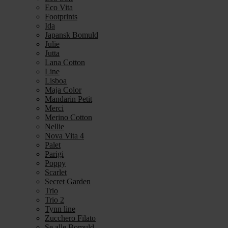
Eco Vita
Footprints
Ida
Japansk Bomuld
Julie
Jutta
Lana Cotton
Line
Lisboa
Maja Color
Mandarin Petit
Merci
Merino Cotton
Nellie
Nova Vita 4
Palet
Parigi
Poppy
Scarlet
Secret Garden
Trio
Trio 2
Tynn line
Zucchero Filato
Se alle Bomuld