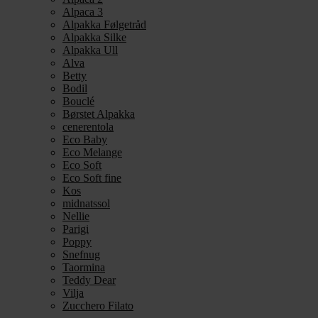
Alpaca 3
Alpakka Følgetråd
Alpakka Silke
Alpakka Ull
Alva
Betty
Bodil
Bouclé
Børstet Alpakka
cenerentola
Eco Baby
Eco Melange
Eco Soft
Eco Soft fine
Kos
midnatssol
Nellie
Parigi
Poppy
Snefnug
Taormina
Teddy Dear
Vilja
Zucchero Filato