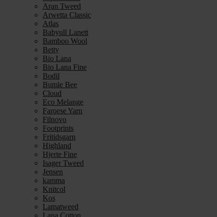
Aran Tweed
Arwetta Classic
Atlas
Babyull Lanett
Bamboo Wool
Betty
Bio Lana
Bio Lana Fine
Bodil
Bumle Bee
Cloud
Eco Melange
Faroese Yarn
Filnovo
Footprints
Fritidsgarn
Highland
Hjerte Fine
Isager Tweed
Jensen
kamma
Knitcol
Kos
Lamatweed
Lana Cotton