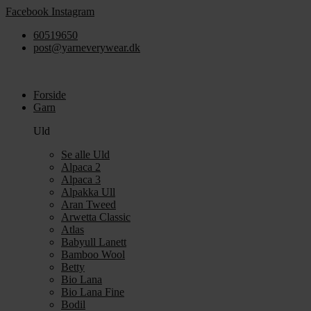
Videre
Facebook
Instagram
til
60519650
indhold
post@yarneverywear.dk
Forside
Garn
Uld
Se alle Uld
Alpaca 2
Alpaca 3
Alpakka Ull
Aran Tweed
Arwetta Classic
Atlas
Babyull Lanett
Bamboo Wool
Betty
Bio Lana
Bio Lana Fine
Bodil