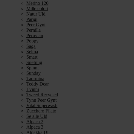
Merino 120
Mille colori
Natur Uld
Parigi
Peer Gynt
Pernilla
Peruvian
Poppy
Saga
Selma
Smart
Snefnug
Spinni
Sunday
Taormina
Teddy Dear
Tvinni
Tweed Recycled
Tynn Peer Gynt
Vital Superwash
Zucchero Filato
Se alle Uld
Alpaca 2
Alpaca 3
Alpakka Ull