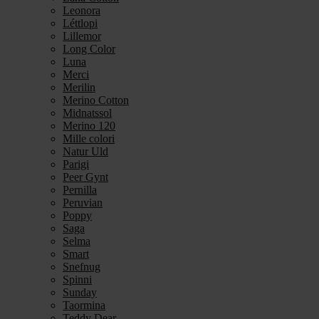
Leonora
Léttlopi
Lillemor
Long Color
Luna
Merci
Merilin
Merino Cotton
Midnatssol
Merino 120
Mille colori
Natur Uld
Parigi
Peer Gynt
Pernilla
Peruvian
Poppy
Saga
Selma
Smart
Snefnug
Spinni
Sunday
Taormina
Teddy Dear