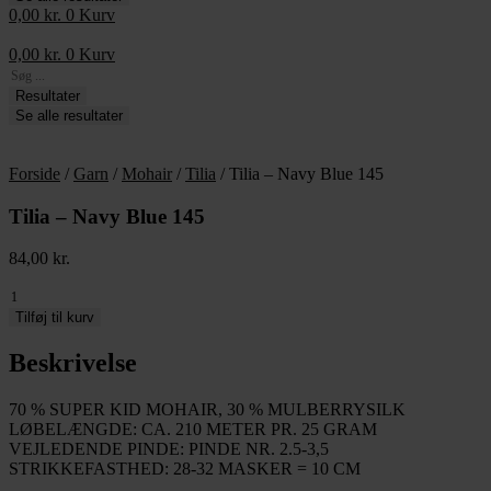
0,00
kr.
0
Kurv
0,00
kr.
0
Kurv
Search
...
Resultater
Se alle resultater
Forside
/
Garn
/
Mohair
/
Tilia
/ Tilia – Navy Blue 145
Tilia – Navy Blue 145
84,00
kr.
Tilia
-
Tilføj til kurv
Navy
Blue
Beskrivelse
145
antal
70 % SUPER KID MOHAIR, 30 % MULBERRYSILK
LØBELÆNGDE: CA. 210 METER PR. 25 GRAM
VEJLEDENDE PINDE: PINDE NR. 2.5-3,5
STRIKKEFASTHED: 28-32 MASKER = 10 CM