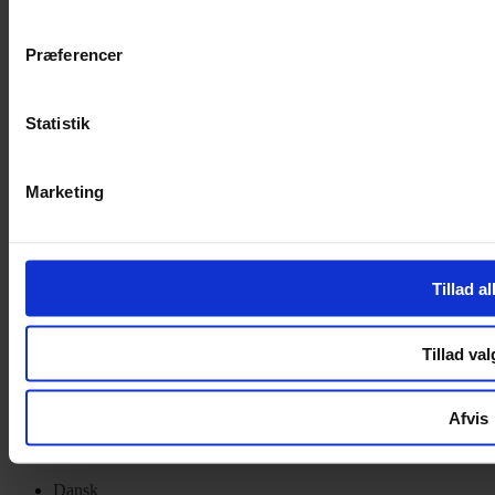
Privatlivspolitik
Cookiepolitik
Præferencer
Handelsbetingelser
Privatlivspolitik
Cookiepolitik
Statistik
OM OS
Marketing
Om Yarn Every Wear
Om Yarn Every Wear
ÅBNINGSTIDER
Tillad al
Mandag – Fredag 10:00 – 17:30
Lørdag 10:00 – 14:00
Tillad val
Copyright © 2022.
Design & hosting by Webhuset Ballum ApS
Afvis
Dansk