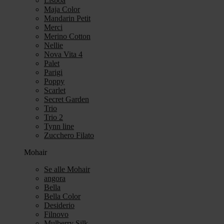
Lisboa
Maja Color
Mandarin Petit
Merci
Merino Cotton
Nellie
Nova Vita 4
Palet
Parigi
Poppy
Scarlet
Secret Garden
Trio
Trio 2
Tynn line
Zucchero Filato
Mohair
Se alle Mohair
angora
Bella
Bella Color
Desiderio
Filnovo
Mulberry Silk