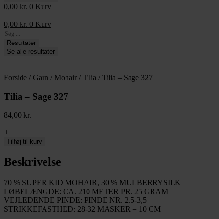
0,00
kr.
0
Kurv
0,00
kr.
0
Kurv
Search
...
Resultater
Se alle resultater
Forside
/
Garn
/
Mohair
/
Tilia
/ Tilia – Sage 327
Tilia – Sage 327
84,00
kr.
Tilia
-
Tilføj til kurv
Sage
327
Beskrivelse
antal
70 % SUPER KID MOHAIR, 30 % MULBERRYSILK
LØBELÆNGDE: CA. 210 METER PR. 25 GRAM
VEJLEDENDE PINDE: PINDE NR. 2.5-3,5
STRIKKEFASTHED: 28-32 MASKER = 10 CM