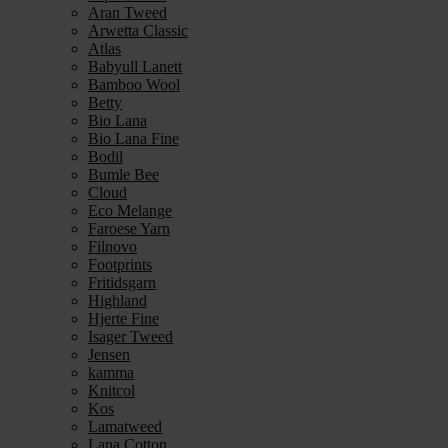
Aran Tweed
Arwetta Classic
Atlas
Babyull Lanett
Bamboo Wool
Betty
Bio Lana
Bio Lana Fine
Bodil
Bumle Bee
Cloud
Eco Melange
Faroese Yarn
Filnovo
Footprints
Fritidsgarn
Highland
Hjerte Fine
Isager Tweed
Jensen
kamma
Knitcol
Kos
Lamatweed
Lana Cotton