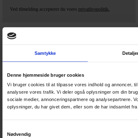
Ved tilmelding accepterer du vores
privatlivspolitik.
Yarn Every Wear
Samtykke
Detalje
Hvis du bøvler med noget eller ønsker ny inspiration, så skriv til
mig
,
eller kom forbi butikken på Vestergade 12 i Tønder. Så hjælper
jeg dig på vej.
Denne hjemmeside bruger cookies
Vestergade 12 6270, Tønder
Vi bruger cookies til at tilpasse vores indhold og annoncer, til 
60 51 96 50
analysere vores trafik. Vi deler også oplysninger om din br
post@yarneverywear.dk
CVR 43041649
sociale medier, annonceringspartnere og analysepartnere. V
oplysninger, du har givet dem, eller som de har indsamlet fra 
Facebook-f
Instagram
SERVICES
Samtykkevalg
Nødvendig
Handelsbetingelser