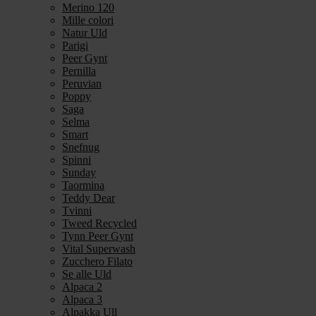
Merino 120
Mille colori
Natur Uld
Parigi
Peer Gynt
Pernilla
Peruvian
Poppy
Saga
Selma
Smart
Snefnug
Spinni
Sunday
Taormina
Teddy Dear
Tvinni
Tweed Recycled
Tynn Peer Gynt
Vital Superwash
Zucchero Filato
Se alle Uld
Alpaca 2
Alpaca 3
Alpakka Ull