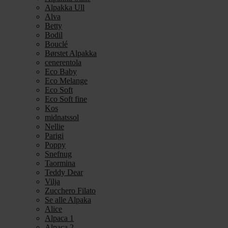
Alpakka Ull
Alva
Betty
Bodil
Bouclé
Børstet Alpakka
cenerentola
Eco Baby
Eco Melange
Eco Soft
Eco Soft fine
Kos
midnatssol
Nellie
Parigi
Poppy
Snefnug
Taormina
Teddy Dear
Vilja
Zucchero Filato
Se alle Alpaka
Alice
Alpaca 1
Alpaca 2