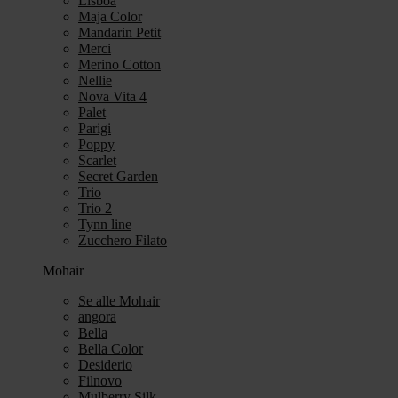
Lisboa
Maja Color
Mandarin Petit
Merci
Merino Cotton
Nellie
Nova Vita 4
Palet
Parigi
Poppy
Scarlet
Secret Garden
Trio
Trio 2
Tynn line
Zucchero Filato
Mohair
Se alle Mohair
angora
Bella
Bella Color
Desiderio
Filnovo
Mulberry Silk