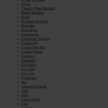
Amira
Chunky Blød Bomuld
Blend Bamboo
Bodil
Bommix Bamboo
Bomulin
Bora Bora
cenerentola
Cordonnet SPecial
Cotton 8/4
Cotton Soft Bio
Cotton Waves
Crealino
Diamond
Eco Baby
Eco Soft
Eco Vita
Footprints
Ida
Japansk Bomuld
Julie
Jutta
Lana Cotton
Line