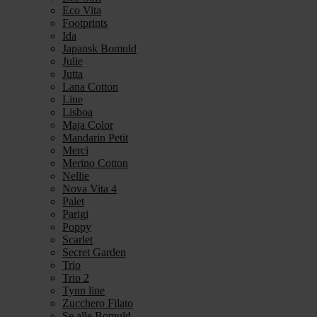
Eco Vita
Footprints
Ida
Japansk Bomuld
Julie
Jutta
Lana Cotton
Line
Lisboa
Maja Color
Mandarin Petit
Merci
Merino Cotton
Nellie
Nova Vita 4
Palet
Parigi
Poppy
Scarlet
Secret Garden
Trio
Trio 2
Tynn line
Zucchero Filato
Se alle Bomuld