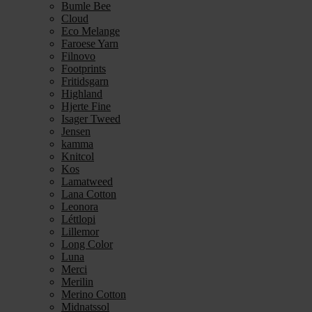
Bumle Bee
Cloud
Eco Melange
Faroese Yarn
Filnovo
Footprints
Fritidsgarn
Highland
Hjerte Fine
Isager Tweed
Jensen
kamma
Knitcol
Kos
Lamatweed
Lana Cotton
Leonora
Léttlopi
Lillemor
Long Color
Luna
Merci
Merilin
Merino Cotton
Midnatssol