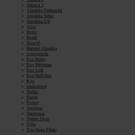
Alpaca 3
Alpakka Følgetråd
Alpakka Silke
Alpakka Ull
Alva
Betty
Bodil
Bouclé
Børstet Alpakka
cenerentola
Eco Baby
Eco Melange
Eco Soft
Eco Soft fine
Kos
midnatssol
Nellie
Parigi
Poppy
Snefnug
Taormina
Teddy Dear
Vilja
Zucchero Filato