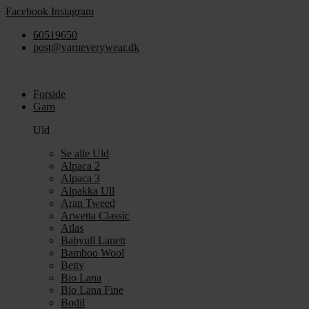
Videre
Facebook
Instagram
til
60519650
indhold
post@yarneverywear.dk
Forside
Garn
Uld
Se alle Uld
Alpaca 2
Alpaca 3
Alpakka Ull
Aran Tweed
Arwetta Classic
Atlas
Babyull Lanett
Bamboo Wool
Betty
Bio Lana
Bio Lana Fine
Bodil