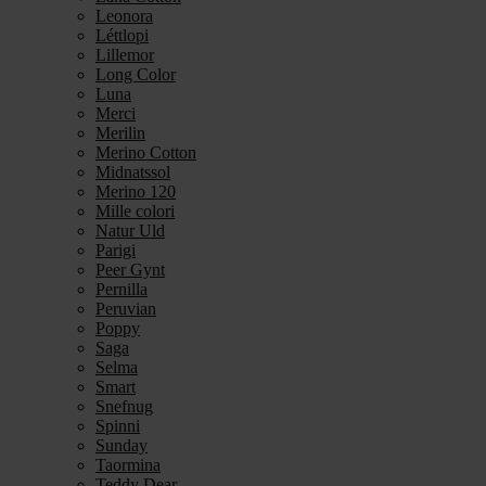
Leonora
Léttlopi
Lillemor
Long Color
Luna
Merci
Merilin
Merino Cotton
Midnatssol
Merino 120
Mille colori
Natur Uld
Parigi
Peer Gynt
Pernilla
Peruvian
Poppy
Saga
Selma
Smart
Snefnug
Spinni
Sunday
Taormina
Teddy Dear