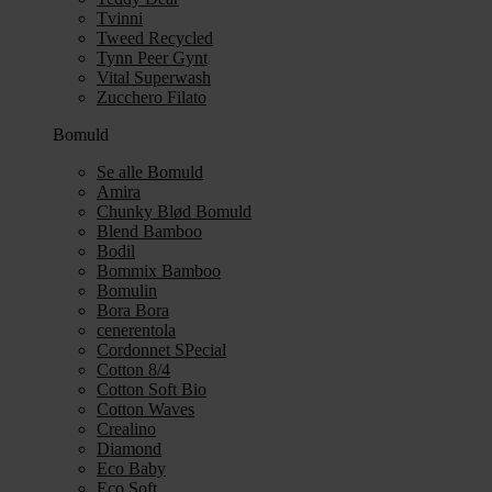
Tvinni
Tweed Recycled
Tynn Peer Gynt
Vital Superwash
Zucchero Filato
Bomuld
Se alle Bomuld
Amira
Chunky Blød Bomuld
Blend Bamboo
Bodil
Bommix Bamboo
Bomulin
Bora Bora
cenerentola
Cordonnet SPecial
Cotton 8/4
Cotton Soft Bio
Cotton Waves
Crealino
Diamond
Eco Baby
Eco Soft