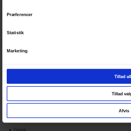
Privatlivspolitik
Cookiepolitik
Præferencer
Handelsbetingelser
Privatlivspolitik
Cookiepolitik
Statistik
OM OS
Marketing
Om Yarn Every Wear
Om Yarn Every Wear
ÅBNINGSTIDER
Tillad al
Mandag – Fredag 10:00 – 17:30
Lørdag 10:00 – 14:00
Tillad val
Copyright © 2022.
Design & hosting by Webhuset Ballum ApS
Afvis
Dansk