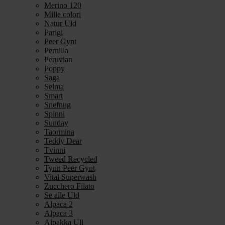
Merino 120
Mille colori
Natur Uld
Parigi
Peer Gynt
Pernilla
Peruvian
Poppy
Saga
Selma
Smart
Snefnug
Spinni
Sunday
Taormina
Teddy Dear
Tvinni
Tweed Recycled
Tynn Peer Gynt
Vital Superwash
Zucchero Filato
Se alle Uld
Alpaca 2
Alpaca 3
Alpakka Ull