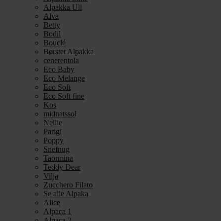
Alpakka Ull
Alva
Betty
Bodil
Bouclé
Børstet Alpakka
cenerentola
Eco Baby
Eco Melange
Eco Soft
Eco Soft fine
Kos
midnatssol
Nellie
Parigi
Poppy
Snefnug
Taormina
Teddy Dear
Vilja
Zucchero Filato
Se alle Alpaka
Alice
Alpaca 1
Alpaca 2