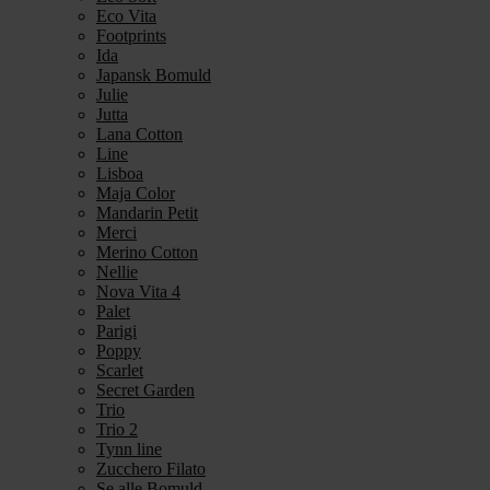
Eco Vita
Footprints
Ida
Japansk Bomuld
Julie
Jutta
Lana Cotton
Line
Lisboa
Maja Color
Mandarin Petit
Merci
Merino Cotton
Nellie
Nova Vita 4
Palet
Parigi
Poppy
Scarlet
Secret Garden
Trio
Trio 2
Tynn line
Zucchero Filato
Se alle Bomuld