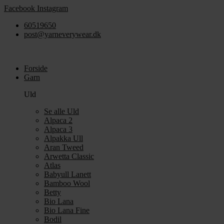
Videre
Facebook
Instagram
til
60519650
indhold
post@yarneverywear.dk
Forside
Garn
Uld
Se alle Uld
Alpaca 2
Alpaca 3
Alpakka Ull
Aran Tweed
Arwetta Classic
Atlas
Babyull Lanett
Bamboo Wool
Betty
Bio Lana
Bio Lana Fine
Bodil