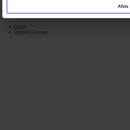
Afvis
Dansk
Deutsch
(
German
)