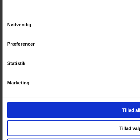
Facebook-f
Instagram
SERVICES
Samtykkevalg
Nødvendig
Handelsbetingelser
Privatlivspolitik
Cookiepolitik
Præferencer
Handelsbetingelser
Privatlivspolitik
Cookiepolitik
Statistik
OM OS
Marketing
Om Yarn Every Wear
Om Yarn Every Wear
ÅBNINGSTIDER
Tillad al
Mandag – Fredag 10:00 – 17:30
Lørdag 10:00 – 14:00
Tillad val
Copyright © 2022.
Design & hosting by Webhuset Ballum ApS