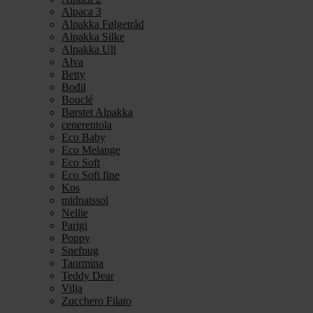
Alpaca 3
Alpakka Følgetråd
Alpakka Silke
Alpakka Ull
Alva
Betty
Bodil
Bouclé
Børstet Alpakka
cenerentola
Eco Baby
Eco Melange
Eco Soft
Eco Soft fine
Kos
midnatssol
Nellie
Parigi
Poppy
Snefnug
Taormina
Teddy Dear
Vilja
Zucchero Filato