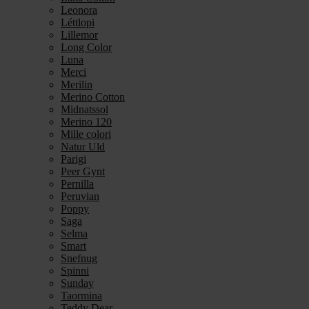
Leonora
Léttlopi
Lillemor
Long Color
Luna
Merci
Merilin
Merino Cotton
Midnatssol
Merino 120
Mille colori
Natur Uld
Parigi
Peer Gynt
Pernilla
Peruvian
Poppy
Saga
Selma
Smart
Snefnug
Spinni
Sunday
Taormina
Teddy Dear