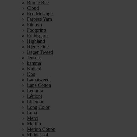
Bumle Bee
Cloud
Eco Melange
Faroese Yarn
Filnovo
Footprints
Fritidsgarn
Highland
Hjerte Fine
Isager Tweed
Jensen
kamma
Knitcol
Kos
Lamatweed
Lana Cotton
Leonora
Léttlopi
Lillemor
Long Color
Luna
Merci
Merilin
Merino Cotton
Midnatssol