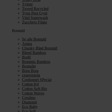
Tvinni
Tweed Recycled
Tynn Peer Gynt
Vital Superwash
Zucchero Filato
Bomuld
Se alle Bomuld
Amira
Chunky Blød Bomuld
Blend Bamboo
Bodil
Bommix Bamboo
Bomulin
Bora Bora
cenerentola
Cordonnet SPecial
Cotton 8/4
Cotton Soft Bio
Cotton Waves
Crealino
Diamond
Eco Baby
Eco Soft