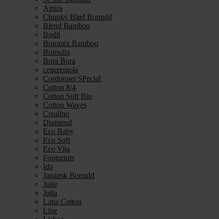
Amira
Chunky Blød Bomuld
Blend Bamboo
Bodil
Bommix Bamboo
Bomulin
Bora Bora
cenerentola
Cordonnet SPecial
Cotton 8/4
Cotton Soft Bio
Cotton Waves
Crealino
Diamond
Eco Baby
Eco Soft
Eco Vita
Footprints
Ida
Japansk Bomuld
Julie
Jutta
Lana Cotton
Line