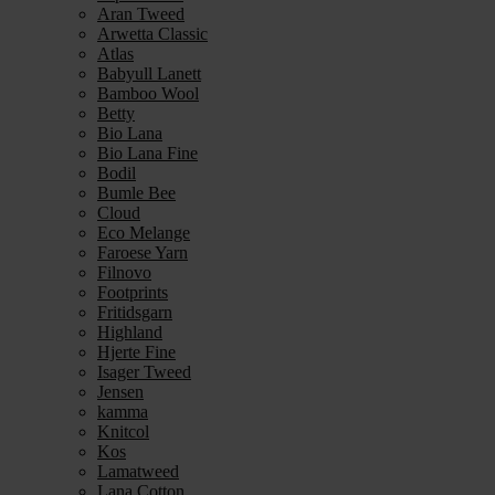
Aran Tweed
Arwetta Classic
Atlas
Babyull Lanett
Bamboo Wool
Betty
Bio Lana
Bio Lana Fine
Bodil
Bumle Bee
Cloud
Eco Melange
Faroese Yarn
Filnovo
Footprints
Fritidsgarn
Highland
Hjerte Fine
Isager Tweed
Jensen
kamma
Knitcol
Kos
Lamatweed
Lana Cotton