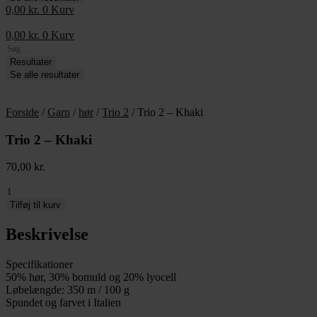
0,00
kr.
0
Kurv
0,00
kr.
0
Kurv
Search
...
Resultater
Se alle resultater
Forside
/
Garn
/
hør
/
Trio 2
/ Trio 2 – Khaki
Trio 2 – Khaki
70,00
kr.
Trio
2
Tilføj til kurv
-
Khaki
Beskrivelse
antal
Specifikationer
50% hør, 30% bomuld og 20% lyocell
Løbelængde: 350 m / 100 g
Spundet og farvet i Italien