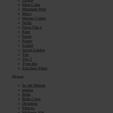
Lisboa
Maja Color
Mandarin Petit
Merci
Merino Cotton
Nellie
Nova Vita 4
Palet
Parigi
Poppy
Scarlet
Secret Garden
Trio
Trio 2
Tynn line
Zucchero Filato
Mohair
Se alle Mohair
angora
Bella
Bella Color
Desiderio
Filnovo
Mulberry Silk