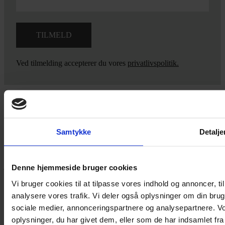
Ved tilmelding accepterer du vores
privatlivspolitik.
Yarn Every Wear
Samtykke
Detalje
Hvis du bøvler med noget eller ønsker ny inspiration, så skriv til
mig
,
eller kom forbi butikken på Vestergade 12 i Tønder. Så hjælper
jeg dig på vej.
Denne hjemmeside bruger cookies
Vestergade 12 6270, Tønder
Vi bruger cookies til at tilpasse vores indhold og annoncer, til 
60 51 96 50
analysere vores trafik. Vi deler også oplysninger om din br
post@yarneverywear.dk
sociale medier, annonceringspartnere og analysepartnere. V
CVR 43041649
oplysninger, du har givet dem, eller som de har indsamlet fra 