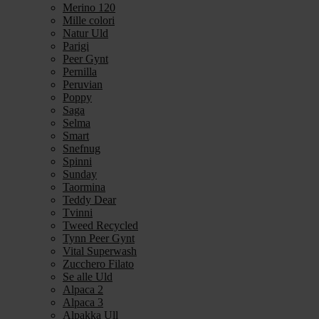
Merino 120
Mille colori
Natur Uld
Parigi
Peer Gynt
Pernilla
Peruvian
Poppy
Saga
Selma
Smart
Snefnug
Spinni
Sunday
Taormina
Teddy Dear
Tvinni
Tweed Recycled
Tynn Peer Gynt
Vital Superwash
Zucchero Filato
Se alle Uld
Alpaca 2
Alpaca 3
Alpakka Ull