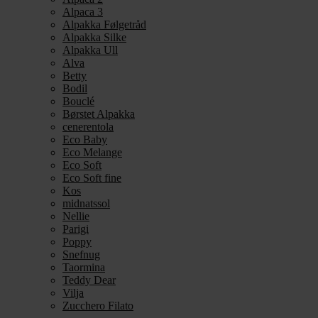
Alpaca 3
Alpakka Følgetråd
Alpakka Silke
Alpakka Ull
Alva
Betty
Bodil
Bouclé
Børstet Alpakka
cenerentola
Eco Baby
Eco Melange
Eco Soft
Eco Soft fine
Kos
midnatssol
Nellie
Parigi
Poppy
Snefnug
Taormina
Teddy Dear
Vilja
Zucchero Filato