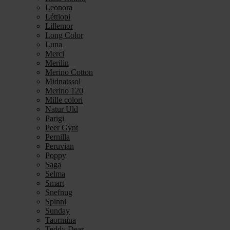
Leonora
Léttlopi
Lillemor
Long Color
Luna
Merci
Merilin
Merino Cotton
Midnatssol
Merino 120
Mille colori
Natur Uld
Parigi
Peer Gynt
Pernilla
Peruvian
Poppy
Saga
Selma
Smart
Snefnug
Spinni
Sunday
Taormina
Teddy Dear