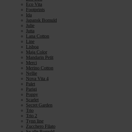
Eco Vita
Footprints
Ida
Japansk Bomuld
Julie
Jutta
Lana Cotton
Line
Lisboa
Maja Color
Mandarin Petit
Merci
Merino Cotton
Nellie
Nova Vita 4
Palet
Parigi
Poppy
Scarlet
Secret Garden
Trio
Trio 2
Tynn line
Zucchero Filato
Se alle Bomuld