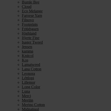
Bumle Bee
Cloud
Eco Melange
Faroese Yarn
Filnovo
Footprints
Fritidsgarn
Highland
Hjerte Fine
Isager Tweed
Jensen
kamma
Knitcol
Kos
Lamatweed
Lana Cotton
Leonora
Léttlopi
Lillemor
Long Color
Luna
Merci
Merilin
Merino Cotton
Midnatssol