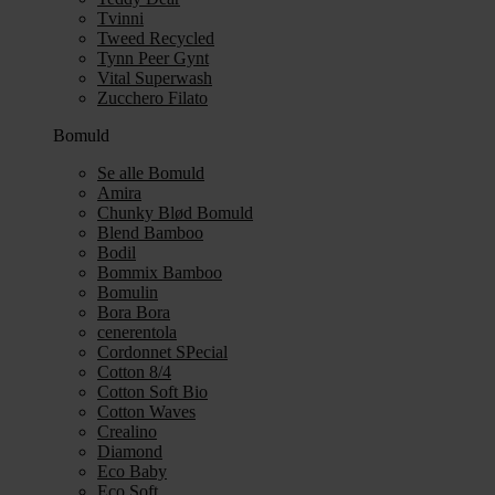
Tvinni
Tweed Recycled
Tynn Peer Gynt
Vital Superwash
Zucchero Filato
Bomuld
Se alle Bomuld
Amira
Chunky Blød Bomuld
Blend Bamboo
Bodil
Bommix Bamboo
Bomulin
Bora Bora
cenerentola
Cordonnet SPecial
Cotton 8/4
Cotton Soft Bio
Cotton Waves
Crealino
Diamond
Eco Baby
Eco Soft