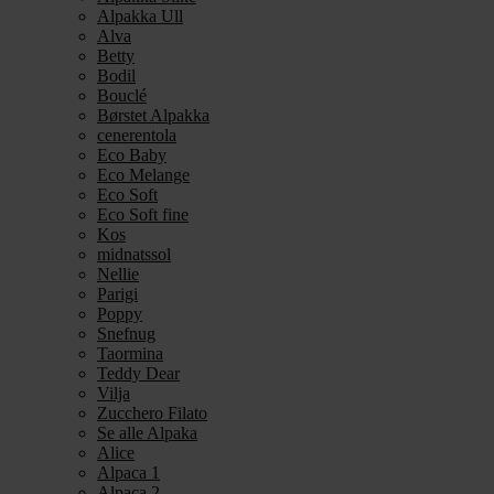
Alpakka Ull
Alva
Betty
Bodil
Bouclé
Børstet Alpakka
cenerentola
Eco Baby
Eco Melange
Eco Soft
Eco Soft fine
Kos
midnatssol
Nellie
Parigi
Poppy
Snefnug
Taormina
Teddy Dear
Vilja
Zucchero Filato
Se alle Alpaka
Alice
Alpaca 1
Alpaca 2