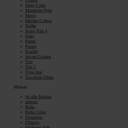
Lisboa
Maja Color
Mandarin Petit
Merci
Merino Cotton
Nellie
Nova Vita 4
Palet
Parigi
Poppy
Scarlet
Secret Garden
Trio
Trio 2
Tynn line
Zucchero Filato
Mohair
Se alle Mohair
angora
Bella
Bella Color
Desiderio
Filnovo
Mulberry Silk