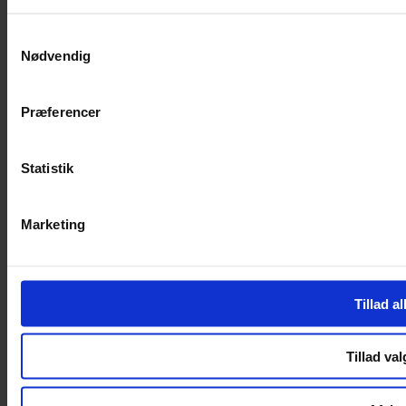
SERVICES
Samtykkevalg
Nødvendig
Handelsbetingelser
Privatlivspolitik
Cookiepolitik
Præferencer
Handelsbetingelser
Privatlivspolitik
Cookiepolitik
Statistik
OM OS
Marketing
Om Yarn Every Wear
Om Yarn Every Wear
ÅBNINGSTIDER
Tillad al
Mandag – Fredag 10:00 – 17:30
Lørdag 10:00 – 14:00
Tillad val
Copyright © 2022.
Design & hosting by Webhuset Ballum ApS