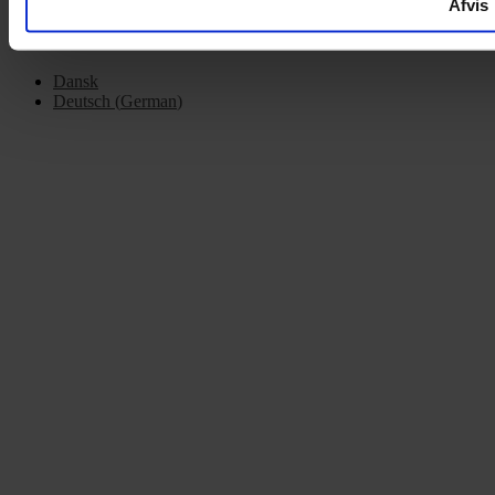
Afvis
Dansk
Deutsch
(
German
)