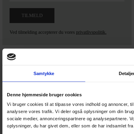
Ved tilmelding accepterer du vores
privatlivspolitik.
Yarn Every Wear
Samtykke
Detalje
Hvis du bøvler med noget eller ønsker ny inspiration, så skriv til
mig
,
eller kom forbi butikken på Vestergade 12 i Tønder. Så hjælper
jeg dig på vej.
Denne hjemmeside bruger cookies
Vestergade 12 6270, Tønder
Vi bruger cookies til at tilpasse vores indhold og annoncer, til 
60 51 96 50
analysere vores trafik. Vi deler også oplysninger om din br
post@yarneverywear.dk
sociale medier, annonceringspartnere og analysepartnere. V
CVR 43041649
oplysninger, du har givet dem, eller som de har indsamlet fra 
Facebook-f
Instagram