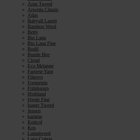
Aran Tweed
Arwetta Classic
Atlas
Babyull Lanett
Bamboo Wool
Betty
Bio Lana
Bio Lana Fine
Bodil
Bumle Bee
Cloud
Eco Melange
Faroese Yarn
Filnovo
Footprints
Fritidsgarn
Highland
Hjerte Fine
Isager Tweed
Jensen
kamma
Knitcol
Kos
Lamatweed
Lana Cotton