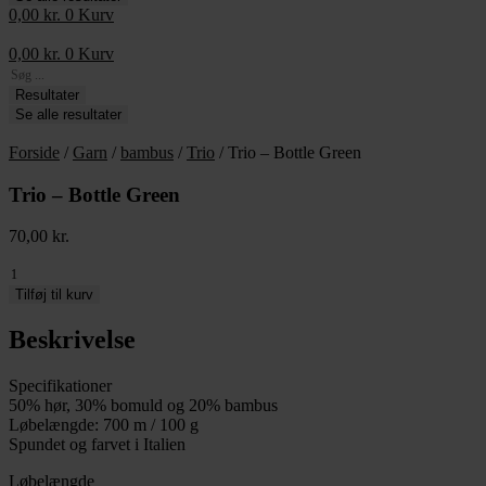
0,00
kr.
0
Kurv
0,00
kr.
0
Kurv
Search
...
Resultater
Se alle resultater
Forside
/
Garn
/
bambus
/
Trio
/ Trio – Bottle Green
Trio – Bottle Green
70,00
kr.
Trio
-
Tilføj til kurv
Bottle
Green
Beskrivelse
antal
Specifikationer
50% hør, 30% bomuld og 20% bambus
Løbelængde: 700 m / 100 g
Spundet og farvet i Italien
Løbelængde