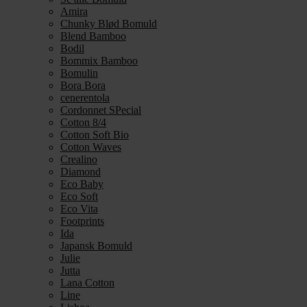
Amira
Chunky Blød Bomuld
Blend Bamboo
Bodil
Bommix Bamboo
Bomulin
Bora Bora
cenerentola
Cordonnet SPecial
Cotton 8/4
Cotton Soft Bio
Cotton Waves
Crealino
Diamond
Eco Baby
Eco Soft
Eco Vita
Footprints
Ida
Japansk Bomuld
Julie
Jutta
Lana Cotton
Line