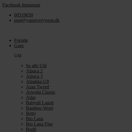
Videre
Facebook
Instagram
til
60519650
indhold
post@yarneverywear.dk
Forside
Garn
Uld
Se alle Uld
Alpaca 2
Alpaca 3
Alpakka Ull
Aran Tweed
Arwetta Classic
Atlas
Babyull Lanett
Bamboo Wool
Betty
Bio Lana
Bio Lana Fine
Bodil