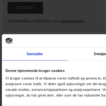
Ved tilmelding accepterer du vores
privatlivspolitik.
Yarn Every Wear
Samtykke
Detalje
Hvis du bøvler med noget eller ønsker ny inspiration, så skriv til
mig
,
eller kom forbi butikken på Vestergade 12 i Tønder. Så hjælper
jeg dig på vej.
Denne hjemmeside bruger cookies
Vestergade 12 6270, Tønder
Vi bruger cookies til at tilpasse vores indhold og annoncer, til 
60 51 96 50
analysere vores trafik. Vi deler også oplysninger om din br
post@yarneverywear.dk
sociale medier, annonceringspartnere og analysepartnere. V
CVR 43041649
oplysninger, du har givet dem, eller som de har indsamlet fra 
Facebook-f
Instagram