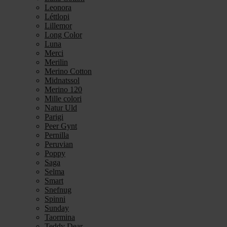
Leonora
Léttlopi
Lillemor
Long Color
Luna
Merci
Merilin
Merino Cotton
Midnatssol
Merino 120
Mille colori
Natur Uld
Parigi
Peer Gynt
Pernilla
Peruvian
Poppy
Saga
Selma
Smart
Snefnug
Spinni
Sunday
Taormina
Teddy Dear