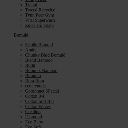
Tvinni
Tweed Recycled
Tynn Peer Gynt
Vital Superwash
Zucchero Filato
Bomuld
Se alle Bomuld
Amira
Chunky Blød Bomuld
Blend Bamboo
Bodil
Bommix Bamboo
Bomulin
Bora Bora
cenerentola
Cordonnet SPecial
Cotton 8/4
Cotton Soft Bio
Cotton Waves
Crealino
Diamond
Eco Baby
Eco Soft