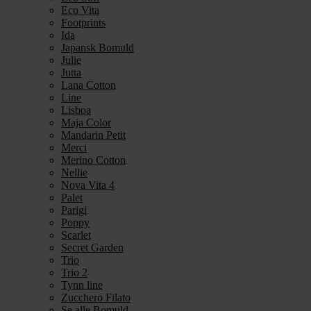
Eco Vita
Footprints
Ida
Japansk Bomuld
Julie
Jutta
Lana Cotton
Line
Lisboa
Maja Color
Mandarin Petit
Merci
Merino Cotton
Nellie
Nova Vita 4
Palet
Parigi
Poppy
Scarlet
Secret Garden
Trio
Trio 2
Tynn line
Zucchero Filato
Se alle Bomuld