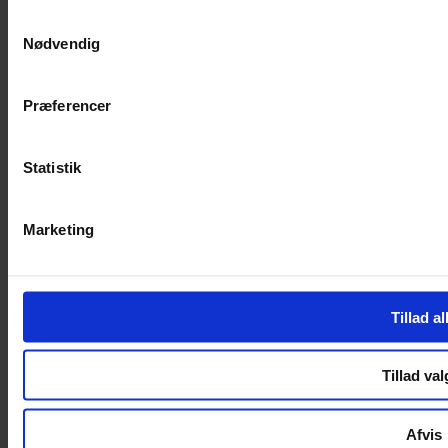
SERVICES
Samtykkevalg
Nødvendig
Handelsbetingelser
Privatlivspolitik
Cookiepolitik
Præferencer
Handelsbetingelser
Privatlivspolitik
Cookiepolitik
Statistik
OM OS
Marketing
Om Yarn Every Wear
Om Yarn Every Wear
ÅBNINGSTIDER
Tillad al
Mandag – Fredag 10:00 – 17:30
Lørdag 10:00 – 14:00
Tillad val
Copyright © 2022.
Design & hosting by Webhuset Ballum ApS
Afvis