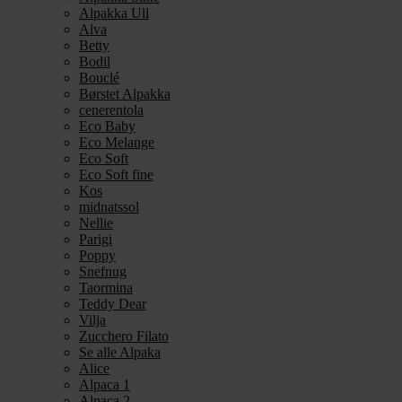
Alpakka Ull
Alva
Betty
Bodil
Bouclé
Børstet Alpakka
cenerentola
Eco Baby
Eco Melange
Eco Soft
Eco Soft fine
Kos
midnatssol
Nellie
Parigi
Poppy
Snefnug
Taormina
Teddy Dear
Vilja
Zucchero Filato
Se alle Alpaka
Alice
Alpaca 1
Alpaca 2