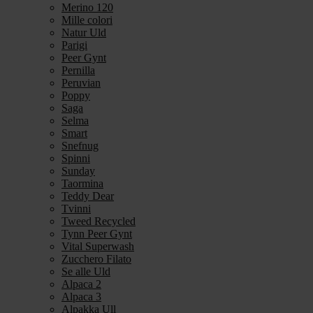
Merino 120
Mille colori
Natur Uld
Parigi
Peer Gynt
Pernilla
Peruvian
Poppy
Saga
Selma
Smart
Snefnug
Spinni
Sunday
Taormina
Teddy Dear
Tvinni
Tweed Recycled
Tynn Peer Gynt
Vital Superwash
Zucchero Filato
Se alle Uld
Alpaca 2
Alpaca 3
Alpakka Ull