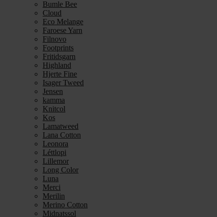
Bumle Bee
Cloud
Eco Melange
Faroese Yarn
Filnovo
Footprints
Fritidsgarn
Highland
Hjerte Fine
Isager Tweed
Jensen
kamma
Knitcol
Kos
Lamatweed
Lana Cotton
Leonora
Léttlopi
Lillemor
Long Color
Luna
Merci
Merilin
Merino Cotton
Midnatssol