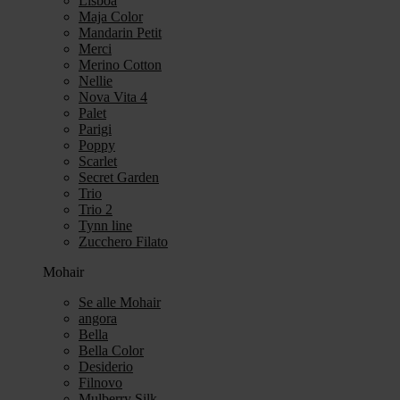
Lisboa
Maja Color
Mandarin Petit
Merci
Merino Cotton
Nellie
Nova Vita 4
Palet
Parigi
Poppy
Scarlet
Secret Garden
Trio
Trio 2
Tynn line
Zucchero Filato
Mohair
Se alle Mohair
angora
Bella
Bella Color
Desiderio
Filnovo
Mulberry Silk