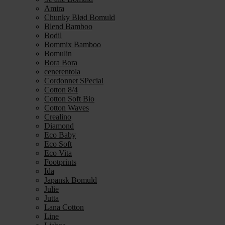
Amira
Chunky Blød Bomuld
Blend Bamboo
Bodil
Bommix Bamboo
Bomulin
Bora Bora
cenerentola
Cordonnet SPecial
Cotton 8/4
Cotton Soft Bio
Cotton Waves
Crealino
Diamond
Eco Baby
Eco Soft
Eco Vita
Footprints
Ida
Japansk Bomuld
Julie
Jutta
Lana Cotton
Line