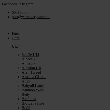
Videre
Facebook
Instagram
til
60519650
indhold
post@yarneverywear.dk
Forside
Garn
Uld
Se alle Uld
Alpaca 2
Alpaca 3
Alpakka Ull
Aran Tweed
Arwetta Classic
Atlas
Babyull Lanett
Bamboo Wool
Betty
Bio Lana
Bio Lana Fine
Bodil