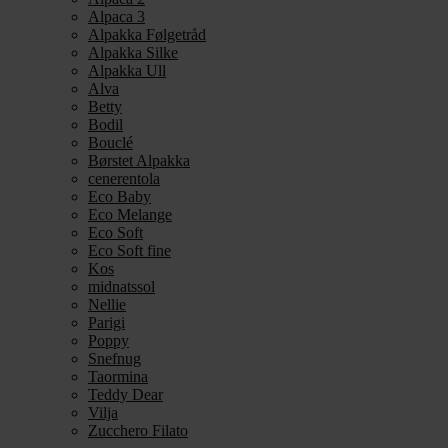
Alpaca 3
Alpakka Følgetråd
Alpakka Silke
Alpakka Ull
Alva
Betty
Bodil
Bouclé
Børstet Alpakka
cenerentola
Eco Baby
Eco Melange
Eco Soft
Eco Soft fine
Kos
midnatssol
Nellie
Parigi
Poppy
Snefnug
Taormina
Teddy Dear
Vilja
Zucchero Filato