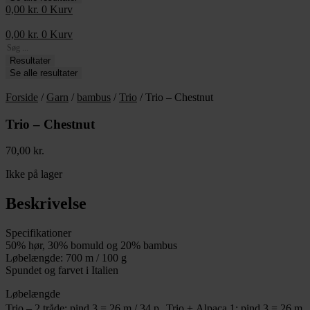
0,00
kr.
0
Kurv
0,00
kr.
0
Kurv
Search
...
Resultater
Se alle resultater
Forside
/
Garn
/
bambus
/
Trio
/ Trio – Chestnut
Trio – Chestnut
70,00
kr.
Ikke på lager
Beskrivelse
Specifikationer
50% hør, 30% bomuld og 20% bambus
Løbelængde: 700 m / 100 g
Spundet og farvet i Italien
Løbelængde
Trio – 2 tråde: pind 3 = 26 m / 34 p Trio + Alpaca 1: pind 3 = 26 m