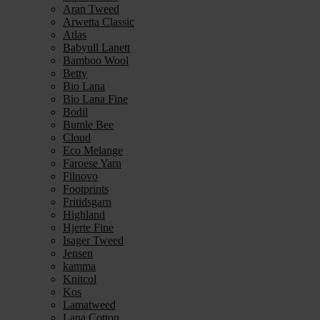
Aran Tweed
Arwetta Classic
Atlas
Babyull Lanett
Bamboo Wool
Betty
Bio Lana
Bio Lana Fine
Bodil
Bumle Bee
Cloud
Eco Melange
Faroese Yarn
Filnovo
Footprints
Fritidsgarn
Highland
Hjerte Fine
Isager Tweed
Jensen
kamma
Knitcol
Kos
Lamatweed
Lana Cotton