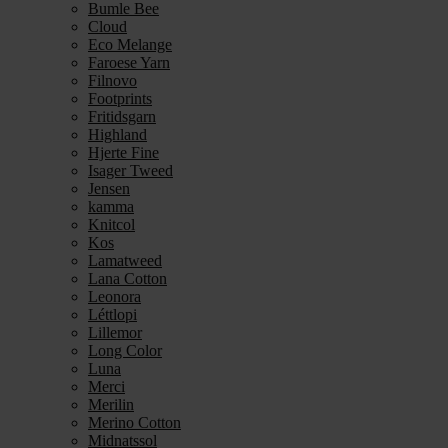
Bumle Bee
Cloud
Eco Melange
Faroese Yarn
Filnovo
Footprints
Fritidsgarn
Highland
Hjerte Fine
Isager Tweed
Jensen
kamma
Knitcol
Kos
Lamatweed
Lana Cotton
Leonora
Léttlopi
Lillemor
Long Color
Luna
Merci
Merilin
Merino Cotton
Midnatssol