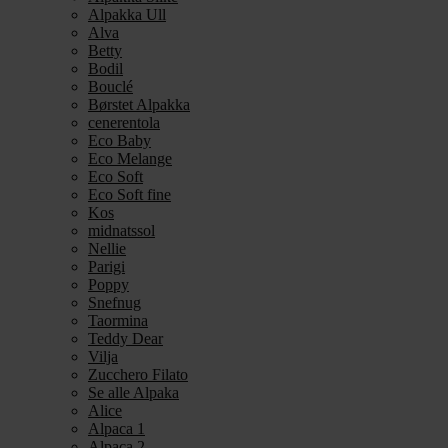
Alpakka Ull
Alva
Betty
Bodil
Bouclé
Børstet Alpakka
cenerentola
Eco Baby
Eco Melange
Eco Soft
Eco Soft fine
Kos
midnatssol
Nellie
Parigi
Poppy
Snefnug
Taormina
Teddy Dear
Vilja
Zucchero Filato
Se alle Alpaka
Alice
Alpaca 1
Alpaca 2