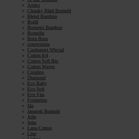
Amira
Chunky Blød Bomuld
Blend Bamboo
Bodil
Bommix Bamboo
Bomulin
Bora Bora
cenerentola
Cordonnet SPecial
Cotton 8/4
Cotton Soft Bio
Cotton Waves
Crealino
Diamond
Eco Baby
Eco Soft
Eco Vita
Footprints
Ida
Japansk Bomuld
Julie
Jutta
Lana Cotton
Line