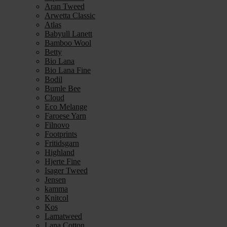
Aran Tweed
Arwetta Classic
Atlas
Babyull Lanett
Bamboo Wool
Betty
Bio Lana
Bio Lana Fine
Bodil
Bumle Bee
Cloud
Eco Melange
Faroese Yarn
Filnovo
Footprints
Fritidsgarn
Highland
Hjerte Fine
Isager Tweed
Jensen
kamma
Knitcol
Kos
Lamatweed
Lana Cotton