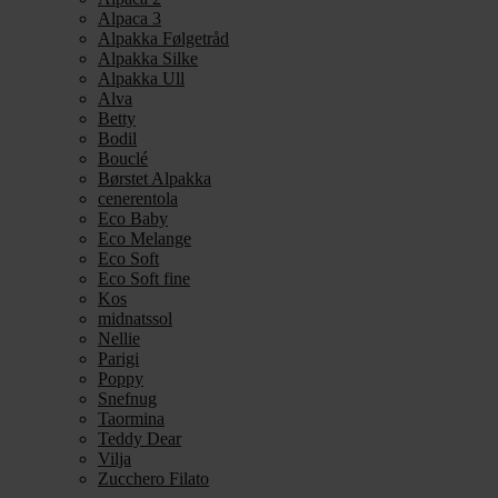
Alpaca 3
Alpakka Følgetråd
Alpakka Silke
Alpakka Ull
Alva
Betty
Bodil
Bouclé
Børstet Alpakka
cenerentola
Eco Baby
Eco Melange
Eco Soft
Eco Soft fine
Kos
midnatssol
Nellie
Parigi
Poppy
Snefnug
Taormina
Teddy Dear
Vilja
Zucchero Filato