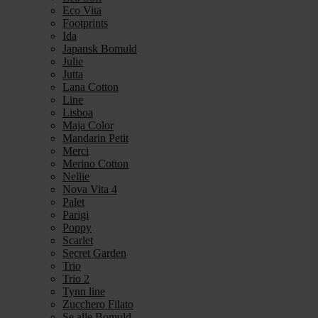
Eco Vita
Footprints
Ida
Japansk Bomuld
Julie
Jutta
Lana Cotton
Line
Lisboa
Maja Color
Mandarin Petit
Merci
Merino Cotton
Nellie
Nova Vita 4
Palet
Parigi
Poppy
Scarlet
Secret Garden
Trio
Trio 2
Tynn line
Zucchero Filato
Se alle Bomuld