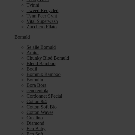
Tvinni
Tweed Recycled
Tynn Peer Gynt
Vital Superwash
Zucchero Filato
Bomuld
Se alle Bomuld
Amira
Chunky Blød Bomuld
Blend Bamboo
Bodil
Bommix Bamboo
Bomulin
Bora Bora
cenerentola
Cordonnet SPecial
Cotton 8/4
Cotton Soft Bio
Cotton Waves
Crealino
Diamond
Eco Baby
Eco Soft