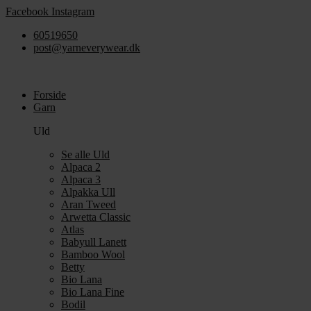
Videre
Facebook
Instagram
til
60519650
indhold
post@yarneverywear.dk
Forside
Garn
Uld
Se alle Uld
Alpaca 2
Alpaca 3
Alpakka Ull
Aran Tweed
Arwetta Classic
Atlas
Babyull Lanett
Bamboo Wool
Betty
Bio Lana
Bio Lana Fine
Bodil