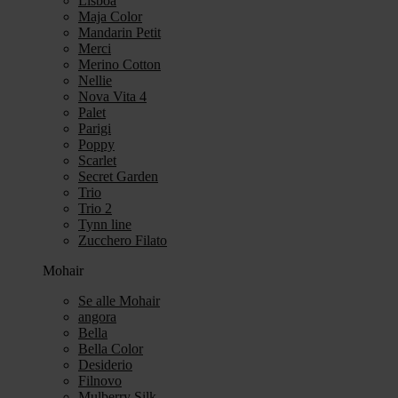
Lisboa
Maja Color
Mandarin Petit
Merci
Merino Cotton
Nellie
Nova Vita 4
Palet
Parigi
Poppy
Scarlet
Secret Garden
Trio
Trio 2
Tynn line
Zucchero Filato
Mohair
Se alle Mohair
angora
Bella
Bella Color
Desiderio
Filnovo
Mulberry Silk