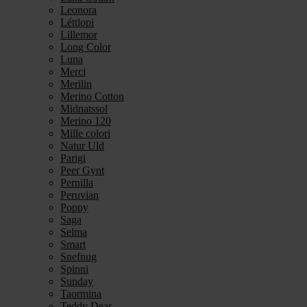
Leonora
Léttlopi
Lillemor
Long Color
Luna
Merci
Merilin
Merino Cotton
Midnatssol
Merino 120
Mille colori
Natur Uld
Parigi
Peer Gynt
Pernilla
Peruvian
Poppy
Saga
Selma
Smart
Snefnug
Spinni
Sunday
Taormina
Teddy Dear