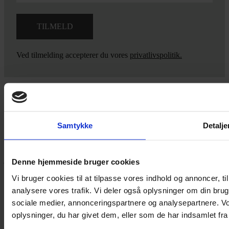
Ved tilmelding accepterer du vores
privatlivspolitik.
Yarn Every Wear
Samtykke
Detalje
Hvis du bøvler med noget eller ønsker ny inspiration, så skriv til
mig
,
eller kom forbi butikken på Vestergade 12 i Tønder. Så hjælper
jeg dig på vej.
Denne hjemmeside bruger cookies
Vestergade 12 6270, Tønder
Vi bruger cookies til at tilpasse vores indhold og annoncer, til 
60 51 96 50
analysere vores trafik. Vi deler også oplysninger om din br
post@yarneverywear.dk
sociale medier, annonceringspartnere og analysepartnere. V
CVR 43041649
oplysninger, du har givet dem, eller som de har indsamlet fra 
Facebook-f
Instagram