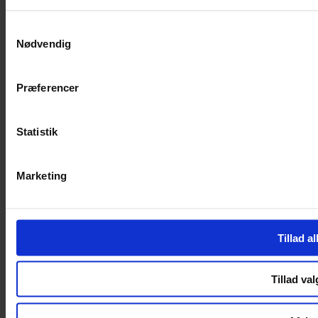
SERVICES
Samtykkevalg
Nødvendig
Handelsbetingelser
Privatlivspolitik
Cookiepolitik
Præferencer
Handelsbetingelser
Privatlivspolitik
Cookiepolitik
Statistik
OM OS
Marketing
Om Yarn Every Wear
Om Yarn Every Wear
ÅBNINGSTIDER
Tillad al
Mandag – Fredag 10:00 – 17:30
Lørdag 10:00 – 14:00
Tillad val
Copyright © 2022.
Design & hosting by Webhuset Ballum ApS