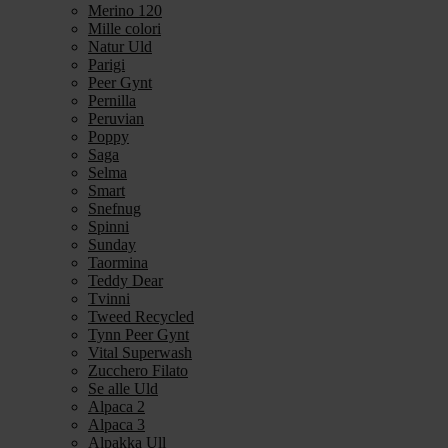
Merino 120
Mille colori
Natur Uld
Parigi
Peer Gynt
Pernilla
Peruvian
Poppy
Saga
Selma
Smart
Snefnug
Spinni
Sunday
Taormina
Teddy Dear
Tvinni
Tweed Recycled
Tynn Peer Gynt
Vital Superwash
Zucchero Filato
Se alle Uld
Alpaca 2
Alpaca 3
Alpakka Ull