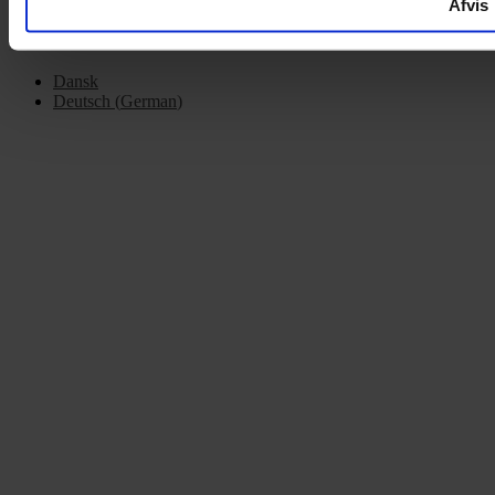
Afvis
Dansk
Deutsch
(
German
)