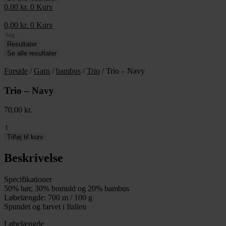
0,00
kr.
0
Kurv
0,00
kr.
0
Kurv
Search
...
Resultater
Se alle resultater
Forside
/
Garn
/
bambus
/
Trio
/ Trio – Navy
Trio – Navy
70,00
kr.
Trio
-
Tilføj til kurv
Navy
antal
Beskrivelse
Specifikationer
50% hør, 30% bomuld og 20% bambus
Løbelængde: 700 m / 100 g
Spundet og farvet i Italien
Løbelængde