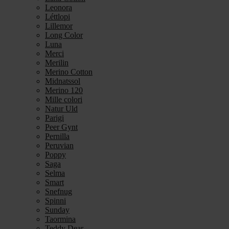
Leonora
Léttlopi
Lillemor
Long Color
Luna
Merci
Merilin
Merino Cotton
Midnatssol
Merino 120
Mille colori
Natur Uld
Parigi
Peer Gynt
Pernilla
Peruvian
Poppy
Saga
Selma
Smart
Snefnug
Spinni
Sunday
Taormina
Teddy Dear