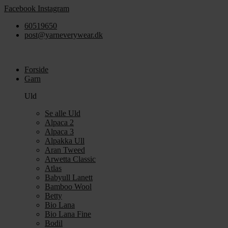
Videre
Facebook
Instagram
til
60519650
indhold
post@yarneverywear.dk
Forside
Garn
Uld
Se alle Uld
Alpaca 2
Alpaca 3
Alpakka Ull
Aran Tweed
Arwetta Classic
Atlas
Babyull Lanett
Bamboo Wool
Betty
Bio Lana
Bio Lana Fine
Bodil