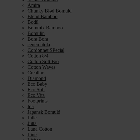
Amira
Chunky Blød Bomuld
Blend Bamboo
Bodil
Bommix Bamboo
Bomulin
Bora Bora
cenerentola
Cordonnet SPecial
Cotton 8/4
Cotton Soft Bio
Cotton Waves
Crealino
Diamond
Eco Baby
Eco Soft
Eco Vita
Footprints
Ida
Japansk Bomuld
Julie
Jutta
Lana Cotton
Line