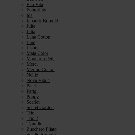
Eco Vita
Footprints
Ida
Japansk Bomuld
Julie
Jutta
Lana Cotton
Line
Lisboa
Maja Color
Mandarin Petit
Merci
Merino Cotton
Nellie
Nova Vita 4
Palet
Parigi
Poppy
Scarlet
Secret Garden
Trio
Trio 2
Tynn line
Zucchero Filato
Se alle Bomuld