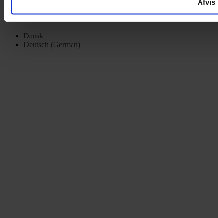
Afvis
Dansk
Deutsch
(
German
)