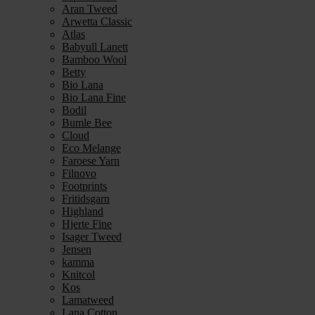
Aran Tweed
Arwetta Classic
Atlas
Babyull Lanett
Bamboo Wool
Betty
Bio Lana
Bio Lana Fine
Bodil
Bumle Bee
Cloud
Eco Melange
Faroese Yarn
Filnovo
Footprints
Fritidsgarn
Highland
Hjerte Fine
Isager Tweed
Jensen
kamma
Knitcol
Kos
Lamatweed
Lana Cotton