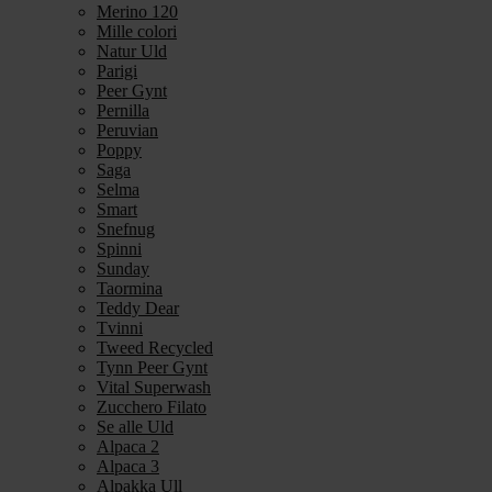
Merino 120
Mille colori
Natur Uld
Parigi
Peer Gynt
Pernilla
Peruvian
Poppy
Saga
Selma
Smart
Snefnug
Spinni
Sunday
Taormina
Teddy Dear
Tvinni
Tweed Recycled
Tynn Peer Gynt
Vital Superwash
Zucchero Filato
Se alle Uld
Alpaca 2
Alpaca 3
Alpakka Ull