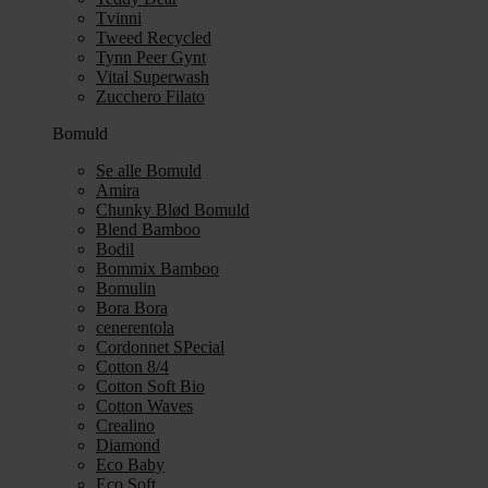
Tvinni
Tweed Recycled
Tynn Peer Gynt
Vital Superwash
Zucchero Filato
Bomuld
Se alle Bomuld
Amira
Chunky Blød Bomuld
Blend Bamboo
Bodil
Bommix Bamboo
Bomulin
Bora Bora
cenerentola
Cordonnet SPecial
Cotton 8/4
Cotton Soft Bio
Cotton Waves
Crealino
Diamond
Eco Baby
Eco Soft