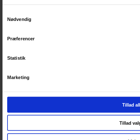
SERVICES
Samtykkevalg
Nødvendig
Handelsbetingelser
Privatlivspolitik
Cookiepolitik
Præferencer
Handelsbetingelser
Privatlivspolitik
Cookiepolitik
Statistik
OM OS
Marketing
Om Yarn Every Wear
Om Yarn Every Wear
ÅBNINGSTIDER
Tillad al
Mandag – Fredag 10:00 – 17:30
Lørdag 10:00 – 14:00
Tillad val
Copyright © 2022.
Design & hosting by Webhuset Ballum ApS