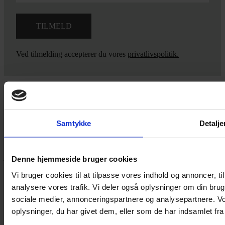
Ved tilmelding accepterer du vores
privatlivspolitik.
Yarn Every Wear
Samtykke
Detalje
Hvis du bøvler med noget eller ønsker ny inspiration, så skriv til
mig
,
eller kom forbi butikken på Vestergade 12 i Tønder. Så hjælper
jeg dig på vej.
Denne hjemmeside bruger cookies
Vestergade 12 6270, Tønder
Vi bruger cookies til at tilpasse vores indhold og annoncer, til 
60 51 96 50
analysere vores trafik. Vi deler også oplysninger om din br
post@yarneverywear.dk
sociale medier, annonceringspartnere og analysepartnere. V
CVR 43041649
oplysninger, du har givet dem, eller som de har indsamlet fra 
Facebook-f
Instagram