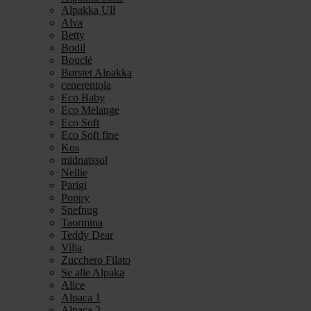
Alpakka Ull
Alva
Betty
Bodil
Bouclé
Børstet Alpakka
cenerentola
Eco Baby
Eco Melange
Eco Soft
Eco Soft fine
Kos
midnatssol
Nellie
Parigi
Poppy
Snefnug
Taormina
Teddy Dear
Vilja
Zucchero Filato
Se alle Alpaka
Alice
Alpaca 1
Alpaca 2