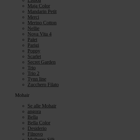
Lisboa
Maja Color
Mandarin Petit
Merci
Merino Cotton
Nellie
Nova Vita 4
Palet
Parigi
Poppy
Scarlet
Secret Garden
Trio
Trio 2
Tynn line
Zucchero Filato
Mohair
Se alle Mohair
angora
Bella
Bella Color
Desiderio
Filnovo
Mulberry Silk