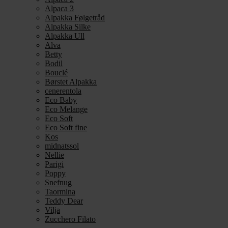
Alpaca 3
Alpakka Følgetråd
Alpakka Silke
Alpakka Ull
Alva
Betty
Bodil
Bouclé
Børstet Alpakka
cenerentola
Eco Baby
Eco Melange
Eco Soft
Eco Soft fine
Kos
midnatssol
Nellie
Parigi
Poppy
Snefnug
Taormina
Teddy Dear
Vilja
Zucchero Filato