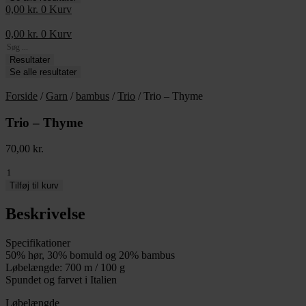
0,00
kr.
0
Kurv
0,00
kr.
0
Kurv
Search
...
Resultater
Se alle resultater
Forside
/
Garn
/
bambus
/
Trio
/ Trio – Thyme
Trio – Thyme
70,00
kr.
Trio
-
Tilføj til kurv
Thyme
antal
Beskrivelse
Specifikationer
50% hør, 30% bomuld og 20% bambus
Løbelængde: 700 m / 100 g
Spundet og farvet i Italien
Løbelængde