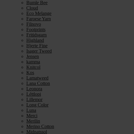
Bumle Bee
Cloud
Eco Melange
Faroese Yarn
Filnovo
Footprints
Fritidsgarn
Highland
Hjerte Fine
Isager Tweed
Jensen
kamma
Knitcol
Kos
Lamatweed
Lana Cotton
Leonora
Léttlopi
Lillemor
Long Color
Luna
Merci
Merilin
Merino Cotton
Midnatssol