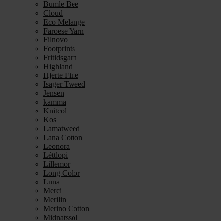
Bumle Bee
Cloud
Eco Melange
Faroese Yarn
Filnovo
Footprints
Fritidsgarn
Highland
Hjerte Fine
Isager Tweed
Jensen
kamma
Knitcol
Kos
Lamatweed
Lana Cotton
Leonora
Léttlopi
Lillemor
Long Color
Luna
Merci
Merilin
Merino Cotton
Midnatssol