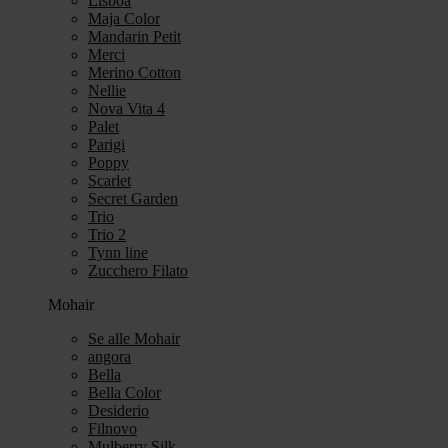
Lisboa
Maja Color
Mandarin Petit
Merci
Merino Cotton
Nellie
Nova Vita 4
Palet
Parigi
Poppy
Scarlet
Secret Garden
Trio
Trio 2
Tynn line
Zucchero Filato
Mohair
Se alle Mohair
angora
Bella
Bella Color
Desiderio
Filnovo
Mulberry Silk