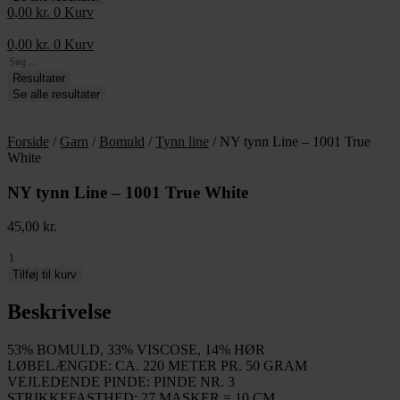
0,00
kr.
0
Kurv
0,00
kr.
0
Kurv
Search
...
Resultater
Se alle resultater
Forside
/
Garn
/
Bomuld
/
Tynn line
/ NY tynn Line – 1001 True
White
NY tynn Line – 1001 True White
45,00
kr.
NY
tynn
Tilføj til kurv
Line
-
Beskrivelse
1001
True
53% BOMULD, 33% VISCOSE, 14% HØR
White
LØBELÆNGDE: CA. 220 METER PR. 50 GRAM
antal
VEJLEDENDE PINDE: PINDE NR. 3
STRIKKEFASTHED: 27 MASKER = 10 CM