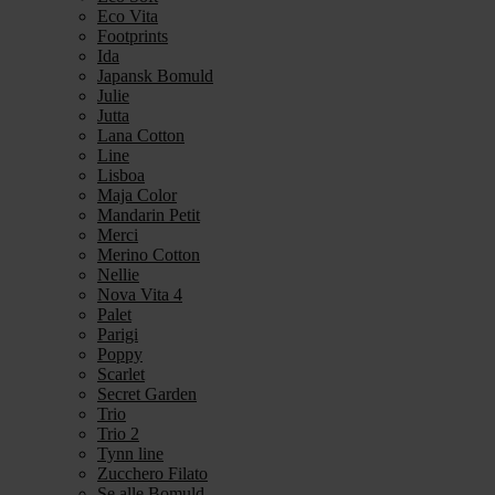
Eco Vita
Footprints
Ida
Japansk Bomuld
Julie
Jutta
Lana Cotton
Line
Lisboa
Maja Color
Mandarin Petit
Merci
Merino Cotton
Nellie
Nova Vita 4
Palet
Parigi
Poppy
Scarlet
Secret Garden
Trio
Trio 2
Tynn line
Zucchero Filato
Se alle Bomuld