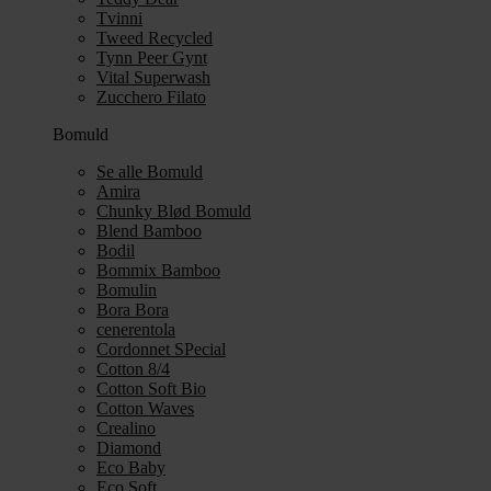
Tvinni
Tweed Recycled
Tynn Peer Gynt
Vital Superwash
Zucchero Filato
Bomuld
Se alle Bomuld
Amira
Chunky Blød Bomuld
Blend Bamboo
Bodil
Bommix Bamboo
Bomulin
Bora Bora
cenerentola
Cordonnet SPecial
Cotton 8/4
Cotton Soft Bio
Cotton Waves
Crealino
Diamond
Eco Baby
Eco Soft