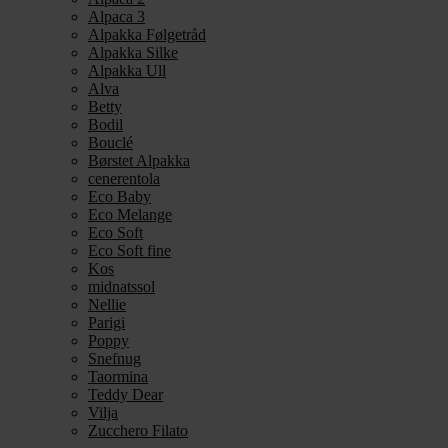
Alpaca 3
Alpakka Følgetråd
Alpakka Silke
Alpakka Ull
Alva
Betty
Bodil
Bouclé
Børstet Alpakka
cenerentola
Eco Baby
Eco Melange
Eco Soft
Eco Soft fine
Kos
midnatssol
Nellie
Parigi
Poppy
Snefnug
Taormina
Teddy Dear
Vilja
Zucchero Filato