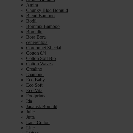
Amira
Chunky Blød Bomuld
Blend Bamboo
Bodil
Bommix Bamboo
Bomulin
Bora Bora
cenerentola
Cordonnet SPecial
Cotton 8/4
Cotton Soft Bio
Cotton Waves
Crealino
Diamond
Eco Baby
Eco Soft
Eco Vita
Footprints
Ida
Japansk Bomuld
Julie
Jutta
Lana Cotton
Line