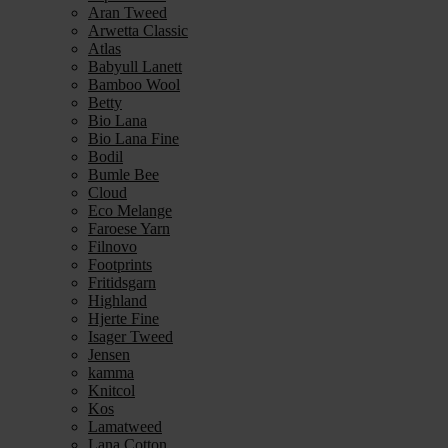
Aran Tweed
Arwetta Classic
Atlas
Babyull Lanett
Bamboo Wool
Betty
Bio Lana
Bio Lana Fine
Bodil
Bumle Bee
Cloud
Eco Melange
Faroese Yarn
Filnovo
Footprints
Fritidsgarn
Highland
Hjerte Fine
Isager Tweed
Jensen
kamma
Knitcol
Kos
Lamatweed
Lana Cotton