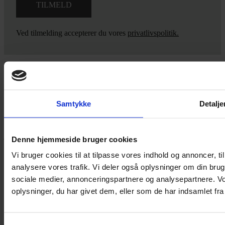
Ved tilmelding accepterer du vores
privatlivspolitik.
Yarn Every Wear
Samtykke
Detalje
Hvis du bøvler med noget eller ønsker ny inspiration, så skriv til
mig
,
eller kom forbi butikken på Vestergade 12 i Tønder. Så hjælper
jeg dig på vej.
Denne hjemmeside bruger cookies
Vestergade 12 6270, Tønder
Vi bruger cookies til at tilpasse vores indhold og annoncer, til 
60 51 96 50
analysere vores trafik. Vi deler også oplysninger om din br
post@yarneverywear.dk
sociale medier, annonceringspartnere og analysepartnere. V
CVR 43041649
oplysninger, du har givet dem, eller som de har indsamlet fra 
Facebook-f
Instagram
SERVICES