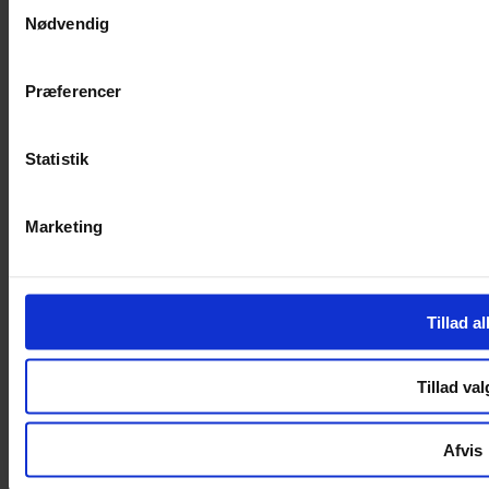
Samtykkevalg
Nødvendig
Handelsbetingelser
Privatlivspolitik
Cookiepolitik
Præferencer
Handelsbetingelser
Privatlivspolitik
Cookiepolitik
Statistik
OM OS
Marketing
Om Yarn Every Wear
Om Yarn Every Wear
ÅBNINGSTIDER
Tillad al
Mandag – Fredag 10:00 – 17:30
Lørdag 10:00 – 14:00
Tillad val
Copyright © 2022.
Design & hosting by Webhuset Ballum ApS
Afvis