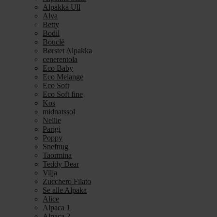
Alpakka Ull
Alva
Betty
Bodil
Bouclé
Børstet Alpakka
cenerentola
Eco Baby
Eco Melange
Eco Soft
Eco Soft fine
Kos
midnatssol
Nellie
Parigi
Poppy
Snefnug
Taormina
Teddy Dear
Vilja
Zucchero Filato
Se alle Alpaka
Alice
Alpaca 1
Alpaca 2