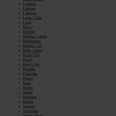
Leonora
Léttlopi
Lillemor
Long Color
Luna
Merci
Merilin
Merino Cotton
Midnatssol
Merino 120
Mille colori
Natur Uld
Parigi
Peer Gynt
Pernilla
Peruvian
Poppy
Saga
Selma
Smart
Snefnug
Spinni
Sunday
Taormina
Teddy Dear