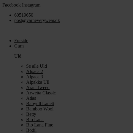
Videre
Facebook
Instagram
til
60519650
indhold
post@yarneverywear.dk
Forside
Garn
Uld
Se alle Uld
Alpaca 2
Alpaca 3
Alpakka Ull
Aran Tweed
Arwetta Classic
Atlas
Babyull Lanett
Bamboo Wool
Betty
Bio Lana
Bio Lana Fine
Bodil