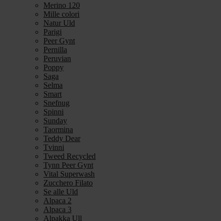
Merino 120
Mille colori
Natur Uld
Parigi
Peer Gynt
Pernilla
Peruvian
Poppy
Saga
Selma
Smart
Snefnug
Spinni
Sunday
Taormina
Teddy Dear
Tvinni
Tweed Recycled
Tynn Peer Gynt
Vital Superwash
Zucchero Filato
Se alle Uld
Alpaca 2
Alpaca 3
Alpakka Ull