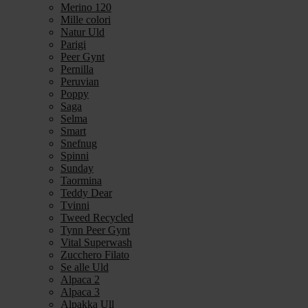
Merino 120
Mille colori
Natur Uld
Parigi
Peer Gynt
Pernilla
Peruvian
Poppy
Saga
Selma
Smart
Snefnug
Spinni
Sunday
Taormina
Teddy Dear
Tvinni
Tweed Recycled
Tynn Peer Gynt
Vital Superwash
Zucchero Filato
Se alle Uld
Alpaca 2
Alpaca 3
Alpakka Ull