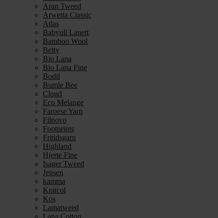
Aran Tweed
Arwetta Classic
Atlas
Babyull Lanett
Bamboo Wool
Betty
Bio Lana
Bio Lana Fine
Bodil
Bumle Bee
Cloud
Eco Melange
Faroese Yarn
Filnovo
Footprints
Fritidsgarn
Highland
Hjerte Fine
Isager Tweed
Jensen
kamma
Knitcol
Kos
Lamatweed
Lana Cotton