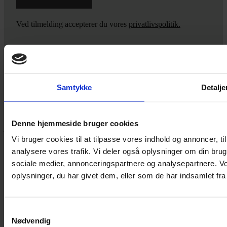
Ved tilmelding accepterer du vores
privatlivspolitik.
Yarn Every Wear
Samtykke
Detalje
Hvis du bøvler med noget eller ønsker ny inspiration, så skriv til
mig
,
eller kom forbi butikken på Vestergade 12 i Tønder. Så hjælper
Denne hjemmeside bruger cookies
jeg dig på vej.
Vi bruger cookies til at tilpasse vores indhold og annoncer, til 
Vestergade 12 6270, Tønder
analysere vores trafik. Vi deler også oplysninger om din br
60 51 96 50
post@yarneverywear.dk
sociale medier, annonceringspartnere og analysepartnere. V
CVR 43041649
oplysninger, du har givet dem, eller som de har indsamlet fra 
Facebook-f
Instagram
Samtykkevalg
SERVICES
Nødvendig