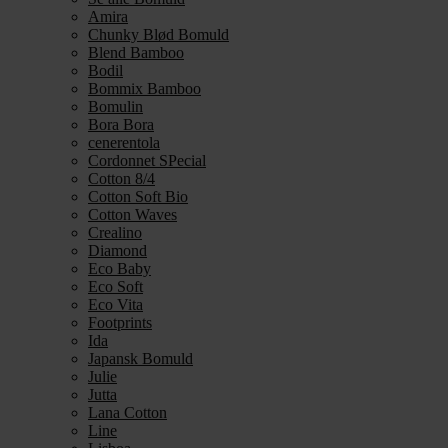
Amira
Chunky Blød Bomuld
Blend Bamboo
Bodil
Bommix Bamboo
Bomulin
Bora Bora
cenerentola
Cordonnet SPecial
Cotton 8/4
Cotton Soft Bio
Cotton Waves
Crealino
Diamond
Eco Baby
Eco Soft
Eco Vita
Footprints
Ida
Japansk Bomuld
Julie
Jutta
Lana Cotton
Line