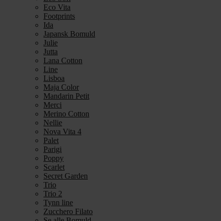
Eco Vita
Footprints
Ida
Japansk Bomuld
Julie
Jutta
Lana Cotton
Line
Lisboa
Maja Color
Mandarin Petit
Merci
Merino Cotton
Nellie
Nova Vita 4
Palet
Parigi
Poppy
Scarlet
Secret Garden
Trio
Trio 2
Tynn line
Zucchero Filato
Se alle Bomuld