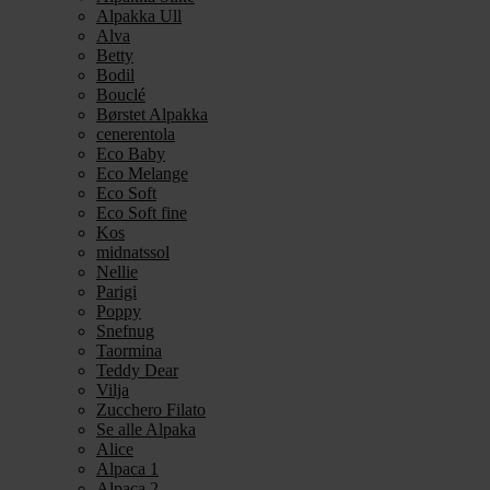
Alpakka Ull
Alva
Betty
Bodil
Bouclé
Børstet Alpakka
cenerentola
Eco Baby
Eco Melange
Eco Soft
Eco Soft fine
Kos
midnatssol
Nellie
Parigi
Poppy
Snefnug
Taormina
Teddy Dear
Vilja
Zucchero Filato
Se alle Alpaka
Alice
Alpaca 1
Alpaca 2