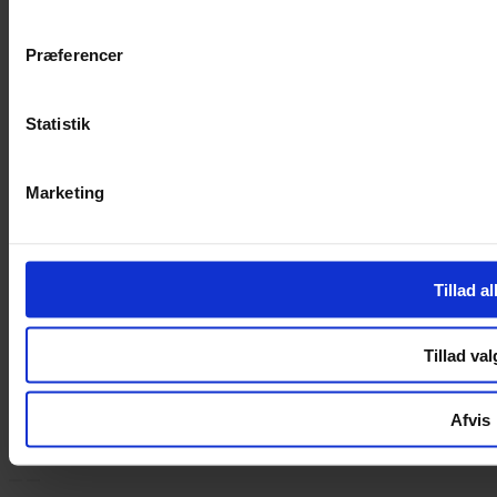
Handelsbetingelser
Privatlivspolitik
Cookiepolitik
Præferencer
Handelsbetingelser
Privatlivspolitik
Statistik
Cookiepolitik
OM OS
Marketing
Om Yarn Every Wear
Om Yarn Every Wear
Tillad al
ÅBNINGSTIDER
Mandag – Fredag 10:00 – 17:30
Tillad val
Lørdag 10:00 – 14:00
Copyright © 2022.
Design & hosting by Webhuset Ballum ApS
Afvis