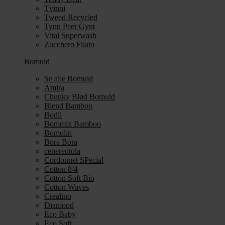
Tvinni
Tweed Recycled
Tynn Peer Gynt
Vital Superwash
Zucchero Filato
Bomuld
Se alle Bomuld
Amira
Chunky Blød Bomuld
Blend Bamboo
Bodil
Bommix Bamboo
Bomulin
Bora Bora
cenerentola
Cordonnet SPecial
Cotton 8/4
Cotton Soft Bio
Cotton Waves
Crealino
Diamond
Eco Baby
Eco Soft