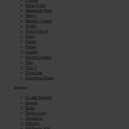
Lisboa
Maja Color
Mandarin Petit
Merci
Merino Cotton
Nellie
Nova Vita 4
Palet
Parigi
Poppy
Scarlet
Secret Garden
Trio
Trio 2
Tynn line
Zucchero Filato
Mohair
Se alle Mohair
angora
Bella
Bella Color
Desiderio
Filnovo
Mulberry Silk