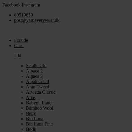
Videre
Facebook
Instagram
til
60519650
indhold
post@yarneverywear.dk
Forside
Garn
Uld
Se alle Uld
Alpaca 2
Alpaca 3
Alpakka Ull
Aran Tweed
Arwetta Classic
Atlas
Babyull Lanett
Bamboo Wool
Betty
Bio Lana
Bio Lana Fine
Bodil