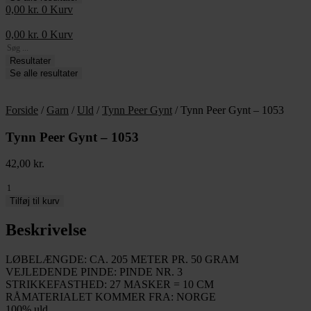
0,00
kr.
0
Kurv
0,00
kr.
0
Kurv
Search
...
Resultater
Se alle resultater
Forside
/
Garn
/
Uld
/
Tynn Peer Gynt
/ Tynn Peer Gynt – 1053
Tynn Peer Gynt – 1053
42,00
kr.
Tynn
Peer
Tilføj til kurv
Gynt
-
Beskrivelse
1053
antal
LØBELÆNGDE: CA. 205 METER PR. 50 GRAM
VEJLEDENDE PINDE: PINDE NR. 3
STRIKKEFASTHED: 27 MASKER = 10 CM
RÅMATERIALET KOMMER FRA: NORGE
100% uld