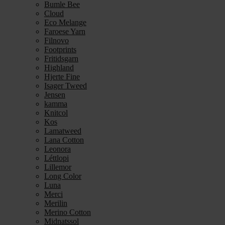
Bumle Bee
Cloud
Eco Melange
Faroese Yarn
Filnovo
Footprints
Fritidsgarn
Highland
Hjerte Fine
Isager Tweed
Jensen
kamma
Knitcol
Kos
Lamatweed
Lana Cotton
Leonora
Léttlopi
Lillemor
Long Color
Luna
Merci
Merilin
Merino Cotton
Midnatssol