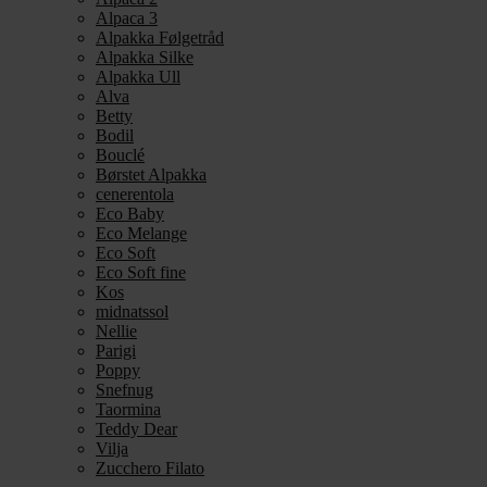
Alpaca 3
Alpakka Følgetråd
Alpakka Silke
Alpakka Ull
Alva
Betty
Bodil
Bouclé
Børstet Alpakka
cenerentola
Eco Baby
Eco Melange
Eco Soft
Eco Soft fine
Kos
midnatssol
Nellie
Parigi
Poppy
Snefnug
Taormina
Teddy Dear
Vilja
Zucchero Filato