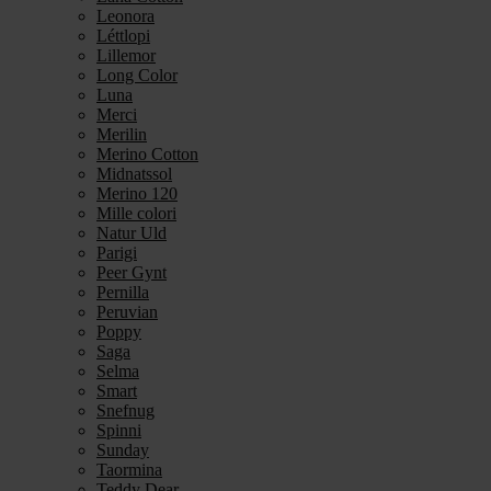
Leonora
Léttlopi
Lillemor
Long Color
Luna
Merci
Merilin
Merino Cotton
Midnatssol
Merino 120
Mille colori
Natur Uld
Parigi
Peer Gynt
Pernilla
Peruvian
Poppy
Saga
Selma
Smart
Snefnug
Spinni
Sunday
Taormina
Teddy Dear