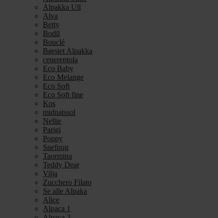
Alpakka Ull
Alva
Betty
Bodil
Bouclé
Børstet Alpakka
cenerentola
Eco Baby
Eco Melange
Eco Soft
Eco Soft fine
Kos
midnatssol
Nellie
Parigi
Poppy
Snefnug
Taormina
Teddy Dear
Vilja
Zucchero Filato
Se alle Alpaka
Alice
Alpaca 1
Alpaca 2