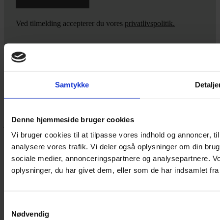
Ved tilmelding accepterer du vores
privatlivspolitik.
Yarn Every Wear
Samtykke
Detalje
Hvis du bøvler med noget eller ønsker ny inspiration, så skriv til
mig
,
eller kom forbi butikken på Vestergade 12 i Tønder. Så hjælper
Denne hjemmeside bruger cookies
jeg dig på vej.
Vi bruger cookies til at tilpasse vores indhold og annoncer, til 
Vestergade 12 6270, Tønder
analysere vores trafik. Vi deler også oplysninger om din br
60 51 96 50
post@yarneverywear.dk
sociale medier, annonceringspartnere og analysepartnere. V
CVR 43041649
oplysninger, du har givet dem, eller som de har indsamlet fra 
Facebook-f
Instagram
Samtykkevalg
SERVICES
Nødvendig