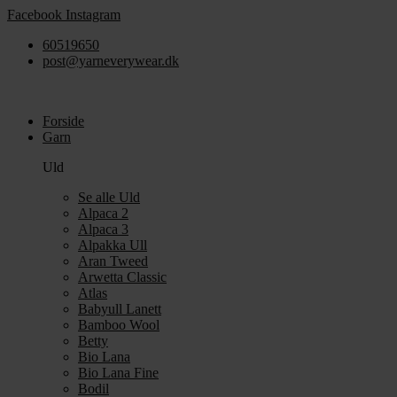
Videre
Facebook
Instagram
til
60519650
indhold
post@yarneverywear.dk
Forside
Garn
Uld
Se alle Uld
Alpaca 2
Alpaca 3
Alpakka Ull
Aran Tweed
Arwetta Classic
Atlas
Babyull Lanett
Bamboo Wool
Betty
Bio Lana
Bio Lana Fine
Bodil