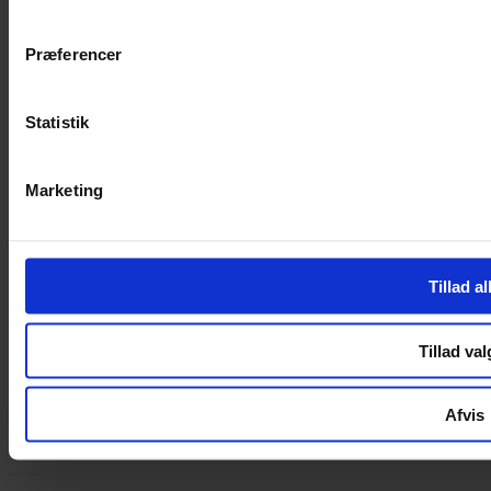
Handelsbetingelser
Privatlivspolitik
Cookiepolitik
Præferencer
Handelsbetingelser
Privatlivspolitik
Statistik
Cookiepolitik
OM OS
Marketing
Om Yarn Every Wear
Om Yarn Every Wear
Tillad al
ÅBNINGSTIDER
Mandag – Fredag 10:00 – 17:30
Tillad val
Lørdag 10:00 – 14:00
Copyright © 2022.
Design & hosting by Webhuset Ballum ApS
Afvis