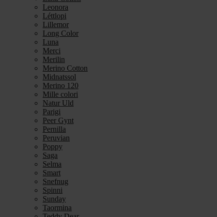
Leonora
Léttlopi
Lillemor
Long Color
Luna
Merci
Merilin
Merino Cotton
Midnatssol
Merino 120
Mille colori
Natur Uld
Parigi
Peer Gynt
Pernilla
Peruvian
Poppy
Saga
Selma
Smart
Snefnug
Spinni
Sunday
Taormina
Teddy Dear