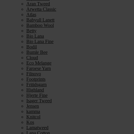
Aran Tweed
Arwetta Classic
Atlas
Babyull Lanett
Bamboo Wool
Betty
Bio Lana
Bio Lana Fine
Bodil
Bumle Bee
Cloud
Eco Melange
Faroese Yarn
Filnovo
Footprints
Fritidsgarn
Highland
Hjerte Fine
Isager Tweed
Jensen
kamma
Knitcol
Kos
Lamatweed
Lana Cotton