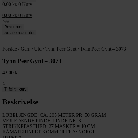
0,00
kr.
0
Kurv
0,00
kr.
0
Kurv
Search
...
Resultater
Se alle resultater
Forside
/
Garn
/
Uld
/
Tynn Peer Gynt
/ Tynn Peer Gynt – 3073
Tynn Peer Gynt – 3073
42,00
kr.
Tynn
Peer
Tilføj til kurv
Gynt
-
Beskrivelse
3073
antal
LØBELÆNGDE: CA. 205 METER PR. 50 GRAM
VEJLEDENDE PINDE: PINDE NR. 3
STRIKKEFASTHED: 27 MASKER = 10 CM
RÅMATERIALET KOMMER FRA: NORGE
100% uld