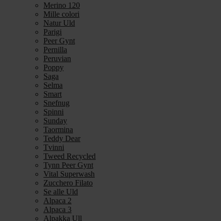
Merino 120
Mille colori
Natur Uld
Parigi
Peer Gynt
Pernilla
Peruvian
Poppy
Saga
Selma
Smart
Snefnug
Spinni
Sunday
Taormina
Teddy Dear
Tvinni
Tweed Recycled
Tynn Peer Gynt
Vital Superwash
Zucchero Filato
Se alle Uld
Alpaca 2
Alpaca 3
Alpakka Ull