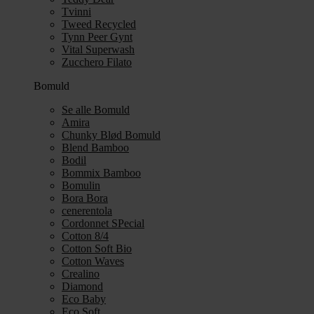
Tvinni
Tweed Recycled
Tynn Peer Gynt
Vital Superwash
Zucchero Filato
Bomuld
Se alle Bomuld
Amira
Chunky Blød Bomuld
Blend Bamboo
Bodil
Bommix Bamboo
Bomulin
Bora Bora
cenerentola
Cordonnet SPecial
Cotton 8/4
Cotton Soft Bio
Cotton Waves
Crealino
Diamond
Eco Baby
Eco Soft