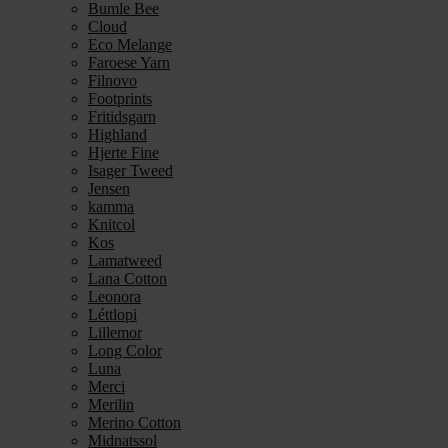
Bumle Bee
Cloud
Eco Melange
Faroese Yarn
Filnovo
Footprints
Fritidsgarn
Highland
Hjerte Fine
Isager Tweed
Jensen
kamma
Knitcol
Kos
Lamatweed
Lana Cotton
Leonora
Léttlopi
Lillemor
Long Color
Luna
Merci
Merilin
Merino Cotton
Midnatssol