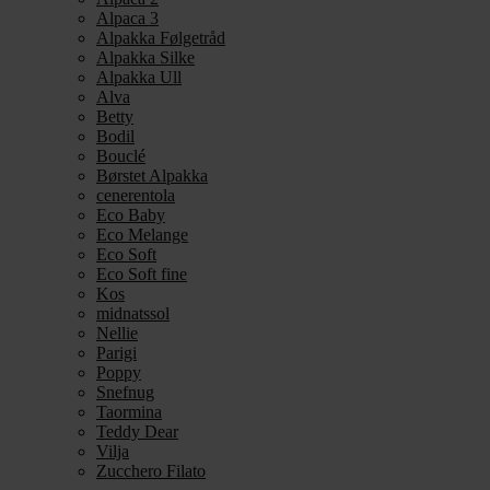
Alpaca 3
Alpakka Følgetråd
Alpakka Silke
Alpakka Ull
Alva
Betty
Bodil
Bouclé
Børstet Alpakka
cenerentola
Eco Baby
Eco Melange
Eco Soft
Eco Soft fine
Kos
midnatssol
Nellie
Parigi
Poppy
Snefnug
Taormina
Teddy Dear
Vilja
Zucchero Filato