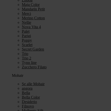
Lisboa
Maja Color
Mandarin Petit
Merci
Merino Cotton
Nellie
Nova Vita 4
Palet
Parigi
Poppy
Scarlet
Secret Garden
Trio
Trio 2
Tynn line
Zucchero Filato
Mohair
Se alle Mohair
angora
Bella
Bella Color
Desiderio
Filnovo
Mulberry Silk