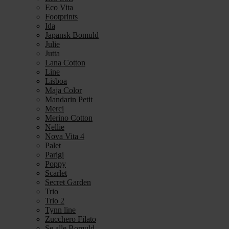
Eco Vita
Footprints
Ida
Japansk Bomuld
Julie
Jutta
Lana Cotton
Line
Lisboa
Maja Color
Mandarin Petit
Merci
Merino Cotton
Nellie
Nova Vita 4
Palet
Parigi
Poppy
Scarlet
Secret Garden
Trio
Trio 2
Tynn line
Zucchero Filato
Se alle Bomuld