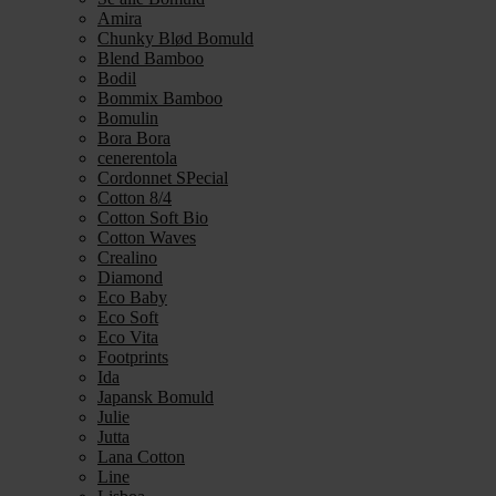
Amira
Chunky Blød Bomuld
Blend Bamboo
Bodil
Bommix Bamboo
Bomulin
Bora Bora
cenerentola
Cordonnet SPecial
Cotton 8/4
Cotton Soft Bio
Cotton Waves
Crealino
Diamond
Eco Baby
Eco Soft
Eco Vita
Footprints
Ida
Japansk Bomuld
Julie
Jutta
Lana Cotton
Line