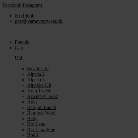
Videre
Facebook
Instagram
til
60519650
indhold
post@yarneverywear.dk
Forside
Garn
Uld
Se alle Uld
Alpaca 2
Alpaca 3
Alpakka Ull
Aran Tweed
Arwetta Classic
Atlas
Babyull Lanett
Bamboo Wool
Betty
Bio Lana
Bio Lana Fine
Bodil