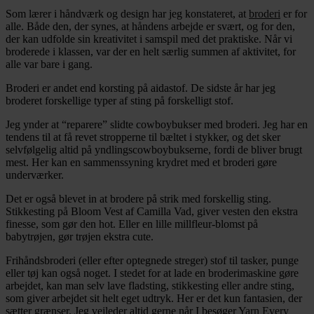
Som lærer i håndværk og design har jeg konstateret, at
broderi
er for
alle. Både den, der synes, at håndens arbejde er svært, og for den,
der kan udfolde sin kreativitet i samspil med det praktiske. Når vi
broderede i klassen, var der en helt særlig summen af aktivitet, for
alle var bare i gang.
Broderi er andet end korsting på aidastof. De sidste år har jeg
broderet forskellige typer af sting på forskelligt stof.
Jeg ynder at “reparere” slidte cowboybukser med broderi. Jeg har en
tendens til at få revet stropperne til bæltet i stykker, og det sker
selvfølgelig altid på yndlingscowboybukserne, fordi de bliver brugt
mest. Her kan en sammenssyning krydret med et broderi gøre
underværker.
Det er også blevet in at brodere på strik med forskellig sting.
Stikkesting på Bloom Vest af Camilla Vad, giver vesten den ekstra
finesse, som gør den hot. Eller en lille millfleur-blomst på
babytrøjen, gør trøjen ekstra cute.
Frihåndsbroderi (eller efter optegnede streger) stof til tasker, punge
eller tøj kan også noget. I stedet for at lade en broderimaskine gøre
arbejdet, kan man selv lave fladsting, stikkesting eller andre sting,
som giver arbejdet sit helt eget udtryk. Her er det kun fantasien, der
sætter grænser. Jeg vejleder altid gerne når I besøger
Yarn Every