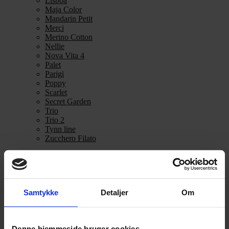
Lisboa
Maja Color
Mandarin Petit
Merci
Merino Cotton
Nellie
Nova Vita 4
Palet
Parigi
Poppy
Scarlet
Secret Garden
Trio
Trio 2
Tynn line
Zucchero Filato
Mohair
Se alle Mohair
angora
Bella
Samtykke
Detaljer
Om
Bella Color
Desiderio
Filnovo
Mulberry Silk
Denne hjemmeside bruger cookies