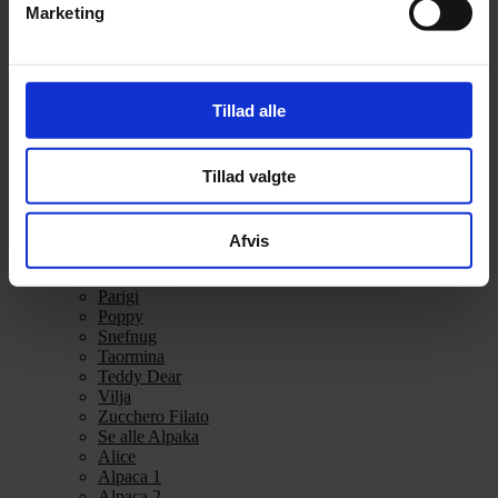
Marketing
Alpakka Ull
Alva
Betty
Bodil
Bouclé
Tillad alle
Børstet Alpakka
cenerentola
Eco Baby
Tillad valgte
Eco Melange
Eco Soft
Eco Soft fine
Kos
Afvis
midnatssol
Nellie
Parigi
Poppy
Snefnug
Taormina
Teddy Dear
Vilja
Zucchero Filato
Se alle Alpaka
Alice
Alpaca 1
Alpaca 2