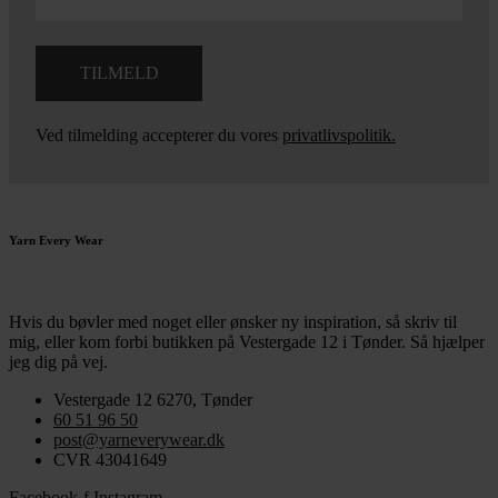
Ved tilmelding accepterer du vores
privatlivspolitik.
Yarn Every Wear
Hvis du bøvler med noget eller ønsker ny inspiration, så skriv til
mig
,
eller kom forbi butikken på Vestergade 12 i Tønder. Så hjælper
jeg dig på vej.
Vestergade 12 6270, Tønder
60 51 96 50
post@yarneverywear.dk
CVR 43041649
Facebook-f
Instagram