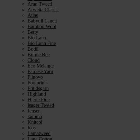
Aran Tweed
Arwetta Classic
Atlas
Babyull Lanett
Bamboo Wool
Betty
Bio Lana
Bio Lana Fine
Bodil
Bumle Bee
Cloud
Eco Melange
Faroese Yarn
Filnovo
Footprints
Fritidsgarn
Highland
Hjerte Fine
Isager Tweed
Jensen
kamma
Knitcol
Kos
Lamatweed
Lana Cotton