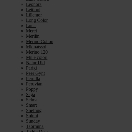
Leonora
Léttlopi
Lillemor
Long Color
Luna
Merci
Merilin
Merino Cotton
Midnatssol
Merino 120
Mille colori
Natur Uld
Parigi
Peer Gynt
Pernilla
Peruvian
Poppy
Saga
Selma
Smart
Snefnug
Spinni
Sunday
Taormina
Teddy Dear