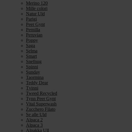
Merino 120
Mille colori
Natur Uld
Parigi
Peer Gynt
Pernilla
Peruvian
Poppy
Saga
Selma
Smart
Snefnug
Spinni
Sunday
Taormina
Teddy Dear
Tvinni
Tweed Recycled
Tynn Peer Gynt
Vital Superwash
Zucchero Filato
Se alle Uld
Alpaca 2
Alpaca 3
Alpakka Ull