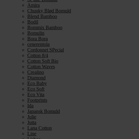
Amira
Chunky Blød Bomuld
Blend Bamboo
Bodil
Bommix Bamboo
Bomulin
Bora Bora
cenerentola
Cordonnet SPecial
Cotton 8/4
Cotton Soft Bio
Cotton Waves
Crealino
Diamond
Eco Baby
Eco Soft
Eco Vita
Footprints
Ida
Japansk Bomuld
Julie
Jutta
Lana Cotton
Line