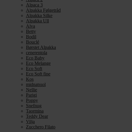
Alpaca 3
Alpakka Følgetråd
Alpakka Silke
Alpakka Ull
Alva
Betty
Bodil
Bouclé
Børstet Alpakka
cenerentola
Eco Baby
Eco Melange
Eco Soft
Eco Soft fine
Kos
midnatssol
Nellie
Parigi
Poppy
Snefnug
Taormina
Teddy Dear
Vilja
Zucchero Filato