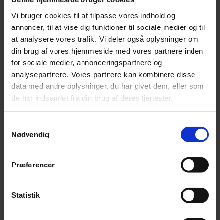
Leonora
Vi bruger cookies til at tilpasse vores indhold og
Silk Mohair
Tilia
annoncer, til at vise dig funktioner til sociale medier og til
Tynn Silk Mohair
at analysere vores trafik. Vi deler også oplysninger om
Se alle Mohair
din brug af vores hjemmeside med vores partnere inden
angora
Bella
for sociale medier, annonceringspartnere og
Bella Color
analysepartnere. Vores partnere kan kombinere disse
Desiderio
data med andre oplysninger, du har givet dem, eller som
Filnovo
Mulberry Silk
de har indsamlet fra din brug af deres tjenester.
Leonora
Silk Mohair
Tilia
Samtykkevalg
Tynn Silk Mohair
Nødvendig
Alpaka
Præferencer
Se alle Alpaka
Alice
Alpaca 1
Alpaca 2
Statistik
Alpaca 3
Alpakka Følgetråd
Alpakka Silke