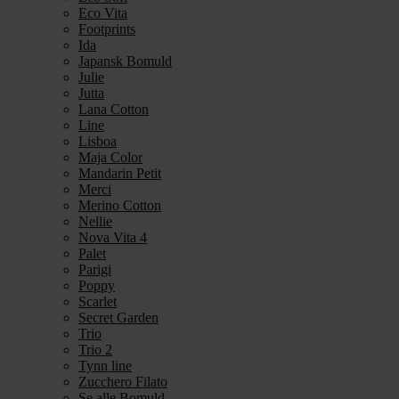
Eco Vita
Footprints
Ida
Japansk Bomuld
Julie
Jutta
Lana Cotton
Line
Lisboa
Maja Color
Mandarin Petit
Merci
Merino Cotton
Nellie
Nova Vita 4
Palet
Parigi
Poppy
Scarlet
Secret Garden
Trio
Trio 2
Tynn line
Zucchero Filato
Se alle Bomuld