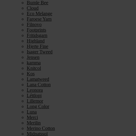
Bumle Bee
Cloud
Eco Melange
Faroese Yarn
Filnovo
Footprints
Fritidsgarn
Highland
Hjerte Fine
Isager Tweed
Jensen
kamma
Knitcol
Kos
Lamatweed
Lana Cotton
Leonora
Léttlopi
Lillemor
Long Color
Luna
Merci
Merilin
Merino Cotton
Midnatssol