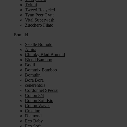
Tvinni
Tweed Recycled
Tynn Peer Gynt
Vital Superwash
Zucchero Filato
Bomuld
Se alle Bomuld
Amira
Chunky Blød Bomuld
Blend Bamboo
Bodil
Bommix Bamboo
Bomulin
Bora Bora
cenerentola
Cordonnet SPecial
Cotton 8/4
Cotton Soft Bio
Cotton Waves
Crealino
Diamond
Eco Baby
Eco Soft