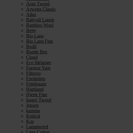
Aran Tweed
Arwetta Classic
Atlas
Babyull Lanett
Bamboo Wool
Betty
Bio Lana
Bio Lana Fine
Bodil
Bumle Bee
Cloud
Eco Melange
Faroese Yarn
Filnovo
Footprints
Fritidsgarn
Highland
Hjerte Fine
Isager Tweed
Jensen
kamma
Knitcol
Kos
Lamatweed
Lana Cotton