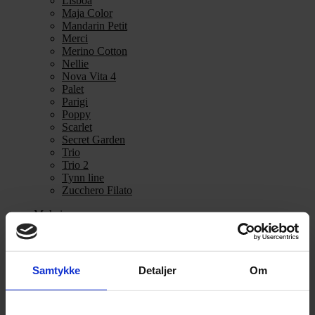
Lisboa
Maja Color
Mandarin Petit
Merci
Merino Cotton
Nellie
Nova Vita 4
Palet
Parigi
Poppy
Scarlet
Secret Garden
Trio
Trio 2
Tynn line
Zucchero Filato
Mohair
Se alle Mohair
angora
Bella
Samtykke
Detaljer
Om
Bella Color
Desiderio
Filnovo
Mulberry Silk