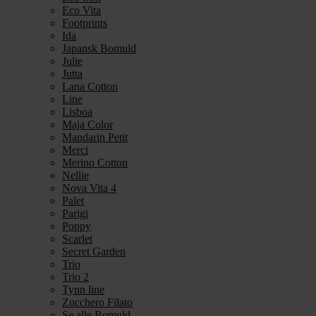
Eco Vita
Footprints
Ida
Japansk Bomuld
Julie
Jutta
Lana Cotton
Line
Lisboa
Maja Color
Mandarin Petit
Merci
Merino Cotton
Nellie
Nova Vita 4
Palet
Parigi
Poppy
Scarlet
Secret Garden
Trio
Trio 2
Tynn line
Zucchero Filato
Se alle Bomuld