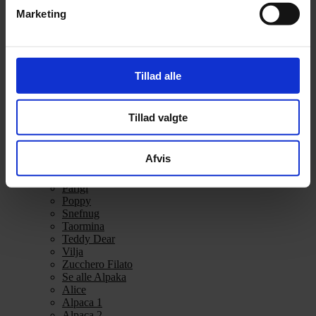
Alpakka Ull
Marketing
Alva
Betty
Bodil
Bouclé
Børstet Alpakka
Tillad alle
cenerentola
Eco Baby
Eco Melange
Tillad valgte
Eco Soft
Eco Soft fine
Kos
Afvis
midnatssol
Nellie
Parigi
Poppy
Snefnug
Taormina
Teddy Dear
Vilja
Zucchero Filato
Se alle Alpaka
Alice
Alpaca 1
Alpaca 2