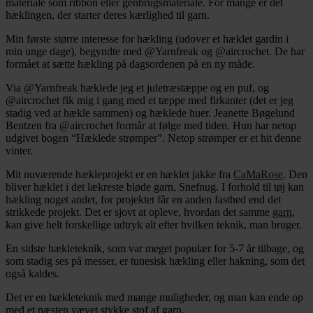
materiale som ribbon eller genbrugsmateriale. For mange er det
hæklingen, der starter deres kærlighed til garn.
Min første større interesse for hækling (udover et hæklet gardin i
min unge dage), begyndte med @Yarnfreak og @aircrochet. De har
formået at sætte hækling på dagsordenen på en ny måde.
Via @Yarnfreak hæklede jeg et juletræstæppe og en puf, og
@aircrochet fik mig i gang med et tæppe med firkanter (det er jeg
stadig ved at hækle sammen) og hæklede huer. Jeanette Bøgelund
Bentzen fra @aircrochet formår at følge med tiden. Hun har netop
udgivet bogen “Hæklede strømper”. Netop strømper er et hit denne
vinter.
Mit nuværende hækleprojekt er en hæklet jakke fra
CaMaRose
. Den
bliver hæklet i det lækreste bløde garn, Snefnug. I forhold til tøj kan
hækling noget andet, for projektet får en anden fasthed end det
strikkede projekt. Det er sjovt at opleve, hvordan det samme
garn
,
kan give helt forskellige udtryk alt efter hvilken teknik, man bruger.
En sidste hækleteknik, som var meget populær for 5-7 år tilbage, og
som stadig ses på messer, er tunesisk hækling eller hakning, som det
også kaldes.
Det er en hækleteknik med mange muligheder, og man kan ende op
med et næsten vævet stykke stof af garn.