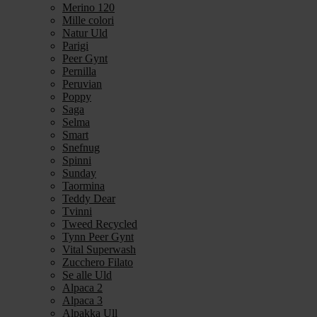
Merino 120
Mille colori
Natur Uld
Parigi
Peer Gynt
Pernilla
Peruvian
Poppy
Saga
Selma
Smart
Snefnug
Spinni
Sunday
Taormina
Teddy Dear
Tvinni
Tweed Recycled
Tynn Peer Gynt
Vital Superwash
Zucchero Filato
Se alle Uld
Alpaca 2
Alpaca 3
Alpakka Ull