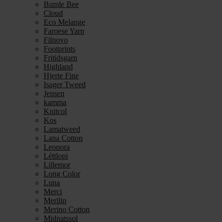
Bumle Bee
Cloud
Eco Melange
Faroese Yarn
Filnovo
Footprints
Fritidsgarn
Highland
Hjerte Fine
Isager Tweed
Jensen
kamma
Knitcol
Kos
Lamatweed
Lana Cotton
Leonora
Léttlopi
Lillemor
Long Color
Luna
Merci
Merilin
Merino Cotton
Midnatssol