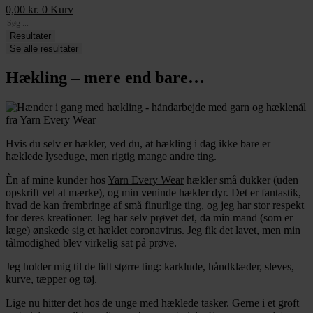
0,00
kr.
0
Kurv
Search
...
Resultater
Se alle resultater
Hækling – mere end bare…
Hvis du selv er hækler, ved du, at hækling i dag ikke bare er
hæklede lyseduge, men rigtig mange andre ting.
Èn af mine kunder hos
Yarn Every Wear
hækler små dukker (uden
opskrift vel at mærke), og min veninde hækler dyr. Det er fantastik,
hvad de kan frembringe af små finurlige ting, og jeg har stor respekt
for deres kreationer. Jeg har selv prøvet det, da min mand (som er
læge) ønskede sig et hæklet coronavirus. Jeg fik det lavet, men min
tålmodighed blev virkelig sat på prøve.
Jeg holder mig til de lidt større ting: karklude, håndklæder, sleves,
kurve, tæpper og tøj.
Lige nu hitter det hos de unge med hæklede tasker. Gerne i et groft