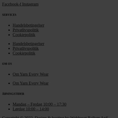
Facebook-f
Instagram
SERVICES
Handelsbetingelser
Privatlivspolitik
Cookiepolitik
Handelsbetingelser
Privatlivspolitik
Cookiepolitik
OM OS
Om Yarn Every Wear
Om Yarn Every Wear
ÅBNINGSTIDER
Mandag – Fredag 10:00 – 17:30
Lørdag 10:00 – 14:00
Copyright © 2022.
Design & hosting by Webhuset Ballum ApS