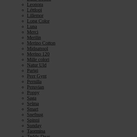
Leonora
Léttlopi
Lillemor
Long Color
Luna
Merci
Merilin
Merino Cotton
Midnatssol
Merino 120
Mille colori
Natur Uld
Parigi
Peer Gynt
Pernilla
Peruvian
Poppy
Saga
Selma
Smart
Snefnug
Spinni
Sunday
Taormina
Teddy Dear