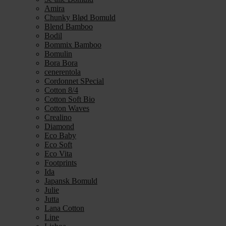
Amira
Chunky Blød Bomuld
Blend Bamboo
Bodil
Bommix Bamboo
Bomulin
Bora Bora
cenerentola
Cordonnet SPecial
Cotton 8/4
Cotton Soft Bio
Cotton Waves
Crealino
Diamond
Eco Baby
Eco Soft
Eco Vita
Footprints
Ida
Japansk Bomuld
Julie
Jutta
Lana Cotton
Line