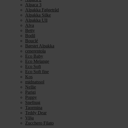
Alpaca 3
Alpakka Følgetråd
Alpakka Silke
Alpakka Ull
Alva
Betty
Bodil
Bouclé
Børstet Alpakka
cenerentola
Eco Baby
Eco Melange
Eco Soft
Eco Soft fine
Kos
midnatssol
Nellie
Parigi
Poppy
Snefnug
Taormina
Teddy Dear
Vilja
Zucchero Filato