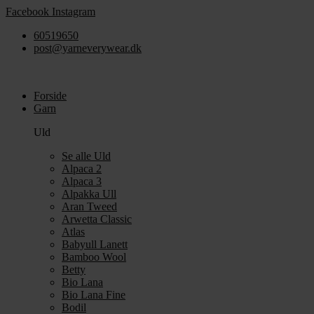
Videre
Facebook
Instagram
til
60519650
indhold
post@yarneverywear.dk
Forside
Garn
Uld
Se alle Uld
Alpaca 2
Alpaca 3
Alpakka Ull
Aran Tweed
Arwetta Classic
Atlas
Babyull Lanett
Bamboo Wool
Betty
Bio Lana
Bio Lana Fine
Bodil