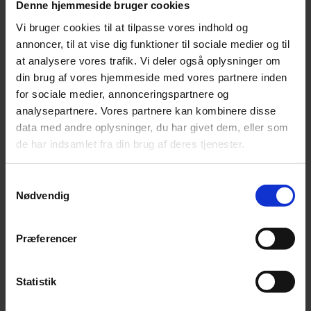
Denne hjemmeside bruger cookies
Leonora
Silk Mohair
Vi bruger cookies til at tilpasse vores indhold og
Tilia
annoncer, til at vise dig funktioner til sociale medier og til
Tynn Silk Mohair
at analysere vores trafik. Vi deler også oplysninger om
Se alle Mohair
angora
din brug af vores hjemmeside med vores partnere inden
Bella
for sociale medier, annonceringspartnere og
Bella Color
analysepartnere. Vores partnere kan kombinere disse
Desiderio
Filnovo
data med andre oplysninger, du har givet dem, eller som
Mulberry Silk
de har indsamlet fra din brug af deres tjenester.
Leonora
Silk Mohair
Tilia
Samtykkevalg
Tynn Silk Mohair
Nødvendig
Alpaka
Se alle Alpaka
Præferencer
Alice
Alpaca 1
Alpaca 2
Statistik
Alpaca 3
Alpakka Følgetråd
Alpakka Silke