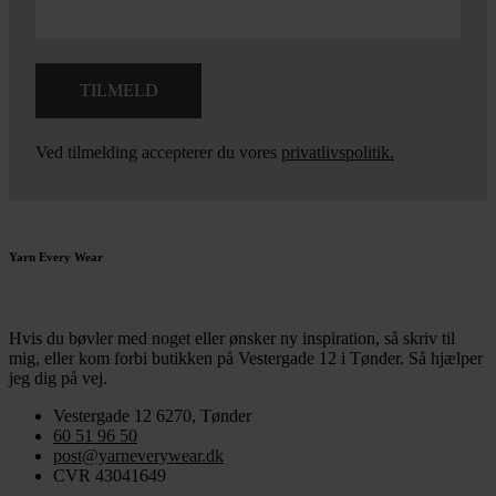
Ved tilmelding accepterer du vores
privatlivspolitik.
Yarn Every Wear
Hvis du bøvler med noget eller ønsker ny inspiration, så skriv til
mig
,
eller kom forbi butikken på Vestergade 12 i Tønder. Så hjælper
jeg dig på vej.
Vestergade 12 6270, Tønder
60 51 96 50
post@yarneverywear.dk
CVR 43041649