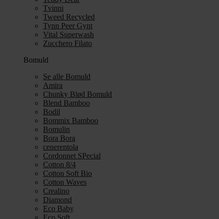
Tvinni
Tweed Recycled
Tynn Peer Gynt
Vital Superwash
Zucchero Filato
Bomuld
Se alle Bomuld
Amira
Chunky Blød Bomuld
Blend Bamboo
Bodil
Bommix Bamboo
Bomulin
Bora Bora
cenerentola
Cordonnet SPecial
Cotton 8/4
Cotton Soft Bio
Cotton Waves
Crealino
Diamond
Eco Baby
Eco Soft