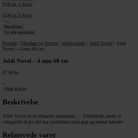
0,00
kr.
0
Kurv
0,00
kr.
0
Kurv
Search
...
Resultater
Se alle resultater
Forside
/
Tilbehør og diverse
/
strikkepinde
/
Addi Novel
/ Addi
Novel – 4 mm 60 cm
Addi Novel – 4 mm 60 cm
87,00
kr.
Addi
Novel
Tilføj til kurv
-
4
Beskrivelse
mm
60
Adde Novel er en firkantet metalpind. Firkantede pinde er
cm
antal
velegnede til jer, der har problemer med gigt og ømme hænder
Relaterede varer