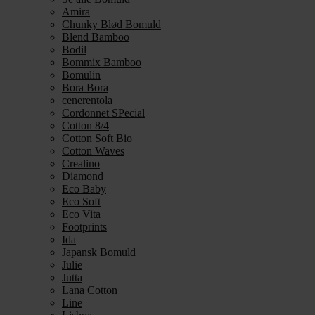
Amira
Chunky Blød Bomuld
Blend Bamboo
Bodil
Bommix Bamboo
Bomulin
Bora Bora
cenerentola
Cordonnet SPecial
Cotton 8/4
Cotton Soft Bio
Cotton Waves
Crealino
Diamond
Eco Baby
Eco Soft
Eco Vita
Footprints
Ida
Japansk Bomuld
Julie
Jutta
Lana Cotton
Line