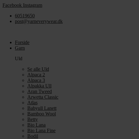
Videre
Facebook
Instagram
til
60519650
indhold
post@yarneverywear.dk
Forside
Garn
Uld
Se alle Uld
Alpaca 2
Alpaca 3
Alpakka Ull
Aran Tweed
Arwetta Classic
Atlas
Babyull Lanett
Bamboo Wool
Betty
Bio Lana
Bio Lana Fine
Bodil