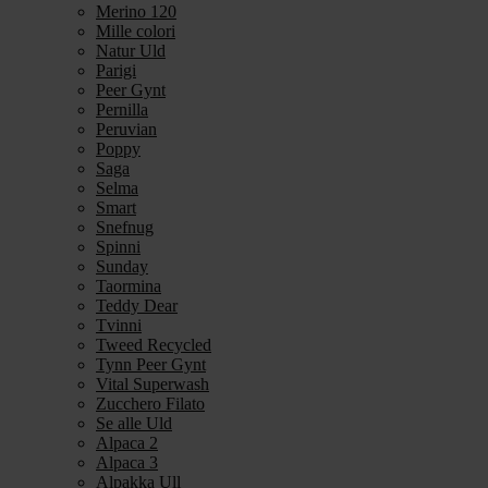
Merino 120
Mille colori
Natur Uld
Parigi
Peer Gynt
Pernilla
Peruvian
Poppy
Saga
Selma
Smart
Snefnug
Spinni
Sunday
Taormina
Teddy Dear
Tvinni
Tweed Recycled
Tynn Peer Gynt
Vital Superwash
Zucchero Filato
Se alle Uld
Alpaca 2
Alpaca 3
Alpakka Ull