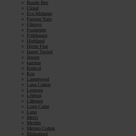
Bumle Bee
Cloud
Eco Melange
Faroese Yarn
Filnovo
Footprints
Fritidsgarn
Highland
Hjerte Fine
Isager Tweed
Jensen
kamma
Knitcol
Kos
Lamatweed
Lana Cotton
Leonora
Léttlopi
Lillemor
Long Color
Luna
Merci
Merilin
Merino Cotton
Midnatssol