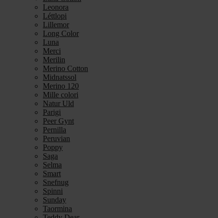
Leonora
Léttlopi
Lillemor
Long Color
Luna
Merci
Merilin
Merino Cotton
Midnatssol
Merino 120
Mille colori
Natur Uld
Parigi
Peer Gynt
Pernilla
Peruvian
Poppy
Saga
Selma
Smart
Snefnug
Spinni
Sunday
Taormina
Teddy Dear