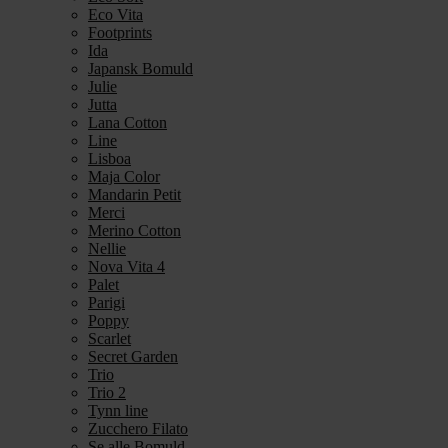
Eco Vita
Footprints
Ida
Japansk Bomuld
Julie
Jutta
Lana Cotton
Line
Lisboa
Maja Color
Mandarin Petit
Merci
Merino Cotton
Nellie
Nova Vita 4
Palet
Parigi
Poppy
Scarlet
Secret Garden
Trio
Trio 2
Tynn line
Zucchero Filato
Se alle Bomuld