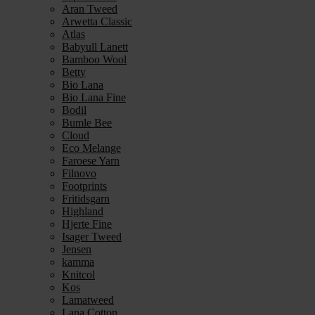
Aran Tweed
Arwetta Classic
Atlas
Babyull Lanett
Bamboo Wool
Betty
Bio Lana
Bio Lana Fine
Bodil
Bumle Bee
Cloud
Eco Melange
Faroese Yarn
Filnovo
Footprints
Fritidsgarn
Highland
Hjerte Fine
Isager Tweed
Jensen
kamma
Knitcol
Kos
Lamatweed
Lana Cotton