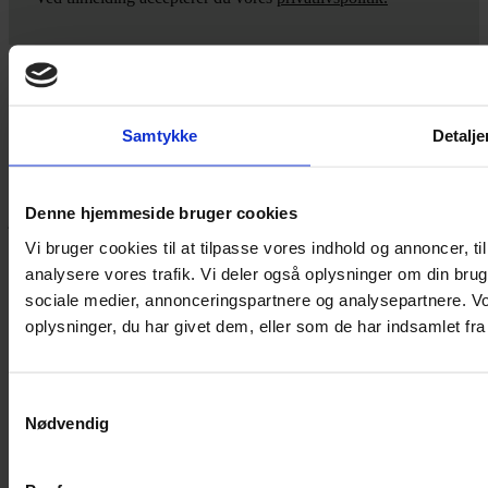
Yarn Every Wear
Samtykke
Detalje
Hvis du bøvler med noget eller ønsker ny inspiration, så skriv til
mig
,
eller kom forbi butikken på Vestergade 12 i Tønder. Så hjælper
Denne hjemmeside bruger cookies
jeg dig på vej.
Vi bruger cookies til at tilpasse vores indhold og annoncer, til 
Vestergade 12 6270, Tønder
analysere vores trafik. Vi deler også oplysninger om din br
60 51 96 50
post@yarneverywear.dk
sociale medier, annonceringspartnere og analysepartnere. V
CVR 43041649
oplysninger, du har givet dem, eller som de har indsamlet fra 
Facebook-f
Instagram
SERVICES
Samtykkevalg
Nødvendig
Handelsbetingelser
Privatlivspolitik
Cookiepolitik