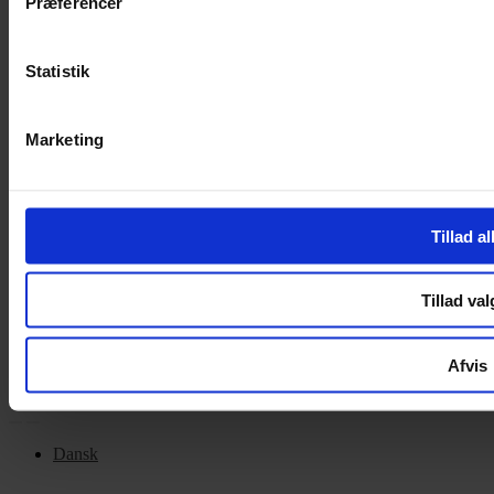
Præferencer
Handelsbetingelser
Privatlivspolitik
Cookiepolitik
Statistik
OM OS
Marketing
Om Yarn Every Wear
Om Yarn Every Wear
Tillad al
ÅBNINGSTIDER
Mandag – Fredag 10:00 – 17:30
Tillad val
Lørdag 10:00 – 14:00
Copyright © 2022.
Design & hosting by Webhuset Ballum ApS
Afvis
Dansk