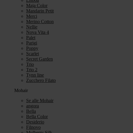
Lisboa
Maja Color
Mandarin Petit
Merci
Merino Cotton
Nellie
Nova Vita 4
Palet
Parigi
Poppy
Scarlet
Secret Garden
Trio
Trio 2
Tynn line
Zucchero Filato
Mohair
Se alle Mohair
angora
Bella
Bella Color
Desiderio
Filnovo
Mulberry Silk