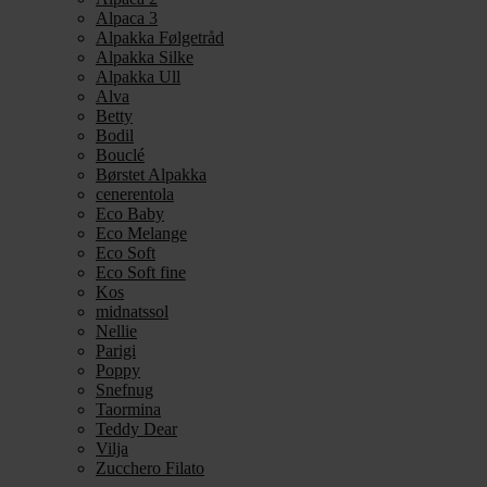
Alpaca 3
Alpakka Følgetråd
Alpakka Silke
Alpakka Ull
Alva
Betty
Bodil
Bouclé
Børstet Alpakka
cenerentola
Eco Baby
Eco Melange
Eco Soft
Eco Soft fine
Kos
midnatssol
Nellie
Parigi
Poppy
Snefnug
Taormina
Teddy Dear
Vilja
Zucchero Filato