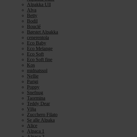
Alpakka Ull
Alva
Betty
Bodil
Bouclé
Børstet Alpakka
cenerentola
Eco Baby
Eco Melange
Eco Soft
Eco Soft fine
Kos
midnatssol
Nellie
Parigi
Poppy
Snefnug
Taormina
Teddy Dear
Vilja
Zucchero Filato
Se alle Alpaka
Alice
Alpaca 1
Alpaca 2