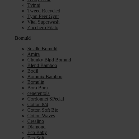
Tvinni
Tweed Recycled
Tynn Peer Gynt
Vital Superwash
Zucchero Filato
Bomuld
Se alle Bomuld
Amira
Chunky Blød Bomuld
Blend Bamboo
Bodil
Bommix Bamboo
Bomulin
Bora Bora
cenerentola
Cordonnet SPecial
Cotton 8/4
Cotton Soft Bio
Cotton Waves
Crealino
Diamond
Eco Baby
Eco Soft