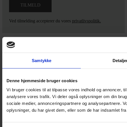
Ved tilmelding accepterer du vores
privatlivspolitik.
Yarn Every Wear
Samtykke
Detalje
Hvis du bøvler med noget eller ønsker ny inspiration, så skriv til
mig
,
eller kom forbi butikken på Vestergade 12 i Tønder. Så hjælper
jeg dig på vej.
Denne hjemmeside bruger cookies
Vestergade 12 6270, Tønder
Vi bruger cookies til at tilpasse vores indhold og annoncer, til 
60 51 96 50
analysere vores trafik. Vi deler også oplysninger om din br
post@yarneverywear.dk
sociale medier, annonceringspartnere og analysepartnere. V
CVR 43041649
oplysninger, du har givet dem, eller som de har indsamlet fra 
Facebook-f
Instagram
SERVICES