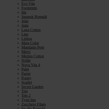
Eco Vita
Footprints
Ida
Japansk Bomuld
Julie
Jutta
Lana Cotton
Line
Lisboa
Maja Color
Mandarin Petit
Merci
Merino Cotton
Nellie
Nova Vita 4
Palet
Parigi
Poppy
Scarlet
Secret Garden
Trio
Trio 2
Tynn line
Zucchero Filato
Se alle Bomuld