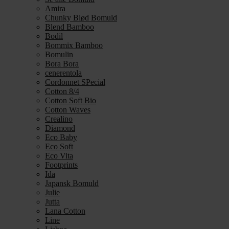
Amira
Chunky Blød Bomuld
Blend Bamboo
Bodil
Bommix Bamboo
Bomulin
Bora Bora
cenerentola
Cordonnet SPecial
Cotton 8/4
Cotton Soft Bio
Cotton Waves
Crealino
Diamond
Eco Baby
Eco Soft
Eco Vita
Footprints
Ida
Japansk Bomuld
Julie
Jutta
Lana Cotton
Line