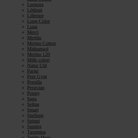
Leonora
Léttlopi
Lillemor
Long Color
Luna
Merci
Merilin
Merino Cotton
Midnatssol
Merino 120
Mille colori
Natur Uld
Parigi
Peer Gynt
Pernilla
Peruvian
Poppy
Saga
Selma
Smart
Snefnug
Spinni
Sunday
Taormina
Teddy Dear