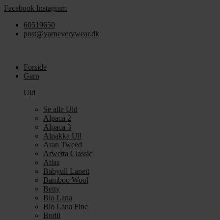
Videre
Facebook
Instagram
til
60519650
indhold
post@yarneverywear.dk
Forside
Garn
Uld
Se alle Uld
Alpaca 2
Alpaca 3
Alpakka Ull
Aran Tweed
Arwetta Classic
Atlas
Babyull Lanett
Bamboo Wool
Betty
Bio Lana
Bio Lana Fine
Bodil