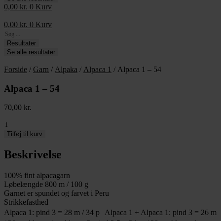
0,00
kr.
0
Kurv
0,00
kr.
0
Kurv
Search
...
Resultater
Se alle resultater
Forside
/
Garn
/
Alpaka
/
Alpaca 1
/ Alpaca 1 – 54
Alpaca 1 – 54
70,00
kr.
Alpaca
1
Tilføj til kurv
-
54
Beskrivelse
antal
100% fint alpacagarn
Løbelængde 800 m / 100 g
Garnet er spundet og farvet i Peru
Strikkefasthed
Alpaca 1: pind 3 = 28 m / 34 p Alpaca 1 + Alpaca 1: pind 3 = 26 m