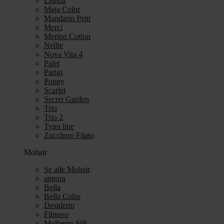
Lisboa
Maja Color
Mandarin Petit
Merci
Merino Cotton
Nellie
Nova Vita 4
Palet
Parigi
Poppy
Scarlet
Secret Garden
Trio
Trio 2
Tynn line
Zucchero Filato
Mohair
Se alle Mohair
angora
Bella
Bella Color
Desiderio
Filnovo
Mulberry Silk