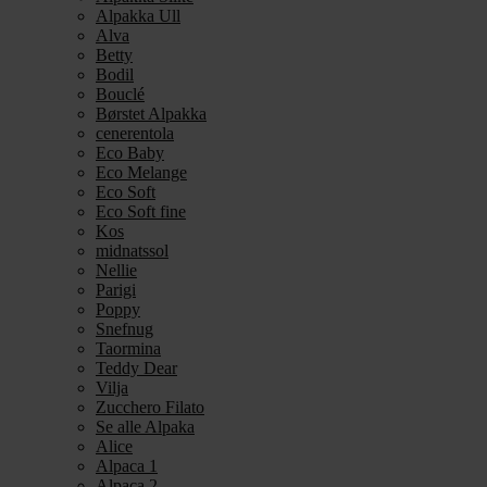
Alpakka Ull
Alva
Betty
Bodil
Bouclé
Børstet Alpakka
cenerentola
Eco Baby
Eco Melange
Eco Soft
Eco Soft fine
Kos
midnatssol
Nellie
Parigi
Poppy
Snefnug
Taormina
Teddy Dear
Vilja
Zucchero Filato
Se alle Alpaka
Alice
Alpaca 1
Alpaca 2