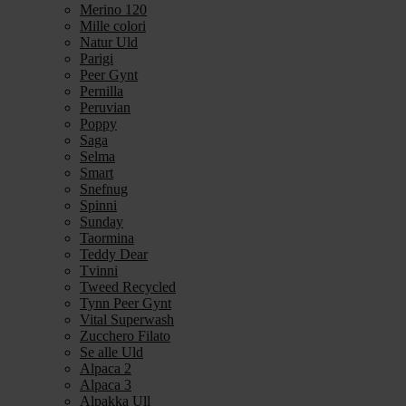
Merino 120
Mille colori
Natur Uld
Parigi
Peer Gynt
Pernilla
Peruvian
Poppy
Saga
Selma
Smart
Snefnug
Spinni
Sunday
Taormina
Teddy Dear
Tvinni
Tweed Recycled
Tynn Peer Gynt
Vital Superwash
Zucchero Filato
Se alle Uld
Alpaca 2
Alpaca 3
Alpakka Ull