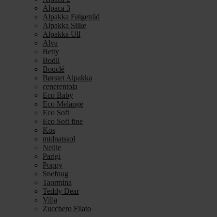
Alpaca 3
Alpakka Følgetråd
Alpakka Silke
Alpakka Ull
Alva
Betty
Bodil
Bouclé
Børstet Alpakka
cenerentola
Eco Baby
Eco Melange
Eco Soft
Eco Soft fine
Kos
midnatssol
Nellie
Parigi
Poppy
Snefnug
Taormina
Teddy Dear
Vilja
Zucchero Filato