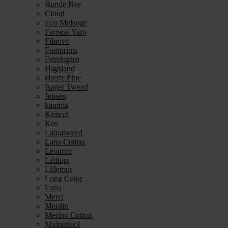
Bumle Bee
Cloud
Eco Melange
Faroese Yarn
Filnovo
Footprints
Fritidsgarn
Highland
Hjerte Fine
Isager Tweed
Jensen
kamma
Knitcol
Kos
Lamatweed
Lana Cotton
Leonora
Léttlopi
Lillemor
Long Color
Luna
Merci
Merilin
Merino Cotton
Midnatssol