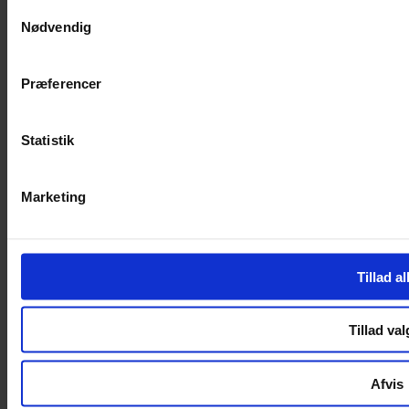
Samtykkevalg
Nødvendig
Handelsbetingelser
Privatlivspolitik
Cookiepolitik
Præferencer
Handelsbetingelser
Privatlivspolitik
Cookiepolitik
Statistik
OM OS
Marketing
Om Yarn Every Wear
Om Yarn Every Wear
ÅBNINGSTIDER
Tillad al
Mandag – Fredag 10:00 – 17:30
Lørdag 10:00 – 14:00
Tillad val
Copyright © 2022.
Design & hosting by Webhuset Ballum ApS
Afvis