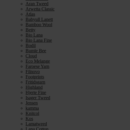
Aran Tweed
Arwetta Classic
Atlas
Babyull Lanett
Bamboo Wool
Betty
Bio Lana
Bio Lana Fine
Bodil
Bumle Bee
Cloud
Eco Melange
Faroese Yarn
Filnovo
Footprints
Fritidsgarn
Highland
Hjerte Fine
Isager Tweed
Jensen
kamma
Knitcol
Kos
Lamatweed
Lana Cotton