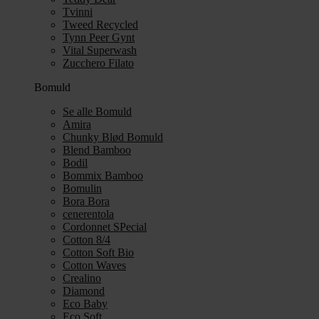
Tvinni
Tweed Recycled
Tynn Peer Gynt
Vital Superwash
Zucchero Filato
Bomuld
Se alle Bomuld
Amira
Chunky Blød Bomuld
Blend Bamboo
Bodil
Bommix Bamboo
Bomulin
Bora Bora
cenerentola
Cordonnet SPecial
Cotton 8/4
Cotton Soft Bio
Cotton Waves
Crealino
Diamond
Eco Baby
Eco Soft