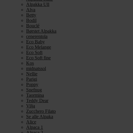
Alpakka Ull
Alva
Betty
Bodil
Bouclé
Børstet Alpakka
cenerentola
Eco Baby
Eco Melange
Eco Soft
Eco Soft fine
Kos
midnatssol
Nellie
Parigi
Poppy
Snefnug
Taormina
Teddy Dear
Vilja
Zucchero Filato
Se alle Alpaka
Alice
Alpaca 1
Alpaca 2