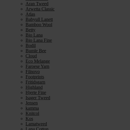
Aran Tweed
Arwetta Classic
Atlas
Babyull Lanett
Bamboo Wool
Betty
Bio Lana
Bio Lana Fine
Bodil
Bumle Bee
Cloud
Eco Melange
Faroese Yarn
Filnovo
Footprints
Fritidsgarn
Highland
Hjerte Fine
Isager Tweed
Jensen
kamma
Knitcol
Kos
Lamatweed
Lana Cotton