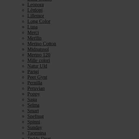
Leonora
Léttlopi
Lillemor
Long Color
Luna
Merci
Merilin
Merino Cotton
Midnatssol
Merino 120
Mille colori
Natur Uld
Parigi
Peer Gynt
Pernilla
Peruvian
Poppy
Saga
Selma
Smart
Snefnug
Spinni
Sunday
Taormina
Teddy Dear