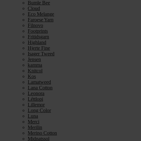
Bumle Bee
Cloud
Eco Melange
Faroese Yarn
Filnovo
Footprints
Fritidsgarn
Highland
Hjerte Fine
Isager Tweed
Jensen
kamma
Knitcol
Kos
Lamatweed
Lana Cotton
Leonora
Léttlopi
Lillemor
Long Color
Luna
Merci
Merilin
Merino Cotton
Midnatssol