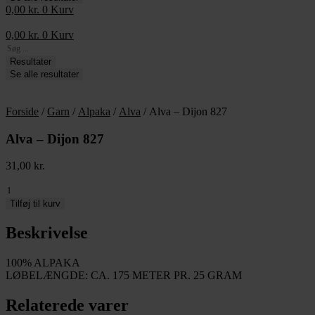
0,00
kr.
0
Kurv
0,00
kr.
0
Kurv
Search
...
Resultater
Se alle resultater
Forside
/
Garn
/
Alpaka
/
Alva
/ Alva – Dijon 827
Alva – Dijon 827
31,00
kr.
Alva
-
Tilføj til kurv
Dijon
827
Beskrivelse
antal
100% ALPAKA
LØBELÆNGDE: CA. 175 METER PR. 25 GRAM
Relaterede varer