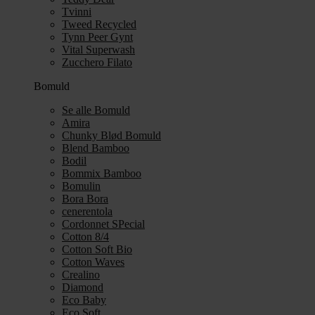
Tvinni
Tweed Recycled
Tynn Peer Gynt
Vital Superwash
Zucchero Filato
Bomuld
Se alle Bomuld
Amira
Chunky Blød Bomuld
Blend Bamboo
Bodil
Bommix Bamboo
Bomulin
Bora Bora
cenerentola
Cordonnet SPecial
Cotton 8/4
Cotton Soft Bio
Cotton Waves
Crealino
Diamond
Eco Baby
Eco Soft