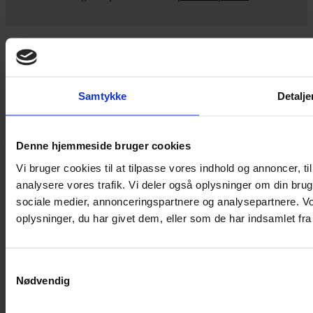
Yarn Every Wear
Samtykke
Detalje
Hvis du bøvler med noget eller ønsker ny inspiration, så skriv til
mig
,
eller kom forbi butikken på Vestergade 12 i Tønder. Så hjælper
jeg dig på vej.
Denne hjemmeside bruger cookies
Vestergade 12 6270, Tønder
Vi bruger cookies til at tilpasse vores indhold og annoncer, til 
60 51 96 50
analysere vores trafik. Vi deler også oplysninger om din br
post@yarneverywear.dk
CVR 43041649
sociale medier, annonceringspartnere og analysepartnere. V
oplysninger, du har givet dem, eller som de har indsamlet fra 
Facebook-f
Instagram
SERVICES
Samtykkevalg
Handelsbetingelser
Nødvendig
Privatlivspolitik
Cookiepolitik