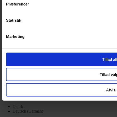
Præferencer
Handelsbetingelser
Privatlivspolitik
Cookiepolitik
Statistik
OM OS
Om Yarn Every Wear
Marketing
Om Yarn Every Wear
ÅBNINGSTIDER
Tillad al
Mandag – Fredag 10:00 – 17:30
Lørdag 10:00 – 14:00
Tillad val
Copyright © 2022.
Design & hosting by Webhuset Ballum ApS
Afvis
Dansk
Deutsch
(
German
)