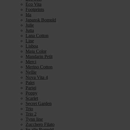
Eco Vita
Footprints
Ida
Japansk Bomuld
Julie
Jutta
Lana Cotton
Line
Lisboa
Maja Color
Mandarin Petit
Merci
Merino Cotton
Nellie
Nova Vita 4
Palet
Parigi
Poppy
Scarlet
Secret Garden
Trio
Trio 2
Tynn line
Zucchero Filato
Se alle Bomuld