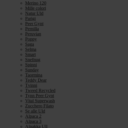
Merino 120
Mille colori
Natur Uld
Parigi
Peer Gynt
Pernilla
Peruvian
Poppy
Saga
Selma
Smart
Snefnug
Spinni
Sunday
Taormina
Teddy Dear
Tvinni
Tweed Recycled
Tynn Peer Gynt
Vital Superwash
Zucchero Filato
Se alle Uld
Alpaca 2
Alpaca 3
Alpakka Ull