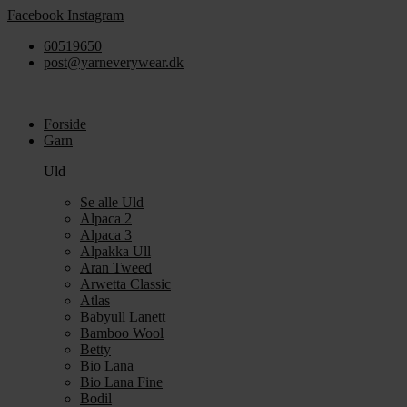
Videre
Facebook
Instagram
til
60519650
indhold
post@yarneverywear.dk
Forside
Garn
Uld
Se alle Uld
Alpaca 2
Alpaca 3
Alpakka Ull
Aran Tweed
Arwetta Classic
Atlas
Babyull Lanett
Bamboo Wool
Betty
Bio Lana
Bio Lana Fine
Bodil