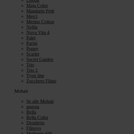
Lisboa
Maja Color
Mandarin Petit
Merci
Merino Cotton
Nellie
Nova Vita 4
Palet
Parigi
Poppy
Scarlet
Secret Garden
Trio
Trio 2
Tynn line
Zucchero Filato
Mohair
Se alle Mohair
angora
Bella
Bella Color
Desiderio
Filnovo
Mulberry Silk