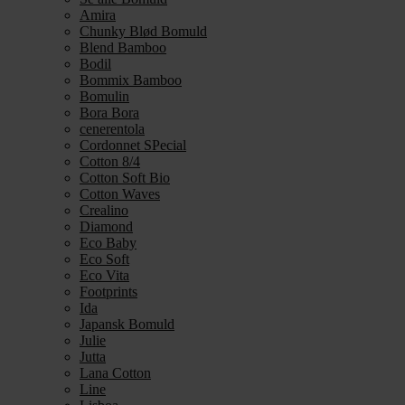
Amira
Chunky Blød Bomuld
Blend Bamboo
Bodil
Bommix Bamboo
Bomulin
Bora Bora
cenerentola
Cordonnet SPecial
Cotton 8/4
Cotton Soft Bio
Cotton Waves
Crealino
Diamond
Eco Baby
Eco Soft
Eco Vita
Footprints
Ida
Japansk Bomuld
Julie
Jutta
Lana Cotton
Line