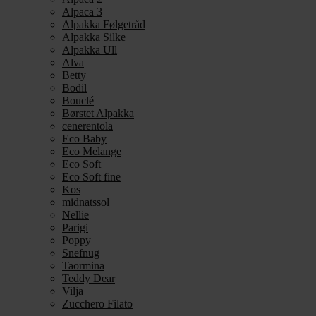
Alpaca 3
Alpakka Følgetråd
Alpakka Silke
Alpakka Ull
Alva
Betty
Bodil
Bouclé
Børstet Alpakka
cenerentola
Eco Baby
Eco Melange
Eco Soft
Eco Soft fine
Kos
midnatssol
Nellie
Parigi
Poppy
Snefnug
Taormina
Teddy Dear
Vilja
Zucchero Filato