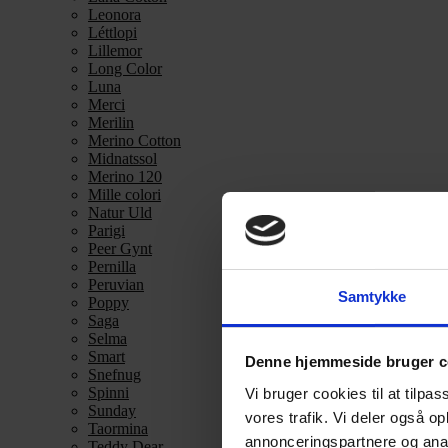
Leonora
Léttlopi
Lillemor
Long Color
Luna
Merci
Merilin
Merino Cotton
Midnatssol
Merino 120
Mille colori
Natur Uld
Parigi
Peer Gynt
Pernilla
Peruvian
Samtykke
Poppy
Saga
Selma
Smart
Denne hjemmeside bruger c
Snefnug
Spinni
Vi bruger cookies til at tilpas
Sunday
vores trafik. Vi deler også 
Taormina
annonceringspartnere og anal
Teddy Dear