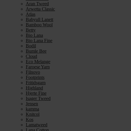
Aran Tweed
Arwetta Classic
Atlas
Babyull Lanett
Bamboo Wool
Betty
Bio Lana
Bio Lana Fine
Bodil
Bumle Bee
Cloud
Eco Melange
Faroese Yarn
Filnovo
Footprints
Fritidsgarn
Highland
Hjerte Fine
Isager Tweed
Jensen
kamma
Knitcol
Kos
Lamatweed
Lana Cotton