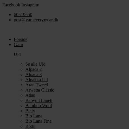
Videre
Facebook
Instagram
til
60519650
indhold
post@yarneverywear.dk
Forside
Garn
Uld
Se alle Uld
Alpaca 2
Alpaca 3
Alpakka Ull
Aran Tweed
Arwetta Classic
Atlas
Babyull Lanett
Bamboo Wool
Betty
Bio Lana
Bio Lana Fine
Bodil