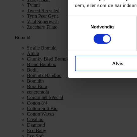
Tvinni
dem, eller som de har indsaml
Tweed Recycled
Tynn Peer Gynt
Samtykkevalg
Vital Superwash
Nødvendig
Zucchero Filato
Bomuld
Se alle Bomuld
Amira
Chunky Blød Bomuld
Afvis
Blend Bamboo
Bodil
Bommix Bamboo
Bomulin
Bora Bora
cenerentola
Cordonnet SPecial
Cotton 8/4
Cotton Soft Bio
Cotton Waves
Crealino
Diamond
Eco Baby
Eco Soft