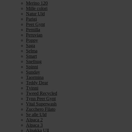
Merino 120
Mille colori
Natur Uld
Parigi
Peer Gynt
Pernilla
Peruvian
Poppy
Saga
Selma
Smart
Snefnug
Spinni
Sunday
Taormina
Teddy Dear
Tvinni
Tweed Recycled
Tynn Peer Gynt
Vital Superwash
Zucchero Filato
Se alle Uld
Alpaca 2
Alpaca 3
Alpakka Ull