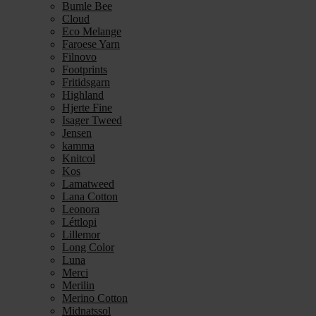
Bumle Bee
Cloud
Eco Melange
Faroese Yarn
Filnovo
Footprints
Fritidsgarn
Highland
Hjerte Fine
Isager Tweed
Jensen
kamma
Knitcol
Kos
Lamatweed
Lana Cotton
Leonora
Léttlopi
Lillemor
Long Color
Luna
Merci
Merilin
Merino Cotton
Midnatssol