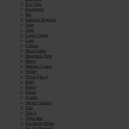
Eco Vita
Footprints
Ida
Japansk Bomuld
Julie
Jutta
Lana Cotton
Line
Lisboa
Maja Color
Mandarin Petit
Merci
Merino Cotton
Nellie
Nova Vita 4
Palet
Parigi
Poppy
Scarlet
Secret Garden
Trio
Trio 2
Tynn line
Zucchero Filato
Se alle Bomuld