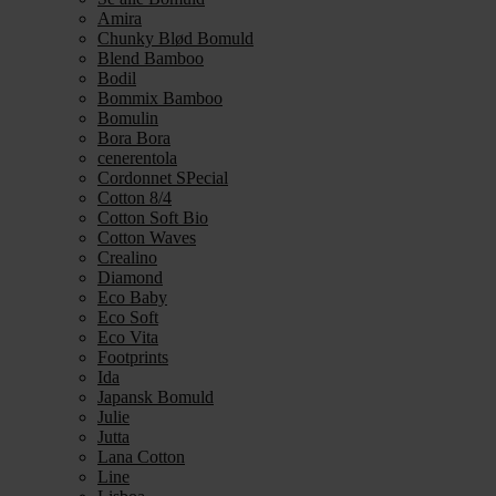
Amira
Chunky Blød Bomuld
Blend Bamboo
Bodil
Bommix Bamboo
Bomulin
Bora Bora
cenerentola
Cordonnet SPecial
Cotton 8/4
Cotton Soft Bio
Cotton Waves
Crealino
Diamond
Eco Baby
Eco Soft
Eco Vita
Footprints
Ida
Japansk Bomuld
Julie
Jutta
Lana Cotton
Line